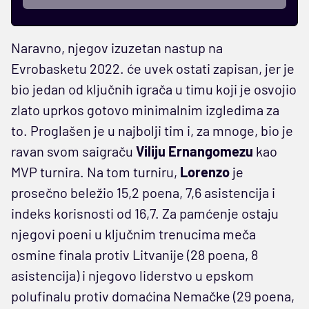
Naravno, njegov izuzetan nastup na
Evrobasketu 2022. će uvek ostati zapisan, jer je
bio jedan od ključnih igrača u timu koji je osvojio
zlato uprkos gotovo minimalnim izgledima za
to. Proglašen je u najbolji tim i, za mnoge, bio je
ravan svom saigraču
Viliju Ernangomezu
kao
MVP turnira. Na tom turniru,
Lorenzo
je
prosečno beležio 15,2 poena, 7,6 asistencija i
indeks korisnosti od 16,7. Za pamćenje ostaju
njegovi poeni u ključnim trenucima meča
osmine finala protiv Litvanije (28 poena, 8
asistencija) i njegovo liderstvo u epskom
polufinalu protiv domaćina Nemačke (29 poena,