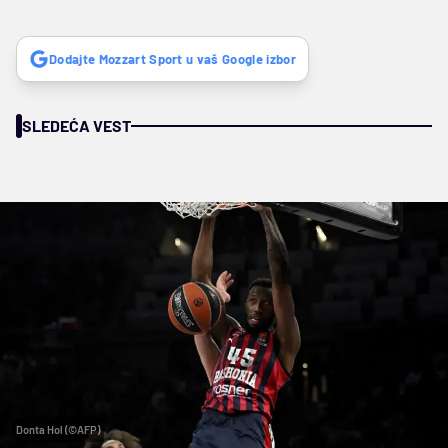
Dodajte Mozzart Sport u vaš Google izbor
SLEDEĆA VEST
Donta Hol (©AFP)