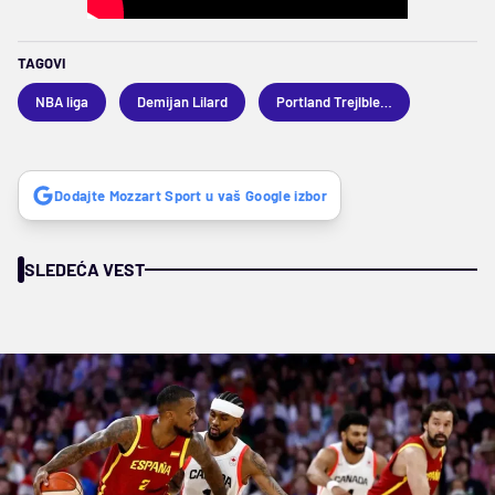
TAGOVI
NBA liga
Demijan Lilard
Portland Trejlblejzers
Dodajte Mozzart Sport u vaš Google izbor
SLEDEĆA VEST