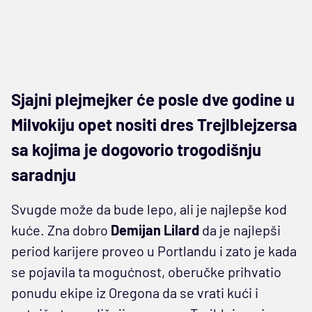
Sjajni plejmejker će posle dve godine u
Milvokiju opet nositi dres Trejlblejzersa
sa kojima je dogovorio trogodišnju
saradnju
Svugde može da bude lepo, ali je najlepše kod
kuće. Zna dobro
Demijan Lilard
da je najlepši
period karijere proveo u Portlandu i zato je kada
se pojavila ta mogućnost, oberučke prihvatio
ponudu ekipe iz Oregona da se vrati kući i