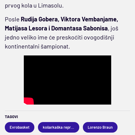
prvog kola u Limasolu.
Posle
Rudija Gobera, Viktora Vembanjame,
Matijasa Lesora i Domantasa Sabonisa
, još
jedno veliko ime će preskoćiti ovogodišnji
kontinentalni šampionat.
TAGOVI
Evrobasket
košarkaška reprezentacija Španije
Lorenzo Braun