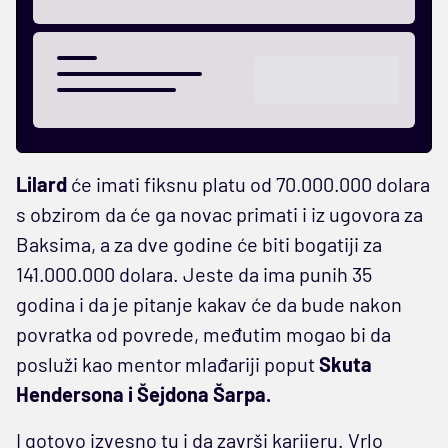
Lilard
će imati fiksnu platu od 70.000.000 dolara
s obzirom da će ga novac primati i iz ugovora za
Baksima, a za dve godine će biti bogatiji za
141.000.000 dolara. Jeste da ima punih 35
godina i da je pitanje kakav će da bude nakon
povratka od povrede, međutim mogao bi da
posluži kao mentor mlađariji poput
Skuta
Hendersona i Šejdona Šarpa.
I gotovo izvesno tu i da završi karijeru. Vrlo