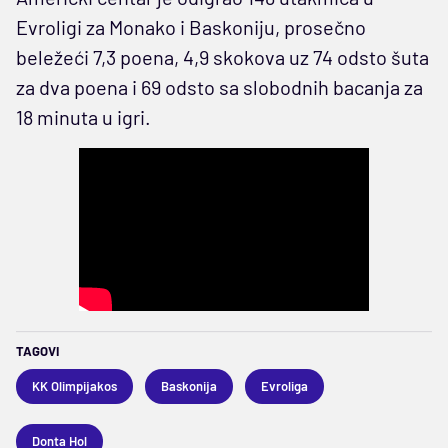
Evroligi za Monako i Baskoniju, prosečno
beležeći 7,3 poena, 4,9 skokova uz 74 odsto šuta
za dva poena i 69 odsto sa slobodnih bacanja za
18 minuta u igri.
TAGOVI
KK Olimpijakos
Baskonija
Evroliga
Donta Hol