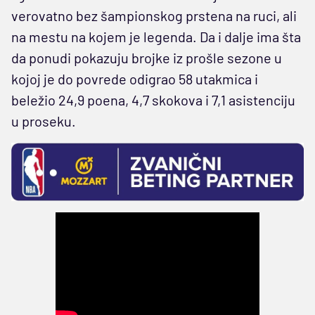
verovatno bez šampionskog prstena na ruci, ali
na mestu na kojem je legenda. Da i dalje ima šta
da ponudi pokazuju brojke iz prošle sezone u
kojoj je do povrede
odigrao 58 utakmica i
beležio 24,9 poena, 4,7 skokova i 7,1 asistenciju
u proseku.