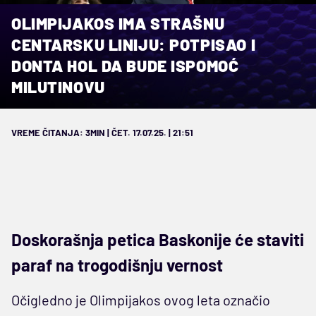
OLIMPIJAKOS IMA STRAŠNU
CENTARSKU LINIJU: POTPISAO I
DONTA HOL DA BUDE ISPOMOĆ
MILUTINOVU
VREME ČITANJA: 3MIN | ČET. 17.07.25. | 21:51
Doskorašnja petica Baskonije će staviti
paraf na trogodišnju vernost
Očigledno je Olimpijakos ovog leta označio