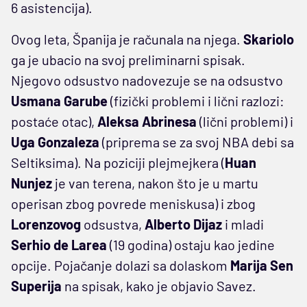
6 asistencija).
Ovog leta, Španija je računala na njega.
Skariolo
ga je ubacio na svoj preliminarni spisak.
Njegovo odsustvo nadovezuje se na odsustvo
Usmana Garube
(fizički problemi i lični razlozi:
postaće otac),
Aleksa Abrinesa
(lični problemi) i
Uga Gonzaleza
(priprema se za svoj NBA debi sa
Seltiksima). Na poziciji plejmejkera (
Huan
Nunjez
je van terena, nakon što je u martu
operisan zbog povrede meniskusa) i zbog
Lorenzovog
odsustva,
Alberto Dijaz
i mladi
Serhio de Larea
(19 godina) ostaju kao jedine
opcije. Pojačanje dolazi sa dolaskom
Marija Sen
Superija
na spisak, kako je objavio Savez.