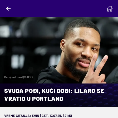
Demijan Lilard (©AFP)
SVUDA POĐI, KUĆI DOĐI: LILARD SE
VRATIO U PORTLAND
VREME ČITANJA: 3MIN | ČET. 17.07.25. | 21:51