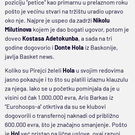
poziciju "petice" kao primarnu u prelaznom roku
pošto je većinu stvari na tržištu uradio upravo
oko nje. Najpre je uspeo da zadrži
Nikolu
Milutinova
kojem je dao bogati ugovor, potom je
doveo
Kostasa Adetokunba
, a sada na tri
godine dogovorio i
Donte Hola
iz Baskonije,
javlja Basket news.
Koliko su Pirejci želeli
Hola
u svojim redovima
jasno pokazuje i to što su platili izlaznu klauzulu
za njega. Iako se u početku pominjala da je u
visini od čak 1.000.000 evra, Aris Barkas iz
"Eurohoops-a" otkrtiva da su se klubovi
dogovorili o transfernoj naknadi od približno
600.000 evra, što je značajno smanjenje. Pošto
je
Hol
već pristao na lične uslove, ovaj razvoj