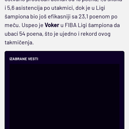
i 5,6 asistencija po utakmici, dok je u Ligi
šampiona bio još efikasniji sa 23,1 poenom po
meču. Uspeo je
Voker
u FIBA Ligi šampiona da
ubaci 54 poena, što je ujedno i rekord ovog
takmičenja.
IZABRANE VESTI