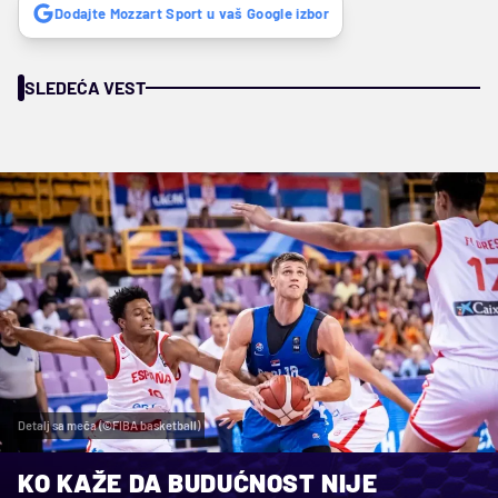
Dodajte Mozzart Sport u vaš Google izbor
SLEDEĆA VEST
Detalj sa meča (©FIBA basketball)
KO KAŽE DA BUDUĆNOST NIJE