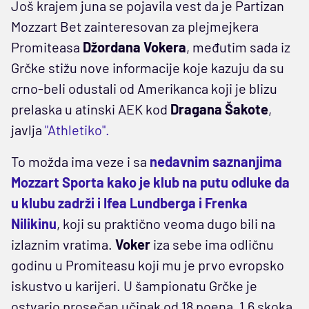
Još krajem juna se pojavila vest da je Partizan
Mozzart Bet zainteresovan za plejmejkera
Promiteasa
Džordana Vokera
, međutim sada iz
Grčke stižu nove informacije koje kazuju da su
crno-beli odustali od Amerikanca koji je blizu
prelaska u atinski AEK kod
Dragana Šakote
,
javlja
"Athletiko".
To možda ima veze i sa
nedavnim saznanjima
Mozzart Sporta kako je klub na putu odluke da
u klubu zadrži i Ifea Lundberga i Frenka
Nilikinu
, koji su praktično veoma dugo bili na
izlaznim vratima.
Voker
iza sebe ima odličnu
godinu u Promiteasu koji mu je prvo evropsko
iskustvo u karijeri. U šampionatu Grčke je
ostvario prosečan učinak od 18 poena, 1,6 skoka