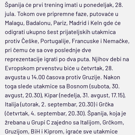
Španija će prvi trening imati u ponedeljak, 28.
jula. Tokom ove pripremne faze, putovaće u
Malagu, Badalonu, Pariz, Madrid i Keln gde će
odigrati ukupno šest prijateljskih utakmica
protiv Češke, Portugalije, Francuske i Nemačke,
pri čemu će sa ove poslednje dve
reprezentacije igrati po dva puta. Njihov debi na
Evropskom prvenstvu biće u četvrtak, 28.
avgusta u 14.00 časova protiv Gruzije. Nakon
toga slede utakmice sa Bosnom (subota, 30.
avgust, 20.30), Kipar (nedelja, 31. avgust, 17.15),
Italija (utorak, 2. septembar, 20.30) i Grčka
(četvrtak, 4. septembar, 20.30). Španija, koja je
žrebana u Grupi C zajedno sa Italijom, Grčkom,
Gruzijom, BiH i Kiprom, igraće sve utakmice