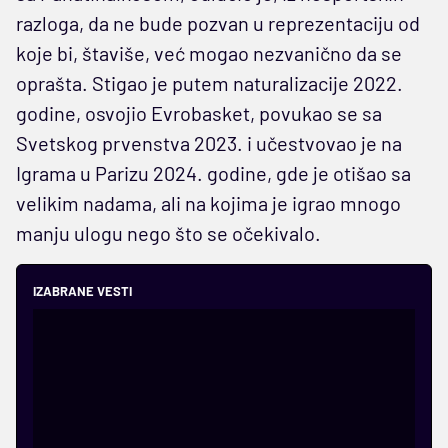
razloga, da ne bude pozvan u reprezentaciju od
koje bi, štaviše, već mogao nezvanično da se
oprašta. Stigao je putem naturalizacije 2022.
godine, osvojio Evrobasket, povukao se sa
Svetskog prvenstva 2023. i učestvovao je na
Igrama u Parizu 2024. godine, gde je otišao sa
velikim nadama, ali na kojima je igrao mnogo
manju ulogu nego što se očekivalo.
IZABRANE VESTI