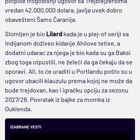
potpiše trogodišnji ugovor sa Trejblejzersima
vredan 42.000.000 dolara, javlja uvek dobro
obavešteni Šams Čaranija.
Slomljen je bio
Lilard
kada je u plej-of seriji sa
Indijanom doživeo kidanje Ahilove tetive, a
dodatni udarac za njega je bio kada su ga Baksi
zbog toga otpustili, ne želeći da ga čekaju da se
oporavi. Ali, to će uraditi u Portlandu pošto su u
ugovor ubacili klauzulu prema kojoj ne može da
bude trejdovan, kao i igračku opciju za sezonu
2027/28. Povratak iz bajke za momka iz
Ouklenda.
IZABRANE VESTI