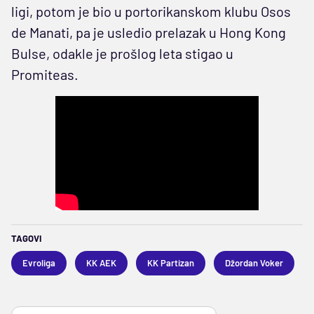
ligi, potom je bio u portorikanskom klubu Osos
de Manati, pa je usledio prelazak u Hong Kong
Bulse, odakle je prošlog leta stigao u
Promiteas.
TAGOVI
Evroliga
KK AEK
KK Partizan
Džordan Voker