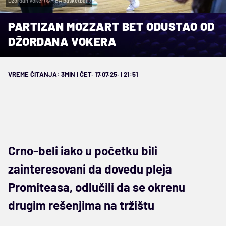
Džordan Voker (©FIBA basketball)
PARTIZAN MOZZART BET ODUSTAO OD
DŽORDANA VOKERA
VREME ČITANJA: 3MIN | ČET. 17.07.25. | 21:51
Crno-beli iako u početku bili
zainteresovani da dovedu pleja
Promiteasa, odlučili da se okrenu
drugim rešenjima na tržištu