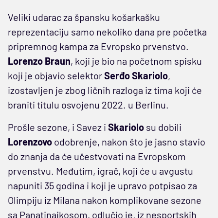
Veliki udarac za špansku košarkašku
reprezentaciju samo nekoliko dana pre početka
pripremnog kampa za Evropsko prvenstvo.
Lorenzo Braun
, koji je bio na početnom spisku
koji je objavio selektor
Serđo Skariolo
,
izostavljen je zbog ličnih razloga iz tima koji će
braniti titulu osvojenu 2022. u Berlinu.
Prošle sezone, i Savez i
Skariolo
su dobili
Lorenzovo
odobrenje, nakon što je jasno stavio
do znanja da će učestvovati na Evropskom
prvenstvu. Međutim, igrač, koji će u avgustu
napuniti 35 godina i koji je upravo potpisao za
Olimpiju iz Milana nakon komplikovane sezone
sa Panatinaikosom, odlučio je, iz nesportskih