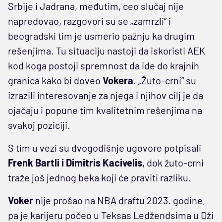
Srbije i Jadrana, međutim, ceo slučaj nije
napredovao, razgovori su se „zamrzli“ i
beogradski tim je usmerio pažnju ka drugim
rešenjima. Tu situaciju nastoji da iskoristi AEK
kod koga postoji spremnost da ide do krajnih
granica kako bi doveo
Vokera
. „Žuto-crni“ su
izrazili interesovanje za njega i njihov cilj je da
ojačaju i popune tim kvalitetnim rešenjima na
svakoj poziciji.
S tim u vezi su dvogodišnje ugovore potpisali
Frenk Bartli i Dimitris Kacivelis
, dok žuto-crni
traže još jednog beka koji će praviti razliku.
Voker
nije prošao na NBA draftu 2023. godine,
pa je karijeru počeo u Teksas Ledžendsima u Dži