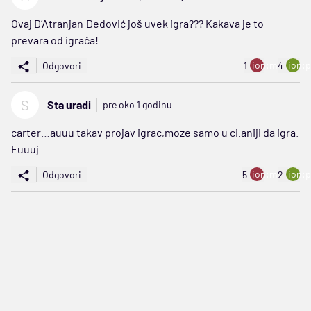
Ovaj D’Atranjan Ðedović još uvek igra??? Kakava je to
prevara od igrača!
ion:minus
ion:p
Odgovori
1
4
S
Sta uradi
pre oko 1 godinu
carter…auuu takav projav igrac,moze samo u ci.aniji da igra.
Fuuuj
ion:minus
ion:p
Odgovori
5
2