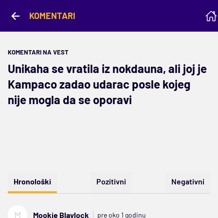
KOMENTARI
KOMENTARI NA VEST
Unikaha se vratila iz nokdauna, ali joj je
Kampaco zadao udarac posle kojeg
nije mogla da se oporavi
Hronološki
Pozitivni
Negativni
M
Mookie Blaylock
pre oko 1 godinu