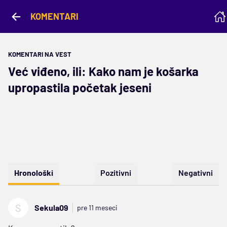
KOMENTARI
KOMENTARI NA VEST
Već viđeno, ili: Kako nam je košarka
upropastila početak jeseni
Hronološki
Pozitivni
Negativni
S
Sekula09
pre 11 meseci