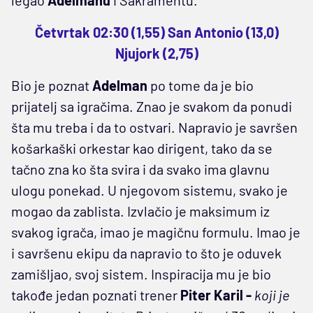
legao
Adelmanu
i Sakramentu.
Četvrtak 02:30 (1,55) San Antonio (13,0)
Njujork (2,75)
Bio je poznat
Adelman
po tome da je bio
prijatelj sa igračima. Znao je svakom da ponudi
šta mu treba i da to ostvari. Napravio je savršen
košarkaški orkestar kao dirigent, tako da se
tačno zna ko šta svira i da svako ima glavnu
ulogu ponekad. U njegovom sistemu, svako je
mogao da zablista. Izvlačio je maksimum iz
svakog igrača, imao je magičnu formulu. Imao je
i savršenu ekipu da napravio to što je oduvek
zamišljao, svoj sistem. Inspiracija mu je bio
takođe jedan poznati trener
Piter Karil -
koji je