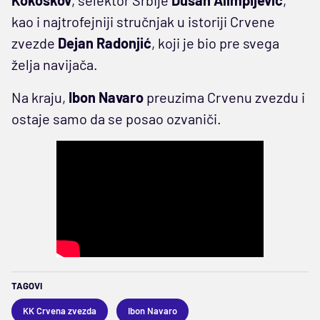
kao i najtrofejniji stručnjak u istoriji Crvene
zvezde
Dejan Radonjić
, koji je bio pre svega
želja navijača.
Na kraju,
Ibon Navaro
preuzima Crvenu zvezdu i
ostaje samo da se posao ozvaniči.
TAGOVI
KK Crvena zvezda
Ibon Navaro