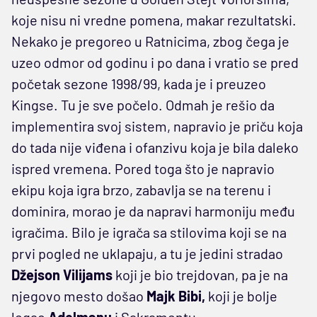
koje nisu ni vredne pomena, makar rezultatski.
Nekako je pregoreo u Ratnicima, zbog čega je
uzeo odmor od godinu i po dana i vratio se pred
početak sezone 1998/99, kada je i preuzeo
Kingse. Tu je sve počelo. Odmah je rešio da
implementira svoj sistem, napravio je priču koja
do tada nije viđena i ofanzivu koja je bila daleko
ispred vremena. Pored toga što je napravio
ekipu koja igra brzo, zabavlja se na terenu i
dominira, morao je da napravi harmoniju među
igračima. Bilo je igrača sa stilovima koji se na
prvi pogled ne uklapaju, a tu je jedini stradao
Džejson Vilijams
koji je bio trejdovan, pa je na
njegovo mesto došao
Majk Bibi,
koji je bolje