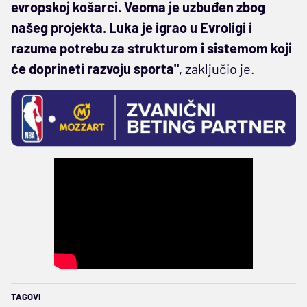
evropskoj košarci. Veoma je uzbuđen zbog
našeg projekta. Luka je igrao u Evroligi i
razume potrebu za strukturom i sistemom koji
će doprineti razvoju sporta"
, zaključio je.
TAGOVI