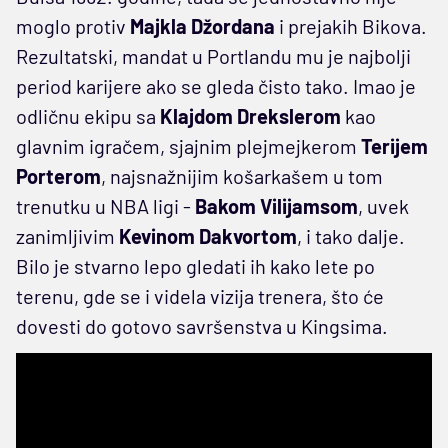
moglo protiv
Majkla Džordana
i prejakih Bikova.
Rezultatski, mandat u Portlandu mu je najbolji
period karijere ako se gleda čisto tako. Imao je
odličnu ekipu sa
Klajdom Drekslerom
kao
glavnim igračem, sjajnim plejmejkerom
Terijem
Porterom
, najsnažnijim košarkašem u tom
trenutku u NBA ligi -
Bakom Vilijamsom
, uvek
zanimljivim
Kevinom Dakvortom
, i tako dalje.
Bilo je stvarno lepo gledati ih kako lete po
terenu, gde se i videla vizija trenera, što će
dovesti do gotovo savršenstva u Kingsima.