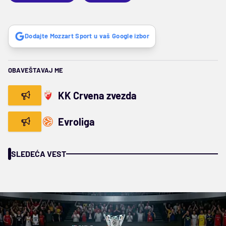
Dodajte Mozzart Sport u vaš Google izbor
OBAVEŠTAVAJ ME
KK Crvena zvezda
Evroliga
SLEDEĆA VEST