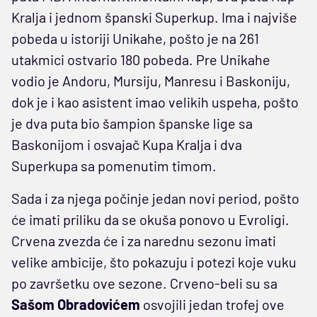
Kralja i jednom španski Superkup. Ima i najviše
pobeda u istoriji Unikahe, pošto je na 261
utakmici ostvario 180 pobeda. Pre Unikahe
vodio je Andoru, Mursiju, Manresu i Baskoniju,
dok je i kao asistent imao velikih uspeha, pošto
je dva puta bio šampion španske lige sa
Baskonijom i osvajač Kupa Kralja i dva
Superkupa sa pomenutim timom.
Sada i za njega počinje jedan novi period, pošto
će imati priliku da se okuša ponovo u Evroligi.
Crvena zvezda će i za narednu sezonu imati
velike ambicije, što pokazuju i potezi koje vuku
po završetku ove sezone. Crveno-beli su sa
Sašom Obradovićem
osvojili jedan trofej ove