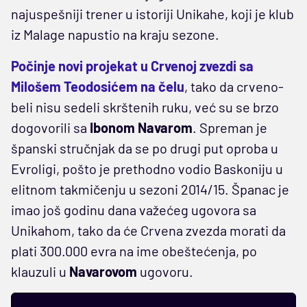
najuspešniji trener u istoriji Unikahe, koji je klub
iz Malage napustio na kraju sezone.
Počinje novi projekat u Crvenoj zvezdi sa
Milošem Teodosićem na čelu
, tako da crveno-
beli nisu sedeli skrštenih ruku, već su se brzo
dogovorili sa
Ibonom Navarom
. Spreman je
španski stručnjak da se po drugi put oproba u
Evroligi, pošto je prethodno vodio Baskoniju u
elitnom takmičenju u sezoni 2014/15. Španac je
imao još godinu dana važećeg ugovora sa
Unikahom, tako da će Crvena zvezda morati da
plati 300.000 evra na ime obeštećenja, po
klauzuli u
Navarovom
ugovoru.