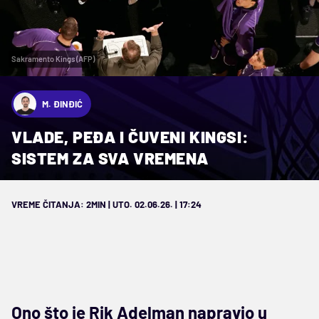
Sakramento Kings (AFP)
M. ĐINĐIĆ
VLADE, PEĐA I ČUVENI KINGSI:
SISTEM ZA SVA VREMENA
VREME ČITANJA: 2MIN | UTO. 02.06.26. | 17:24
Ono što je Rik Adelman napravio u