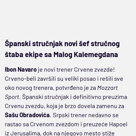
Španski stručnjak novi šef stručnog
štaba ekipe sa Malog Kalemegdana
Ibon Navaro
je novi trener Crvene zvezde!
Crveno-beli završili su veliki posao i rešili sve
oko novog trenera, potvrđeno je za
Mozzart
Sport
. Španski stručnjak i definitivno preuzima
Crvenu zvezdu, koja je brzo dovela zamenu za
Sašu Obradovića
. Srpski trener nedavno se
rastao sa Crvenom zvezdom i preuzeće Hapoel
iz Jerusalima, dok na njegovo mesto stiže