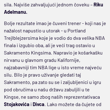
sila. Najviše zahvaljujući jednom čoveku –
Riku
Adelmanu.
Bolje rezultate imao je čuveni trener - koji nas je
nažalost napustio u utorak - u Portland
Trejlblejzersima koje je vodio do dva velika NBA
finala i izgubio oba, ali je veći trag ostavio u
Sakramento Kingsima. Napravio je košarkašku
nirvanu u glavnom gradu Kalifornije,
najzabavniji tim NBA lige u isto vreme najveću
silu. Bilo je pravo uživanje gledati taj
Sakramento, pa zato su se i zaljubljenici u igru
pod obručima u našu državu zabuljili u te
Kingse, ne samo zbog naših reprezentativaca
Stojakovića
i
Divca
. Lako možete da čujete od