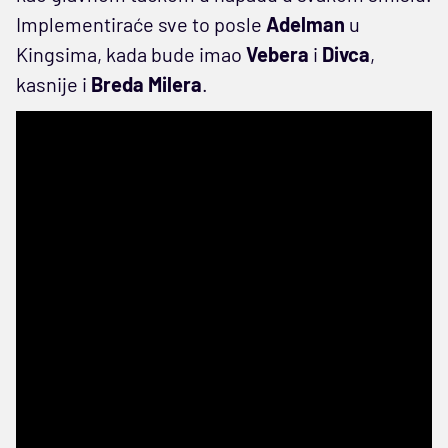
Implementiraće sve to posle
Adelman
u
Kingsima, kada bude imao
Vebera
i
Divca
,
kasnije i
Breda Milera
.