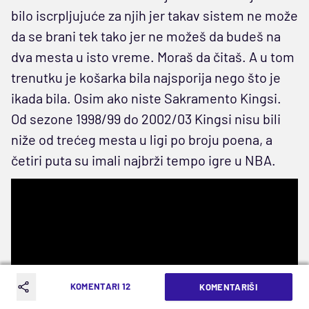
bilo iscrpljujuće za njih jer takav sistem ne može
da se brani tek tako jer ne možeš da budeš na
dva mesta u isto vreme. Moraš da čitaš. A u tom
trenutku je košarka bila najsporija nego što je
ikada bila. Osim ako niste Sakramento Kingsi.
Od sezone 1998/99 do 2002/03 Kingsi nisu bili
niže od trećeg mesta u ligi po broju poena, a
četiri puta su imali najbrži tempo igre u NBA.
KOMENTARI 12
KOMENTARIŠI