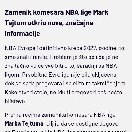
Zamenik komesara NBA lige Mark
Tejtum otkrio nove, značajne
informacije
NBA Evropa i definitivno kreće 2027. godine, to
smo znali i ranije. Problem je što se i dalje ne
zna tačno ko će sve biti u toj saradnji sa NBA
ligom. Prvobitno Evroliga nije bila uključena,
dok se sada pregovara i sa elitnim takmičenjem.
Kako stvari stoje, ne idu ti pregovori baš nešto
blistavo.
Prema rečima zamenika komesara NBA lige
Marka Tejtuma
, cilj je da se postigne dogovor
sa Evroligom, ali je NBA liga spremna da nastavi