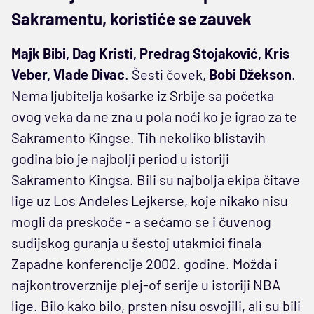
Sakramentu, koristiće se zauvek
Majk Bibi, Dag Kristi, Predrag Stojaković, Kris
Veber, Vlade Divac
. Šesti čovek,
Bobi Džekson
.
Nema ljubitelja košarke iz Srbije sa početka
ovog veka da ne zna u pola noći ko je igrao za te
Sakramento Kingse. Tih nekoliko blistavih
godina bio je najbolji period u istoriji
Sakramento Kingsa. Bili su najbolja ekipa čitave
lige uz Los Anđeles Lejkerse, koje nikako nisu
mogli da preskoče - a sećamo se i čuvenog
sudijskog guranja u šestoj utakmici finala
Zapadne konferencije 2002. godine. Možda i
najkontroverznije plej-of serije u istoriji NBA
lige. Bilo kako bilo, prsten nisu osvojili, ali su bili