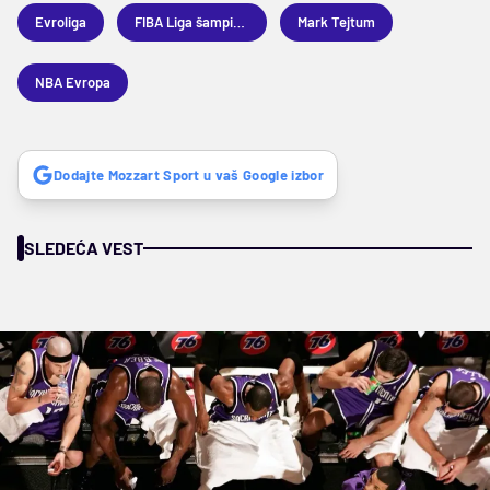
Evroliga
FIBA Liga šampiona
Mark Tejtum
NBA Evropa
Dodajte Mozzart Sport u vaš Google izbor
SLEDEĆA VEST