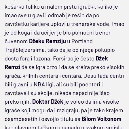
košarku toliko u malom prstu igrački, koliko je
imao sve u glavi i odmah je rešio da po
završetku karijere uplovi u trenerske vode. Imao
je od koga i da uči jer je bio pomoćni trener
čuvenom
Džeku Remziju
u Portland
Trejlblejzersima, tako da je od njega pokupio
dosta fora i fazona. Forsirao je često
Džek
Remzi
da se igra brzo i da se kreira preko visokih
igrača, krilnih centara i centara. Jesu tada centri
bili glavni u NBA ligi, ali su bili poenteri i
završavali su akcije, nikada napad nije išao
preko njih.
Doktor Džek
je voleo da ima visoke
igrače koji mogu da i razigraju, pa je tako krajem
osamdesetih i osvojio titulu sa
Bilom Voltonom
kao glavnom tačkom u napadu u svakom smislu.