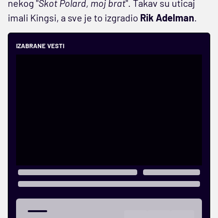
nekog "
Skot Polard, moj brat
". Takav su uticaj
imali Kingsi, a sve je to izgradio
Rik Adelman
.
IZABRANE VESTI