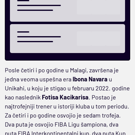
Posle četiri i po godine u Malagi, završena je
jedna veoma uspešna era
Ibona Navara
u
Unikahi, u koju je stigao u februaru 2022. godine
kao naslednik
Fotisa Kacikarisa
. Postao je
najtrofejniji trener u istoriji kluba u tom periodu.
Za četiri i po godine osvojio je sedam trofeja.
Dva puta je osvojio FIBA Ligu šampiona, dva
puta FIBA Interkontinentalni kup, dva puta Kup