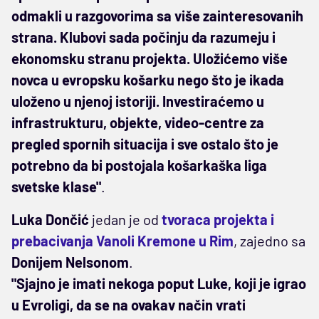
odmakli u razgovorima sa više zainteresovanih
strana. Klubovi sada počinju da razumeju i
ekonomsku stranu projekta. Uložićemo više
novca u evropsku košarku nego što je ikada
uloženo u njenoj istoriji. Investiraćemo u
infrastrukturu, objekte, video-centre za
pregled spornih situacija i sve ostalo što je
potrebno da bi postojala košarkaška liga
svetske klase"
.
Luka Dončić
jedan je od
tvoraca projekta i
prebacivanja Vanoli Kremone u Rim
, zajedno sa
Donijem Nelsonom
.
"Sjajno je imati nekoga poput Luke, koji je igrao
u Evroligi, da se na ovakav način vrati