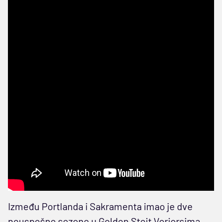
Između Portlanda i Sakramenta imao je dve
neuspešne sezone u Golden Stejt Voriorsima,