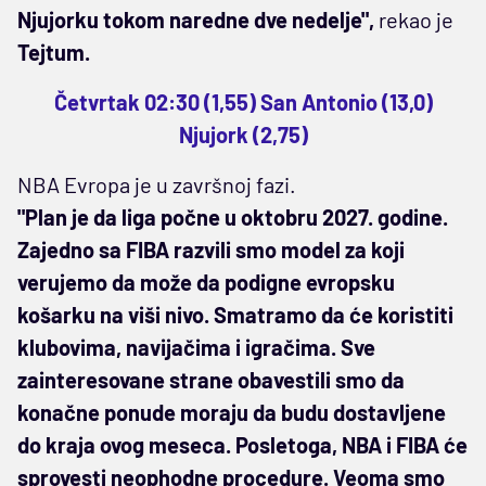
Njujorku tokom naredne dve nedelje",
rekao je
Tejtum.
Četvrtak 02:30 (1,55) San Antonio (13,0)
Njujork (2,75)
NBA Evropa je u završnoj fazi.
"Plan je da liga počne u oktobru 2027. godine.
Zajedno sa FIBA razvili smo model za koji
verujemo da može da podigne evropsku
košarku na viši nivo. Smatramo da će koristiti
klubovima, navijačima i igračima. Sve
zainteresovane strane obavestili smo da
konačne ponude moraju da budu dostavljene
do kraja ovog meseca. Posletoga, NBA i FIBA će
sprovesti neophodne procedure. Veoma smo