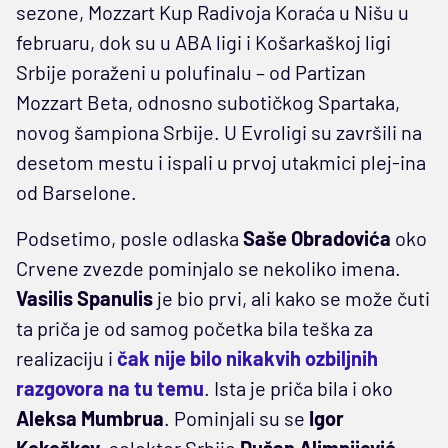
sezone, Mozzart Kup Radivoja Koraća u Nišu u
februaru, dok su u ABA ligi i Košarkaškoj ligi
Srbije poraženi u polufinalu – od Partizan
Mozzart Beta, odnosno subotičkog Spartaka,
novog šampiona Srbije. U Evroligi su završili na
desetom mestu i ispali u prvoj utakmici plej-ina
od Barselone.
Podsetimo, posle odlaska
Saše Obradovića
oko
Crvene zvezde pominjalo se nekoliko imena.
Vasilis Spanulis
je bio prvi, ali kako se može čuti
ta priča je od samog početka bila teška za
realizaciju i
čak nije bilo nikakvih ozbiljnih
razgovora na tu temu
. Ista je priča bila i oko
Aleksa Mumbrua
. Pominjali su se
Igor
Kokoškov
, selektor Srbije
Dušan Alimpijević
,