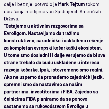
dalje i bez nje, potvrdio je
Mark Tejtum
tokom
obraćanja medijima van Sjedinjenih Američkih
Država.
"Ostajemo u aktivnim razgovorima sa
Evroligom. Nastavljamo da tražimo
konstruktivno, saradničko i usklađeno rešenje
za kompletan evropski košarkaški ekosistem.
U tome smo dosledni i i dalje verujemo da bi sve
strane trebalo da budu usklađene u interesu
razvoja košarke. Ipak, istovremeno smo realni.
Ako ne uspemo da pronađemo zajednički jezik,
spremni smo da nastavimo sa našim
partnerima, investitorima i FIBA. Zajedno sa
čelnicima FIBA planiramo da se ponovo
sastanemo sa rukovodstvom Evrolige u