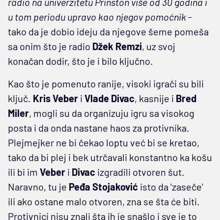
radio na univerzitetu Prinston više od 30 godina i
u tom periodu upravo kao njegov pomoćnik
-
tako da je dobio ideju da njegove šeme pomeša
sa onim što je radio
Džek Remzi
, uz svoj
konačan dodir, što je i bilo ključno.
Kao što je pomenuto ranije, visoki igrači su bili
ključ.
Kris Veber
i
Vlade Divac
, kasnije i
Bred
Miler
, mogli su da organizuju igru sa visokog
posta i da onda nastane haos za protivnika.
Plejmejker ne bi čekao loptu već bi se kretao,
tako da bi plej i bek utrčavali konstantno ka košu
ili bi im
Veber
i
Divac
izgradili otvoren šut.
Naravno, tu je
Peđa Stojaković
isto da 'zaseče'
ili ako ostane malo otvoren, zna se šta će biti.
Protivnici nisu znali šta ih je snašlo i sve je to