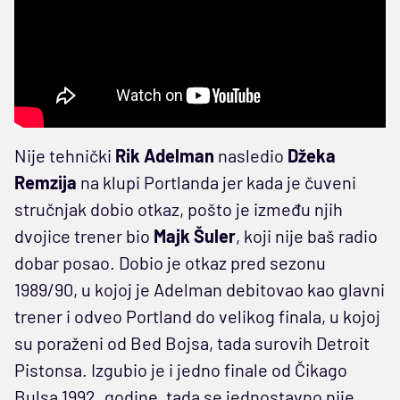
Nije tehnički
Rik Adelman
nasledio
Džeka
Remzija
na klupi Portlanda jer kada je čuveni
stručnjak dobio otkaz, pošto je između njih
dvojice trener bio
Majk Šuler
, koji nije baš radio
dobar posao. Dobio je otkaz pred sezonu
1989/90, u kojoj je Adelman debitovao kao glavni
trener i odveo Portland do velikog finala, u kojoj
su poraženi od Bed Bojsa, tada surovih Detroit
Pistonsa. Izgubio je i jedno finale od Čikago
Bulsa 1992. godine, tada se jednostavno nije