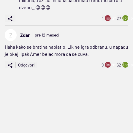
miliona,trazi 30 miliona da bi imao trenutnu cifru u
dzepu...😉😉😉
ion:minus
ion:p
1
27
Z
Zdar
pre 12 meseci
Haha kako se bratina naplatio. Lik ne igra odbranu, u napadu
je okej. Ipak Amer belac mora da se cuva.
ion:minus
ion:p
Odgovori
9
62