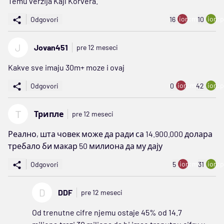
Temu verzija Kajl Korvera.
ion:minus
ion:p
Odgovori
16
10
J
Jovan451
pre 12 meseci
Kakve sve imaju 30m+ moze i ovaj
ion:minus
ion:p
Odgovori
0
42
Т
Трипле
pre 12 meseci
Реално, шта човек може да ради са 14.900.000 долара
требало би макар 50 милиона да му дају
ion:minus
ion:p
Odgovori
5
31
D
DDF
pre 12 meseci
Od trenutne cifre njemu ostaje 45% od 14.7