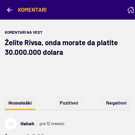
KOMENTARI
KOMENTARI NA VEST
Želite Rivsa, onda morate da platite
30.000.000 dolara
Hronološki
Pozitivni
Negativni
H
Heheh
pre 12 meseci