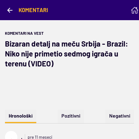
KOMENTARI
KOMENTARI NA VEST
Bizaran detalj na meču Srbija - Brazil:
Niko nije primetio sedmog igrača u
terenu (VIDEO)
Hronološki
Pozitivni
Negativni
,
,
pre 11 meseci