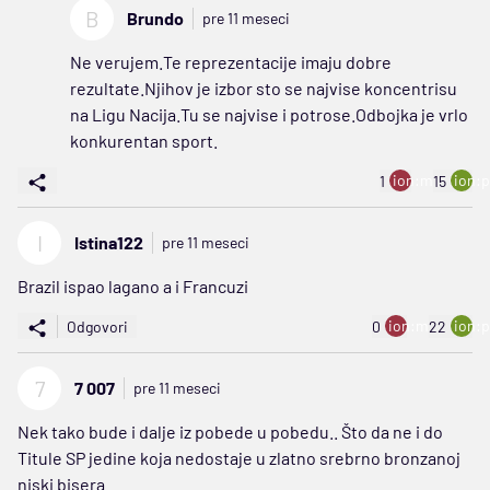
B
Brundo
pre 11 meseci
Ne verujem.Te reprezentacije imaju dobre
rezultate.Njihov je izbor sto se najvise koncentrisu
na Ligu Nacija.Tu se najvise i potrose.Odbojka je vrlo
konkurentan sport.
ion:minus
ion:p
1
15
I
Istina122
pre 11 meseci
Brazil ispao lagano a i Francuzi
ion:minus
ion:p
Odgovori
0
22
7
7 007
pre 11 meseci
Nek tako bude i dalje iz pobede u pobedu.. Što da ne i do
Titule SP jedine koja nedostaje u zlatno srebrno bronzanoj
niski bisera