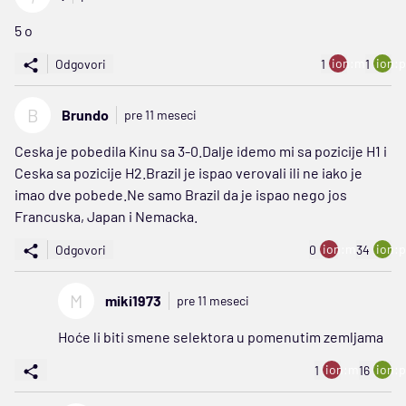
5 o
ion:minus
ion:p
Odgovori
1
1
B
Brundo
pre 11 meseci
Ceska je pobedila Kinu sa 3-0.Dalje idemo mi sa pozicije H1 i
Ceska sa pozicije H2.Brazil je ispao verovali ili ne iako je
imao dve pobede.Ne samo Brazil da je ispao nego jos
Francuska, Japan i Nemacka.
ion:minus
ion:p
Odgovori
0
34
M
miki1973
pre 11 meseci
Hoće li biti smene selektora u pomenutim zemljama
ion:minus
ion:p
1
16