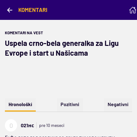
KOMENTARI
KOMENTARI NA VEST
Uspela crno-bela generalka za Ligu
Evrope i start u Našicama
Hronološki
Pozitivni
Negativni
0
021нс
pre 10 meseci