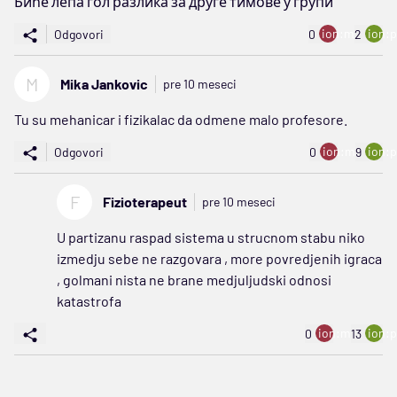
Биће лепа гол разлика за друге тимове у групи
ion:minus
ion:p
Odgovori
0
2
M
Mika Jankovic
pre 10 meseci
Tu su mehanicar i fizikalac da odmene malo profesore.
ion:minus
ion:p
Odgovori
0
9
F
Fizioterapeut
pre 10 meseci
U partizanu raspad sistema u strucnom stabu niko
izmedju sebe ne razgovara , more povredjenih igraca
, golmani nista ne brane medjuljudski odnosi
katastrofa
ion:minus
ion:p
0
13