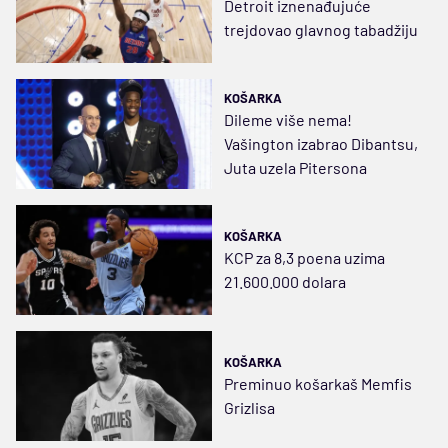
Detroit iznenađujuće
trejdovao glavnog tabadžiju
KOŠARKA
Dileme više nema!
Vašington izabrao Dibantsu,
Juta uzela Pitersona
KOŠARKA
KCP za 8,3 poena uzima
21.600.000 dolara
KOŠARKA
Preminuo košarkaš Memfis
Grizlisa