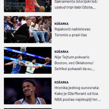
Sakramento istorijski loš;
uzalud tripl dabl Džoša
Gidija
KOŠARKA
Rajaković naštelovao
Toronto u pravi čas
KOŠARKA
Nije Tejtum pokvario
Boston, već Oklahomu!
Seltiksi pokazali da su
spremni da idu do kraja
KOŠARKA
Hronika jednog sunovrata:
Kako je Dža Morant od lica
NBA postao najskuplji teret
Memfisa