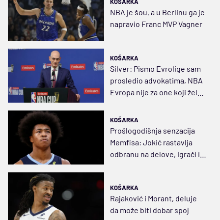
KOŠARKA
NBA je šou, a u Berlinu ga je
napravio Franc MVP Vagner
KOŠARKA
Silver: Pismo Evrolige sam
prosledio advokatima, NBA
Evropa nije za one koji žele
brzu zaradu
KOŠARKA
Prošlogodišnja senzacija
Memfisa: Jokić rastavlja
odbranu na delove, igrači iz
Evrope su drugačiji
KOŠARKA
Rajaković i Morant, deluje
da može biti dobar spoj