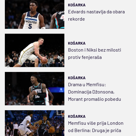
KOŠARKA
Edvards nastavlja da obara
rekorde
KOŠARKA
Boston i Niksi bez milosti
protiv fenjeraša
KOŠARKA
Drama u Memfisu:
Dominacija Džonsona,
Morant promašio pobedu
KOŠARKA
Memfisu više prija London
od Berlina: Druga je priča