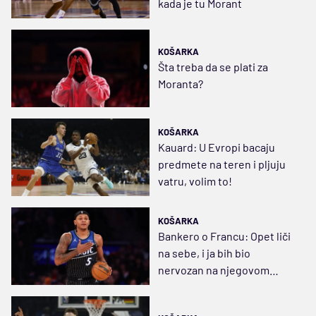
kada je tu Morant
KOŠARKA
Šta treba da se plati za
Moranta?
KOŠARKA
Kauard: U Evropi bacaju
predmete na teren i pljuju
vatru, volim to!
KOŠARKA
Bankero o Francu: Opet liči
na sebe, i ja bih bio
nervozan na njegovom
mestu