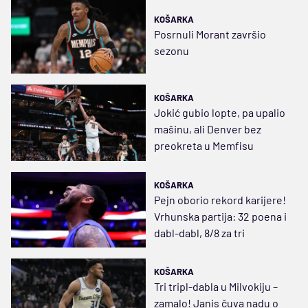
KOŠARKA
Posrnuli Morant završio
sezonu
KOŠARKA
Jokić gubio lopte, pa upalio
mašinu, ali Denver bez
preokreta u Memfisu
KOŠARKA
Pejn oborio rekord karijere!
Vrhunska partija: 32 poena i
dabl-dabl, 8/8 za tri
KOŠARKA
Tri tripl-dabla u Milvokiju –
zamalo! Janis čuva nadu o