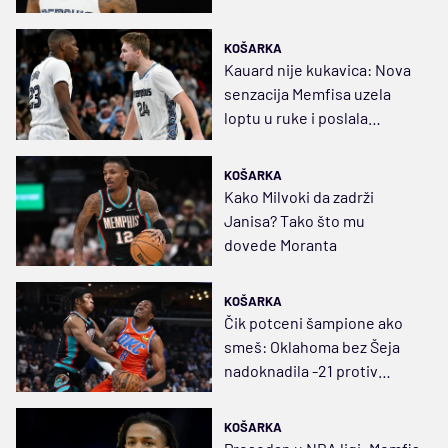
KOŠARKA
Kauard nije kukavica: Nova
senzacija Memfisa uzela
loptu u ruke i poslala
Bruklin kući
KOŠARKA
Kako Milvoki da zadrži
Janisa? Tako što mu
dovede Moranta
KOŠARKA
Čik potceni šampione ako
smeš: Oklahoma bez Šeja
nadoknadila -21 protiv
Memfisa
KOŠARKA