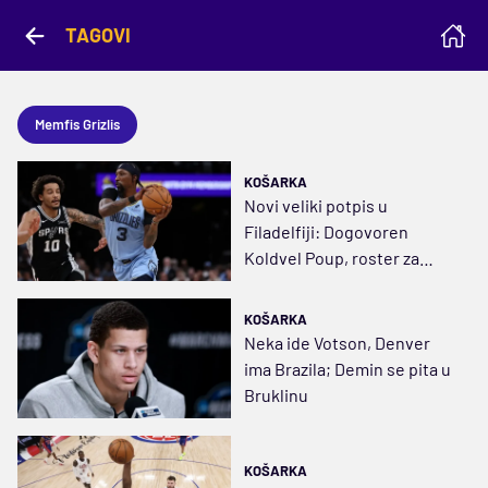
TAGOVI
Memfis Grizlis
KOŠARKA
Novi veliki potpis u
Filadelfiji: Dogovoren
Koldvel Poup, roster za
napad na prsten skoro
kompletiran
KOŠARKA
Neka ide Votson, Denver
ima Brazila; Demin se pita u
Bruklinu
KOŠARKA