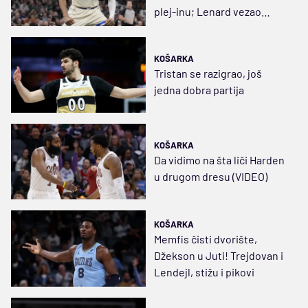
plej-inu; Lenard vezao
Memfis u čvor
KOŠARKA
Tristan se razigrao, još
jedna dobra partija
KOŠARKA
Da vidimo na šta liči Harden
u drugom dresu (VIDEO)
KOŠARKA
Memfis čisti dvorište,
Džekson u Juti! Trejdovan i
Lendejl, stižu i pikovi