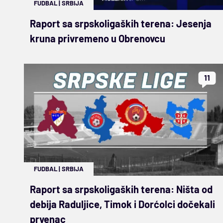
FUDBAL
|
SRBIJA
Raport sa srpskoligaških terena: Jesenja
kruna privremeno u Obrenovcu
11
FUDBAL
|
SRBIJA
Raport sa srpskoligaških terena: Ništa od
debija Raduljice, Timok i Dorćolci dočekali
prvenac