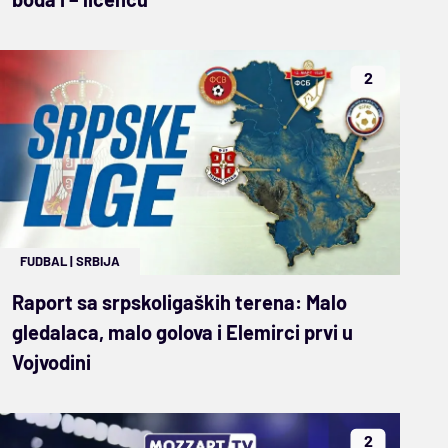
2
FUDBAL
|
SRBIJA
Raport sa srpskoligaških terena: Malo
gledalaca, malo golova i Elemirci prvi u
Vojvodini
2