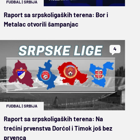
FUDBAL
|
SRBIJA
Raport sa srpskoligaških terena: Bor i
Metalac otvorili šampanjac
4
FUDBAL
|
SRBIJA
Raport sa srpskoligaških terena: Na
trećini prvenstva Dorćol i Timok još bez
prvenca