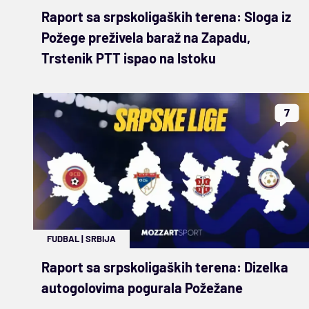
Raport sa srpskoligaških terena: Sloga iz
Požege preživela baraž na Zapadu,
Trstenik PTT ispao na Istoku
7
FUDBAL
|
SRBIJA
Raport sa srpskoligaških terena: Dizelka
autogolovima pogurala Požežane