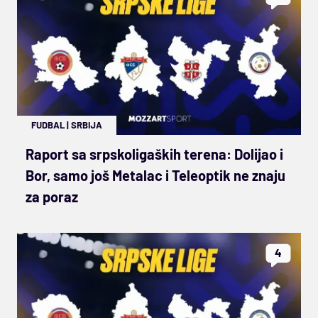
FUDBAL
|
SRBIJA
Raport sa srpskoligaških terena: Dolijao i
Bor, samo još Metalac i Teleoptik ne znaju
za poraz
4