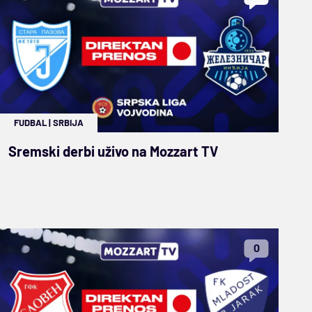
FUDBAL
|
SRBIJA
Sremski derbi uživo na Mozzart TV
0