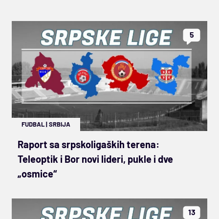
5
FUDBAL
|
SRBIJA
Raport sa srpskoligaških terena:
Teleoptik i Bor novi lideri, pukle i dve
„osmice“
13