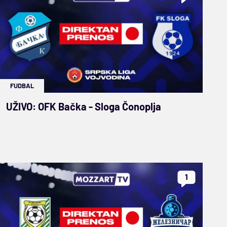
FUDBAL
UŽIVO: OFK Bačka - Sloga Čonoplja
1