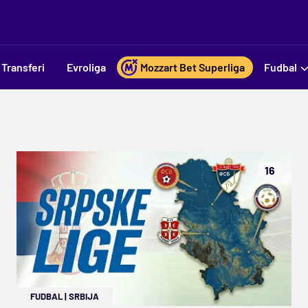
Transferi
Evroliga
Mozzart Bet Superliga
Fudbal
16
FUDBAL
|
SRBIJA