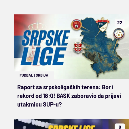
22
FUDBAL
|
SRBIJA
Raport sa srpskoligaških terena: Bor i
rekord od 18:0! BASK zaboravio da prijavi
utakmicu SUP-u?
8