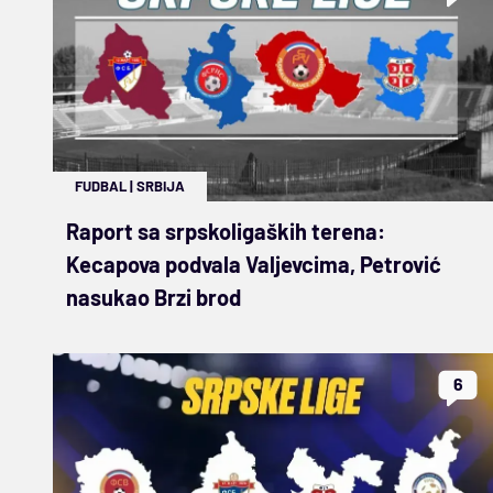
FUDBAL
|
SRBIJA
Raport sa srpskoligaških terena:
Kecapova podvala Valjevcima, Petrović
nasukao Brzi brod
6