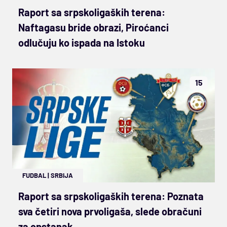
Raport sa srpskoligaških terena:
Naftagasu bride obrazi, Piroćanci
odlučuju ko ispada na Istoku
15
FUDBAL
|
SRBIJA
Raport sa srpskoligaških terena: Poznata
sva četiri nova prvoligaša, slede obračuni
za opstanak