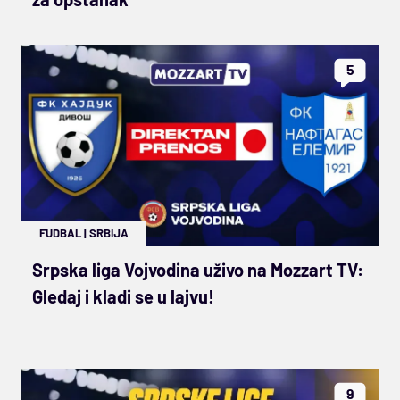
5
FUDBAL
|
SRBIJA
Srpska liga Vojvodina uživo na Mozzart TV:
Gledaj i kladi se u lajvu!
9