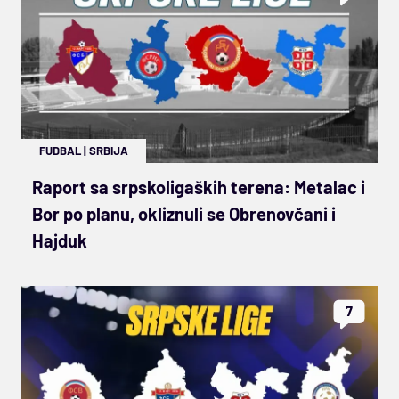
FUDBAL
|
SRBIJA
Raport sa srpskoligaških terena: Metalac i
Bor po planu, okliznuli se Obrenovčani i
Hajduk
7