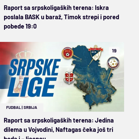
Raport sa srpskoligaških terena: Iskra
poslala BASK u baraž, Timok strepi i pored
pobede 19:0
19
FUDBAL
|
SRBIJA
Raport sa srpskoligaških terena: Jedina
dilema u Vojvodini, Naftagas čeka još tri
boda i – licencu