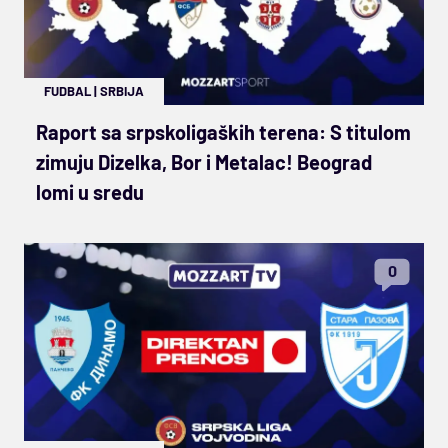
FUDBAL
|
SRBIJA
Raport sa srpskoligaških terena: S titulom
zimuju Dizelka, Bor i Metalac! Beograd
lomi u sredu
0