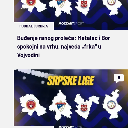
FUDBAL
|
SRBIJA
Buđenje ranog proleća: Metalac i Bor
spokojni na vrhu, najveća „frka“ u
Vojvodini
8