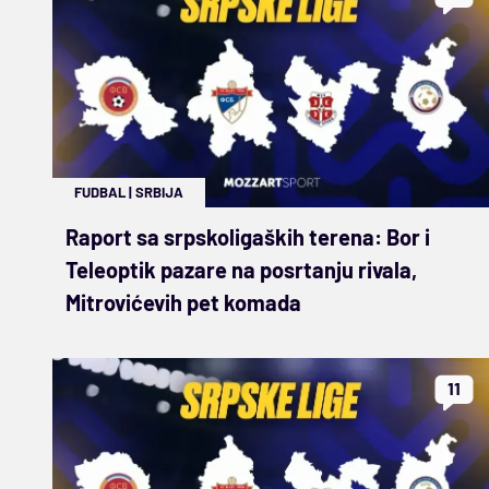
FUDBAL
|
SRBIJA
Raport sa srpskoligaških terena: Bor i
Teleoptik pazare na posrtanju rivala,
Mitrovićevih pet komada
11