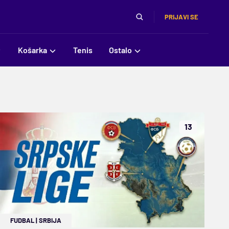
PRIJAVI SE
Košarka
Tenis
Ostalo
13
FUDBAL
|
SRBIJA