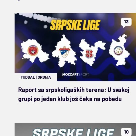
13
FUDBAL
|
SRBIJA
Raport sa srpskoligaških terena: U svakoj
grupi po jedan klub još čeka na pobedu
10