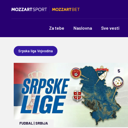
Za tebe
Naslovna
Sve vesti
Srpska liga Vojvodina
5
FUDBAL
|
SRBIJA