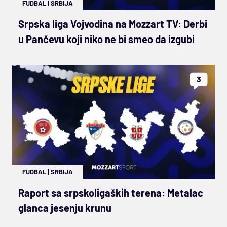
FUDBAL
|
SRBIJA
Srpska liga Vojvodina na Mozzart TV: Derbi
u Pančevu koji niko ne bi smeo da izgubi
3
FUDBAL
|
SRBIJA
Raport sa srpskoligaških terena: Metalac
glanca jesenju krunu