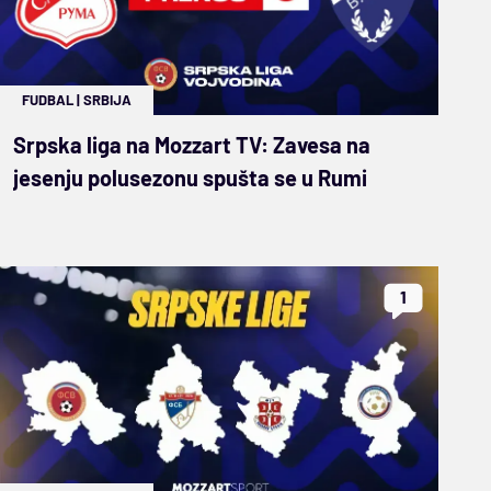
FUDBAL
|
SRBIJA
Srpska liga na Mozzart TV: Zavesa na
jesenju polusezonu spušta se u Rumi
1