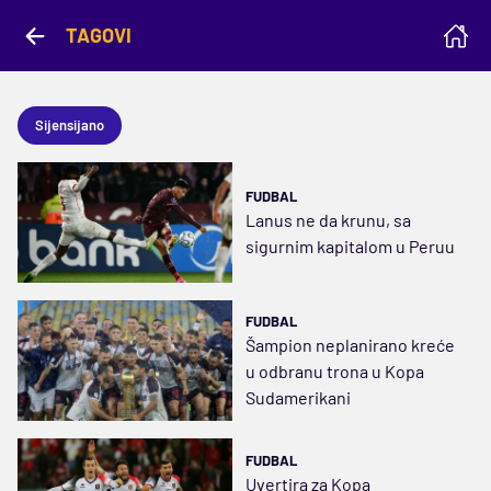
TAGOVI
Sijensijano
FUDBAL
Lanus ne da krunu, sa
sigurnim kapitalom u Peruu
FUDBAL
Šampion neplanirano kreće
u odbranu trona u Kopa
Sudamerikani
FUDBAL
Uvertira za Kopa