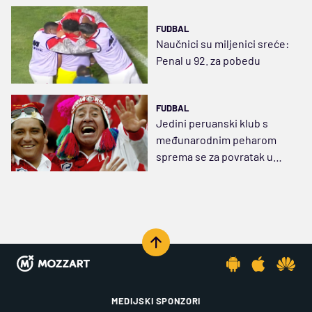
FUDBAL
Naučnici su miljenici sreće:
Penal u 92. za pobedu
FUDBAL
Jedini peruanski klub s
međunarodnim peharom
sprema se za povratak u
Sudamerikanu
MEDIJSKI SPONZORI