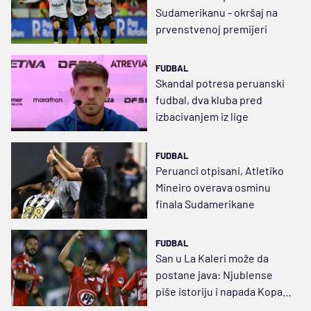
Sudamerikanu - okršaj na
prvenstvenoj premijeri
FUDBAL
Skandal potresa peruanski
fudbal, dva kluba pred
izbacivanjem iz lige
FUDBAL
Peruanci otpisani, Atletiko
Mineiro overava osminu
finala Sudamerikane
FUDBAL
San u La Kaleri može da
postane java: Njublense
piše istoriju i napada Kopa
Sudamerikanu