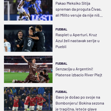
Pakao Meksiko Sitija
spreman da proguta Čivas,
ali Milito veruje da nije ništa
gotovo
FUDBAL
Rasplet u Aperturi, Kruz
Azul želi nastavak serije u
Puebli
FUDBAL
Senzacija u Argentini!
Platense izbacio River Plejt
FUDBAL
Đavo je došao po svoje na
Bombonjeru! Bokina sezona
je tragična, leteće glave