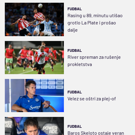
FUDBAL
Rasing u 89. minutu utišao
grotlo La Plate i prošao
dalje
FUDBAL
River spreman za rušenje
prokletstva
FUDBAL
Velez se oštri za plej-of
FUDBAL
Baros Skeloto ostaje veran