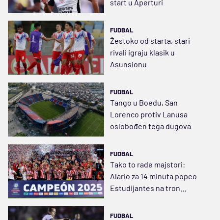
start u Aperturi
FUDBAL
Žestoko od starta, stari
rivali igraju klasik u
Asunsionu
FUDBAL
Tango u Boedu, San
Lorenco protiv Lanusa
oslobođen tega dugova
FUDBAL
Tako to rade majstori:
Alario za 14 minuta popeo
Estudijantes na tron
Argentine
FUDBAL