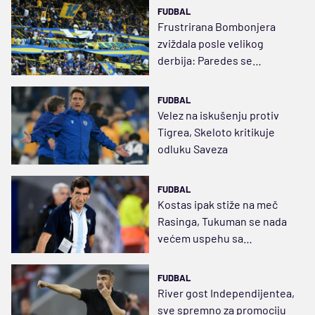
FUDBAL
Frustrirana Bombonjera
zviždala posle velikog
derbija: Paredes se
poigravao bez efekta
FUDBAL
Velez na iskušenju protiv
Tigrea, Skeloto kritikuje
odluku Saveza
FUDBAL
Kostas ipak stiže na meč
Rasinga, Tukuman se nada
većem uspehu sa
"Imperatorom"
FUDBAL
River gost Independijentea,
sve spremno za promociju