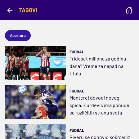
TAGOVI
Apertura
FUDBAL
Trideset miliona za godinu
dana? Vreme za napad na
titulu
FUDBAL
Monterej dovodi novog
špica, Đurđević ima ponude
sa različitih strana sveta
FUDBAL
Riveru se ponovio košmar iz