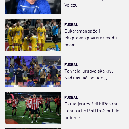
Velezu
FUDBAL
Bukaramanga želi
ekspresan povratak među
osam
FUDBAL
Ta vrela, urugvajska krv:
Kad navijači polude...
FUDBAL
Estudijantes želi bliže vrhu,
Lanus u La Plati traži put do
pobede