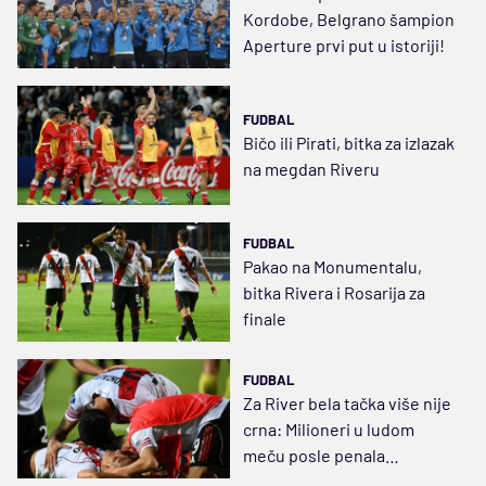
Kordobe, Belgrano šampion
Aperture prvi put u istoriji!
FUDBAL
Bičo ili Pirati, bitka za izlazak
na megdan Riveru
FUDBAL
Pakao na Monumentalu,
bitka Rivera i Rosarija za
finale
FUDBAL
Za River bela tačka više nije
crna: Milioneri u ludom
meču posle penala
eliminisali San Lorenco