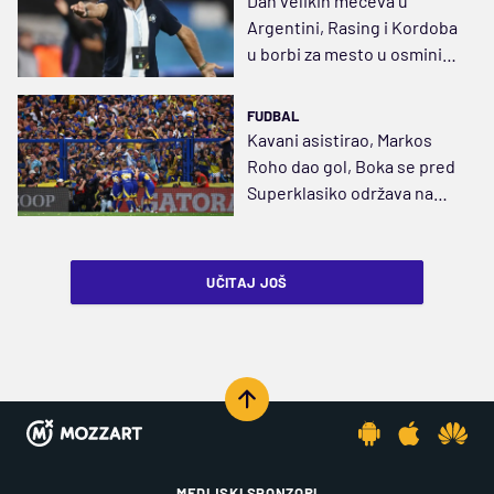
Dan velikih mečeva u
Argentini, Rasing i Kordoba
u borbi za mesto u osmini
finala
FUDBAL
Kavani asistirao, Markos
Roho dao gol, Boka se pred
Superklasiko održava na
prvom mestu
UČITAJ JOŠ
MEDIJSKI SPONZORI