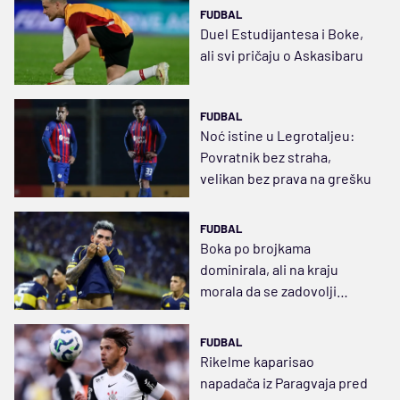
FUDBAL
Duel Estudijantesa i Boke,
ali svi pričaju o Askasibaru
FUDBAL
Noć istine u Legrotaljeu:
Povratnik bez straha,
velikan bez prava na grešku
FUDBAL
Boka po brojkama
dominirala, ali na kraju
morala da se zadovolji
minimalcem
FUDBAL
Rikelme kaparisao
napadača iz Paragvaja pred