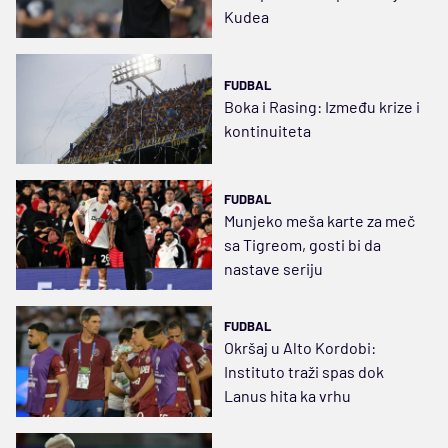
Kudea
FUDBAL
Boka i Rasing: Između krize i
kontinuiteta
FUDBAL
Munjeko meša karte za meč
sa Tigreom, gosti bi da
nastave seriju
FUDBAL
Okršaj u Alto Kordobi:
Instituto traži spas dok
Lanus hita ka vrhu