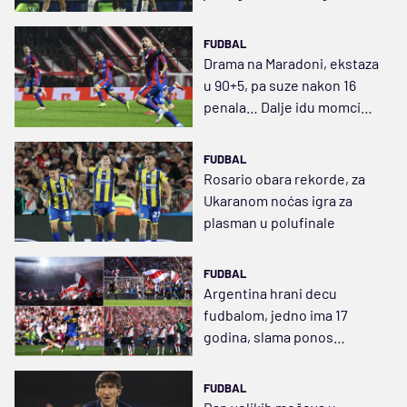
FUDBAL
Drama na Maradoni, ekstaza
u 90+5, pa suze nakon 16
penala… Dalje idu momci
bez plata!
FUDBAL
Rosario obara rekorde, za
Ukaranom noćas igra za
plasman u polufinale
FUDBAL
Argentina hrani decu
fudbalom, jedno ima 17
godina, slama ponos
neprijatelja i zapanjiće
Evropu
FUDBAL