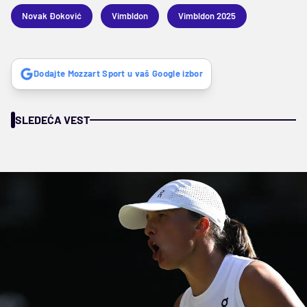
Novak Đoković
Vimbldon
Vimbldon 2025
Dodajte Mozzart Sport u vaš Google izbor
SLEDEĆA VEST