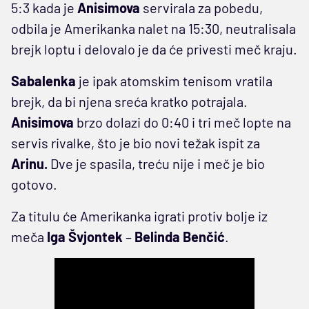
5:3 kada je
Anisimova
servirala za pobedu,
odbila je Amerikanka nalet na 15:30, neutralisala
brejk loptu i delovalo je da će privesti meč kraju.
Sabalenka
je ipak atomskim tenisom vratila
brejk, da bi njena sreća kratko potrajala.
Anisimova
brzo dolazi do 0:40 i tri meč lopte na
servis rivalke, što je bio novi težak ispit za
Arinu.
Dve je spasila, treću nije i meč je bio
gotovo.
Za titulu će Amerikanka igrati protiv bolje iz
meča
Iga Švjontek
–
Belinda Benčić
.