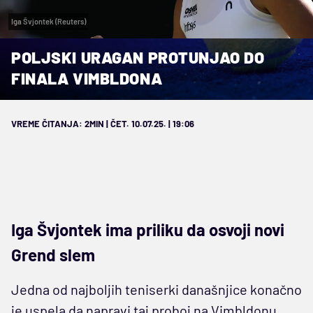
Iga Švjontek (Reuters)
POLJSKI URAGAN PROTUNJAO DO
FINALA VIMBLDONA
VREME ČITANJA: 2MIN | ČET. 10.07.25. | 19:06
Iga Švjontek ima priliku da osvoji novi
Grend slem
Jedna od najboljih teniserki današnjice konačno
je uspela da napravi taj proboj na Vimbldonu.