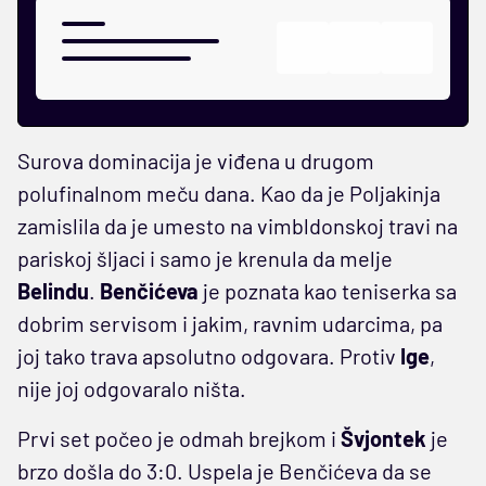
Surova dominacija je viđena u drugom
polufinalnom meču dana. Kao da je Poljakinja
zamislila da je umesto na vimbldonskoj travi na
pariskoj šljaci i samo je krenula da melje
Belindu
.
Benčićeva
je poznata kao teniserka sa
dobrim servisom i jakim, ravnim udarcima, pa
joj tako trava apsolutno odgovara. Protiv
Ige
,
nije joj odgovaralo ništa.
Prvi set počeo je odmah brejkom i
Švjontek
je
brzo došla do 3:0. Uspela je Benčićeva da se