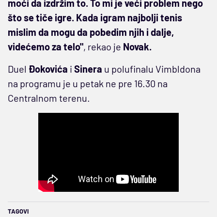
moći da izdržim to. To mi je veći problem nego
što se tiče igre. Kada igram najbolji tenis
mislim da mogu da pobedim njih i dalje,
videćemo za telo"
, rekao je
Novak.
Duel
Đokovića
i
Sinera
u polufinalu Vimbldona
na programu je u petak ne pre 16.30 na
Centralnom terenu.
TAGOVI