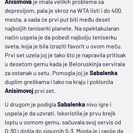
Anisimova
je imala velikih problema sa
depresijom, pala je skroz na WTA listi i do 400.
mesta, a sada će prvi put biti među deset
najboljih teniserki planete. Na spektakularan
način uspela je da pobedi najbolju teniserku
sveta, koja je bila izraziti favorit u ovom meču.
Prvi set uzela joj je tako što je napravila pritisak
u desetom gemu kada je Beloruskinja servirala
za ostanak u setu. Pomogla joj je
Sabalenka
duplim greškama i tako na kraju i poklonila
Anisimovoj
prvi set.
U drugom je podigla
Sabalenka
nivo igre i
uspela je da uzvrati. Iskoristila je prvu brejk
loptu u osmom gemu, sačuvala svoj servis od
0:30 i došla do sigurnih 5:3. Mogla je i ranije da