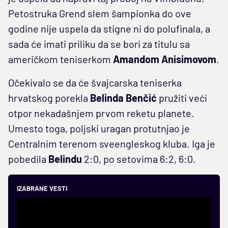
Petostruka Grend slem šampionka do ove
godine nije uspela da stigne ni do polufinala, a
sada će imati priliku da se bori za titulu sa
američkom teniserkom
Amandom Anisimovom
.
Očekivalo se da će švajcarska teniserka
hrvatskog porekla
Belinda Benčić
pružiti veći
otpor nekadašnjem prvom reketu planete.
Umesto toga, poljski uragan protutnjao je
Centralnim terenom sveengleskog kluba. Iga je
pobedila
Belindu
2:0, po setovima 6:2, 6:0.
IZABRANE VESTI