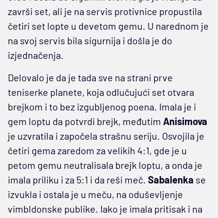
završi set, ali je na servis protivnice propustila
četiri set lopte u devetom gemu. U narednom je
na svoj servis bila sigurnija i došla je do
izjednačenja.
Delovalo je da je tada sve na strani prve
teniserke planete, koja odlučujući set otvara
brejkom i to bez izgubljenog poena. Imala je i
gem loptu da potvrdi brejk, međutim
Anisimova
je uzvratila i započela strašnu seriju. Osvojila je
četiri gema zaredom za velikih 4:1, gde je u
petom gemu neutralisala brejk loptu, a onda je
imala priliku i za 5:1 i da reši meč.
Sabalenka
se
izvukla i ostala je u meču, na oduševljenje
vimbldonske publike. Iako je imala pritisak i na