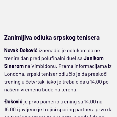
Zanimljiva odluka srpskog tenisera
Novak Đoković
iznenadio je odlukom da ne
trenira dan pred polufinalni duel sa
Janikom
Sinerom
na Vimbldonu. Prema informacijama iz
Londona, srpski teniser odlučio je da preskoči
trening u četvrtak, iako je trebalo da u 14.00 po
našem vremenu bude na terenu.
Đoković
je prvo pomerio trening sa 14.00 na
16.00 i javljeno je trojici sparing partnera prvo da
se trening pomera za dva sata, a onda i da ne