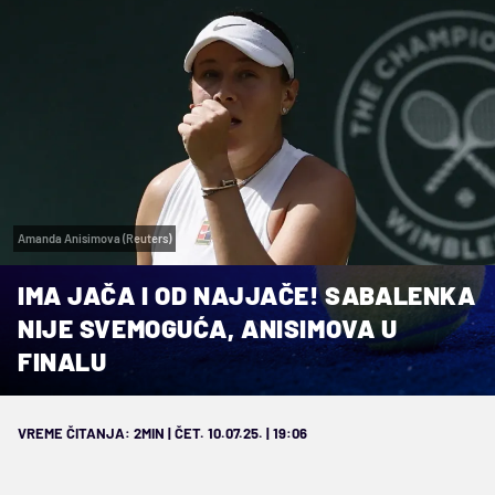
Amanda Anisimova (Reuters)
IMA JAČA I OD NAJJAČE! SABALENKA
NIJE SVEMOGUĆA, ANISIMOVA U
FINALU
VREME ČITANJA: 2MIN | ČET. 10.07.25. | 19:06