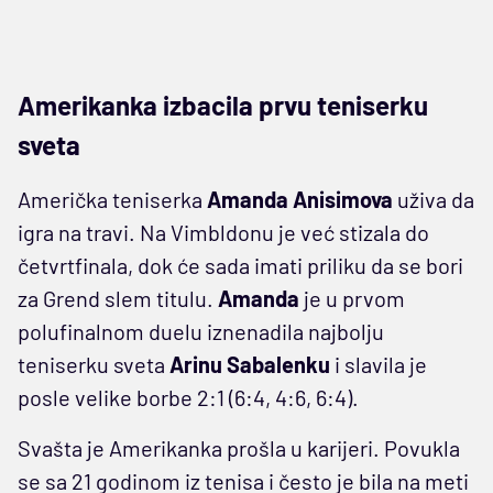
Amerikanka izbacila prvu teniserku
sveta
Američka teniserka
Amanda Anisimova
uživa da
igra na travi. Na Vimbldonu je već stizala do
četvrtfinala, dok će sada imati priliku da se bori
za Grend slem titulu.
Amanda
je u prvom
polufinalnom duelu iznenadila najbolju
teniserku sveta
Arinu Sabalenku
i slavila je
posle velike borbe 2:1 (6:4, 4:6, 6:4).
Svašta je Amerikanka prošla u karijeri. Povukla
se sa 21 godinom iz tenisa i često je bila na meti