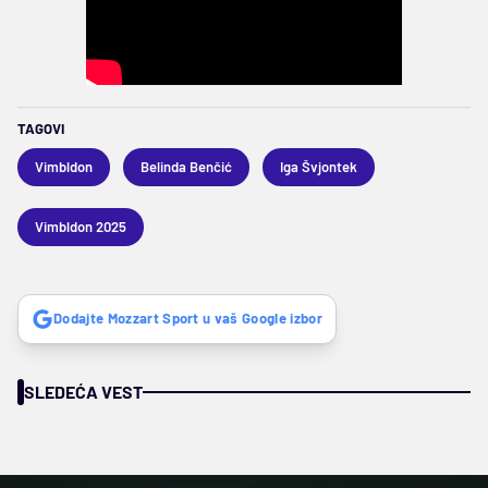
TAGOVI
Vimbldon
Belinda Benčić
Iga Švjontek
Vimbldon 2025
Dodajte Mozzart Sport u vaš Google izbor
SLEDEĆA VEST