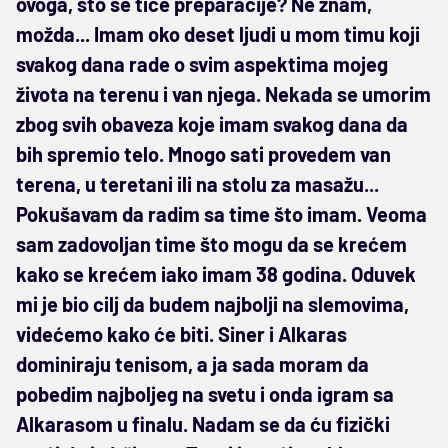
ovoga, što se tiče preparacije? Ne znam,
možda... Imam oko deset ljudi u mom timu koji
svakog dana rade o svim aspektima mojeg
života na terenu i van njega. Nekada se umorim
zbog svih obaveza koje imam svakog dana da
bih spremio telo. Mnogo sati provedem van
terena, u teretani ili na stolu za masažu...
Pokušavam da radim sa time što imam. Veoma
sam zadovoljan time što mogu da se krećem
kako se krećem iako imam 38 godina. Oduvek
mi je bio cilj da budem najbolji na slemovima,
videćemo kako će biti. Siner i Alkaras
dominiraju tenisom, a ja sada moram da
pobedim najboljeg na svetu i onda igram sa
Alkarasom u finalu. Nadam se da ću fizički