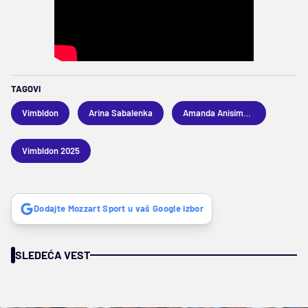
TAGOVI
Vimbldon
Arina Sabalenka
Amanda Anisimova
Vimbldon 2025
Dodajte Mozzart Sport u vaš Google izbor
SLEDEĆA VEST