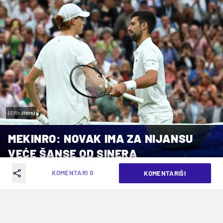
(©Reuters)
MEKINRO: NOVAK IMA ZA NIJANSU
VEĆE ŠANSE OD SINERA
KOMENTARI 0
KOMENTARIŠI
VREME ČITANJA: 2MIN | ČET. 10.07.25. | 19:06