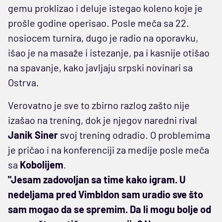
gemu proklizao i deluje istegao koleno koje je
prošle godine operisao. Posle meča sa 22.
nosiocem turnira, dugo je radio na oporavku,
išao je na masaže i istezanje, pa i kasnije otišao
na spavanje, kako javljaju srpski novinari sa
Ostrva.
Verovatno je sve to zbirno razlog zašto nije
izašao na trening, dok je njegov naredni rival
Janik Siner
svoj trening odradio. O problemima
je pričao i na konferenciji za medije posle meča
sa
Kobolijem
.
"Jesam zadovoljan sa time kako igram. U
nedeljama pred Vimbldon sam uradio sve što
sam mogao da se spremim. Da li mogu bolje od