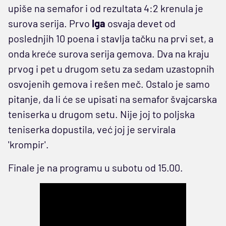
upiše na semafor i od rezultata 4:2 krenula je
surova serija. Prvo
Iga
osvaja devet od
poslednjih 10 poena i stavlja tačku na prvi set, a
onda kreće surova serija gemova. Dva na kraju
prvog i pet u drugom setu za sedam uzastopnih
osvojenih gemova i rešen meč. Ostalo je samo
pitanje, da li će se upisati na semafor švajcarska
teniserka u drugom setu. Nije joj to poljska
teniserka dopustila, već joj je servirala
'krompir'.
Finale je na programu u subotu od 15.00.