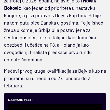
za trofej u 2025. godini, najavio je to i
Novak
Đoković
, kao jedan od prioriteta u nastavku
karijere, a prvi protivnik Dejvis kup tima Srbije
na tom putu biće Danska u gostima. To je ishod
žreba u kome je Srbija bila postavljena za
šestog nosioca, jer su Italijani kao domaćini
obezbedili učešće na F8, a Holandija kao
ovogodišnji finalista preskače prvu rundu
umesto šampiona.
Mečevi prvog kruga kvalifikacija za Dejvis kup na
programu su u nedelji od 27. januara do 2.
februara.
IZABRANE VESTI