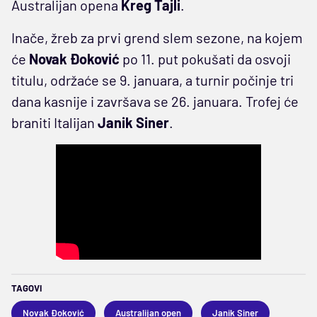
Australijan opena
Kreg Tajli
.
Inače, žreb za prvi grend slem sezone, na kojem
će
Novak Đoković
po 11. put pokušati da osvoji
titulu, održaće se 9. januara, a turnir počinje tri
dana kasnije i završava se 26. januara. Trofej će
braniti Italijan
Janik Siner
.
TAGOVI
Novak Đoković
Australijan open
Janik Siner