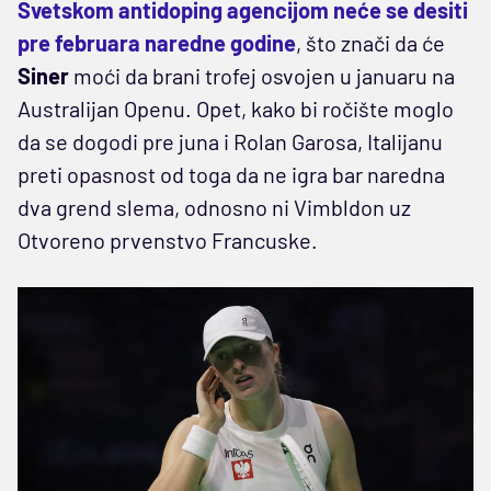
Svetskom antidoping agencijom neće se desiti
pre februara naredne godine
, što znači da će
Siner
moći da brani trofej osvojen u januaru na
Australijan Openu. Opet, kako bi ročište moglo
da se dogodi pre juna i Rolan Garosa, Italijanu
preti opasnost od toga da ne igra bar naredna
dva grend slema, odnosno ni Vimbldon uz
Otvoreno prvenstvo Francuske.