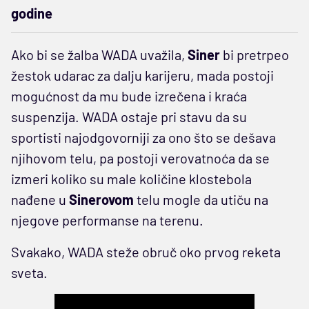
godine
Ako bi se žalba WADA uvažila,
Siner
bi pretrpeo
žestok udarac za dalju karijeru, mada postoji
mogućnost da mu bude izrečena i kraća
suspenzija. WADA ostaje pri stavu da su
sportisti najodgovorniji za ono što se dešava
njihovom telu, pa postoji verovatnoća da se
izmeri koliko su male količine klostebola
nađene u
Sinerovom
telu mogle da utiču na
njegove performanse na terenu.
Svakako, WADA steže obruč oko prvog reketa
sveta.