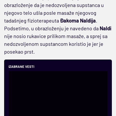
obrazloženje da je nedozvoljena supstanca u
njegovo telo ušla posle masaže njegovog
tadašnjeg fizioterapeuta
Đakoma Naldija
.
Podsetimo, u obrazloženju je navedeno da
Naldi
nije
nosio rukavice prilikom masaže, a sprej sa
nedozvoljenom supstancom koristio je jer je
posekao prst.
IZABRANE VESTI