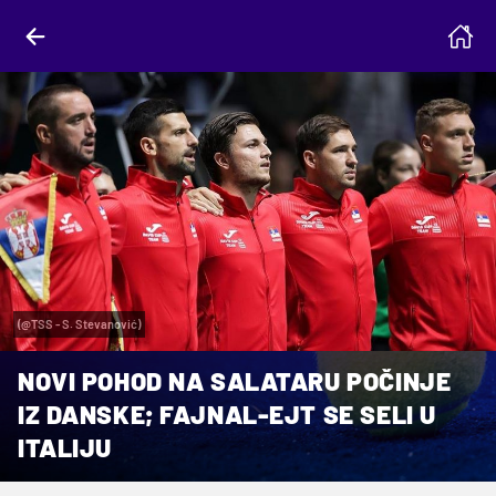
(@TSS - S. Stevanović)
NOVI POHOD NA SALATARU POČINJE
IZ DANSKE; FAJNAL-EJT SE SELI U
ITALIJU