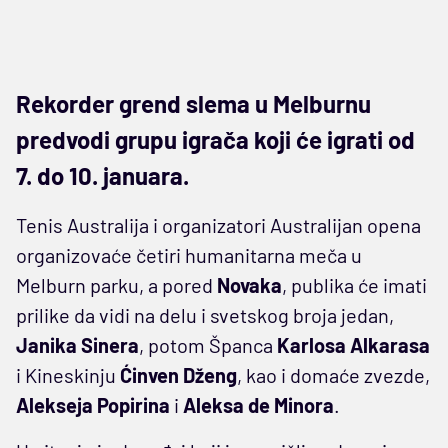
Rekorder grend slema u Melburnu
predvodi grupu igrača koji će igrati od
7. do 10. januara.
Tenis Australija i organizatori Australijan opena
organizovaće četiri humanitarna meča u
Melburn parku, a pored
Novaka
, publika će imati
prilike da vidi na delu i svetskog broja jedan,
Janika Sinera
, potom Španca
Karlosa Alkarasa
i Kineskinju
Ćinven Dženg
, kao i domaće zvezde,
Alekseja Popirina
i
Aleksa de Minora
.