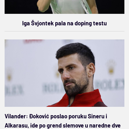
Iga Švjontek pala na doping testu
Vilander: Đoković poslao poruku Sineru i
Alkarasu, ide po grend slemove u naredne dve