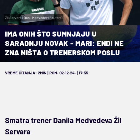
Žil Servara i Danil Medvedev (Reuters)
IMA ONIH ŠTO SUMNJAJU U
SARADNJU NOVAK - MARI: ENDI NE
ZNA NIŠTA O TRENERSKOM POSLU
VREME ČITANJA: 2MIN | PON. 02.12.24. | 17:55
Smatra trener Danila Medvedeva Žil
Servara