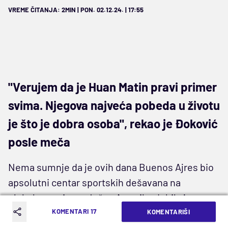
VREME ČITANJA: 2MIN | PON. 02.12.24. | 17:55
"Verujem da je Huan Matin pravi primer
svima. Njegova najveća pobeda u životu
je što je dobra osoba", rekao je Đoković
posle meča
Nema sumnje da je ovih dana Buenos Ajres bio
apsolutni centar sportskih dešavana na
globalnom nivou. Južna Amerika dobila je
novog osvajača trofeja Libertadoresa jer je
KOMENTARI 17
KOMENTARIŠI
Botafogo u brazilskom finalu nadigrao Atletiko