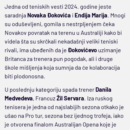
Jedna od teniskih vesti 2024. godine jeste
saradnja
Novaka Đokovića
i
Endija Marija
. Mnogi
su oduševljeni, gomila s nestrpljenjem čeka
Novakov povratak na terenu u Australiji kako bi
videla šta su skrčkali nekadašnji veliki teniski
rivali, ima ubeđenih da je
Đokovićevo
uzimanje
Britanca za trenera pun pogodak, ali i druge
škole mišljenja koja sumnja da će kolaboracija
biti plodonosna.
U poslednju kategoriju spada trener
Danila
Medvedeva
, Francuz
Žil Servara
. Iza ruskog
tenisera je jedna od najslabijih sezona otkako je
ušao na Pro tur, sezona bez ijednog trofeja, iako
je otvorena finalom Australijan Opena koje je