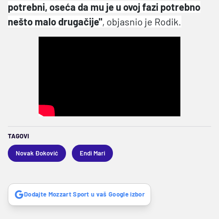
potrebni, oseća da mu je u ovoj fazi potrebno
nešto malo drugačije"
, objasnio je Rodik.
TAGOVI
Novak Đoković
Endi Mari
Dodajte Mozzart Sport u vaš Google izbor