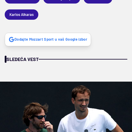
Karlos Alkaras
Dodajte Mozzart Sport u vaš Google izbor
SLEDEĆA VEST