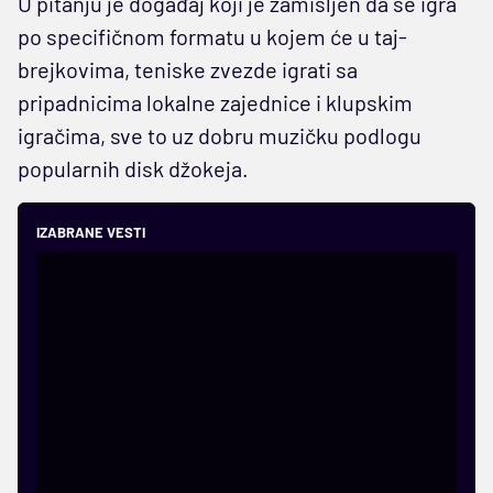
U pitanju je događaj koji je zamišljen da se igra
po specifičnom formatu u kojem će u taj-
brejkovima, teniske zvezde igrati sa
pripadnicima lokalne zajednice i klupskim
igračima, sve to uz dobru muzičku podlogu
popularnih disk džokeja.
IZABRANE VESTI