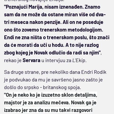
"Poznajući Marija, nisam iznenađen. Znamo
sam da ne može da ostane miran više od dva-
tri meseca nakon penzije. Ali on ne poseduje
ono što zovemo trenerskom metodologijom.
Endi ne zna ništa o trenerskom poslu, što znači
da će morati da uči u hodu. A to nije razlog
zbog kojeg je Novak odlučio da radi sa njim"
,
rekao je
Servara
u intervjuu za
L'Ekip
.
Sa druge strane, pre nekoliko dana Endri Rodik
je podvukao da mu je savršeno jasno zašto je
došlo do srpsko - britanskog spoja.
"On je neko ko je izuzetno sklon detaljima,
majstor je za analizu mečeva. Novak ga je
izabrao jer zna da su mu takvi razgovori