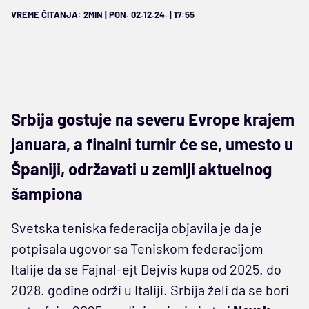
VREME ČITANJA: 2MIN | PON. 02.12.24. | 17:55
Srbija gostuje na severu Evrope krajem
januara, a finalni turnir će se, umesto u
Španiji, održavati u zemlji aktuelnog
šampiona
Svetska teniska federacija objavila je da je
potpisala ugovor sa Teniskom federacijom
Italije da se Fajnal-ejt Dejvis kupa od 2025. do
2028. godine održi u Italiji. Srbija želi da se bori