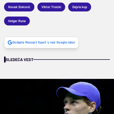
Novak Đoković
Viktor Troicki
Dejvis kup
Holger Rune
Dodajte Mozzart Sport u vaš Google izbor
SLEDEĆA VEST