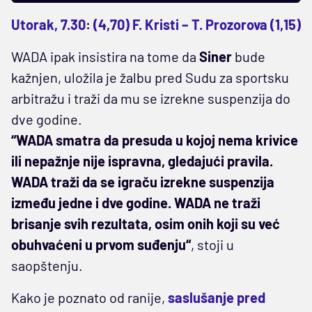
Utorak, 7.30: (4,70) F. Kristi – T. Prozorova (1,15)
WADA ipak insistira na tome da
Siner
bude
kažnjen, uložila je žalbu pred Sudu za sportsku
arbitražu i traži da mu se izrekne suspenzija do
dve godine.
“WADA smatra da presuda u kojoj nema krivice
ili nepažnje nije ispravna, gledajući pravila.
WADA traži da se igraču izrekne suspenzija
između jedne i dve godine. WADA ne traži
brisanje svih rezultata, osim onih koji su već
obuhvaćeni u prvom suđenju“
, stoji u
saopštenju.
Kako je poznato od ranije,
saslušanje pred