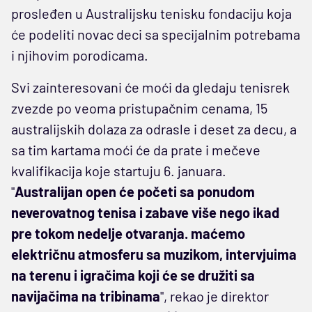
prosleđen u Australijsku tenisku fondaciju koja
će podeliti novac deci sa specijalnim potrebama
i njihovim porodicama.
Svi zainteresovani će moći da gledaju tenisrek
zvezde po veoma pristupačnim cenama, 15
australijskih dolaza za odrasle i deset za decu, a
sa tim kartama moći će da prate i mečeve
kvalifikacija koje startuju 6. januara.
"
Australijan open će početi sa ponudom
neverovatnog tenisa i zabave više nego ikad
pre tokom nedelje otvaranja. maćemo
električnu atmosferu sa muzikom, intervjuima
na terenu i igračima koji će se družiti sa
navijačima na tribinama
", rekao je direktor