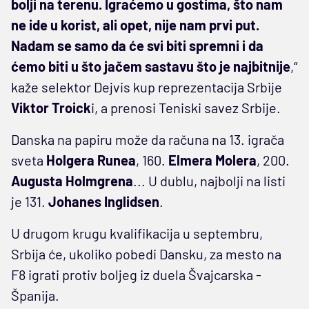
bolji na terenu. Igraćemo u gostima, što nam
ne ide u korist, ali opet, nije nam prvi put.
Nadam se samo da će svi biti spremni i da
ćemo biti u što jačem sastavu što je najbitnije
,“
kaže selektor Dejvis kup reprezentacija Srbije
Viktor Troick
i, a prenosi Teniski savez Srbije.
Danska na papiru može da računa na 13. igrača
sveta
Holgera Runea
, 160.
Elmera Molera
, 200.
Augusta Holmgrena
... U dublu, najbolji na listi
je 131.
Johanes Inglidsen
.
U drugom krugu kvalifikacija u septembru,
Srbija će, ukoliko pobedi Dansku, za mesto na
F8 igrati protiv boljeg iz duela Švajcarska -
Španija.