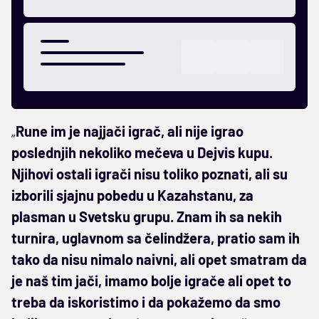
„
Rune im je najjači igrač, ali nije igrao
poslednjih nekoliko mečeva u Dejvis kupu.
Njihovi ostali igrači nisu toliko poznati, ali su
izborili sjajnu pobedu u Kazahstanu, za
plasman u Svetsku grupu. Znam ih sa nekih
turnira, uglavnom sa čelindžera, pratio sam ih
tako da nisu nimalo naivni, ali opet smatram da
je naš tim jači, imamo bolje igrače ali opet to
treba da iskoristimo i da pokažemo da smo