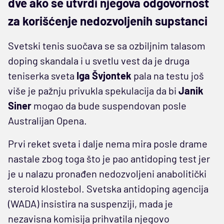
dve ako se utvrdi njegova odgovornost
za korišćenje nedozvoljenih supstanci
Svetski tenis suočava se sa ozbiljnim talasom
doping skandala i u svetlu vest da je druga
teniserka sveta
Iga Švjontek
pala na testu još
više je pažnju privukla spekulacija da bi
Janik
Siner
mogao da bude suspendovan posle
Australijan Opena.
Prvi reket sveta i dalje nema mira posle drame
nastale zbog toga što je pao antidoping test jer
je u nalazu pronađen nedozvoljeni anabolitički
steroid klostebol. Svetska antidoping agencija
(WADA) insistira na suspenziji, mada je
nezavisna komisija prihvatila njegovo