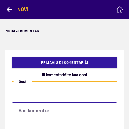
NOVI
POŠALJI KOMENTAR
PRIJAVI SE I KOMENTARIŠI
Ili komentarišite kao gost
Gost
Vaš komentar