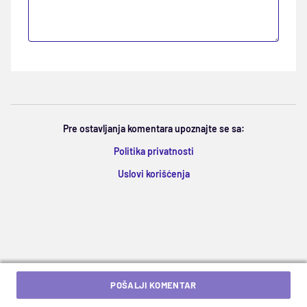
Pre ostavljanja komentara upoznajte se sa:
Politika privatnosti
Uslovi korišćenja
POŠALJI KOMENTAR