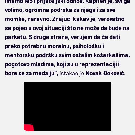
imamo lep i prijateljski odnos. Kapiten je, svi ga
volimo, ogromna podrška za njega i za sve
momke, naravno. Znajući kakav je, verovatno
se pojeo u ovoj situaciji što ne može da bude na
parketu. S druge strane, verujem da će dati
preko potrebnu moralnu, psihološku i
mentorsku podršku svim ostalim košarkašima,
pogotovo mladima, koji su u reprezentaciji i
bore se za medalju“,
istakao je
Novak Đoković.