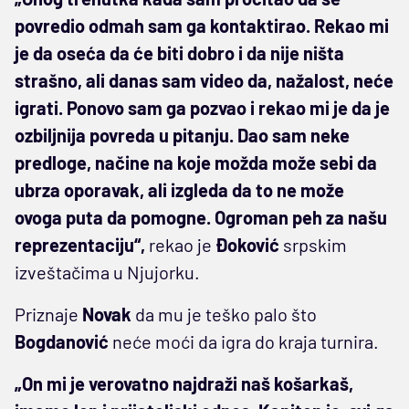
povredio odmah sam ga kontaktirao. Rekao mi
je da oseća da će biti dobro i da nije ništa
strašno, ali danas sam video da, nažalost, neće
igrati. Ponovo sam ga pozvao i rekao mi je da je
ozbiljnija povreda u pitanju. Dao sam neke
predloge, načine na koje možda može sebi da
ubrza oporavak, ali izgleda da to ne može
ovoga puta da pomogne. Ogroman peh za našu
reprezentaciju“,
rekao je
Đoković
srpskim
izveštačima u Njujorku.
Priznaje
Novak
da mu je teško palo što
Bogdanović
neće moći da igra do kraja turnira.
„On mi je verovatno najdraži naš košarkaš,