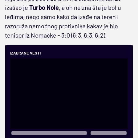
izašao je
Turbo Nole
, a on ne zna šta je bol u
leđima, nego samo kako da izađe na teren i
razoruža nemoćnog protivnika kakav je bio
teniser iz Nemačke - 3:0 (6:3, 6:3, 6:2).
IZABRANE VESTI