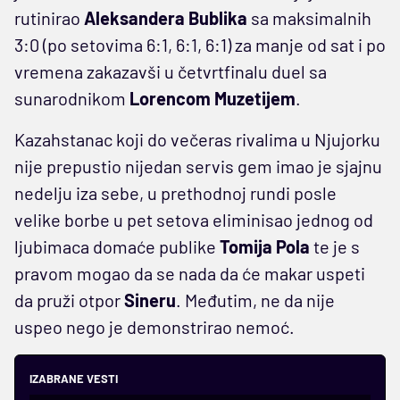
rutinirao
Aleksandera Bublika
sa maksimalnih
3:0 (po setovima 6:1, 6:1, 6:1) za manje od sat i po
vremena zakazavši u četvrtfinalu duel sa
sunarodnikom
Lorencom Muzetijem
.
Kazahstanac koji do večeras rivalima u Njujorku
nije prepustio nijedan servis gem imao je sjajnu
nedelju iza sebe, u prethodnoj rundi posle
velike borbe u pet setova eliminisao jednog od
ljubimaca domaće publike
Tomija Pola
te je s
pravom mogao da se nada da će makar uspeti
da pruži otpor
Sineru
. Međutim, ne da nije
uspeo nego je demonstrirao nemoć.
IZABRANE VESTI