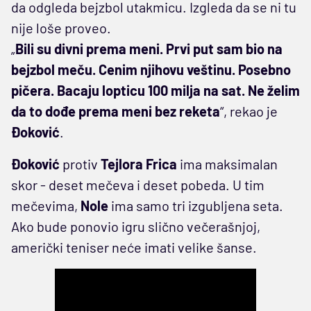
da odgleda bejzbol utakmicu. Izgleda da se ni tu
nije loše proveo.
„
Bili su divni prema meni. Prvi put sam bio na
bejzbol meču. Cenim njihovu veštinu. Posebno
pičera. Bacaju lopticu 100 milja na sat. Ne želim
da to dođe prema meni bez reketa
“, rekao je
Đoković
.
Đoković
protiv
Tejlora Frica
ima maksimalan
skor - deset mečeva i deset pobeda. U tim
mečevima,
Nole
ima samo tri izgubljena seta.
Ako bude ponovio igru slično večerašnjoj,
američki teniser neće imati velike šanse.