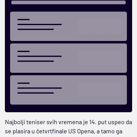
Najbolji teniser svih vremena je 14. put uspeo da
se plasira u četvrtfinale US Opena, a tamo ga