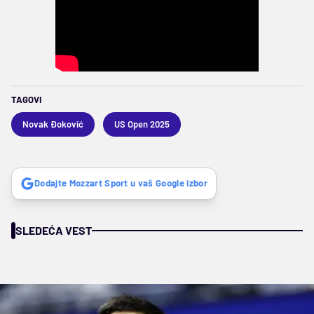
TAGOVI
Novak Đoković
US Open 2025
Dodajte Mozzart Sport u vaš Google izbor
SLEDEĆA VEST