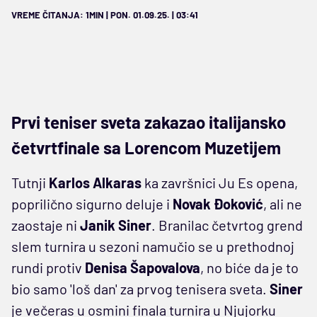
VREME ČITANJA: 1MIN | PON. 01.09.25. | 03:41
Prvi teniser sveta zakazao italijansko
četvrtfinale sa Lorencom Muzetijem
Tutnji
Karlos Alkaras
ka završnici Ju Es opena,
poprilično sigurno deluje i
Novak Đoković
, ali ne
zaostaje ni
Janik Siner
. Branilac četvrtog grend
slem turnira u sezoni namučio se u prethodnoj
rundi protiv
Denisa Šapovalova
, no biće da je to
bio samo 'loš dan' za prvog tenisera sveta.
Siner
je večeras u osmini finala turnira u Njujorku