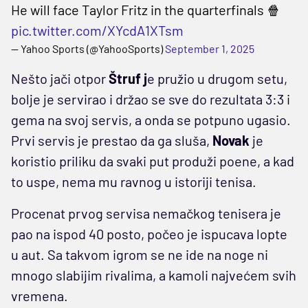
He will face Taylor Fritz in the quarterfinals 🍿
pic.twitter.com/XYcdA1XTsm
— Yahoo Sports (@YahooSports)
September 1, 2025
Nešto jači otpor
Štruf j
e pružio u drugom setu,
bolje je servirao i držao se sve do rezultata 3:3 i
gema na svoj servis, a onda se potpuno ugasio.
Prvi servis je prestao da ga sluša,
Novak
je
koristio priliku da svaki put produži poene, a kad
to uspe, nema mu ravnog u istoriji tenisa.
Procenat prvog servisa nemačkog tenisera je
pao na ispod 40 posto, počeo je ispucava lopte
u aut. Sa takvom igrom se ne ide na noge ni
mnogo slabijim rivalima, a kamoli najvećem svih
vremena.