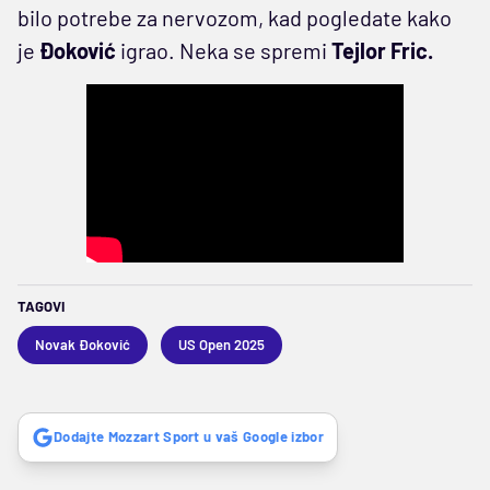
bilo potrebe za nervozom, kad pogledate kako
je
Đoković
igrao. Neka se spremi
Tejlor Fric.
TAGOVI
Novak Đoković
US Open 2025
Dodajte Mozzart Sport u vaš Google izbor