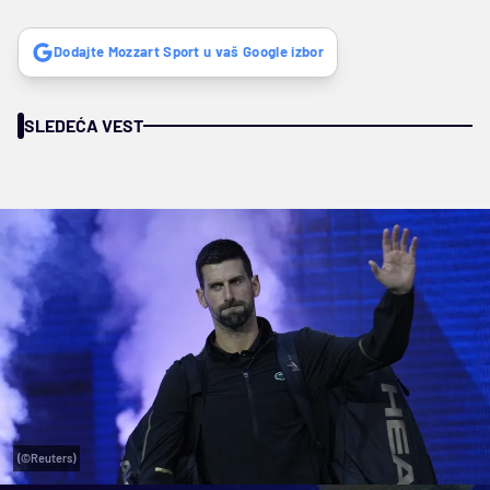
Dodajte Mozzart Sport u vaš Google izbor
SLEDEĆA VEST
(©Reuters)