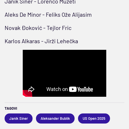
Janik Siner - Lorenco Muzeti
Aleks De Minor - Feliks Ože Alijasim
Novak Đoković - Tejlor Fric
Karlos Alkaras - Jirži Lehečka
TAGOVI
Janik Siner
Aleksander Bublik
US Open 2025