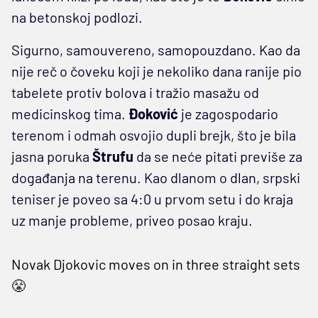
na betonskoj podlozi.
Sigurno, samouvereno, samopouzdano. Kao da
nije reč o čoveku koji je nekoliko dana ranije pio
tabelete protiv bolova i tražio masažu od
medicinskog tima.
Đoković
je zagospodario
terenom i odmah osvojio dupli brejk, što je bila
jasna poruka
Štrufu
da se neće pitati previše za
događanja na terenu. Kao dlanom o dlan, srpski
teniser je poveo sa 4:0 u prvom setu i do kraja
uz manje probleme, priveo posao kraju.
Novak Djokovic moves on in three straight sets
😤