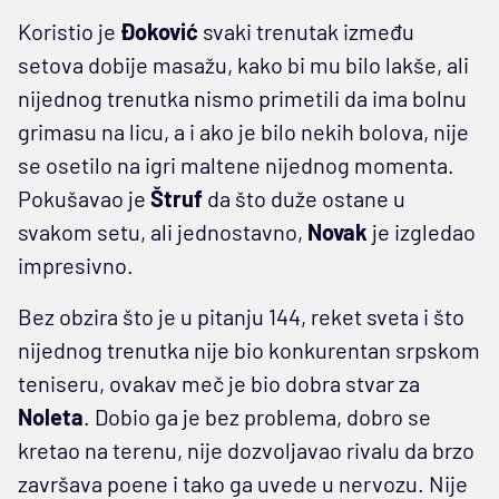
Koristio je
Đoković
svaki trenutak između
setova dobije masažu, kako bi mu bilo lakše, ali
nijednog trenutka nismo primetili da ima bolnu
grimasu na licu, a i ako je bilo nekih bolova, nije
se osetilo na igri maltene nijednog momenta.
Pokušavao je
Štruf
da što duže ostane u
svakom setu, ali jednostavno,
Novak
je izgledao
impresivno.
Bez obzira što je u pitanju 144, reket sveta i što
nijednog trenutka nije bio konkurentan srpskom
teniseru, ovakav meč je bio dobra stvar za
Noleta
. Dobio ga je bez problema, dobro se
kretao na terenu, nije dozvoljavao rivalu da brzo
završava poene i tako ga uvede u nervozu. Nije