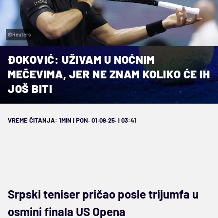
©Reuters
ĐOKOVIĆ: UŽIVAM U NOĆNIM
MEČEVIMA, JER NE ZNAM KOLIKO ĆE IH
JOŠ BITI
VREME ČITANJA: 1MIN | PON. 01.09.25. | 03:41
Srpski teniser pričao posle trijumfa u
osmini finala US Opena