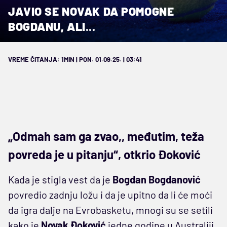
JAVIO SE NOVAK DA POMOGNE
BOGDANU, ALI...
VREME ČITANJA: 1MIN | PON. 01.09.25. | 03:41
„Odmah sam ga zvao,, međutim, teža
povreda je u pitanju“, otkrio Đoković
Kada je stigla vest da je
Bogdan Bogdanović
povredio zadnju ložu i da je upitno da li će moći
da igra dalje na Evrobasketu, mnogi su se setili
kako je
Novak Đoković
jedne godine u Australiji