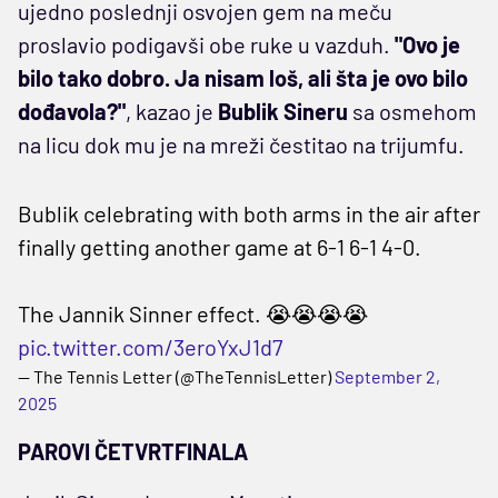
ujedno poslednji osvojen gem na meču
proslavio podigavši obe ruke u vazduh.
"Ovo je
bilo tako dobro. Ja nisam loš, ali šta je ovo bilo
dođavola?"
, kazao je
Bublik Sineru
sa osmehom
na licu dok mu je na mreži čestitao na trijumfu.
Bublik celebrating with both arms in the air after
finally getting another game at 6-1 6-1 4-0.
The Jannik Sinner effect. 😭😭😭😭
pic.twitter.com/3eroYxJ1d7
— The Tennis Letter (@TheTennisLetter)
September 2,
2025
PAROVI ČETVRTFINALA