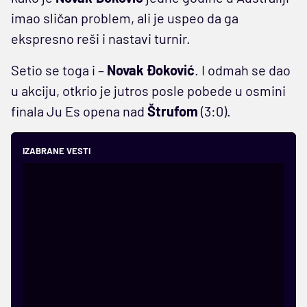
imao sličan problem, ali je uspeo da ga
ekspresno reši i nastavi turnir.
Setio se toga i –
Novak Đoković
. I odmah se dao
u akciju, otkrio je jutros posle pobede u osmini
finala Ju Es opena nad
Štrufom
(3:0).
IZABRANE VESTI