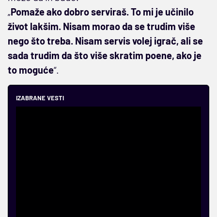
„
Pomaže ako dobro serviraš. To mi je učinilo
život lakšim. Nisam morao da se trudim više
nego što treba. Nisam servis volej igrač, ali se
sada trudim da što više skratim poene, ako je
to moguće
“.
IZABRANE VESTI