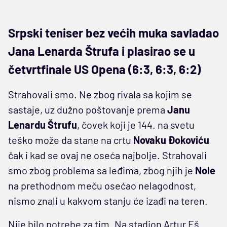
Srpski teniser bez većih muka savladao
Jana Lenarda Štrufa i plasirao se u
četvrtfinale US Opena (6:3, 6:3, 6:2)
Strahovali smo. Ne zbog rivala sa kojim se
sastaje, uz dužno poštovanje prema
Janu
Lenardu Štrufu
, čovek koji je 144. na svetu
teško može da stane na crtu
Novaku Đokoviću
čak i kad se ovaj ne oseća najbolje. Strahovali
smo zbog problema sa leđima, zbog njih je
Nole
na prethodnom meču osećao nelagodnost,
nismo znali u kakvom stanju će izađi na teren.
Nije bilo potrebe za tim. Na stadion Artur Eš