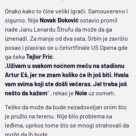
Onako kako to čine veliki igrači. Samouvereno i
sigurno. Nije
Novak Đoković
ostavio promil
nade Janu Lenardu Štrufu da može da ga
iznenadi. Za manje od dva sata, Srbin je završio
posao i plasirao se u četvrtfinale US Opena gde
ga čeka
Tejlor Fric
.
„
Uživam u svakom noćnom meču na stadionu
Artur Eš, jer ne znam koliko će ih još biti. Hvala
vam svima koji ste došli večeras. Jel treba još
nešto da kažem
“ , rekao je
Nole
uz osmeh.
Teško da može da bude nezadovoljan onim što
je pružio na terenu. Nije bilo problema sa
leđima, uprkos tome što se mnogi strahovali da
može da ih bude.