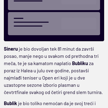
Sineru
je bio dovoljan tek 81 minut da završi
posao, manje nego u svakom od prethodna tri
meča, te je sa kamatom naplatio
Bubliku
za
poraz iz Halea u julu ove godine, postavši
najmlađi teniser u Open eri koji je u dve
uzastopne sezone izborio plasman u
čevtrtfinale svakog od četiri grend slem turnira.
Bublik
je bio toliko nemoćan da je svoj treći i