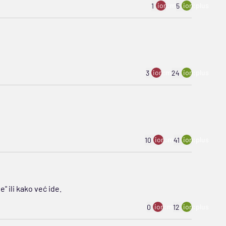
ion:minus
ion:plus
1
5
ion:minus
ion:plus
3
24
ion:minus
ion:plus
10
41
" ili kako već ide.
ion:minus
ion:plus
0
12