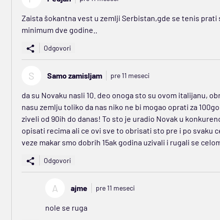
Zaista šokantna vest u zemlji Serbistan,gde se tenis prat
minimum dve godine..
Odgovori
S
Samo zamisljam
pre 11 meseci
da su Novaku nasli 10. deo onoga sto su ovom italijanu, obr
nasu zemlju toliko da nas niko ne bi mogao oprati za 100g
ziveli od 90ih do danas! To sto je uradio Novak u konkuren
opisati recima ali ce ovi sve to obrisati sto pre i po svaku c
veze makar smo dobrih 15ak godina uzivali i rugali se celom
Odgovori
A
ajme
pre 11 meseci
nole se ruga