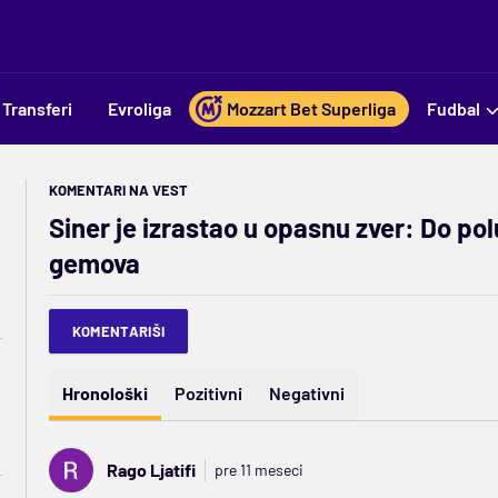
Transferi
Evroliga
Mozzart Bet Superliga
Fudbal
KOMENTARI NA VEST
Siner je izrastao u opasnu zver: Do po
gemova
KOMENTARIŠI
Hronološki
Pozitivni
Negativni
Rago Ljatifi
pre 11 meseci