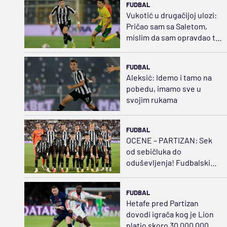
FUDBAL
Vukotić u drugačijoj ulozi:
Pričao sam sa Saletom,
mislim da sam opravdao tu
poziciju
FUDBAL
Aleksić: Idemo i tamo na
pobedu, imamo sve u
svojim rukama
FUDBAL
OCENE – PARTIZAN: Sek
od sebičluka do
oduševljenja! Fudbalski
švrća Kostić
FUDBAL
Hetafe pred Partizan
dovodi igrača kog je Lion
platio skoro 30.000.000