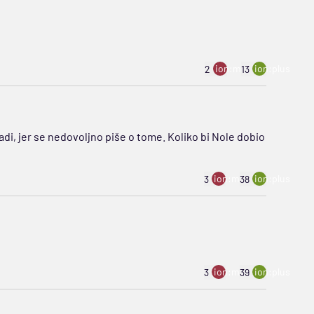
ion:minus
ion:plus
2
13
di, jer se nedovoljno piše o tome. Koliko bi Nole dobio
ion:minus
ion:plus
3
38
ion:minus
ion:plus
3
39