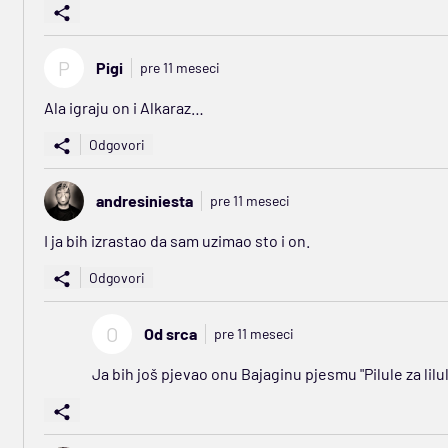
P
Pigi
pre 11 meseci
Ala igraju on i Alkaraz…
Odgovori
andresiniesta
pre 11 meseci
I ja bih izrastao da sam uzimao sto i on.
Odgovori
O
Od srca
pre 11 meseci
Ja bih još pjevao onu Bajaginu pjesmu "Pilule za lilule