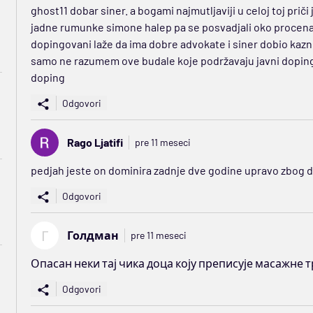
ghost11 dobar siner. a bogami najmutljaviji u celoj toj priči 
jadne rumunke simone halep pa se posvadjali oko procenat
dopingovani laže da ima dobre advokate i siner dobio kaznu
samo ne razumem ove budale koje podržavaju javni doping. 
doping
Odgovori
Rago Ljatifi
pre 11 meseci
pedjah jeste on dominira zadnje dve godine upravo zbog d
Odgovori
Г
Голдман
pre 11 meseci
Опасан неки тај чика доца коју преписује масажне т
Odgovori