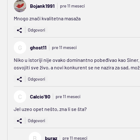
Bojank1991
pre 11 meseci
Mnogo znači kvalitetna masaža
Odgovori
G
ghost11
pre 11 meseci
Niko u istoriji nije ovako dominantno pobeđivao kao Siner. 
osvojiti sve živo, a novi konkurent se ne nazira za sad, m
Odgovori
C
Calcio'90
pre 11 meseci
Jel uzeo opet nešto, zna li se šta?
Odgovori
B
buraz
pre 11 meseci