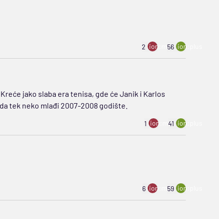
ion:minus
ion:plus
2
56
Kreće jako slaba era tenisa, gde će Janik i Karlos
ožda tek neko mlađi 2007-2008 godište.
ion:minus
ion:plus
1
41
ion:minus
ion:plus
6
59