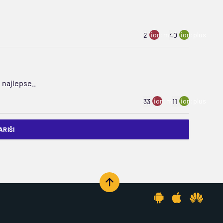
ion:minus
ion:plus
2
40
 najlepse..
ion:minus
ion:plus
33
11
RIŠI