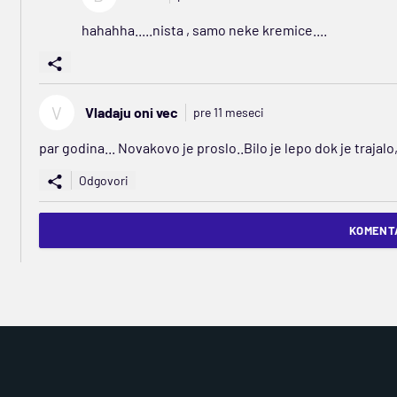
hahahha.....nista , samo neke kremice....
V
Vladaju oni vec
pre 11 meseci
par godina... Novakovo je proslo..Bilo je lepo dok je trajalo,
Odgovori
KOMENTA