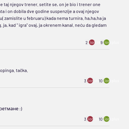
je taj njegov trener. setite se, on je bio i trener one
a i on dobila dve godine suspenzije a ovaj njegov
( zamislite u februaru) kada nema turnira. ha,ha,ha ja
ja, kad " igra" ovaj, ja okrenem kanal. neću da gledam
ion:minus
ion:plus
2
9
opinga. tačka.
ion:minus
ion:plus
3
10
ретмане :)
ion:minus
ion:plus
3
10