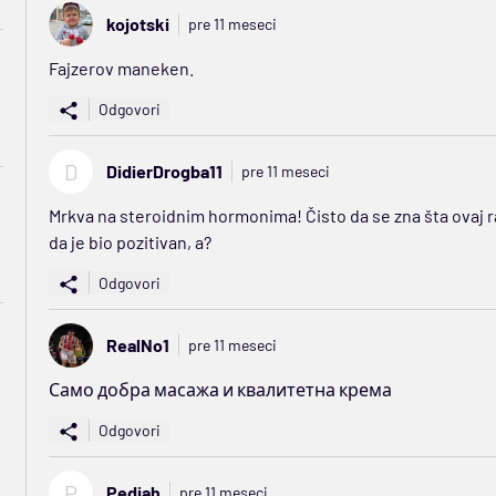
kojotski
pre 11 meseci
Fajzerov maneken.
Odgovori
D
DidierDrogba11
pre 11 meseci
Mrkva na steroidnim hormonima! Čisto da se zna šta ovaj ra
da je bio pozitivan, a?
Odgovori
RealNo1
pre 11 meseci
Само добра масажа и квалитетна крема
Odgovori
P
Pedjah
pre 11 meseci