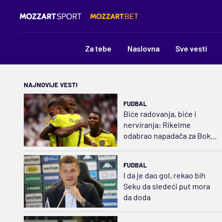
Za tebe
Naslovna
Sve vesti
NAJNOVIJE VESTI
FUDBAL
Biće radovanja, biće i
nerviranja: Rikelme
odabrao napadača za Boku
i razbuktao požar strasti
FUDBAL
I da je dao gol, rekao bih
Seku da sledeći put mora
da doda