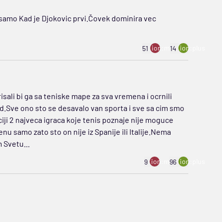
i samo Kad je Djokovic prvi.Čovek dominira vec
ion:minus
ion:plus
51
14
isali bi ga sa teniske mape za sva vremena i ocrnili
od.Sve ono sto se desavalo van sporta i sve sa cim smo
ciji 2 najveca igraca koje tenis poznaje nije moguce
enu samo zato sto on nije iz Spanije ili Italije.Nema
 Svetu...
ion:minus
ion:plus
9
96