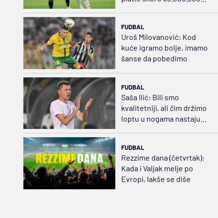
evra
FUDBAL
Uroš Milovanović: Kod
kuće igramo bolje, imamo
šanse da pobedimo
FUDBAL
Saša Ilić: Bili smo
kvalitetniji, ali čim držimo
loptu u nogama nastaju
problemi
FUDBAL
Rezzime dana (četvrtak):
Kada i Valjak melje po
Evropi, lakše se diše