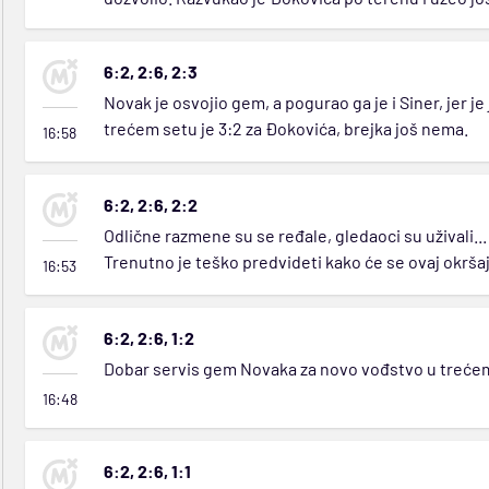
6:2, 2:6, 2:3
Novak je osvojio gem, a pogurao ga je i Siner, jer j
trećem setu je 3:2 za Đokovića, brejka još nema.
16:58
6:2, 2:6, 2:2
Odlične razmene su se ređale, gledaoci su uživali...
Trenutno je teško predvideti kako će se ovaj okršaj z
16:53
6:2, 2:6, 1:2
Dobar servis gem Novaka za novo vođstvo u trećem 
16:48
6:2, 2:6, 1:1