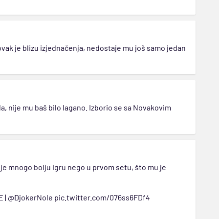
ovak je blizu izjednačenja, nedostaje mu još samo jedan
da, nije mu baš bilo lagano. Izborio se sa Novakovim
uje mnogo bolju igru nego u prvom setu, što mu je
E
|
@DjokerNole
pic.twitter.com/076ss6FDf4