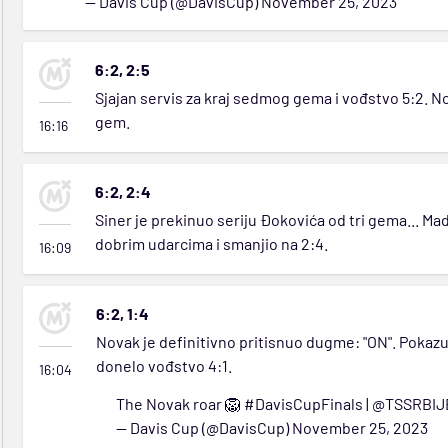
— Davis Cup (@DavisCup)
November 25, 2023
6:2, 2:5
Sjajan servis za kraj sedmog gema i vođstvo 5:2. N
gem.
16:16
6:2, 2:4
Siner je prekinuo seriju Đokovića od tri gema... Ma
dobrim udarcima i smanjio na 2:4.
16:09
6:2, 1:4
Novak je definitivno pritisnuo dugme: "ON". Pokaz
donelo vođstvo 4:1.
16:04
The Novak roar 🦁
#DavisCupFinals
|
@TSSRBIJ
— Davis Cup (@DavisCup)
November 25, 2023