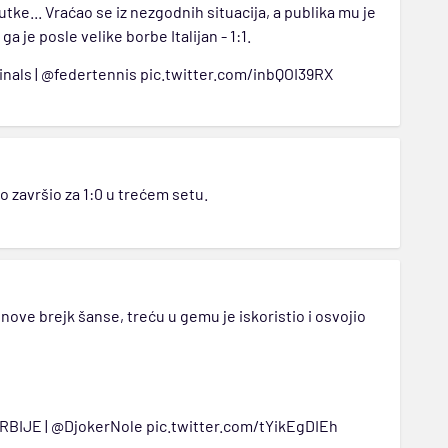
tke... Vraćao se iz nezgodnih situacija, a publika mu je
 je posle velike borbe Italijan - 1:1.
inals
|
@federtennis
pic.twitter.com/inbQOI39RX
 završio za 1:0 u trećem setu.
ove brejk šanse, treću u gemu je iskoristio i osvojio
RBIJE
|
@DjokerNole
pic.twitter.com/tYikEgDIEh