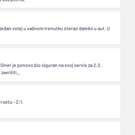
e jedan volej u važnom trenutku oterao daleko u aut. U
 Siner je ponovo bio siguran na svoj servis za 2:2.
avršiti...
setu - 2:1.