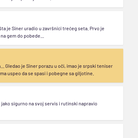
a je Siner uradio u završnici trećeg seta. Prvo je
o na gem do pobede...
. Gledao je Siner porazu u oči, imao je srpski teniser
isima uspeo da se spasi i pobegne sa giljotine.
ako sigurno na svoj servis i rutinski napravio