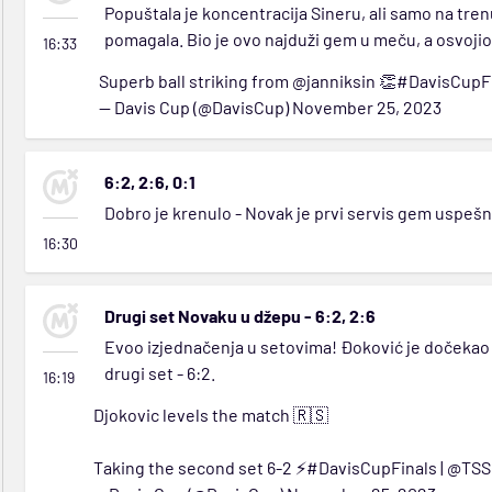
Popuštala je koncentracija Sineru, ali samo na trenu
pomagala. Bio je ovo najduži gem u meču, a osvojio ga
16:33
Superb ball striking from
@janniksin
👏
#DavisCupF
— Davis Cup (@DavisCup)
November 25, 2023
6:2, 2:6, 0:1
Dobro je krenulo - Novak je prvi servis gem uspešno
16:30
Drugi set Novaku u džepu - 6:2, 2:6
Evoo izjednačenja u setovima! Đoković je dočekao n
drugi set - 6:2.
16:19
Djokovic levels the match 🇷🇸
Taking the second set 6-2 ⚡️
#DavisCupFinals
|
@TSS