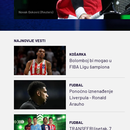
Novak Đoković (Reuters)
NAJNOVIJE VESTI
KOŠARKA
Bolomboj bi mogao u
FIBA Ligu šampiona
FUDBAL
Ponoćno iznenađenje
Liverpula - Ronald
Arauho
FUDBAL
TRANSFERI (petak, 7.