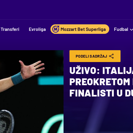
Transferi
Evroliga
Mozzart Bet Superliga
Fudbal
PODELI SADRŽAJ
UŽIVO: ITALIJ
PREOKRETOM 
FINALISTI U 