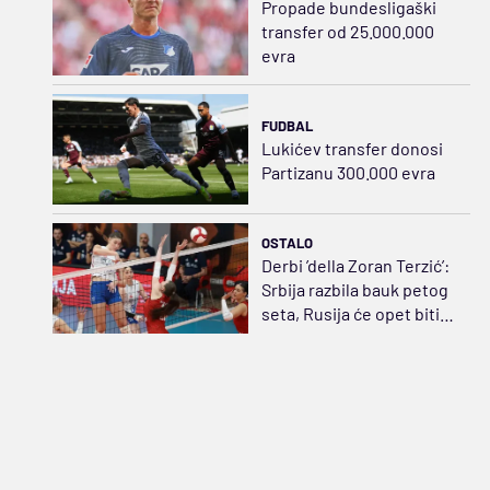
Propade bundesligaški
transfer od 25.000.000
evra
FUDBAL
Lukićev transfer donosi
Partizanu 300.000 evra
OSTALO
Derbi ’della Zoran Terzić’:
Srbija razbila bauk petog
seta, Rusija će opet biti
strah i trepet