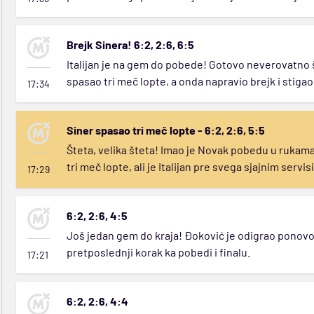
Brejk Sinera! 6:2, 2:6, 6:5
Italijan je na gem do pobede! Gotovo neverovatno št
spasao tri meč lopte, a onda napravio brejk i stiga
17:34
Siner spasao tri meč lopte - 6:2, 2:6, 5:5
Šteta, velika šteta! Imao je Novak pobedu u rukama..
tri meč lopte, ali je Italijan pre svega sjajnim serv
17:29
6:2, 2:6, 4:5
Još jedan gem do kraja! Đoković je odigrao ponovo j
pretposlednji korak ka pobedi i finalu.
17:21
6:2, 2:6, 4:4