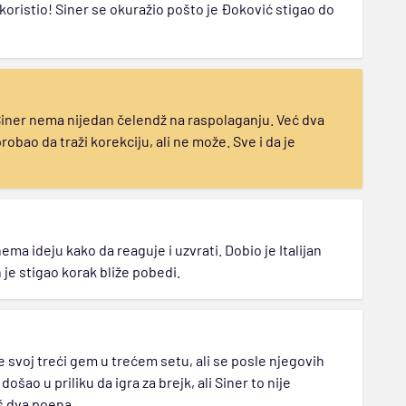
iskoristio! Siner se okuražio pošto je Đoković stigao do
Siner nema nijedan čelendž na raspolaganju. Već dva
bao da traži korekciju, ali ne može. Sve i da je
a ideju kako da reaguje i uzvrati. Dobio je Italijan
 je stigao korak bliže pobedi.
 svoj treći gem u trećem setu, ali se posle njegovih
šao u priliku da igra za brejk, ali Siner to nije
š dva poena.