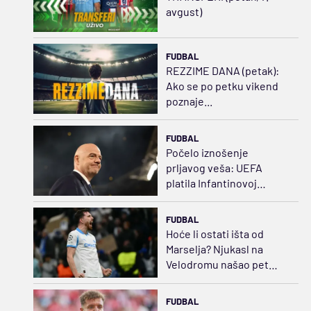
avgust)
FUDBAL
REZZIME DANA (petak):
Ako se po petku vikend
poznaje...
FUDBAL
Počelo iznošenje
prljavog veša: UEFA
platila Infantinovoj
ljubavnici za ćutanje
FUDBAL
Hoće li ostati išta od
Marselja? Njukasl na
Velodromu našao pet
puta jeftiniju zamenu za
Bruna
FUDBAL