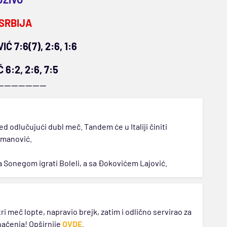
 SRBIJA
 7:6(7), 2:6, 1:6
 6:2, 2:6, 7:5
--------------
odlučujući dubl meč. Tandem će u Italiji činiti
cmanović.
a Sonegom igrati Boleli, a sa Đokovićem Lajović.
ri meč lopte, napravio brejk, zatim i odlično servirao za
dnačenja! Opširnije
OVDE
.