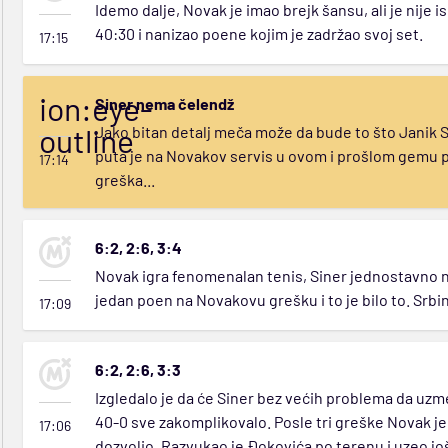
Idemo dalje, Novak je imao brejk šansu, ali je nije 
40:30 i nanizao poene kojim je zadržao svoj set.
17:15
ion:eye-
Siner nema čelendž
outline
Jako bitan detalj meča može da bude to što Janik 
puta je na Novakov servis u ovom i prošlom gemu pro
17:14
greška...
6:2, 2:6, 3:4
Novak igra fenomenalan tenis, Siner jednostavno nem
jedan poen na Novakovu grešku i to je bilo to. Srbin
17:09
6:2, 2:6, 3:3
Izgledalo je da će Siner bez većih problema da uzme
40-0 sve zakomplikovalo. Posle tri greške Novak je do
17:06
dozvolio. Razvukao je Đokovića po terenu i uzeo jo