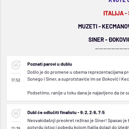
ITALIJA -
MUZETI - KECMANOVIĆ
SINER - ĐOKOVIĆ
----------------
Poznati parovi u dublu
Došlo je do promene u obema reprezentacijama pred 
Sonego i Siner, a suprotstaviće im se Đoković i Ke
17:52
Podsetimo, ranije u toku dana je najavljeno da će s
Dubl će odlučiti finalistu - 6:2, 2:6, 7:5
Nesvakidašnji preokret režirao je Siner! Spasao je t
potvrdu istog i pobedu kojom Italija dolazi do izje
17:39