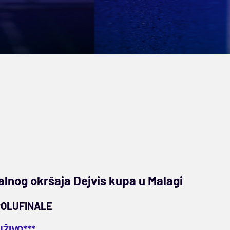
alnog okršaja Dejvis kupa u Malagi
POLUFINALE
UŽIVO***