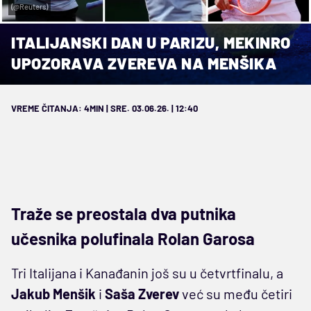
(@Reuters)
ITALIJANSKI DAN U PARIZU, MEKINRO
UPOZORAVA ZVEREVA NA MENŠIKA
VREME ČITANJA: 4MIN | SRE. 03.06.26. | 12:40
Traže se preostala dva putnika
učesnika polufinala Rolan Garosa
Tri Italijana i Kanađanin još su u četvrtfinalu, a
Jakub Menšik
i
Saša Zverev
već su među četiri