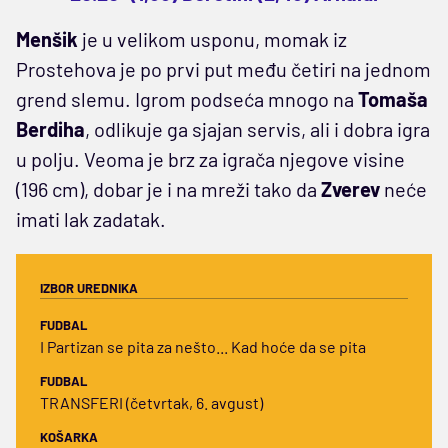
Menšik
je u velikom usponu, momak iz
Prostehova je po prvi put među četiri na jednom
grend slemu. Igrom podseća mnogo na
Tomaša
Berdiha
, odlikuje ga sjajan servis, ali i dobra igra
u polju. Veoma je brz za igrača njegove visine
(196 cm), dobar je i na mreži tako da
Zverev
neće
imati lak zadatak.
IZBOR UREDNIKA
FUDBAL
I Partizan se pita za nešto... Kad hoće da se pita
FUDBAL
TRANSFERI (četvrtak, 6. avgust)
KOŠARKA