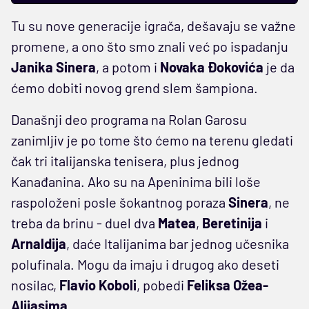
Tu su nove generacije igrača, dešavaju se važne
promene, a ono što smo znali već po ispadanju
Janika Sinera
, a potom i
Novaka Đokovića
je da
ćemo dobiti novog grend slem šampiona.
Današnji deo programa na Rolan Garosu
zanimljiv je po tome što ćemo na terenu gledati
čak tri italijanska tenisera, plus jednog
Kanađanina. Ako su na Apeninima bili loše
raspoloženi posle šokantnog poraza
Sinera
, ne
treba da brinu - duel dva
Matea
,
Beretinija
i
Arnaldija
, daće Italijanima bar jednog učesnika
polufinala. Mogu da imaju i drugog ako deseti
nosilac,
Flavio Koboli
, pobedi
Feliksa Ožea-
Alijasima
.