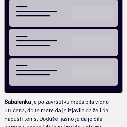
Sabalenka
je po završetku meča bila vidno
utučena, do te mere da je izjavila da želi da
napusti tenis. Doduše, jasno je da je bila
potpuno besna i da je to izrekla u afektu.