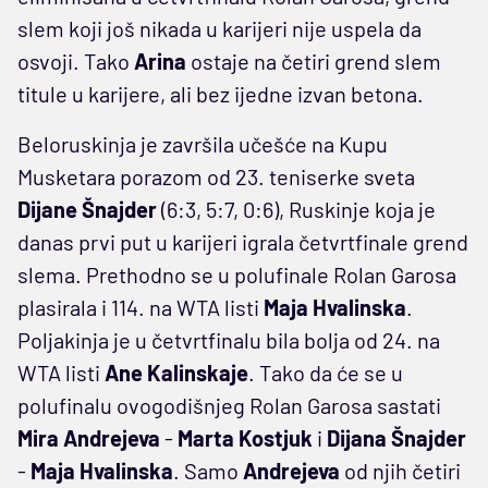
slem koji još nikada u karijeri nije uspela da
osvoji. Tako
Arina
ostaje na četiri grend slem
titule u karijere, ali bez ijedne izvan betona.
Beloruskinja je završila učešće na Kupu
Musketara porazom od 23. teniserke sveta
Dijane Šnajder
(6:3, 5:7, 0:6), Ruskinje koja je
danas prvi put u karijeri igrala četvrtfinale grend
slema. Prethodno se u polufinale Rolan Garosa
plasirala i 114. na WTA listi
Maja Hvalinska
.
Poljakinja je u četvrtfinalu bila bolja od 24. na
WTA listi
Ane Kalinskaje
. Tako da će se u
polufinalu ovogodišnjeg Rolan Garosa sastati
Mira Andrejeva
-
Marta Kostjuk
i
Dijana Šnajder
-
Maja Hvalinska
. Samo
Andrejeva
od njih četiri