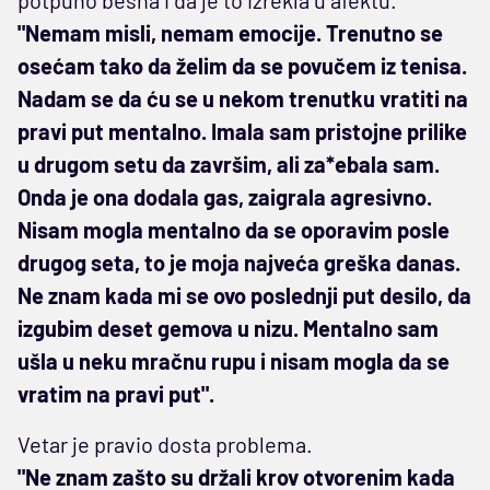
"Nemam misli, nemam emocije. Trenutno se
osećam tako da želim da se povučem iz tenisa.
Nadam se da ću se u nekom trenutku vratiti na
pravi put mentalno. Imala sam pristojne prilike
u drugom setu da završim, ali za*ebala sam.
Onda je ona dodala gas, zaigrala agresivno.
Nisam mogla mentalno da se oporavim posle
drugog seta, to je moja najveća greška danas.
Ne znam kada mi se ovo poslednji put desilo, da
izgubim deset gemova u nizu. Mentalno sam
ušla u neku mračnu rupu i nisam mogla da se
vratim na pravi put".
Vetar je pravio dosta problema.
"Ne znam zašto su držali krov otvorenim kada