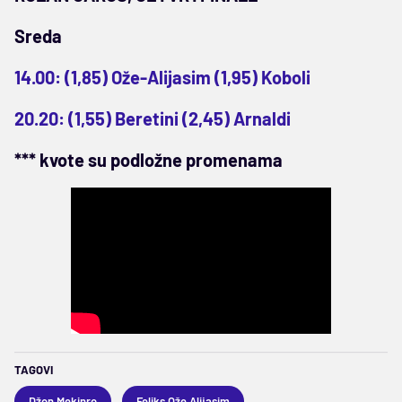
Sreda
14.00: (1,85) Ože-Alijasim (1,95) Koboli
20.20: (1,55) Beretini (2,45) Arnaldi
*** kvote su podložne promenama
TAGOVI
Džon Mekinro
Feliks Ože Alijasim