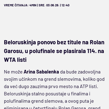
VREME ČITANJA: 4MIN | SRE. 03.06.26. | 12:40
Beloruskinja ponovo bez titule na Rolan
Garosu, u polufinale se plasirala 114. na
WTA listi
Ne može
Arina Sabalenka
da bude zadovoljna
svojim učinkom na grend slemovima, koliko god
da već dugo zauzima prvo mesto na ATP listi.
Beloruskinja stalno posustaje u finalima i
polufinalima grend slemova, a ovog puta je
eliminisana u četvrtfinalu Rolan Garosa, grend