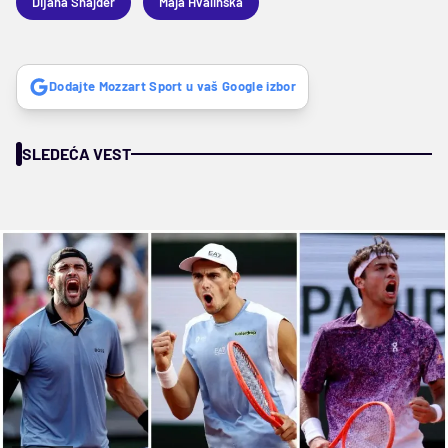
Dijana Šnajder
Maja Hvalinska
Dodajte Mozzart Sport u vaš Google izbor
SLEDEĆA VEST