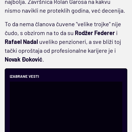
najbolja. Završnica Rolan Garosa na kakvu
nismo navikli ne proteklih godina, već decenija.
To da nema članova čuvene "velike trojke" nije
čudo, s obzirom na to da su
Rodžer Federer
i
Rafael Nadal
uveliko penzioneri, a sve bliži toj
tački oproštaja od profesionalne karijere je i
Novak Đoković
.
IZABRANE VESTI