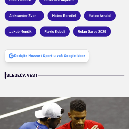
Aleksander Zverev
Mateo Beretini
Mateo Arnaldi
Jakub Menšik
Flavio Koboli
Rolan Garos 2026
Dodajte Mozzart Sport u vaš Google izbor
SLEDEĆA VEST