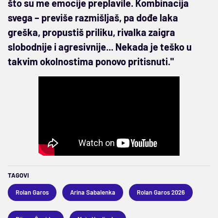
što su me emocije preplavile. Kombinacija
svega – previše razmišljaš, pa dođe laka
greška, propustiš priliku, rivalka zaigra
slobodnije i agresivnije... Nekada je teško u
takvim okolnostima ponovo pritisnuti."
TAGOVI
Rolan Garos
Arina Sabalenka
Rolan Garos 2026