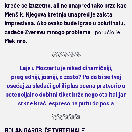
kreće se izuzetno, ali ne unapred tako brzo kao
Menšik. Njegova kretnja unapred je zaista
impresivna. Ako ovako bude igrao u polufinalu,
zadaće Zverevu mnogo problema
", poručio je
Mekinro
.
🚀🚀🚀🚀🚀
Lajv u Mozzartu je nikad dinamičniji,
pregledniji, jasniji, a zašto? Pa da bi se tvoj
osećaj za sledeći gol ili plus poena pretvorio u
potencijalno dobitni tiket brže nego što Italijan
srkne kraći espreso na putu do posla
🚀🚀🚀🚀🚀
ROLAN GAROS, ČETVRTFINALE