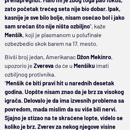
zato početak trećeg seta nije bio dobar. Ipak,
kasnije je sve bilo bolje, nisam osećao bol i jako
sam srećan što nije ništa ozbiljno
", kaže
Menšik
, koji je plasmanom u polufinale
ozbezbedio skok barem na 17. mesto.
Bivši broj jedan, Amerikanac
Džon Mekinro
,
upozorio je
Zvereva
da će u
Menšiku
imati
ozbiljnog protivnika.
"
Menšik će biti pravi hit u narednih desetak
godina. Uopšte nisam znao da je brz za visokog
igrača. Delovalo je da ima izvesnih problema sa
povredom, mada mislim da su više bili nervi.
Sjajno je stizao na te skraćene lopte, videlo se
koliko je brz. Zverev za nekog njegove visine