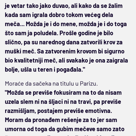
je vetar tako jako duvao, ali kako da se žalim
kada sam igrala dobro tokom većeg dela
meča... Možda je i do mene, možda je i do toga
što sam ja poludela. Prošle godine je bilo
slično, pa su narednog dana zatvorili krov za
muški meč. Sa zatvorenim krovom bi sigurno
bio kvalitetniji meč, ali svakako je ona zaigrala
bolje, ušla u teren i pogađala."
Moraće da sačeka na titulu u Parizu.
"Možda se previše fokusiram na to da nisam
uzela slem ni na šljaci ni na travi, pa previše
razmišljam, postajem previše emotivna.
Moram da pronađem rešenje za to jer sam
umorna od toga da gubim mečeve samo zato