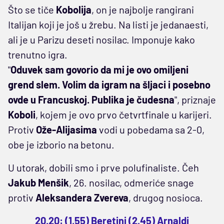
Što se tiče
Kobolija
, on je najbolje rangirani
Italijan koji je još u žrebu. Na listi je jedanaesti,
ali je u Parizu deseti nosilac. Imponuje kako
trenutno igra.
"
Oduvek sam govorio da mi je ovo omiljeni
grend slem. Volim da igram na šljaci i posebno
ovde u Francuskoj. Publika je čudesna
", priznaje
Koboli
, kojem je ovo prvo četvrtfinale u karijeri.
Protiv
Ože-Alijasima
vodi u pobedama sa 2-0,
obe je izborio na betonu.
U utorak, dobili smo i prve polufinaliste. Čeh
Jakub Menšik
, 26. nosilac, odmeriće snage
protiv
Aleksandera Zvereva
, drugog nosioca.
20.20: (1,55) Beretini (2,45) Arnaldi