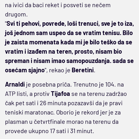
na ivici da baci reket i posveti se nečem
drugom.
"
Svi ti pehovi, povrede, loši trenuci, sve je to iza,
još jednom sam uspeo da se vratim tenisu. Bilo
je zaista momenata kada mi je bilo teško da se
vratim i izađem na teren, prosto, nisam bio
spreman i nisam imao samopouzdanja. sada se
osećam sjajno
", rekao je
Beretini
.
Arnaldi
je posebna priča. Trenutno je 104. na
ATP listi, a protiv
Tijafoa
se na terenu zadržao
čak pet sati i 26 minuta pozazavši da je pravi
teniski maratonac. Oborio je rekord jer je za
plasman u četvrtfinale morao na terenu da
provede ukupno 17 sati i 31 minut.