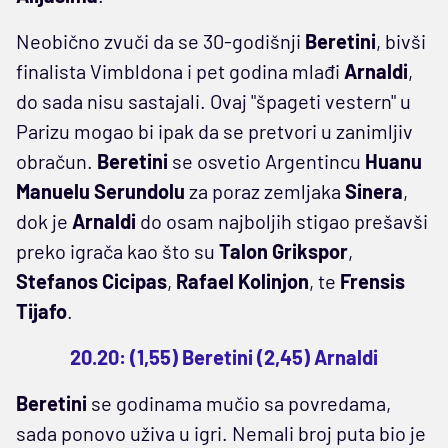
Neobično zvuči da se 30-godišnji
Beretini
, bivši
finalista Vimbldona i pet godina mlađi
Arnaldi
,
do sada nisu sastajali. Ovaj "špageti vestern" u
Parizu mogao bi ipak da se pretvori u zanimljiv
obračun.
Beretini
se osvetio Argentincu
Huanu
Manuelu Serundolu
za poraz zemljaka
Sinera
,
dok je
Arnaldi
do osam najboljih stigao prešavši
preko igrača kao što su
Talon Grikspor
,
Stefanos Cicipas
,
Rafael Kolinjon
, te
Frensis
Tijafo
.
20.20: (1,55) Beretini (2,45) Arnaldi
Beretini
se godinama mučio sa povredama,
sada ponovo uživa u igri. Nemali broj puta bio je