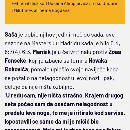
Pet novih lica kod Dušana Alimpijevića: Tu su Gudurić
i Milutinov, ali nema Bogdana
Saša
je dobio njihov jedini meč do sada, ove
sezone na Mastersu u Madridu kada je bilo 6:4,
6:7 (4), 6:3.
Menšik
je u četvrtfinalu protiv
Žoaa
Fonseke
, koji je izbacio sa turnira
Novaka
Đokovića
, pomalo uplašio svoje navijače kada
se požalio na nelagodnost u levoj nozi. Ipak,
deluje da nije ništa ozbiljno.
"
U redu sam, nije ništa strašno. Krajem drugog
seta počeo sam da osećam nelagodnost u
predelu leve noge, to me je iritiralo kod servisa.
Ispostavili se samo da mi je mišić bio
prenapregnut. Malo mi je zbog toga pao fokus,