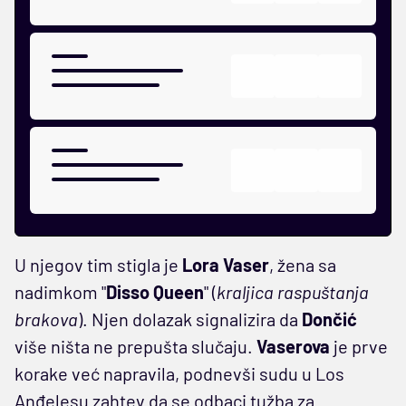
U njegov tim stigla je
Lora Vaser
, žena sa
nadimkom "
Disso Queen
" (
kraljica raspuštanja
brakova
). Njen dolazak signalizira da
Dončić
više ništa ne prepušta slučaju.
Vaserova
je prve
korake već napravila, podnevši sudu u Los
Anđelesu zahtev da se odbaci tužba za