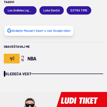
TAGOVI
Los Anđeles Lejkers
Luka Dončić
EXTRA TIME
Dodajte Mozzart Sport u vaš Google izbor
OBAVEŠTAVAJ ME
NBA
SLEDEĆA VEST