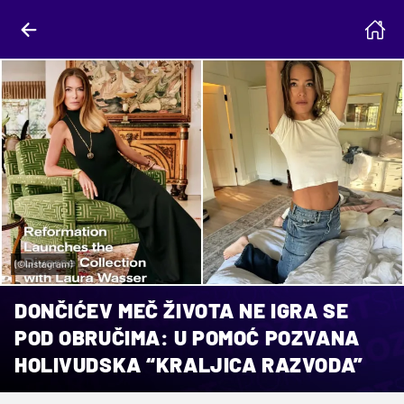
(©Instagram)
DONČIĆEV MEČ ŽIVOTA NE IGRA SE
POD OBRUČIMA: U POMOĆ POZVANA
HOLIVUDSKA “KRALJICA RAZVODA”