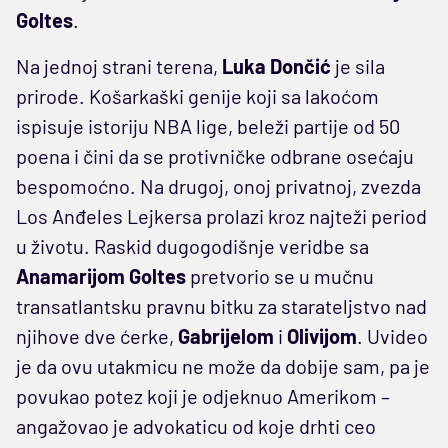
Goltes
.
Na jednoj strani terena,
Luka Dončić
je sila
prirode. Košarkaški genije koji sa lakoćom
ispisuje istoriju NBA lige, beleži partije od 50
poena i čini da se protivničke odbrane osećaju
bespomoćno. Na drugoj, onoj privatnoj, zvezda
Los Anđeles Lejkersa prolazi kroz najteži period
u životu. Raskid dugogodišnje veridbe sa
Anamarijom Goltes
pretvorio se u mučnu
transatlantsku pravnu bitku za starateljstvo nad
njihove dve ćerke,
Gabrijelom
i
Olivijom
. Uvideo
je da ovu utakmicu ne može da dobije sam, pa je
povukao potez koji je odjeknuo Amerikom –
angažovao je advokaticu od koje drhti ceo