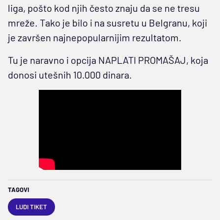
liga, pošto kod njih često znaju da se ne tresu
mreže. Tako je bilo i na susretu u Belgranu, koji
je završen najnepopularnijim rezultatom.
Tu je naravno i opcija NAPLATI PROMAŠAJ, koja
donosi utešnih 10.000 dinara.
TAGOVI
LUDI TIKET