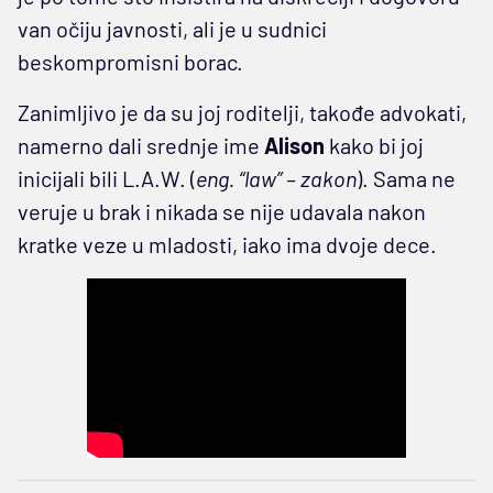
van očiju javnosti, ali je u sudnici
beskompromisni borac.
Zanimljivo je da su joj roditelji, takođe advokati,
namerno dali srednje ime
Alison
kako bi joj
inicijali bili L.A.W. (
eng. “law” – zakon
). Sama ne
veruje u brak i nikada se nije udavala nakon
kratke veze u mladosti, iako ima dvoje dece.