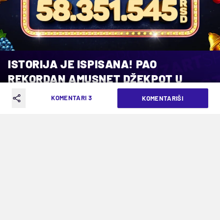
ISTORIJA JE ISPISANA! PAO
REKORDAN AMUSNET DŽEKPOT U
MOZZARTU
KOMENTARI 3
KOMENTARIŠI
VREME ČITANJA: 1MIN | NED. 22.03.26. | 08:12
Srećni dobitnik bogatiji za više od 58
MILIONA dinara!