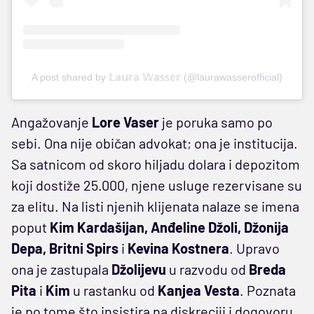
A post shared by 𝕃𝕒𝕦𝕣𝕒 𝕎𝕒𝕤𝕤𝕖𝕣 (@laurawasserofficial)
Angažovanje
Lore Vaser
je poruka samo po
sebi. Ona nije običan advokat; ona je institucija.
Sa satnicom od skoro hiljadu dolara i depozitom
koji dostiže 25.000, njene usluge rezervisane su
za elitu. Na listi njenih klijenata nalaze se imena
poput
Kim Kardašijan, Anđeline Džoli, Džonija
Depa, Britni Spirs
i
Kevina Kostnera
. Upravo
ona je zastupala
Džolijevu
u razvodu od
Breda
Pita
i
Kim
u rastanku od
Kanjea
Vesta
. Poznata
je po tome što insistira na diskreciji i dogovoru