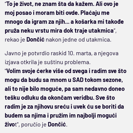
“
To je život, ne znam šta da kažem. Ali ovo je
moj posao i moram biti ovde. Plaćaju me
mnogo da igram za njih... a košarka mi takođe
pruža neku vrstu mira dok traje utakmica
”,
rekao je
Dončić
nakon jedne od utakmica.
Javno je potvrdio raskid 10. marta, a njegova
izjava otkrila je suštinu problema.
"
Volim svoje ćerke više od svega i radim sve što
mogu da budu sa mnom u SAD tokom sezone,
ali to nije bilo moguće, pa sam nedavno doneo
tešku odluku da okončam veridbu. Sve što
radim je za njihovu sreću i uvek ću se boriti da
budem sa njima i pružim im najbolji mogući
živo
t", poručio je
Dončić
.