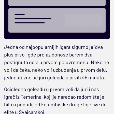
Jedna od najpopularnijih igara sigurno je 'dva
plus prvo', gde prolaz donose barem dva
postignuta gola u prvom poluvremenu. Neko ne
voli da čeka, neko voli uzbuđenja u prvom delu,
jednostavno se juri goleada u prvih 45 minuta.
Očigledno goleadu u prvom voli da juri i naš
igrač iz Temerina, koji je naređao redom šta je
bilo u ponudi, od kolumbisjke druge lige sve do
elite u Švajcarskoj.