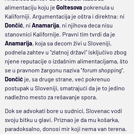
alimentaciju koju je
Goltesova
pokrenula u
Kaliforniji. Argumentacija je oštra i direktna: ni
Dončić
, ni
Anamarija
, ni njihova deca nisu
stanovnici Kalifornije. Pravni tim tvrdi da je
Anamarija
, koja sa decom živi u Sloveniji,
podnela zahtev u "zlatnoj državi" isključivo zbog
njene reputacije o izdašnim alimentacijama, što
se u pravnom žargonu naziva "
forum shopping
".
Dončić
je, sa druge strane, već pokrenuo
postupak u Sloveniji, smatrajući da je to jedino
nadležno mesto za rešavanje spora.
Dok se advokati bore u sudnici, Slovenac vodi
svoju bitku u glavi. Priznao je da mu košarka,
paradoksalno, donosi mir koji nema van terena.