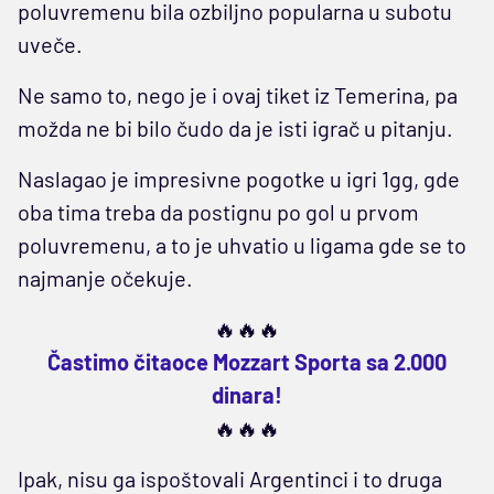
poluvremenu bila ozbiljno popularna u subotu
uveče.
Ne samo to, nego je i ovaj tiket iz Temerina, pa
možda ne bi bilo čudo da je isti igrač u pitanju.
Naslagao je impresivne pogotke u igri 1gg, gde
oba tima treba da postignu po gol u prvom
poluvremenu, a to je uhvatio u ligama gde se to
najmanje očekuje.
🔥🔥🔥
Častimo čitaoce Mozzart Sporta sa 2.000
dinara!
🔥🔥🔥
Ipak, nisu ga ispoštovali Argentinci i to druga