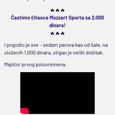
🔥🔥🔥
Častimo čitaoce Mozzart Sporta sa 2.000
dinara!
🔥🔥🔥
I pogodio je sve – sedam parova kao od šale, na
uloženih 1.000 dinara, stigao je veliki dobitak.
Majstor prvog poluvremena.