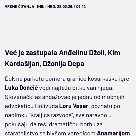
VREME ČITANJA: 1MIN | NED. 22.03.26. | 08:12
Već je zastupala Anđelinu Džoli, Kim
Kardašijan, Džonija Depa
Dok na parketu pomera granice košarkaške igre,
Luka Dončić
vodi najtežu bitku van njega.
Slovenački as angažovao je jednu od moćnijih
advokaticu Holivuda
Loru Vaser
, poznatu po
nadimku "Kraljica razvoda", sve naravno u
pokušaju da reši dramatičnu borbu za
starateljstvo sa bivšom verenicom
Anamarijom