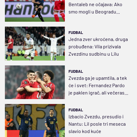
Bentaleb ne očajava: Ako
smo mogli u Beogradu...
FUDBAL
Jedna zver ukroćena, druga
probuđena: Vila prizivala
Zvezdinu sudbinu u Lilu
FUDBAL
Zvezda ga je upamtila, a tek
će i svet: Fernandez Pardo
je paklen igrač, ali večeras
nije bio dovoljan
FUDBAL
Izbacio Zvezdu, presudio i
Nantu: Lil posle tri meseca
slavio kod kuće