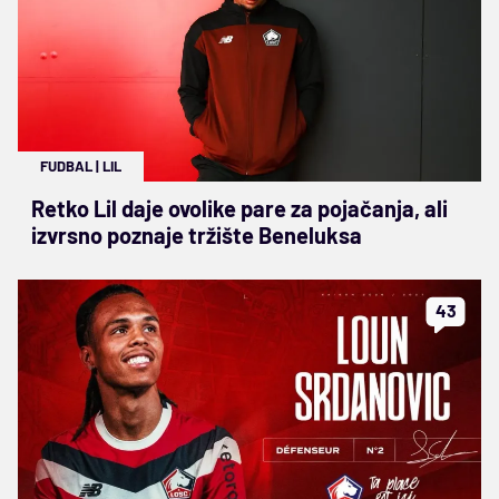
FUDBAL
|
LIL
Retko Lil daje ovolike pare za pojačanja, ali
izvrsno poznaje tržište Beneluksa
43