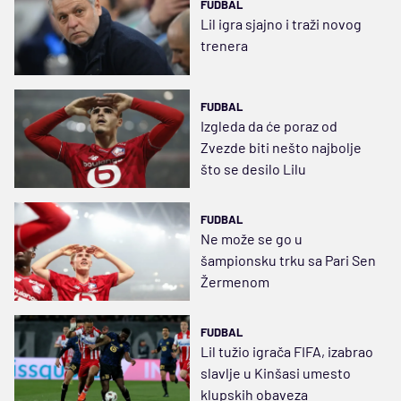
FUDBAL
Lil igra sjajno i traži novog
trenera
FUDBAL
Izgleda da će poraz od
Zvezde biti nešto najbolje
što se desilo Lilu
FUDBAL
Ne može se go u
šampionsku trku sa Pari Sen
Žermenom
FUDBAL
Lil tužio igrača FIFA, izabrao
slavlje u Kinšasi umesto
klupskih obaveza