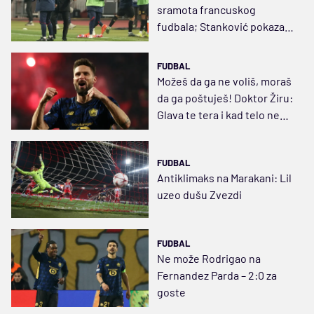
sramota francuskog
fudbala; Stanković pokazao
fer-plej
FUDBAL
Možeš da ga ne voliš, moraš
da ga poštuješ! Doktor Žiru:
Glava te tera i kad telo ne
sluša
FUDBAL
Antiklimaks na Marakani: Lil
uzeo dušu Zvezdi
FUDBAL
Ne može Rodrigao na
Fernandez Parda – 2:0 za
goste