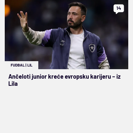
14
FUDBAL
|
LIL
Ančeloti junior kreće evropsku karijeru – iz
Lila