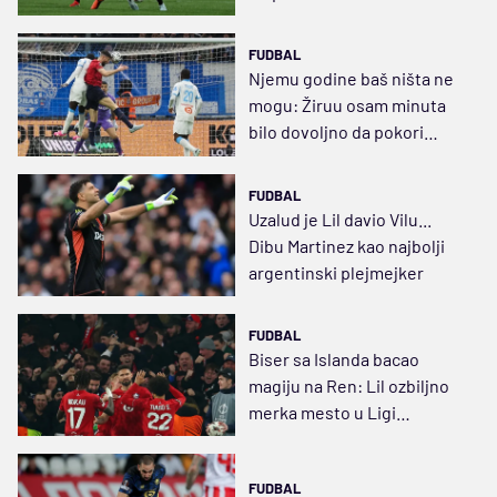
FUDBAL
Njemu godine baš ništa ne
mogu: Žiruu osam minuta
bilo dovoljno da pokori
Marselj
FUDBAL
Uzalud je Lil davio Vilu...
Dibu Martinez kao najbolji
argentinski plejmejker
FUDBAL
Biser sa Islanda bacao
magiju na Ren: Lil ozbiljno
merka mesto u Ligi
šampiona
FUDBAL