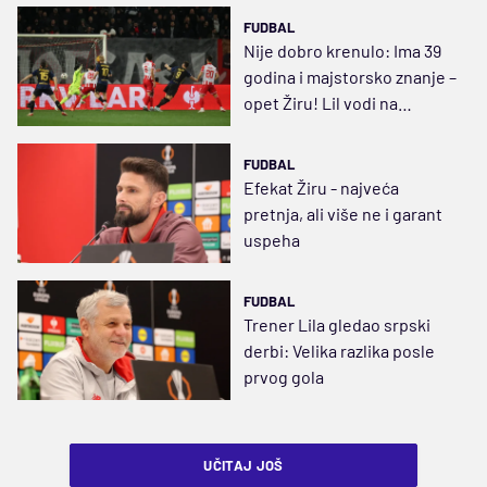
FUDBAL
Nije dobro krenulo: Ima 39
godina i majstorsko znanje –
opet Žiru! Lil vodi na
Marakani
FUDBAL
Efekat Žiru - najveća
pretnja, ali više ne i garant
uspeha
FUDBAL
Trener Lila gledao srpski
derbi: Velika razlika posle
prvog gola
UČITAJ JOŠ