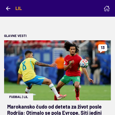
LIL
GLAVNE VESTI
13
FUDBAL
|
LIL
Marokansko čudo od deteta za život posle
Rodrija: Otimalo se pola Evrope, Siti jedini