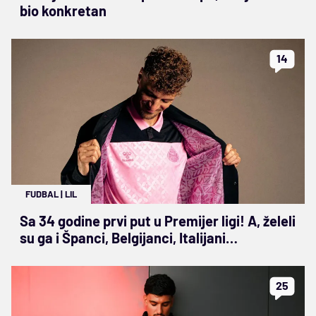
bio konkretan
14
FUDBAL
|
LIL
Sa 34 godine prvi put u Premijer ligi! A, želeli
su ga i Španci, Belgijanci, Italijani…
25