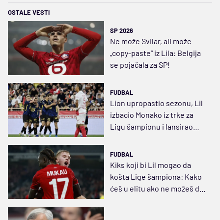
OSTALE VESTI
SP 2026
Ne može Svilar, ali može
„copy-paste“ iz Lila: Belgija
se pojačala za SP!
FUDBAL
Lion upropastio sezonu, Lil
izbacio Monako iz trke za
Ligu šampionu i lansirao
sebe na treće mesto
FUDBAL
Kiks koji bi Lil mogao da
košta Lige šampiona: Kako
ćeš u elitu ako ne možeš da
pobediš Avr