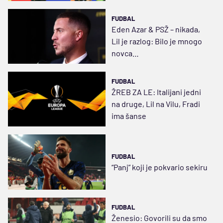
FUDBAL
Eden Azar & PSŽ – nikada,
Lil je razlog: Bilo je mnogo
novca…
FUDBAL
ŽREB ZA LE: Italijani jedni
na druge, Lil na Vilu, Fradi
ima šanse
FUDBAL
“Panj” koji je pokvario sekiru
FUDBAL
Ženesio: Govorili su da smo