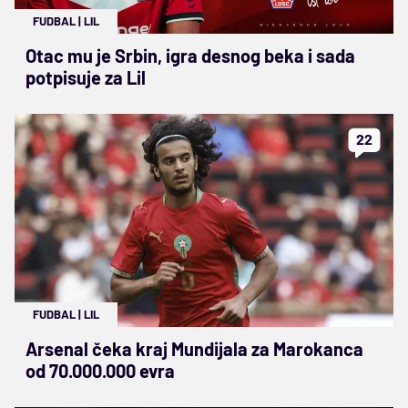
FUDBAL
|
LIL
Otac mu je Srbin, igra desnog beka i sada
potpisuje za Lil
22
FUDBAL
|
LIL
Arsenal čeka kraj Mundijala za Marokanca
od 70.000.000 evra