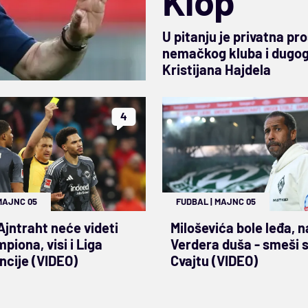
Klop
U pitanju je privatna pr
nemačkog kluba i dugogo
Kristijana Hajdela
4
MAJNC 05
FUDBAL
|
MAJNC 05
 Ajntraht neće videti
Miloševića bole leđa, n
piona, visi i Liga
Verdera duša - smeši 
ncije (VIDEO)
Cvajtu (VIDEO)