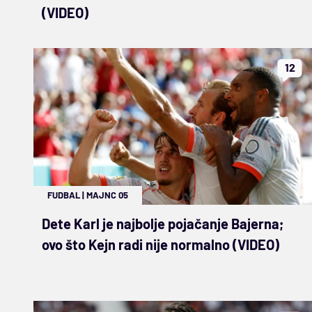
(VIDEO)
12
FUDBAL
|
MAJNC 05
Dete Karl je najbolje pojačanje Bajerna;
ovo što Kejn radi nije normalno (VIDEO)