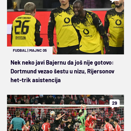
FUDBAL
|
MAJNC 05
Nek neko javi Bajernu da još nije gotovo:
Dortmund vezao šestu u nizu, Rijersonov
het-trik asistencija
29