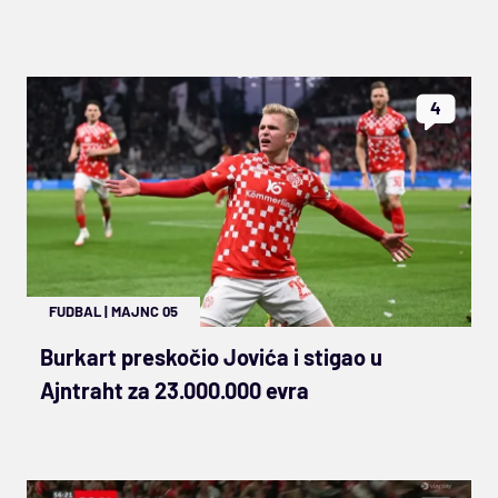
4
FUDBAL
|
MAJNC 05
Burkart preskočio Jovića i stigao u
Ajntraht za 23.000.000 evra