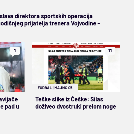
oslava direktora sportskih operacija
dišnjeg prijatelja trenera Vojvodine -
1
11
FUDBAL
|
MAJNC 05
avijače
Teške slike iz Češke: Silas
se pad u
doživeo dvostruki prelom noge