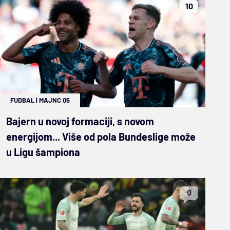
10
FUDBAL
|
MAJNC 05
Bajern u novoj formaciji, s novom
energijom... Više od pola Bundeslige može
u Ligu šampiona
0