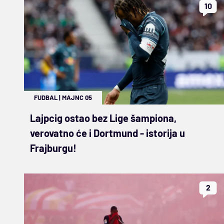
10
FUDBAL
|
MAJNC 05
Lajpcig ostao bez Lige šampiona,
verovatno će i Dortmund - istorija u
Frajburgu!
2