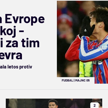
a Evrope
koj -
i za tim
 evra
la letos protiv
FUDBAL
|
MAJNC 05
2