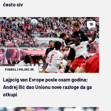
često siv
16
FUDBAL
|
MAJNC 05
Lajpcig van Evrope posle osam godina;
Andrej Ilić dao Unionu nove razloge da ga
otkupi