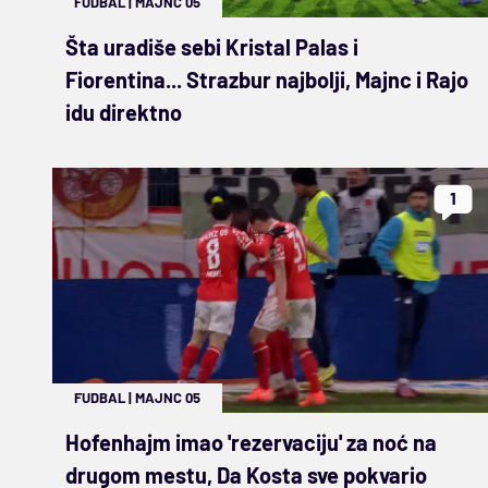
FUDBAL
|
MAJNC 05
Šta uradiše sebi Kristal Palas i
Fiorentina... Strazbur najbolji, Majnc i Rajo
idu direktno
1
FUDBAL
|
MAJNC 05
Hofenhajm imao 'rezervaciju' za noć na
drugom mestu, Da Kosta sve pokvario