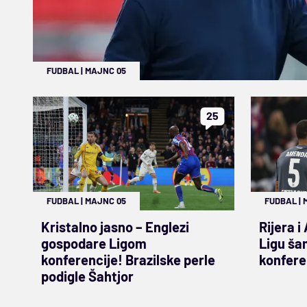
FUDBAL
|
MAJNC 05
25
FUDBAL
|
MAJNC 05
FUDBAL
|
Kristalno jasno – Englezi
Rijera i
gospodare Ligom
Ligu šam
konferencije! Brazilske perle
konfere
podigle Šahtjor