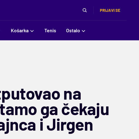
PRIJAVI SE
Košarka
Tenis
Ostalo
tputovao na
 tamo ga čekaju
ajnca i Jirgen