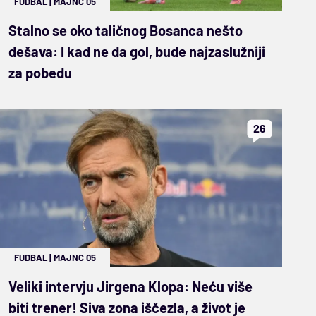
FUDBAL
|
MAJNC 05
Stalno se oko taličnog Bosanca nešto
dešava: I kad ne da gol, bude najzaslužniji
za pobedu
26
FUDBAL
|
MAJNC 05
Veliki intervju Jirgena Klopa: Neću više
biti trener! Siva zona iščezla, a život je