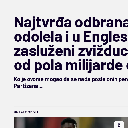
Najtvrđa odbran
odolela i u Engles
zasluženi zvižduc
od pola milijarde
Ko je ovome mogao da se nada posle onih pena
Partizana...
OSTALE VESTI
2