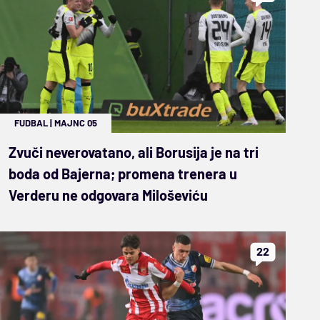
FUDBAL
|
MAJNC 05
Zvuči neverovatano, ali Borusija je na tri
boda od Bajerna; promena trenera u
Verderu ne odgovara Miloševiću
22