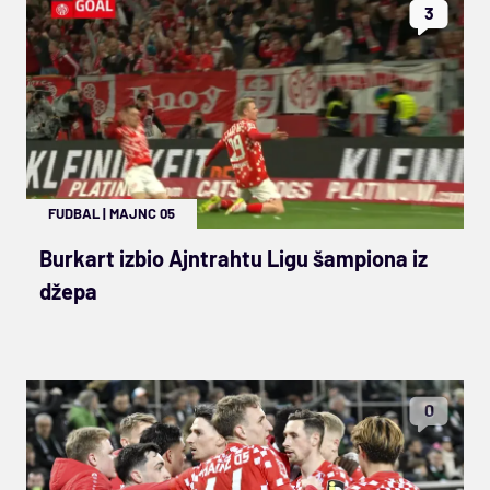
3
FUDBAL
|
MAJNC 05
Burkart izbio Ajntrahtu Ligu šampiona iz
džepa
0