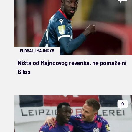
FUDBAL
|
MAJNC 05
Ništa od Majncovog revanša, ne pomaže ni
Silas
9