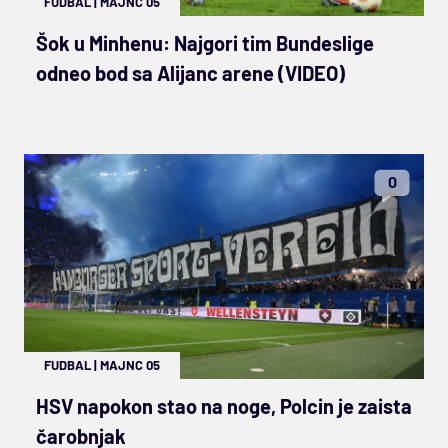
FUDBAL
|
MAJNC 05
Šok u Minhenu: Najgori tim Bundeslige
odneo bod sa Alijanc arene (VIDEO)
0
FUDBAL
|
MAJNC 05
HSV napokon stao na noge, Polcin je zaista
čarobnjak