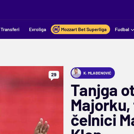
Transferi
Evroliga
Mozzart Bet Superliga
Fudbal
K. MLAĐENOVIĆ
29
Tanjga o
Majorku,
čelnici M