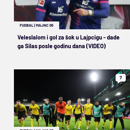
FUDBAL
|
MAJNC 05
Veleslalom i gol za šok u Lajpcigu - dade
ga Silas posle godinu dana (VIDEO)
7