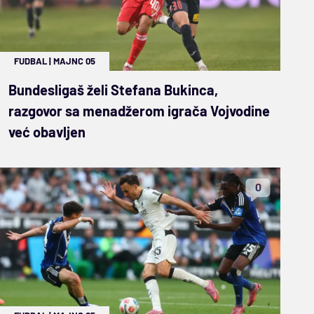
FUDBAL
|
MAJNC 05
Bundesligaš želi Stefana Bukinca,
razgovor sa menadžerom igrača Vojvodine
već obavljen
0