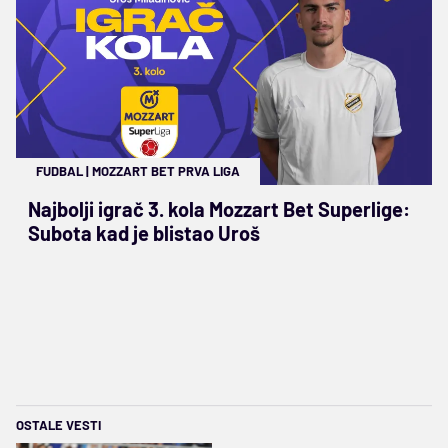
FUDBAL
|
MOZZART BET PRVA LIGA
Najbolji igrač 3. kola Mozzart Bet Superlige:
Subota kad je blistao Uroš
OSTALE VESTI