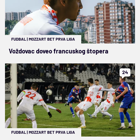
FUDBAL
|
MOZZART BET PRVA LIGA
Voždovac doveo francuskog štopera
24
FUDBAL
|
MOZZART BET PRVA LIGA