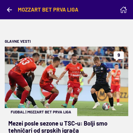
MOZZART BET PRVA LIGA
GLAVNE VESTI
9
FUDBAL
|
MOZZART BET PRVA LIGA
Mezei posle sezone u TSC-u: Bolji smo
tehničari od srpskih igrača