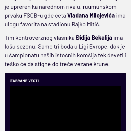
je upreren ka narednom rivalu, ruumunskom
prvaku FSCB-u gde četa
Vladana Milojevića
ima
ulogu favorita na stadionu Rajko Mitić.
Tim kontroverznog vlasnika
Điđija Bekalija
ima
lošu sezonu. Samo tri boda u Ligi Evrope, dok je
u šampionatu naših istočnih komšija tek deveti i
teško će da stigne do treće vezane krune.
IZABRANE VESTI