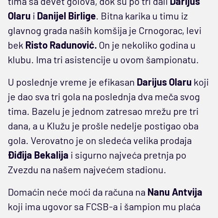
tima sa devet golova, dok su po tri dali
Darijus
Olaru
i
Danijel Birlige
. Bitna karika u timu iz
glavnog grada naših komšija je Crnogorac, levi
bek
Risto Radunović.
On je nekoliko godina u
klubu. Ima tri asistencije u ovom šampionatu.
U poslednje vreme je efikasan
Darijus Olaru
koji
je dao sva tri gola na poslednja dva meča svog
tima. Bazelu je jednom zatresao mrežu pre tri
dana, a u Klužu je prošle nedelje postigao oba
gola. Verovatno je on sledeća velika prodaja
Điđija Bekalija
i sigurno najveća pretnja po
Zvezdu na našem najvećem stadionu.
Domaćin neće moći da računa na
Nanu Antvija
koji ima ugovor sa FCSB-a i šampion mu plaća