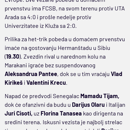
prvenstvu ima FCSB, na svom terenu protiv UTA
Arada sa 4:0 i prošle nedelje protiv
Univerzitatee iz Kluža sa 2:0.
Prilika za het-trik pobeda u domaćem prvenstvu
imaće na gostovanju Hermanštadu u Sibiu
(
19.30
). Zvezdin rival u narednom kolu na
Marakani igraće bez suspendovanog
Aleksandrua Pantee
, dok se u tim vraćaju
Vlad
Kirikeš
i
Valentini Krecu
.
Napad će predvodi Senegalac
Mamadu Tijam,
dok će ofanzivni da budu u
Darijus Olaru
i Italijan
Juri Cisoti,
uz
Florina Tanasea
kao dirigenta na
sredini terena. Iskusni vezista je najbolj strelac