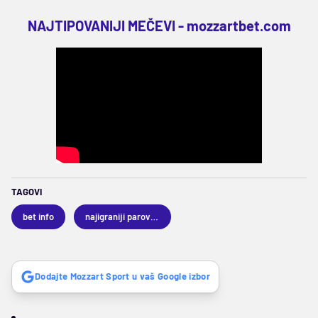
NAJTIPOVANIJI MEČEVI -
mozzartbet.com
TAGOVI
bet info
najigraniji parovi dana
Dodajte Mozzart Sport u vaš Google izbor