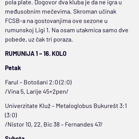
pola plate. Dogovor dva kluba je da ne igra u
međusobnim mečevima. Skroman učinak
FCSB-a na gostovanjima ove sezone u
rumunskoj Ligi 1. Na osam utakmica samo dve
pobede, uz čak tri poraza.
RUMUNIJA 1 – 16. KOLO
Petak
Farul – Botošani 2:0 (2:0)
/Vina 5, Larije 45+2pen/
Univerzitate Kluž – Metaloglobus Bukurešt 3:1
(3:0)
/Nistor 10, 22, Bic 38 – Fernandes 47/
Subota