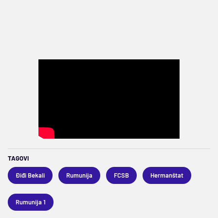
TAGOVI
Điđi Bekali
Rumunija
FCSB
Hermanštat
Rumunija 1