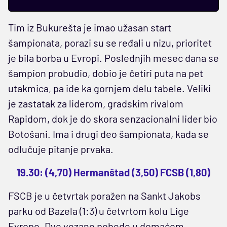
Tim iz Bukurešta je imao užasan start
šampionata, porazi su se ređali u nizu, prioritet
je bila borba u Evropi. Poslednjih mesec dana se
šampion probudio, dobio je četiri puta na pet
utakmica, pa ide ka gornjem delu tabele. Veliki
je zastatak za liderom, gradskim rivalom
Rapidom, dok je do skora senzacionalni lider bio
Botošani. Ima i drugi deo šampionata, kada se
odlučuje pitanje prvaka.
19.30: (4,70) Hermanštad (3,50) FCSB (1,80)
FSCB je u četvrtak poražen na Sankt Jakobs
parku od Bazela (1:3) u četvrtom kolu Lige
Evrope. Dve vezane pobede u domaćem