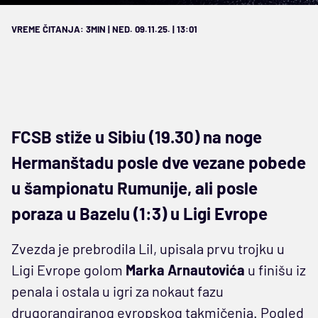
VREME ČITANJA: 3MIN | NED. 09.11.25. | 13:01
FCSB stiže u Sibiu (19.30) na noge
Hermanštadu posle dve vezane pobede
u šampionatu Rumunije, ali posle
poraza u Bazelu (1:3) u Ligi Evrope
Zvezda je prebrodila Lil, upisala prvu trojku u
Ligi Evrope golom
Marka Arnautovića
u finišu iz
penala i ostala u igri za nokaut fazu
drugorangiranog evropskog takmičenja. Pogled