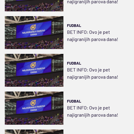
najigranijih parova dana!
FUDBAL
BET INFO: Ovo je pet
najigranijih parova dana!
FUDBAL
BET INFO: Ovo je pet
najigranijih parova dana!
FUDBAL
BET INFO: Ovo je pet
najigranijih parova dana!