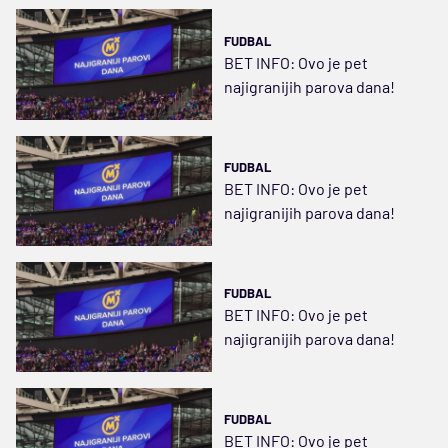
FUDBAL
BET INFO: Ovo je pet
najigranijih parova dana!
FUDBAL
BET INFO: Ovo je pet
najigranijih parova dana!
FUDBAL
BET INFO: Ovo je pet
najigranijih parova dana!
FUDBAL
BET INFO: Ovo je pet