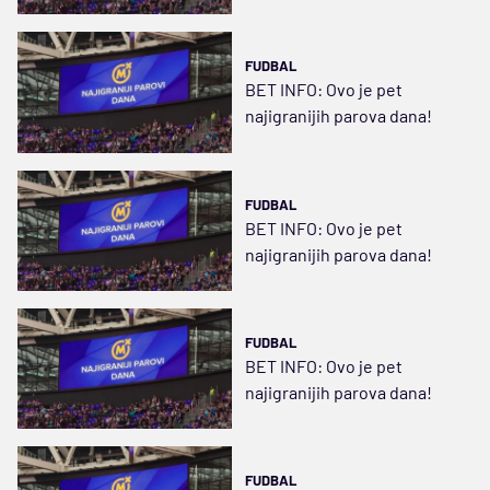
FUDBAL
BET INFO: Ovo je pet
najigranijih parova dana!
FUDBAL
BET INFO: Ovo je pet
najigranijih parova dana!
FUDBAL
BET INFO: Ovo je pet
najigranijih parova dana!
FUDBAL