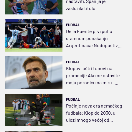
nastaviti, Španija je
zaslužila titulu
FUDBAL
De la Fuente prvi put o
sramnom ponašanju
Argentinaca: Nedopustivo i
neprihvatljivo
FUDBAL
Klopovi oštri tonovi na
promociji: Ako ne ostavite
moju porodicu na miru -
odlazim
FUDBAL
Počinje nova era nemačkog
fudbala: Klop do 2030. u
ulozi mnogo većoj od
selektorske