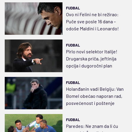
FUDBAL
Ovo ni Felini ne bi režirao:
Puče sve posle 16 dana –
odoše Maldini i Leonardo!
FUDBAL
Pirlo novi selektor Italije!
Drugarska priča, jeftinija
opcija i dugoročni plan
FUDBAL
Holanđanin vadi Belgiju: Van
Bomel obećao naporan rad,
posvećenost i poštenje
FUDBAL
Paredes: Ne znam da li ću