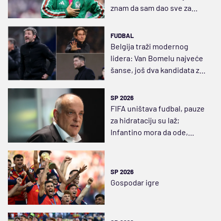
znam da sam dao sve za
Meksiko
FUDBAL
Belgija traži modernog
lidera: Van Bomelu najveće
šanse, još dva kandidata za
novog selektora
SP 2026
FIFA uništava fudbal, pauze
za hidrataciju su laž;
Infantino mora da ode,
njegovo vreme je prošlo
SP 2026
Gospodar igre