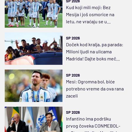
SP 2026
Kud koji mili moji: Bez
Mesija i još osmorice na
letu, ne vraćaju se u
Argentinu
SP 2026
Doček kod kralja, pa parada:
Milioni ljudi na ulicama
Madrida! Dajte boks meč
između Gavija i Paredesa
(VIDEO)
SP 2026
Mesi: Ogromna bol, biće
potrebno vreme da ova rana
zaceli
SP 2026
Infantino ima podršku
prvog čoveka CONMEBOL-