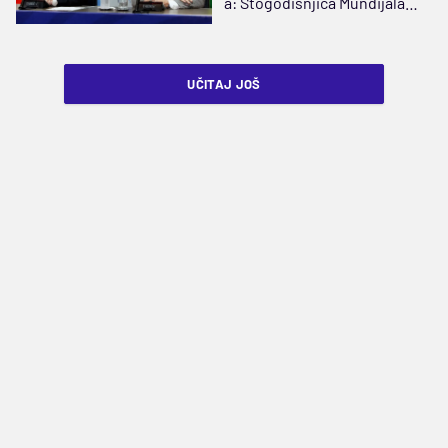
a: Stogodišnjica Mundijala
sa 64 ekipe
UČITAJ JOŠ