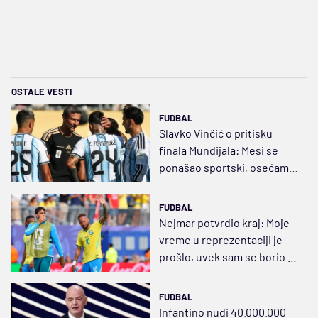
OSTALE VESTI
FUDBAL
Slavko Vinčić o pritisku
finala Mundijala: Mesi se
ponašao sportski, osećam
veliki ponos
FUDBAL
Nejmar potvrdio kraj: Moje
vreme u reprezentaciji je
prošlo, uvek sam se borio i
mučio
FUDBAL
Infantino nudi 40.000.000