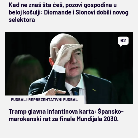
Kad ne znaš šta ćeš, pozovi gospodina u
beloj košulji: Diomande i Slonovi dobili novog
selektora
62
FUDBAL
|
REPREZENTATIVNI FUDBAL
Tramp glavna Infantinova karta: Špansko-
marokanski rat za finale Mundijala 2030.