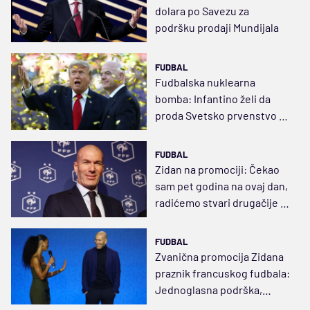
dolara po Savezu za
podršku prodaji Mundijala
FUDBAL
Fudbalska nuklearna
bomba: Infantino želi da
proda Svetsko prvenstvo za
15 milijardi!
FUDBAL
Zidan na promociji: Čekao
sam pet godina na ovaj dan,
radićemo stvari drugačije i
igrati na gol više
FUDBAL
Zvanična promocija Zidana
praznik francuskog fudbala:
Jednoglasna podrška,
nacija slavi "ZZ day"