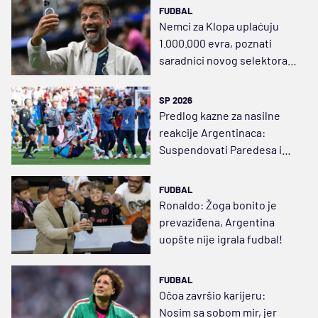
FUDBAL
Nemci za Klopa uplaćuju
1.000.000 evra, poznati
saradnici novog selektora
Nemačke
SP 2026
Predlog kazne za nasilne
reakcije Argentinaca:
Suspendovati Paredesa i
Molinu na godinu dana
FUDBAL
Ronaldo: Žoga bonito je
prevaziđena, Argentina
uopšte nije igrala fudbal!
FUDBAL
Očoa završio karijeru:
Nosim sa sobom mir, jer