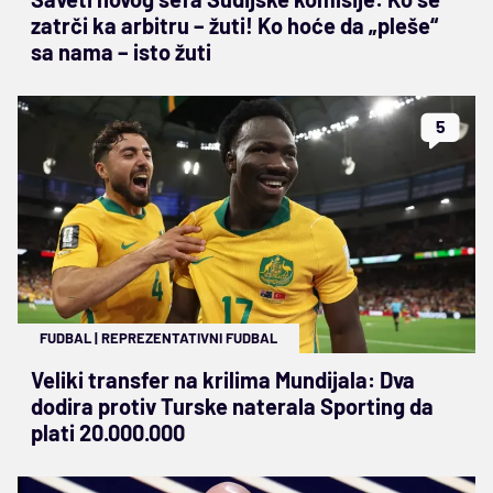
zatrči ka arbitru – žuti! Ko hoće da „pleše“
sa nama – isto žuti
5
FUDBAL
|
REPREZENTATIVNI FUDBAL
Veliki transfer na krilima Mundijala: Dva
dodira protiv Turske naterala Sporting da
plati 20.000.000