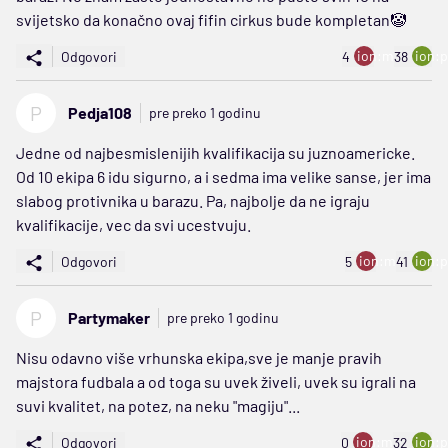
svijetsko da konačno ovaj fifin cirkus bude kompletan🤡
ion:minus
ion:p
Odgovori
4
38
P
Pedja108
pre preko 1 godinu
Jedne od najbesmislenijih kvalifikacija su juznoamericke.
Od 10 ekipa 6 idu sigurno, a i sedma ima velike sanse, jer ima
slabog protivnika u barazu. Pa, najbolje da ne igraju
kvalifikacije, vec da svi ucestvuju.
ion:minus
ion:p
Odgovori
5
41
P
Partymaker
pre preko 1 godinu
Nisu odavno više vrhunska ekipa,sve je manje pravih
majstora fudbala a od toga su uvek živeli, uvek su igrali na
suvi kvalitet, na potez, na neku "magiju"...
ion:minus
ion:p
Odgovori
0
32