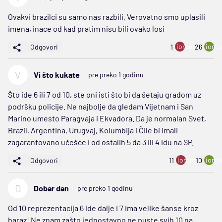
Ovakvi brazilci su samo nas razbili. Verovatno smo uplasili
imena, inace od kad pratim nisu bili ovako losi
ion:minus
ion:p
Odgovori
1
26
V
Vi što kukate
pre preko 1 godinu
Što ide 6 ili 7 od 10, ste oni isti što bi da šetaju gradom uz
podršku policije. Ne najbolje da gledam Vijetnam i San
Marino umesto Paragvaja i Ekvadora. Da je normalan Svet,
Brazil, Argentina, Urugvaj, Kolumbija i Čile bi imali
zagarantovano učešće i od ostalih 5 da 3 ili 4 idu na SP.
ion:minus
ion:p
Odgovori
11
10
D
Dobar dan
pre preko 1 godinu
Od 10 reprezentacija 6 ide dalje i 7 ima velike šanse kroz
baraz! Ne znam zašto jednostavno ne puste svih 10 na