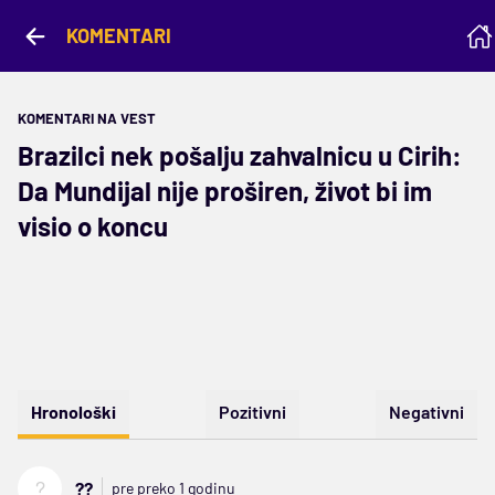
KOMENTARI
KOMENTARI NA VEST
Brazilci nek pošalju zahvalnicu u Cirih:
Da Mundijal nije proširen, život bi im
visio o koncu
Hronološki
Pozitivni
Negativni
?
??
pre preko 1 godinu