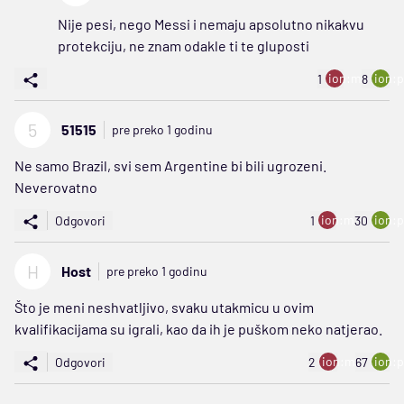
Nije pesi, nego Messi i nemaju apsolutno nikakvu
protekciju, ne znam odakle ti te gluposti
ion:minus
ion:p
1
8
5
51515
pre preko 1 godinu
Ne samo Brazil, svi sem Argentine bi bili ugrozeni.
Neverovatno
ion:minus
ion:p
Odgovori
1
30
H
Host
pre preko 1 godinu
Što je meni neshvatljivo, svaku utakmicu u ovim
kvalifikacijama su igrali, kao da ih je puškom neko natjerao.
ion:minus
ion:p
Odgovori
2
67