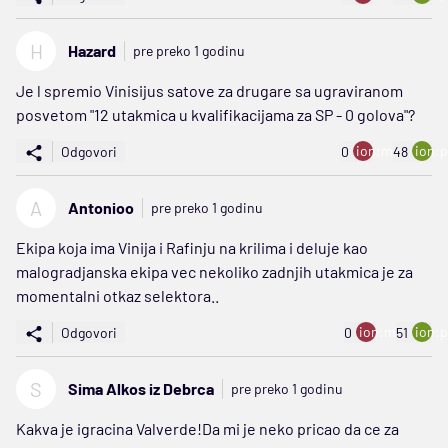
H
Hazard
pre preko 1 godinu
Je l spremio Vinisijus satove za drugare sa ugraviranom
posvetom "12 utakmica u kvalifikacijama za SP - 0 golova"?
ion:minus
ion:p
Odgovori
0
48
A
Antonioo
pre preko 1 godinu
Ekipa koja ima Vinija i Rafinju na krilima i deluje kao
malogradjanska ekipa vec nekoliko zadnjih utakmica je za
momentalni otkaz selektora..
ion:minus
ion:p
Odgovori
0
51
S
Sima Alkos iz Debrca
pre preko 1 godinu
Kakva je igracina Valverde!Da mi je neko pricao da ce za