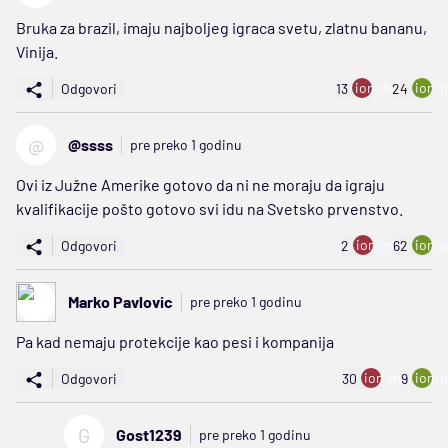
Bruka za brazil, imaju najboljeg igraca svetu, zlatnu bananu,
Vinija.
ion:minus
ion:p
Odgovori
13
24
@
@ssss
pre preko 1 godinu
Ovi iz Južne Amerike gotovo da ni ne moraju da igraju
kvalifikacije pošto gotovo svi idu na Svetsko prvenstvo.
ion:minus
ion:p
Odgovori
2
62
Marko Pavlovic
pre preko 1 godinu
Pa kad nemaju protekcije kao pesi i kompanija
ion:minus
ion:p
Odgovori
30
9
G
Gost1239
pre preko 1 godinu