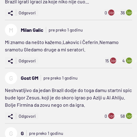
Brazil igrati igraci za koje niko nije cuo...
ion:minus
ion:p
Odgovori
0
36
M
Milan Galic
pre preko 1 godinu
Mi znamo da nešto kažemo.Lakovic i Čeferin.Nemamo
sramotu Gledamo druge a mi seratori.
ion:minus
ion:p
Odgovori
15
4
G
Gost GM
pre preko 1 godinu
Neshvatljivo da jedan Brazil dodje do toga damu startni spic
bude Igor Zesus, koji je do skoro igrao po Aziji u Al Ahliju.
Bolje Firmina da zovu nego on da igra.
ion:minus
ion:p
Odgovori
0
58
G
G
pre preko 1 godinu