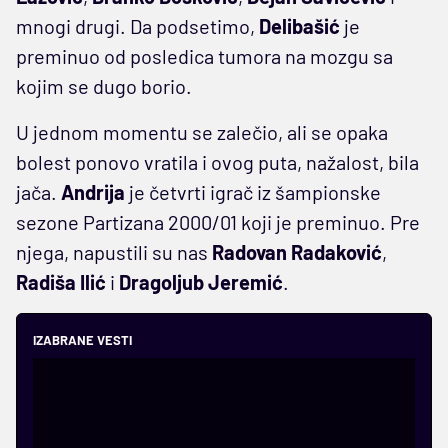
mnogi drugi. Da podsetimo,
Delibašić
je
preminuo od posledica tumora na mozgu sa
kojim se dugo borio.
U jednom momentu se zalečio, ali se opaka
bolest ponovo vratila i ovog puta, nažalost, bila
jača.
Andrija
je četvrti igrač iz šampionske
sezone Partizana 2000/01 koji je preminuo. Pre
njega, napustili su nas
Radovan Radaković
,
Radiša Ilić
i
Dragoljub Jeremić
.
IZABRANE VESTI