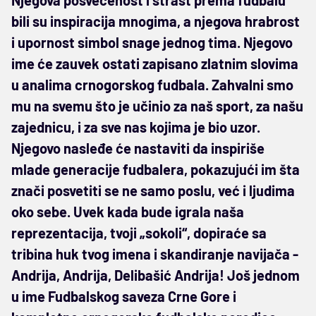
bili su inspiracija mnogima, a njegova hrabrost
i upornost simbol snage jednog tima. Njegovo
ime će zauvek ostati zapisano zlatnim slovima
u analima crnogorskog fudbala. Zahvalni smo
mu na svemu što je učinio za naš sport, za našu
zajednicu, i za sve nas kojima je bio uzor.
Njegovo nasleđe će nastaviti da inspiriše
mlade generacije fudbalera, pokazujući im šta
znači posvetiti se ne samo poslu, već i ljudima
oko sebe. Uvek kada bude igrala naša
reprezentacija, tvoji „sokoli“, dopiraće sa
tribina huk tvog imena i skandiranje navijača -
Andrija, Andrija, Delibašić Andrija! Još jednom
u ime Fudbalskog saveza Crne Gore i