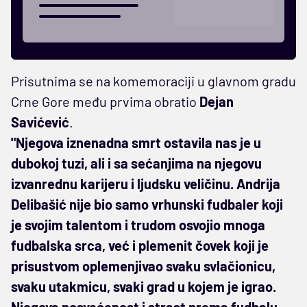
Prisutnima se na komemoraciji u glavnom gradu
Crne Gore među prvima obratio
Dejan
Savićević
.
"Njegova iznenadna smrt ostavila nas je u
dubokoj tuzi, ali i sa sećanjima na njegovu
izvanrednu karijeru i ljudsku veličinu. Andrija
Delibašić nije bio samo vrhunski fudbaler koji
je svojim talentom i trudom osvojio mnoga
fudbalska srca, već i plemenit čovek koji je
prisustvom oplemenjivao svaku svlačionicu,
svaku utakmicu, svaki grad u kojem je igrao.
Njegova posvećenost i strast prema fudbalu