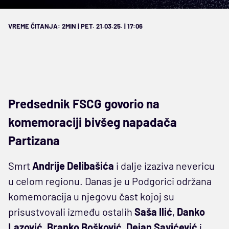
VREME ČITANJA: 2MIN | PET. 21.03.25. | 17:06
Predsednik FSCG govorio na
komemoraciji bivšeg napadača
Partizana
Smrt
Andrije Delibašića
i dalje izaziva nevericu
u celom regionu. Danas je u Podgorici održana
komemoracija u njegovu čast kojoj su
prisustvovali između ostalih
Saša Ilić
,
Danko
Lazović
,
Branko Bošković
,
Dejan Savićević
i