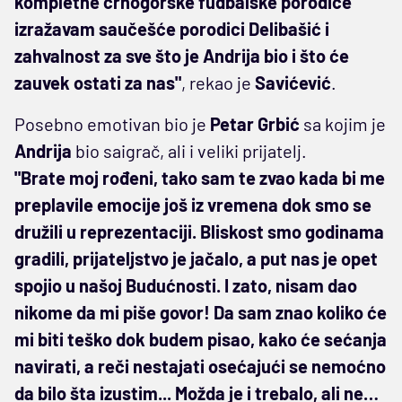
kompletne crnogorske fudbalske porodice
izražavam saučešće porodici Delibašić i
zahvalnost za sve što je Andrija bio i što će
zauvek ostati za nas"
, rekao je
Savićević
.
Posebno emotivan bio je
Petar Grbić
sa kojim je
Andrija
bio saigrač, ali i veliki prijatelj.
"Brate moj rođeni, tako sam te zvao kada bi me
preplavile emocije još iz vremena dok smo se
družili u reprezentaciji. Bliskost smo godinama
gradili, prijateljstvo je jačalo, a put nas je opet
spojio u našoj Budućnosti. I zato, nisam dao
nikome da mi piše govor! Da sam znao koliko će
mi biti teško dok budem pisao, kako će sećanja
navirati, a reči nestajati osećajući se nemoćno
da bilo šta izustim... Možda je i trebalo, ali ne…