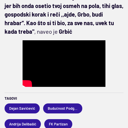
jer bih onda osetio tvoj osmeh na pola, tihi glas,
gospodski korak i reči ,,ajde, Grbo, budi
hrabar“. Kao što si ti bio, za sve nas, uvek tu
kada treba"
, naveo je
Grbić
TAGOVI
Dejan Savićević
Budućnost Podgorica
Andrija Delibašić
FK Partizan