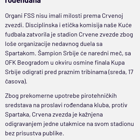
Organi FSS nisu imali milosti prema Crvenoj
zvezdi. Disciplinska i etička komisija naše Kuće
fudbala zatvorila je stadion Crvene zvezde zbog
loše organizacije nedavnog duela sa
Spartakom. Šampion Srbije će naredni meč, sa
OFK Beogradom u okviru osmine finala Kupa
Srbije odigrati pred praznim tribinama (sreda, 17
časova).
Zbog prekomerne upotrebe pirotehničkih
sredstava na proslavi rođendana kluba, protiv
Spartaka, Crvena zvezda je kažnjena
odigravanjem jedne utakmice na svom stadionu
bez prisustva publike.