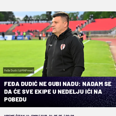
Feđa Dudić (@MNPress)
FEĐA DUDIĆ NE GUBI NADU: NADAM SE
DA ĆE SVE EKIPE U NEDELJU IĆI NA
POBEDU
VREME ČITANJA: 5MIN | SUB. 24.05.25. | 20:28