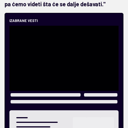
pa ćemo videti šta će se dalje dešavati."
IZABRANE VESTI