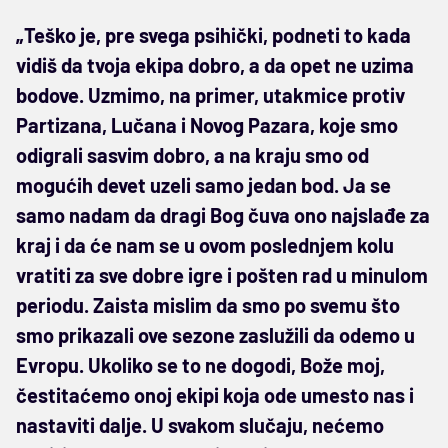
„Teško je, pre svega psihički, podneti to kada
vidiš da tvoja ekipa dobro, a da opet ne uzima
bodove. Uzmimo, na primer, utakmice protiv
Partizana, Lučana i Novog Pazara, koje smo
odigrali sasvim dobro, a na kraju smo od
mogućih devet uzeli samo jedan bod. Ja se
samo nadam da dragi Bog čuva ono najslađe za
kraj i da će nam se u ovom poslednjem kolu
vratiti za sve dobre igre i pošten rad u minulom
periodu. Zaista mislim da smo po svemu što
smo prikazali ove sezone zaslužili da odemo u
Evropu. Ukoliko se to ne dogodi, Bože moj,
čestitaćemo onoj ekipi koja ode umesto nas i
nastaviti dalje. U svakom slučaju, nećemo