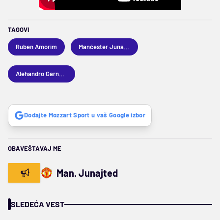
TAGOVI
Ruben Amorim
Mančester Junajted
Alehandro Garnaćo
Dodajte Mozzart Sport u vaš Google izbor
OBAVEŠTAVAJ ME
Man. Junajted
SLEDEĆA VEST