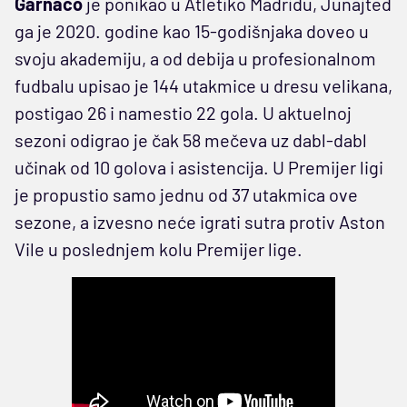
Garnaćo
je ponikao u Atletiko Madridu, Junajted
ga je 2020. godine kao 15-godišnjaka doveo u
svoju akademiju, a od debija u profesionalnom
fudbalu upisao je 144 utakmice u dresu velikana,
postigao 26 i namestio 22 gola. U aktuelnoj
sezoni odigrao je čak 58 mečeva uz dabl-dabl
učinak od 10 golova i asistencija. U Premijer ligi
je propustio samo jednu od 37 utakmica ove
sezone, a izvesno neće igrati sutra protiv Aston
Vile u poslednjem kolu Premijer lige.