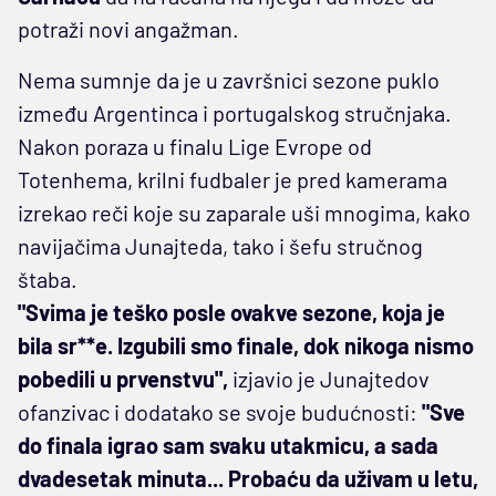
potraži novi angažman.
Nema sumnje da je u završnici sezone puklo
između Argentinca i portugalskog stručnjaka.
Nakon poraza u finalu Lige Evrope od
Totenhema, krilni fudbaler je pred kamerama
izrekao reči koje su zaparale uši mnogima, kako
navijačima Junajteda, tako i šefu stručnog
štaba.
"Svima je teško posle ovakve sezone, koja je
bila sr**e. Izgubili smo finale, dok nikoga nismo
pobedili u prvenstvu",
izjavio je Junajtedov
ofanzivac i dodatako se svoje budućnosti:
"Sve
do finala igrao sam svaku utakmicu, a sada
dvadesetak minuta... Probaću da uživam u letu,