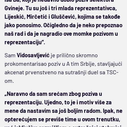
Gvineje. Tu su još i tri mlada reprezentativca,
Lijeskić, Mirčetić i Gluščević, kojima se takođe
jako ponosimo. Očigledno da je neko prepoznao
naš rad i da je nagradio ove momke pozivom u
reprezentaciju“.
Sam
Vidosavljević
je prilično skromno
prokomentarisao poziv u A tim Srbije, stavljajući
akcenat prvenstveno na sutrašnji duel sa TSC-
om.
„Naravno da sam srećam zbog poziva u
reprezentaciju. Ujedno, to je i motiv više za
mene da nastavim sa još boljim radom. Ipak, ne
opterećujem se previše time u ovom trenutku,