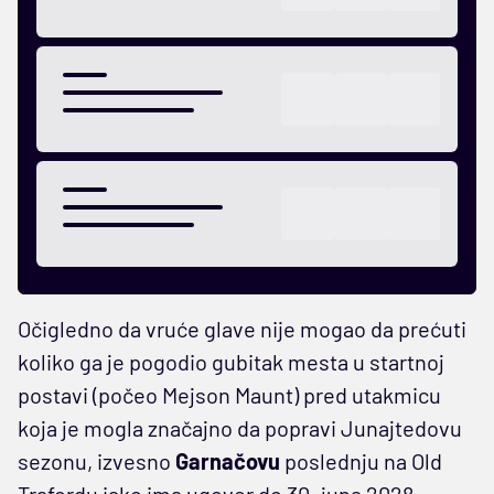
Očigledno da vruće glave nije mogao da prećuti
koliko ga je pogodio gubitak mesta u startnoj
postavi (počeo Mejson Maunt) pred utakmicu
koja je mogla značajno da popravi Junajtedovu
sezonu, izvesno
Garnačovu
poslednju na Old
Trafordu iako ima ugovor do 30. juna 2028.