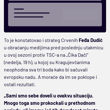
To je konstatovao i strateg Crvenih
Feđa Dudić
u obraćanju medijima pred poslednju utakmicu
u ovoj sezoni protiv TSC-a na „Čika Dači“
(nedelja, 19 h), u kojoj su Kragujevčanima
neophodna sva tri boda kako bi sačuvali
evropsku nadu. A moraće da im se poklope i
ostali rezultati.
„Sami smo sebe doveli u ovakvu situaciju.
Mnogo toga smo prokockali u prethodnom