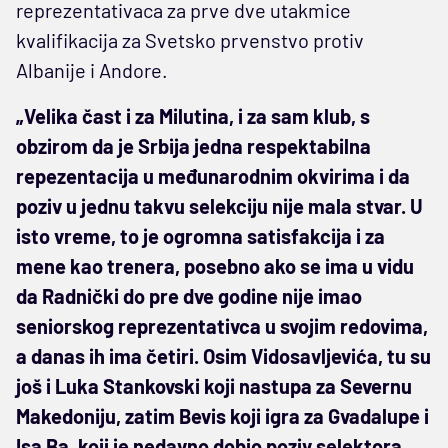
reprezentativaca za prve dve utakmice
kvalifikacija za Svetsko prvenstvo protiv
Albanije i Andore.
„Velika čast i za Milutina, i za sam klub, s
obzirom da je Srbija jedna respektabilna
repezentacija u međunarodnim okvirima i da
poziv u jednu takvu selekciju nije mala stvar. U
isto vreme, to je ogromna satisfakcija i za
mene kao trenera, posebno ako se ima u vidu
da Radnički do pre dve godine nije imao
seniorskog reprezentativca u svojim redovima,
a danas ih ima četiri. Osim Vidosavljevića, tu su
još i Luka Stankovski koji nastupa za Severnu
Makedoniju, zatim Bevis koji igra za Gvadalupe i
Isa Ba, koji je nedavno dobio poziv selektora