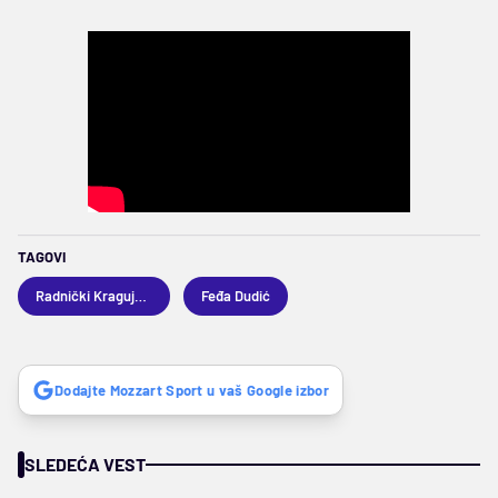
TAGOVI
Radnički Kragujevac
Feđa Dudić
Dodajte Mozzart Sport u vaš Google izbor
SLEDEĆA VEST