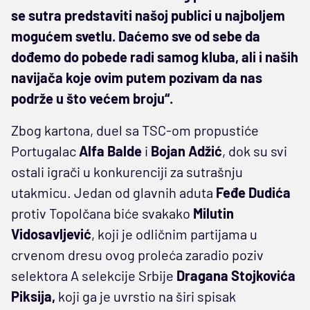
se sutra predstaviti našoj publici u najboljem
mogućem svetlu. Daćemo sve od sebe da
dođemo do pobede radi samog kluba, ali i naših
navijača koje ovim putem pozivam da nas
podrže u što većem broju“.
Zbog kartona, duel sa TSC-om propustiće
Portugalac
Alfa Balde
i
Bojan Adžić
, dok su svi
ostali igrači u konkurenciji za sutrašnju
utakmicu. Jedan od glavnih aduta
Feđe Dudića
protiv Topolčana biće svakako
Milutin
Vidosavljević
, koji je odličnim partijama u
crvenom dresu ovog proleća zaradio poziv
selektora A selekcije Srbije
Dragana Stojkovića
Piksija,
koji ga je uvrstio na širi spisak