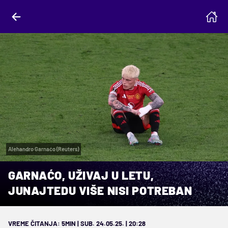
Alehandro Garnaćo (Reuters)
GARNAĆO, UŽIVAJ U LETU,
JUNAJTEDU VIŠE NISI POTREBAN
VREME ČITANJA: 5MIN | SUB. 24.05.25. | 20:28