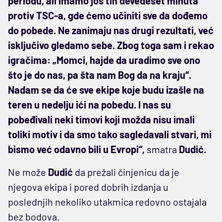
periodu, ali imamo još tih devedeset minuta
protiv TSC-a, gde ćemo učiniti sve da dođemo
do pobede. Ne zanimaju nas drugi rezultati, već
isključivo gledamo sebe. Zbog toga sam i rekao
igračima: „Momci, hajde da uradimo sve ono
što je do nas, pa šta nam Bog da na kraju“.
Nadam se da će sve ekipe koje budu izašle na
teren u nedelju ići na pobedu. I nas su
pobeđivali neki timovi koji možda nisu imali
toliki motiv i da smo tako sagledavali stvari, mi
bismo već odavno bili u Evropi“,
smatra
Dudić.
Ne može
Dudić
da prežali činjenicu da je
njegova ekipa i pored dobrih izdanja u
poslednjih nekoliko utakmica redovno ostajala
bez bodova.