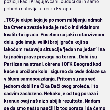
poziciji kao i Kragujevčani, budući da ih samo
pobeda ostavlja u trci za Evropu.
„TSC je ekipa koja je po mom mišljenju odmah
iza Crvene zvezde kada je reč o individalnom
kvalitetu igrača. Posebno su jaki u ofanzivnom
delu, gde imaju veliki broj igrača koji sa
lakoćom rešavaju situacije ’jedan na jedan’ i na
taj način prave prevagu na terenu. Dobili su
Partizan na strani, okrenuli OFK Beograd kod
kuće u prošlom kolu i sigurno da ovde dolaze sa
viškom samopouzdanja. Pritom su nas već
jednom dobili na Čika Dači ovog proleća, i to
sasvim zasluženo. Nekako je od tog poraza i
krenuo ovaj naš niz slabijih rezultata. Nadam
se da smo nešto naučili iz tog poraza i da ćemo