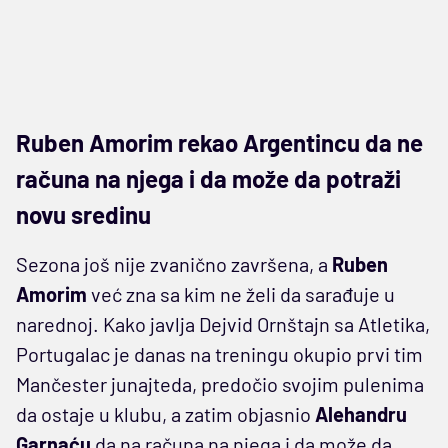
Ruben Amorim rekao Argentincu da ne
računa na njega i da može da potraži
novu sredinu
Sezona još nije zvanično završena, a
Ruben
Amorim
već zna sa kim ne želi da sarađuje u
narednoj. Kako javlja Dejvid Ornštajn sa Atletika,
Portugalac je danas na treningu okupio prvi tim
Mančester junajteda, predočio svojim pulenima
da ostaje u klubu, a zatim objasnio
Alehandru
Garnaću
da na računa na njega i da može da