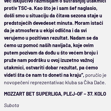
već isključivo razmišljam o sutrašnjoj utakmici
protiv TSC-a. Kao što je i sam šef naglasio,
došli smo u situaciju da čitava sezona staje u
predstojećih devedeset minuta. Moram istaći
da je atmosfera u ekipi odlična i da svi
verujemo u pozitivan rezultat. Nadam se da
ćemo uz pomoć naših navijača, koje ovim
putem pozivam da dođu u što većem broju i
pruže nam podršku u ovoj izuzetno važnoj
utakmici, ostvariti dobar rezultat, pa ćemo
videti šta će nam to doneti na kraju“,
poručio je
novopečeni reprezentativac kluba sa Čika Dače.
MOZZART BET SUPERLIGA, PLEJ-OF – 37. KOLO
Subota