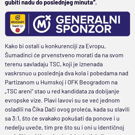
gubiti nadu do poslednjeg minuta“.
Kako bi ostali u konkurenciji za Evropu,
Šumadinci će prvenstveno morati da na svom
terenu savladaju TSC, koji je iznenada
vaskrsnuo u poslednja dva kola i pobedama nad
Partizanom u Humskoj i OFK Beogradom na
„TSC areni“ stao u red kandidata za dobijanje
evropske vize. Plavi lavovi su se već jednom
osladili na Čika Dači ovog proleća, kada su slavili
sa 3:1, što će svakako pokušati da ponove i u
nedelju uveče, tim pre što su i oni u identičnoj