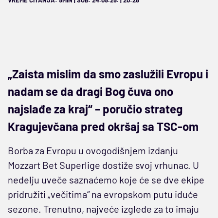
„Zaista mislim da smo zaslužili Evropu i
nadam se da dragi Bog čuva ono
najslađe za kraj“ – poručio strateg
Kragujevčana pred okršaj sa TSC-om
Borba za Evropu u ovogodišnjem izdanju
Mozzart Bet Superlige dostiže svoj vrhunac. U
nedelju uveče saznaćemo koje će se dve ekipe
pridružiti „večitima“ na evropskom putu iduće
sezone. Trenutno, najveće izglede za to imaju