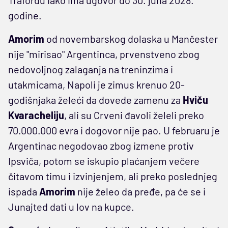
godine.
Amorim
od novembarskog dolaska u Mančester
nije "mirisao" Argentinca, prvenstveno zbog
nedovoljnog zalaganja na treninzima i
utakmicama, Napoli je zimus krenuo 20-
godišnjaka želeći da dovede zamenu za
Hviču
Kvaracheliju
, ali su Crveni đavoli želeli preko
70.000.000 evra i dogovor nije pao. U februaru je
Argentinac negodovao zbog izmene protiv
Ipsviča, potom se iskupio plaćanjem večere
čitavom timu i izvinjenjem, ali preko poslednjeg
ispada
Amorim
nije želeo da pređe, pa će se i
Junajted dati u lov na kupce.