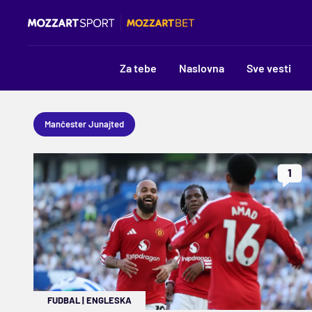
Za tebe
Naslovna
Sve vesti
Mančester Junajted
1
FUDBAL
|
ENGLESKA