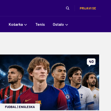
PRIJAVI SE
Košarka
Tenis
Ostalo
40
FUDBAL
|
ENGLESKA