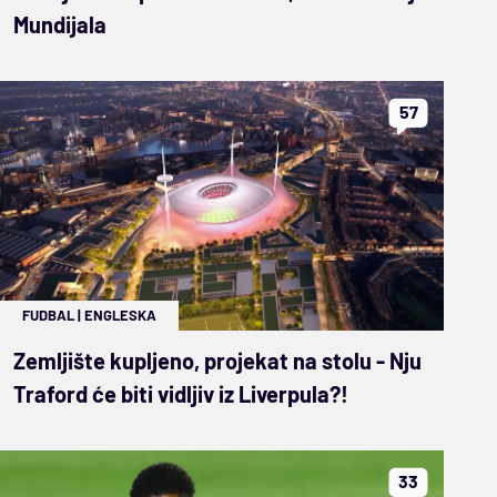
Mundijala
57
FUDBAL
|
ENGLESKA
Zemljište kupljeno, projekat na stolu - Nju
Traford će biti vidljiv iz Liverpula?!
33