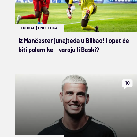
FUDBAL
|
ENGLESKA
Iz Mančester junajteda u Bilbao! I opet će
biti polemike – varaju li Baski?
10