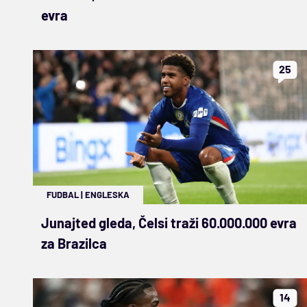
evra
25
FUDBAL
|
ENGLESKA
Junajted gleda, Čelsi traži 60.000.000 evra
za Brazilca
14