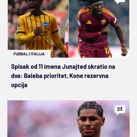
FUDBAL
|
ITALIJA
Spisak od 11 imena Junajted skratio na
dva: Baleba prioritet, Kone rezervna
opcija
23