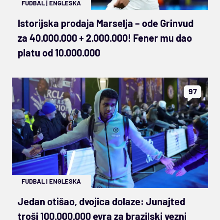
FUDBAL
|
ENGLESKA
Istorijska prodaja Marselja – ode Grinvud
za 40.000.000 + 2.000.000! Fener mu dao
platu od 10.000.000
97
FUDBAL
|
ENGLESKA
Jedan otišao, dvojica dolaze: Junajted
troši 100.000.000 evra za brazilski vezni