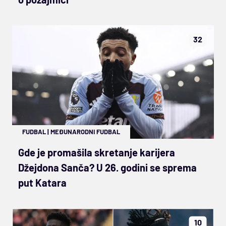
32
FUDBAL
|
MEĐUNARODNI FUDBAL
Gde je promašila skretanje karijera
Džejdona Sanča? U 26. godini se sprema
put Katara
10