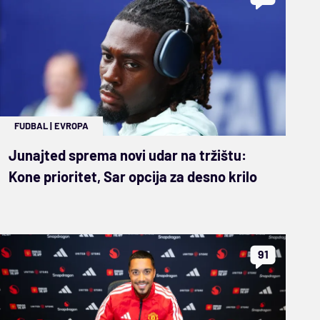
FUDBAL
|
EVROPA
Junajted sprema novi udar na tržištu:
Kone prioritet, Sar opcija za desno krilo
91