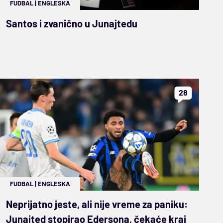
FUDBAL
|
ENGLESKA
Santos i zvanično u Junajtedu
28
FUDBAL
|
ENGLESKA
Neprijatno jeste, ali nije vreme za paniku:
Junajted stopirao Edersona, čekaće kraj