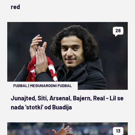
red
28
FUDBAL
|
MEĐUNARODNI FUDBAL
Junajted, Siti, Arsenal, Bajern, Real - Lil se
nada 'stotki' od Buadija
13