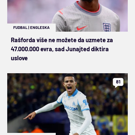
FUDBAL
|
ENGLESKA
Rašforda više ne možete da uzmete za
47.000.000 evra, sad Junajted diktira
uslove
81