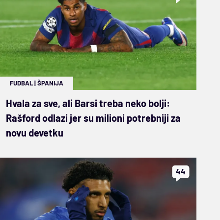
FUDBAL
|
ŠPANIJA
Hvala za sve, ali Barsi treba neko bolji:
Rašford odlazi jer su milioni potrebniji za
novu devetku
44