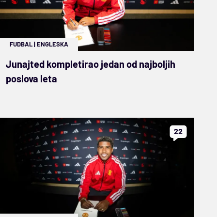
FUDBAL
|
ENGLESKA
Junajted kompletirao jedan od najboljih
poslova leta
22