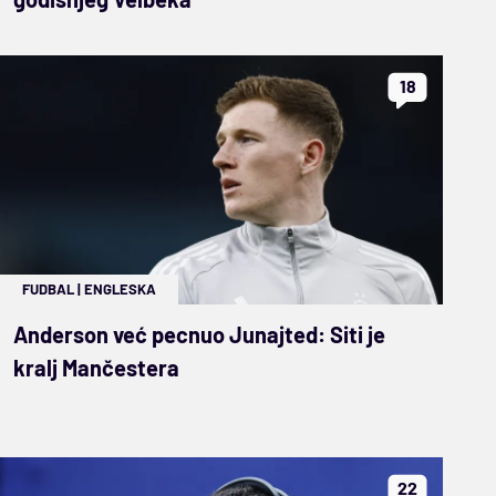
18
FUDBAL
|
ENGLESKA
Anderson već pecnuo Junajted: Siti je
kralj Mančestera
22