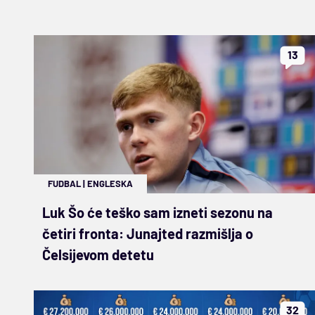
13
FUDBAL
|
ENGLESKA
Luk Šo će teško sam izneti sezonu na
četiri fronta: Junajted razmišlja o
Čelsijevom detetu
32