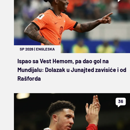
SP 2026
|
ENGLESKA
Ispao sa Vest Hemom, pa dao gol na
Mundijalu: Dolazak u Junajted zavisiće i od
Rašforda
36