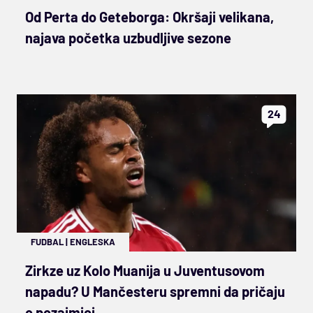
Od Perta do Geteborga: Okršaji velikana,
najava početka uzbudljive sezone
24
FUDBAL
|
ENGLESKA
Zirkze uz Kolo Muanija u Juventusovom
napadu? U Mančesteru spremni da pričaju
o pozajmici