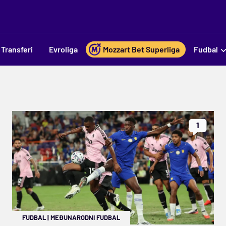
Transferi
Evroliga
Mozzart Bet Superliga
Fudbal
1
FUDBAL
|
MEĐUNARODNI FUDBAL