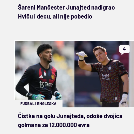
Šareni Mančester Junajted nadigrao
Hviču i decu, ali nije pobedio
4
FUDBAL
|
ENGLESKA
Čistka na golu Junajteda, odoše dvojica
golmana za 12.000.000 evra