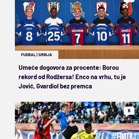
FUDBAL
|
SRBIJA
Umeće dogovora za procente: Borou
rekord od Rodžersa! Enco na vrhu, tu je
Jović, Gvardiol bez premca
6