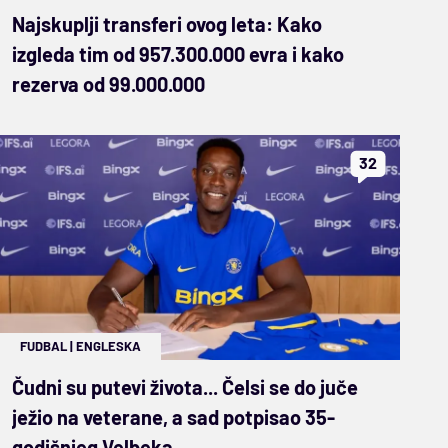
Najskuplji transferi ovog leta: Kako
izgleda tim od 957.300.000 evra i kako
rezerva od 99.000.000
32
FUDBAL
|
ENGLESKA
Čudni su putevi života... Čelsi se do juče
ježio na veterane, a sad potpisao 35-
godišnjeg Velbeka