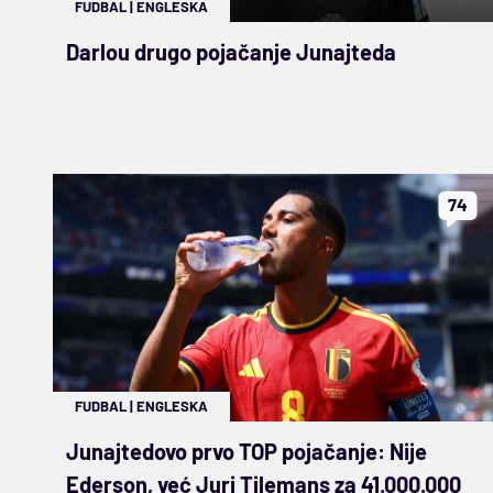
FUDBAL
|
ENGLESKA
Darlou drugo pojačanje Junajteda
74
FUDBAL
|
ENGLESKA
Junajtedovo prvo TOP pojačanje: Nije
Ederson, već Juri Tilemans za 41.000.000