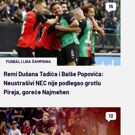
15
FUDBAL
|
LIGA ŠAMPIONA
Remi Dušana Tadića i Balše Popovića:
Neustrašivi NEC nije podlegao grotlu
Pireja, goreće Najmehen
12