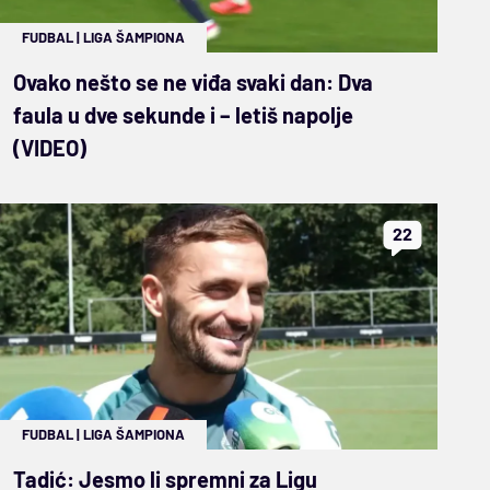
FUDBAL
|
LIGA ŠAMPIONA
Ovako nešto se ne viđa svaki dan: Dva
faula u dve sekunde i – letiš napolje
(VIDEO)
22
FUDBAL
|
LIGA ŠAMPIONA
Tadić: Jesmo li spremni za Ligu