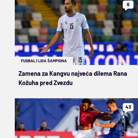
6
FUDBAL
|
LIGA ŠAMPIONA
Zamena za Kangvu najveća dilema Rana
Kožuha pred Zvezdu
43