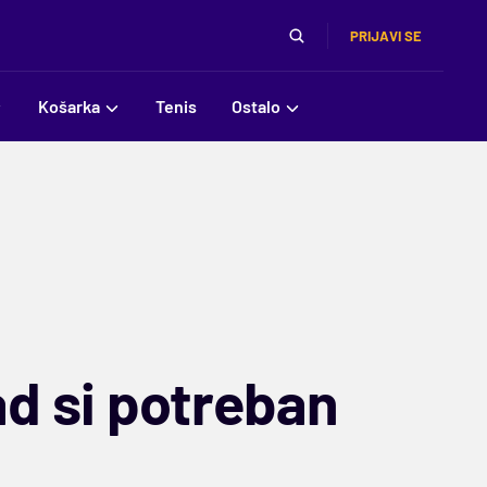
PRIJAVI SE
Košarka
Tenis
Ostalo
ad si potreban