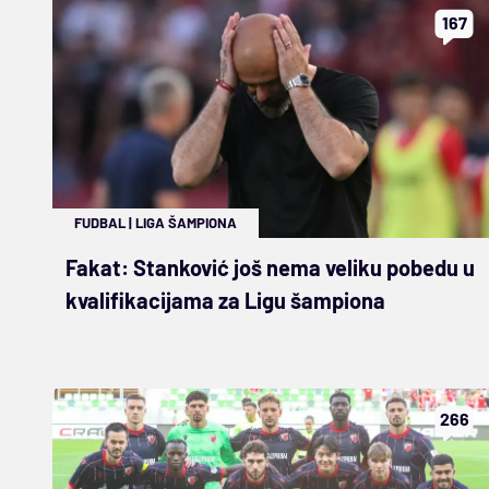
167
FUDBAL
|
LIGA ŠAMPIONA
Fakat: Stanković još nema veliku pobedu u
kvalifikacijama za Ligu šampiona
266