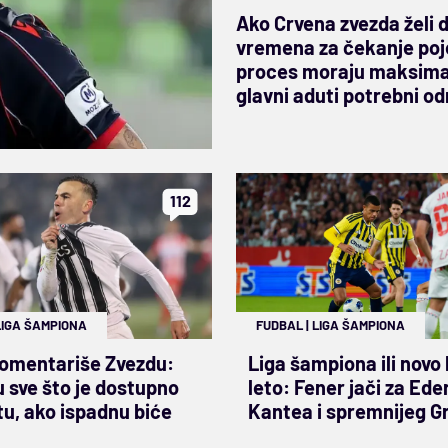
Ako Crvena zvezda želi 
vremena za čekanje pojedi
proces moraju maksimal
glavni aduti potrebni od
112
LIGA ŠAMPIONA
FUDBAL
|
LIGA ŠAMPIONA
omentariše Zvezdu:
Liga šampiona ili novo
u sve što je dostupno
leto: Fener jači za Ede
tu, ako ispadnu biće
Kantea i spremnijeg G