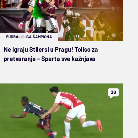
FUDBAL
|
LIGA ŠAMPIONA
Ne igraju Stilersi u Pragu! Toliso za
pretvaranje – Sparta sve kažnjava
38