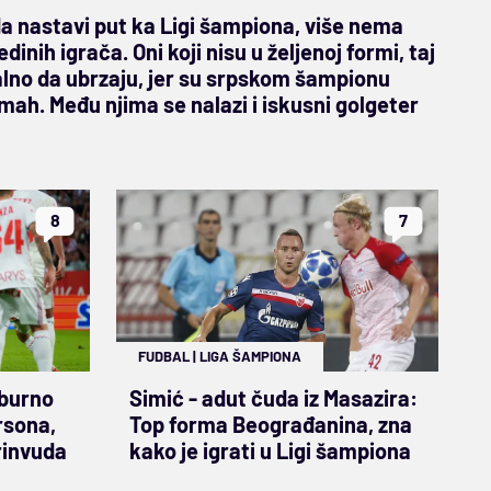
da nastavi put ka Ligi šampiona, više nema
nih igrača. Oni koji nisu u željenoj formi, taj
no da ubrzaju, jer su srpskom šampionu
mah. Među njima se nalazi i iskusni golgeter
8
7
FUDBAL
|
LIGA ŠAMPIONA
 burno
Simić - adut čuda iz Masazira:
rsona,
Top forma Beograđanina, zna
rinvuda
kako je igrati u Ligi šampiona