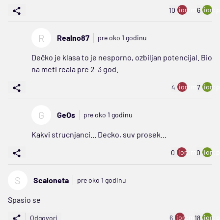
ion:minus
ion:p
10
6
R
Realno87
pre oko 1 godinu
Dečko je klasa to je nesporno, ozbiljan potencijal. Bio
na meti reala pre 2-3 god.
ion:minus
ion:p
4
7
G
GeOs
pre oko 1 godinu
Kakvi strucnjanci... Decko, suv prosek...
ion:minus
ion:p
0
0
S
Scaloneta
pre oko 1 godinu
Spasio se
ion:minus
ion:p
Odgovori
6
18