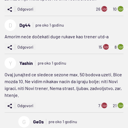
ion:minus
ion:p
Odgovori
26
10
D
Dg44
pre oko 1 godinu
Amorim neće dočekati duge rukave kao trener utd-a
ion:minus
ion:p
Odgovori
15
8
Y
Yashin
pre oko 1 godinu
Ovaj junajted ce sledece sezone max. 50 bodova uzeti. Bice
mozda 10. Ne vidim nikakav nacin da igraju bolje; niti Novi
igraci, niti Novi trener. Nema strast, ljubav, zadvoljstvo, zar,
htenje.
ion:minus
ion:p
Odgovori
7
21
G
GeOs
pre oko 1 godinu