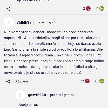
ion:minus
ion:p
3
19
V
Vldblk9a
pre oko 1 godinu
Nije komentar o Garnacu, mada ce i on progledati kad
napusti MU. Ali ta redakciju, mogli bi bar par reci i ako vas ne
zanima napisati o devojkama Arsenala koje su danas uzele
Ligu Sampiona, a krenule su od prvog kola kvalifikacija. Bile
totalni autsajderi protiv reala u 1/4 finalu, protiv liona u 1/2
finalu unapred prezaljene, a u finalu bilo samo pitanje koliko
ce im barselona dati golova. I ako je zenki fudbal u pitanju,
neverovatno je sta su uradile ove sezone u LS.
ion:minus
ion:p
Odgovori
37
40
G
gost12249
pre oko 1 godinu
nobody cares