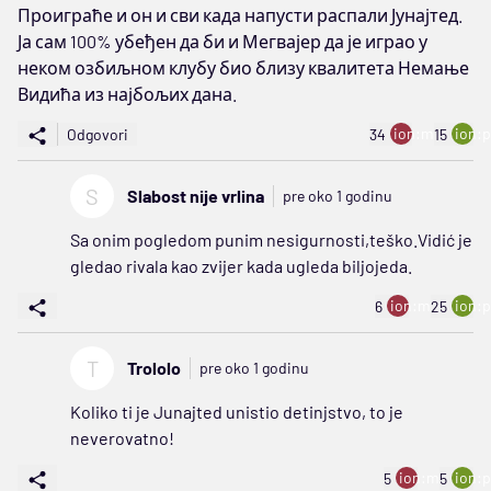
Проиграће и он и сви када напусти распали Јунајтед.
Ја сам 100% убеђен да би и Мегвајер да је играо у
неком озбиљном клубу био близу квалитета Немање
Видића из најбољих дана.
ion:minus
ion:p
Odgovori
34
15
S
Slabost nije vrlina
pre oko 1 godinu
Sa onim pogledom punim nesigurnosti,teško.Vidić je
gledao rivala kao zvijer kada ugleda biljojeda.
ion:minus
ion:p
6
25
T
Trololo
pre oko 1 godinu
Koliko ti je Junajted unistio detinjstvo, to je
neverovatno!
ion:minus
ion:p
5
5