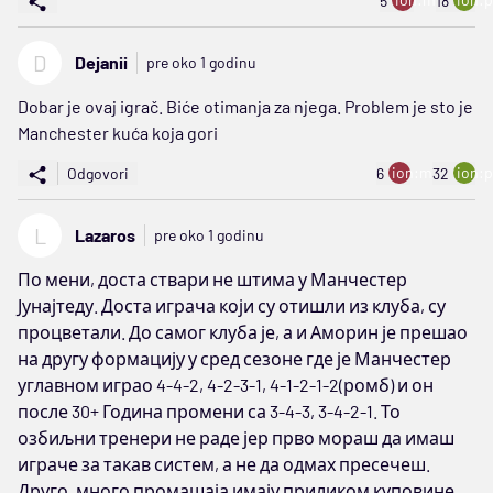
5
18
D
Dejanii
pre oko 1 godinu
Dobar je ovaj igrač. Biće otimanja za njega. Problem je sto je
Manchester kuća koja gori
ion:minus
ion:p
Odgovori
6
32
L
Lazaros
pre oko 1 godinu
По мени, доста ствари не штима у Манчестер
Јунајтеду. Доста играча који су отишли из клуба, су
процветали. До самог клуба је, а и Аморин је прешао
на другу формацију у сред сезоне где је Манчестер
углавном играо 4-4-2, 4-2-3-1, 4-1-2-1-2(ромб) и он
после 30+ Година промени са 3-4-3, 3-4-2-1. То
озбиљни тренери не раде јер прво мораш да имаш
играче за такав систем, а не да одмах пресечеш.
Друго, много промашаја имају приликом куповине