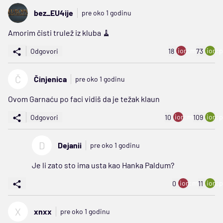
bez_EU4ije
pre oko 1 godinu
Amorim čisti trulež iz kluba 🧹
ion:minus
ion:p
Odgovori
18
73
Č
Činjenica
pre oko 1 godinu
Ovom Garnaću po faci vidiš da je težak klaun
ion:minus
ion:p
Odgovori
10
109
D
Dejanii
pre oko 1 godinu
Je li zato sto ima usta kao Hanka Paldum?
ion:minus
ion:p
0
11
X
xnxx
pre oko 1 godinu