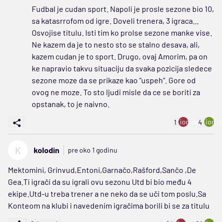
Fudbal je cudan sport. Napoli je prosle sezone bio 10,
sa katasrrofom od igre. Doveli trenera, 3 igraca...
Osvojise titulu. Isti tim ko prolse sezone manke vise.
Ne kazem da je to nesto sto se stalno desava, ali,
kazem cudan je to sport. Drugo, ovaj Amorim, pa on
ke napravio takvu situaciju da svaka pozicija sledece
sezone moze da se prikaze kao "uspeh". Gore od
ovog ne moze. To sto ljudi misle da ce se boriti za
opstanak, to je naivno.
ion:minus
ion:p
1
4
K
kolodin
pre oko 1 godinu
Mektomini, Grinvud,Entoni,Garnačo,Rašford,Sančo ,De
Gea.Ti igrači da su igrali ovu sezonu Utd bi bio među 4
ekipe.Utd-u treba trener a ne neko da se uči tom poslu.Sa
Konteom na klubi i navedenim igračima borili bi se za titulu