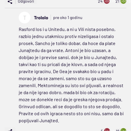
ion:minus
ion:p
Odgovori
24
21
T
Trololo
pre oko 1 godinu
Rasford los i u Unitedu, a ni u Vili nista posebno,
razbio jednu utakmicu protiv nizeligasa i ostalo
prosek, Sancho je toliko dobar, da hoce da plate
Junajtedu da ga vrate, Antoni je bio uzasan, a
dobijao je i previse sansi, dok je bio u Junajtedu,
takvi kao ti su pricali da je klovn, a sada od njega
pravite igracinu. De Gea je svakako bio u padu i
morao je da se zameni, samo sto su ga uzasno
zamenili. Mektomineja su isto svi pljuvali, a realnost
je da nije igrao dobro, mada bi bio ok za rotaciju,
moze se donekle reci da je greska njegova prodaja.
Grinvud odlican, ali se dogodilo to sto se dogodilo.
Pravite od ovih igraca nesto sto oni nisu, samo da bi
popljuvali Junajted.
ion:minus
ion:p