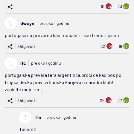
ion:minus
ion:p
10
23
D
dwayn
pre oko 1 godinu
portugalci su prevare,i kao fudbaleri i kao treneri.jasno
ion:minus
ion:p
Odgovori
22
16
L
lfc
pre oko 1 godinu
portugalska prevara tera argentinca,proci ce kao bos po
trnju,a decko pravi vrhunsku karijeru u naredni klub!
zapisite moje reci.
ion:minus
ion:p
Odgovori
25
27
T
Tln
pre oko 1 godinu
Tacno!!!