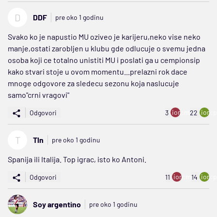
D
DDF
pre oko 1 godinu
Svako ko je napustio MU oziveo je karijeru,neko vise neko
manje,ostati zarobljen u klubu gde odlucuje o svemu jedna
osoba koji ce totalno unistiti MU i poslati ga u cempionsip
kako stvari stoje u ovom momentu...prelazni rok dace
mnoge odgovore za sledecu sezonu koja naslucuje
samo"crni vragovi"
ion:minus
ion:p
Odgovori
3
22
T
Tln
pre oko 1 godinu
Spanija ili Italija. Top igrac, isto ko Antoni.
ion:minus
ion:p
Odgovori
11
14
Soy argentino
pre oko 1 godinu