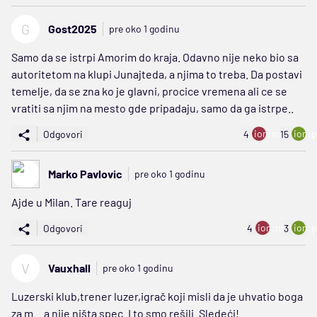
G
Gost2025
pre oko 1 godinu
Samo da se istrpi Amorim do kraja. Odavno nije neko bio sa
autoritetom na klupi Junajteda, a njima to treba. Da postavi
temelje, da se zna ko je glavni, procice vremena ali ce se
vratiti sa njim na mesto gde pripadaju, samo da ga istrpe..
ion:minus
ion:p
Odgovori
4
15
Marko Pavlovic
pre oko 1 godinu
Ajde u Milan. Tare reaguj
ion:minus
ion:p
Odgovori
4
3
V
Vauxhall
pre oko 1 godinu
Luzerski klub,trener luzer,igrač koji misli da je uhvatio boga
za m... a nije ništa spec. I to smo rešili. Sledeći!