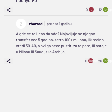
пропустио.
ion:minus
ion:p
0
12
Z
zhazard
pre oko 1 godinu
A gde ce to Leao da ode? Najavljuje se njegov
transfer vec 5 godina, satro 100+ miliona, lik realno
vredi 30-40, a ovi ga nece pustiti za te pare. Ili ostaje
u Milanu ili Saudijska Arabija.
ion:minus
ion:p
0
26