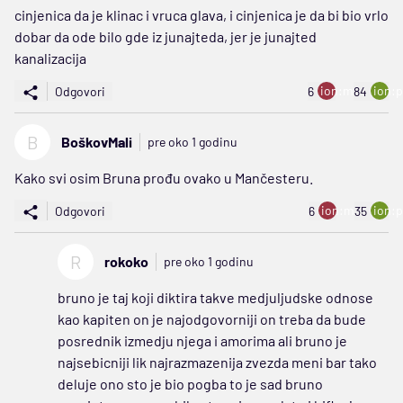
cinjenica da je klinac i vruca glava, i cinjenica je da bi bio vrlo
dobar da ode bilo gde iz junajteda, jer je junajted
kanalizacija
ion:minus
ion:p
Odgovori
6
84
B
BoškovMali
pre oko 1 godinu
Kako svi osim Bruna prođu ovako u Mančesteru.
ion:minus
ion:p
Odgovori
6
35
R
rokoko
pre oko 1 godinu
bruno je taj koji diktira takve medjuljudske odnose
kao kapiten on je najodgovorniji on treba da bude
posrednik izmedju njega i amorima ali bruno je
najsebicniji lik najrazmazenija zvezda meni bar tako
deluje ono sto je bio pogba to je sad bruno