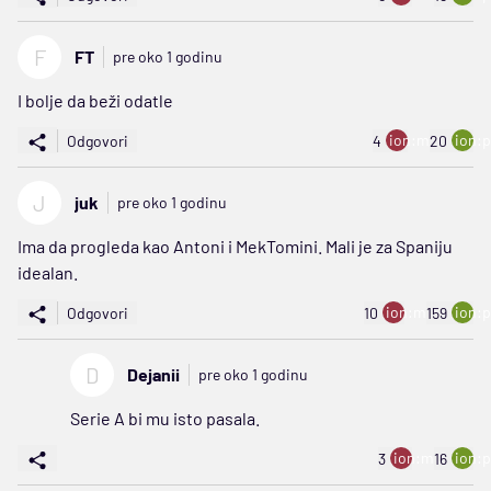
F
FT
pre oko 1 godinu
I bolje da beži odatle
ion:minus
ion:p
Odgovori
4
20
J
juk
pre oko 1 godinu
Ima da progleda kao Antoni i MekTomini. Mali je za Spaniju
idealan.
ion:minus
ion:p
Odgovori
10
159
D
Dejanii
pre oko 1 godinu
Serie A bi mu isto pasala.
ion:minus
ion:p
3
16