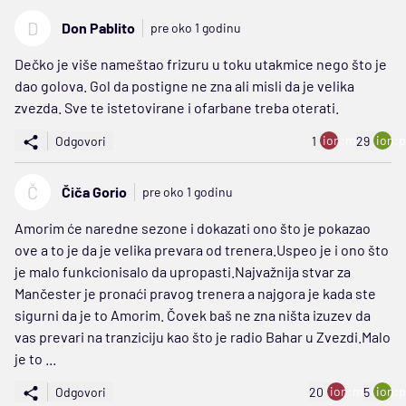
D
Don Pablito
pre oko 1 godinu
Dečko je više nameštao frizuru u toku utakmice nego što je
dao golova. Gol da postigne ne zna ali misli da je velika
zvezda. Sve te istetovirane i ofarbane treba oterati.
ion:minus
ion:p
Odgovori
1
29
Č
Čiča Gorio
pre oko 1 godinu
Amorim će naredne sezone i dokazati ono što je pokazao
ove a to je da je velika prevara od trenera.Uspeo je i ono što
je malo funkcionisalo da upropasti.Najvažnija stvar za
Mančester je pronaći pravog trenera a najgora je kada ste
sigurni da je to Amorim. Čovek baš ne zna ništa izuzev da
vas prevari na tranziciju kao što je radio Bahar u Zvezdi.Malo
je to ...
ion:minus
ion:p
Odgovori
20
5