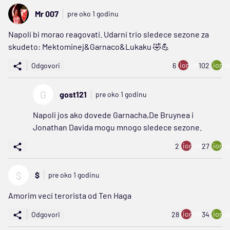
Mr 007
pre oko 1 godinu
Napoli bi morao reagovati. Udarni trio sledece sezone za
skudeto: Mektominej&Garnaco&Lukaku 🤣💪
ion:minus
ion:p
Odgovori
6
102
G
gost121
pre oko 1 godinu
Napoli jos ako dovede Garnacha,De Bruynea i
Jonathan Davida mogu mnogo sledece sezone.
ion:minus
ion:p
2
27
$
$
pre oko 1 godinu
Amorim veci terorista od Ten Haga
ion:minus
ion:p
Odgovori
28
34