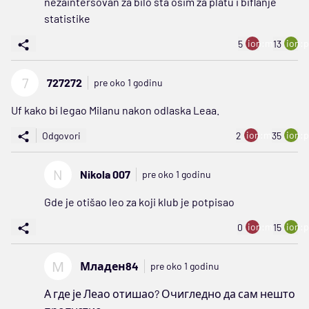
nezaintersovan za bilo sta osim za platu i biflanje
statistike
ion:minus
ion:p
5
13
7
727272
pre oko 1 godinu
Uf kako bi legao Milanu nakon odlaska Leaa.
ion:minus
ion:p
Odgovori
2
35
N
Nikola 007
pre oko 1 godinu
Gde je otišao leo za koji klub je potpisao
ion:minus
ion:p
0
15
М
Младен84
pre oko 1 godinu
А где је Леао отишао? Очигледно да сам нешто