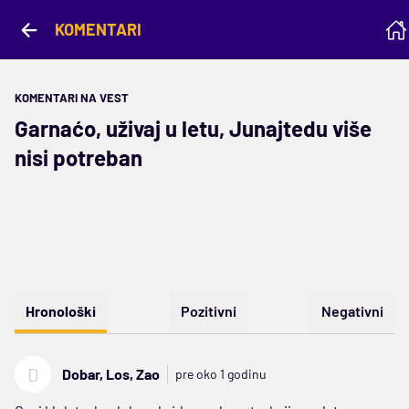
KOMENTARI
KOMENTARI NA VEST
Garnaćo, uživaj u letu, Junajtedu više
nisi potreban
Hronološki
Pozitivni
Negativni
D
Dobar, Los, Zao
pre oko 1 godinu