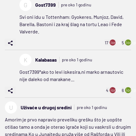
G
Gost7399
pre oko 1 godinu
Svi oni idu u Tottenham: Gyokeres, Munjoz, David,
Barella, Bastoni i za kraj šlag na tortu Leao i Fede
Valverde.
ion:minus
ion:p
17
5
K
Kalabasas
pre oko 1 godinu
Gost7399*ako to levi iskesira,ni marko arnautovic
nije daleko od marakane...
ion:minus
ion:p
4
6
U
Uživaće u drugoj sredini
pre oko 1 godinu
Amorim je prvo napravio preveliku grešku što je uopšte
otišao tamo a onda je oterao igrače koji su vaskrsli u drugim
sredinama.Ko u Junajtedu pruža više od Rašforda u Vili ili