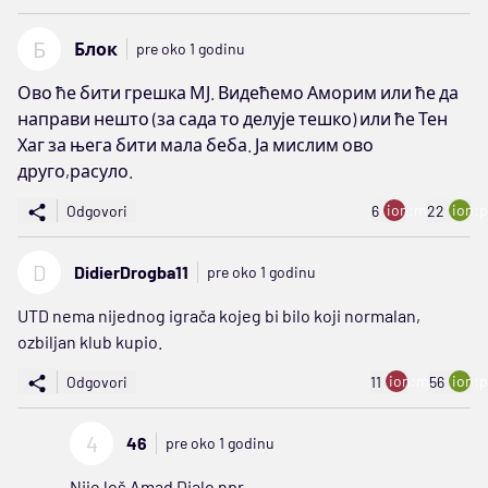
Б
Блок
pre oko 1 godinu
Ово ће бити грешка МЈ. Видећемо Аморим или ће да
направи нешто (за сада то делује тешко) или ће Тен
Хаг за њега бити мала беба. Ја мислим ово
друго,расуло.
ion:minus
ion:p
Odgovori
6
22
D
DidierDrogba11
pre oko 1 godinu
UTD nema nijednog igrača kojeg bi bilo koji normalan,
ozbiljan klub kupio.
ion:minus
ion:p
Odgovori
11
56
4
46
pre oko 1 godinu
Nije loš Amad Dialo npr