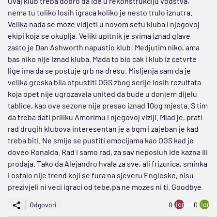
Ovaj klub treba dobro da ide u rekonstrukciju vodstva,
nema tu toliko losih igraca koliko je nesto trulo iznutra.
Velika nada se moze vidjeti u novom sefu kluba i njegovoj
ekipi koja se okuplja. Veliki upitnik je svima iznad glave
zasto je Dan Ashworth napustio klub! Medjutim niko, ama
bas niko nije iznad kluba. Mada to bio cak i klub iz cetvrte
lige ima da se postuje grb na dresu. Misljenja sam da je
velika greska bila otpustiti OGS zbog serije losih rezultata
koja opet nije ugrozavala united da bude u donjem dijelu
tablice, kao ove sezone nije presao iznad 10og mjesta. S tim
da treba dati priliku Amorimu i njegovoj viziji. Mlad je, prati
rad drugih klubova interesentan je a bgm i zajeban je kad
treba biti. Ne smije se pustiti emocijama kao OGS kad je
doveo Ronalda. Rad i samo rad, za sav neposluh ide kazna ili
prodaja. Tako da Alejandro hvala za sve, ali frizurica, sminka
i ostalo nije trend koji se fura na sjeveru Engleske, nisu
prezivjeli ni veci igraci od tebe,pa ne mozes ni ti. Goodbye
ion:minus
ion:p
Odgovori
0
0