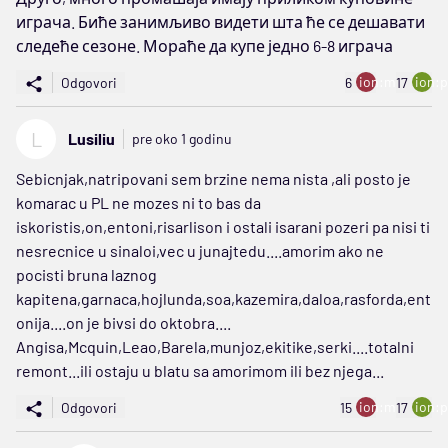
играча. Биће занимљиво видети шта ће се дешавати
следеће сезоне. Мораће да купе једно 6-8 играча
ion:minus
ion:p
Odgovori
6
17
L
Lusiliu
pre oko 1 godinu
Sebicnjak,natripovani sem brzine nema nista ,ali posto je
komarac u PL ne mozes ni to bas da
iskoristis,on,entoni,risarlison i ostali isarani pozeri pa nisi ti
nesrecnice u sinaloi,vec u junajtedu....amorim ako ne
pocisti bruna laznog
kapitena,garnaca,hojlunda,soa,kazemira,daloa,rasforda,ent
onija....on je bivsi do oktobra....
Angisa,Mcquin,Leao,Barela,munjoz,ekitike,serki....totalni
remont...ili ostaju u blatu sa amorimom ili bez njega...
ion:minus
ion:p
Odgovori
15
17