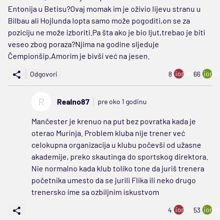
Entonija u Betisu?Ovaj momak im je oživio lijevu stranu u
Bilbau ali Hojlunda lopta samo može pogoditi,on se za
poziciju ne može izboriti.Pa šta ako je bio ljut,trebao je biti
veseo zbog poraza?Njima na godine sljeduje
Čempionšip,Amorim je bivši već na jesen.
ion:minus
ion:p
Odgovori
8
66
R
Realno87
pre oko 1 godinu
Mančester je krenuo na put bez povratka kada je
oterao Murinja. Problem kluba nije trener već
celokupna organizacija u klubu počevši od užasne
akademije, preko skautinga do sportskog direktora.
Nie normalno kada klub toliko tone da juriš trenera
početnika umesto da se jurili Flika ili neko drugo
trenersko ime sa ozbiljnim iskustvom
ion:minus
ion:p
4
53