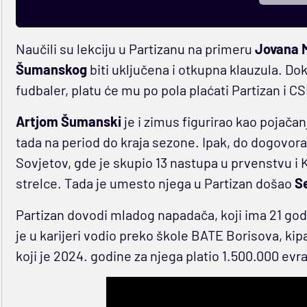
Naučili su lekciju u Partizanu na primeru
Jovana M
Šumanskog
biti uključena i otkupna klauzula. D
fudbaler, platu će mu po pola plaćati Partizan i C
Artjom Šumanski
je i zimus figurirao kao pojačanj
tada na period do kraja sezone. Ipak, do dogovora n
Sovjetov, gde je skupio 13 nastupa u prvenstvu i K
strelce. Tada je umesto njega u Partizan došao
Se
Partizan dovodi mladog napadača, koji ima 21 god
je u karijeri vodio preko škole BATE Borisova, ki
koji je 2024. godine za njega platio 1.500.000 evra