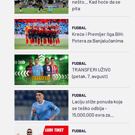
nešto... Kad hoće da se
pita
FUDBAL
Kreće i Premijer liga BIH:
Potera za Banjalučanima
FUDBAL
TRANSFERI UŽIVO
(petak, 7. avgust)
FUDBAL
Laciju stiže ponuda koja
se teško odbija -
15.000.000 evra za
Ratkova
FUDBAL