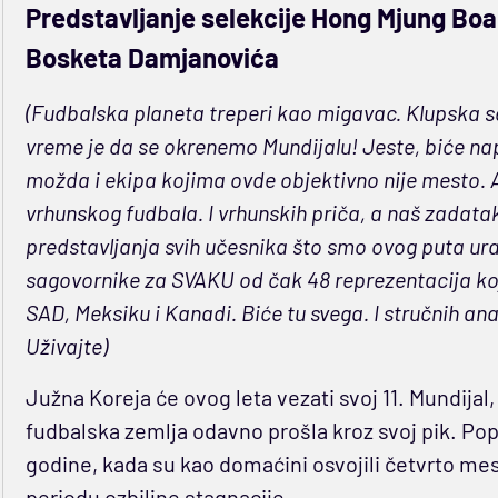
Predstavljanje selekcije Hong Mjung Bo
Bosketa Damjanovića
(Fudbalska planeta treperi kao migavac. Klupska s
vreme je da se okrenemo Mundijalu! Jeste, biće nap
možda i ekipa kojima ovde objektivno nije mesto. Ali
vrhunskog fudbala. I vrhunskih priča, a naš zadatak
predstavljanja svih učesnika što smo ovog puta urad
sagovornike za SVAKU od čak 48 reprezentacija ko
SAD, Meksiku i Kanadi. Biće tu svega. I stručnih ana
Uživajte)
Južna Koreja će ovog leta vezati svoj 11. Mundijal, u
fudbalska zemlja odavno prošla kroz svoj pik. Popu
godine, kada su kao domaćini osvojili četvrto m
periodu ozbiljne stagnacije.