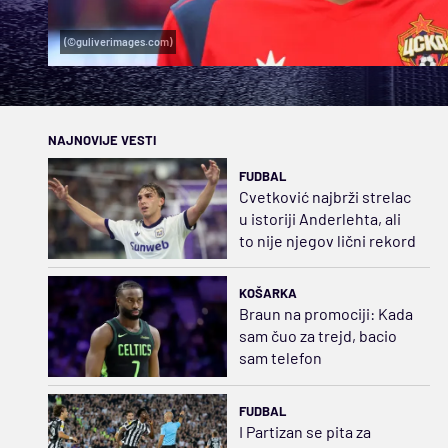
(©guliverimages.com)
NAJNOVIJE VESTI
FUDBAL
Cvetković najbrži strelac
u istoriji Anderlehta, ali
to nije njegov lični rekord
KOŠARKA
Braun na promociji: Kada
sam čuo za trejd, bacio
sam telefon
FUDBAL
I Partizan se pita za