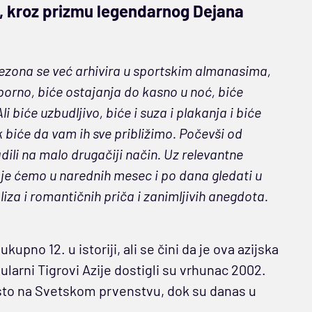
a, kroz prizmu legendarnog Dejana
ezona se već arhivira u sportskim almanasima,
orno, biće ostajanja do kasno u noć, biće
 biće uzbudljivo, biće i suza i plakanja i biće
 biće da vam ih sve približimo. Počevši od
ili na malo drugačiji način. Uz relevantne
je ćemo u narednih mesec i po dana gledati u
liza i romantičnih priča i zanimljivih anegdota.
kupno 12. u istoriji, ali se čini da je ova azijska
larni Tigrovi Azije dostigli su vrhunac 2002.
esto na Svetskom prvenstvu, dok su danas u