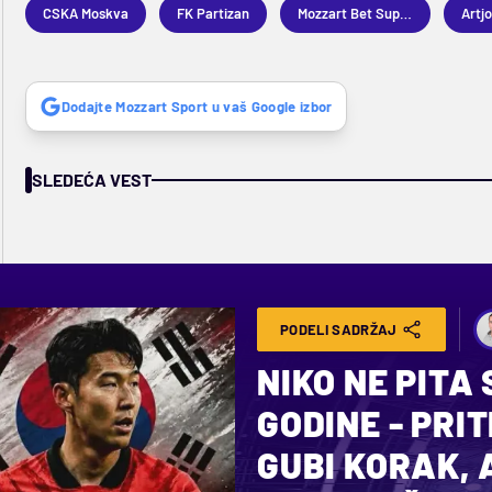
CSKA Moskva
FK Partizan
Mozzart Bet Superliga
Artj
Dodajte Mozzart Sport u vaš Google izbor
SLEDEĆA VEST
PODELI SADRŽAJ
NIKO NE PITA
GODINE - PRIT
GUBI KORAK, 