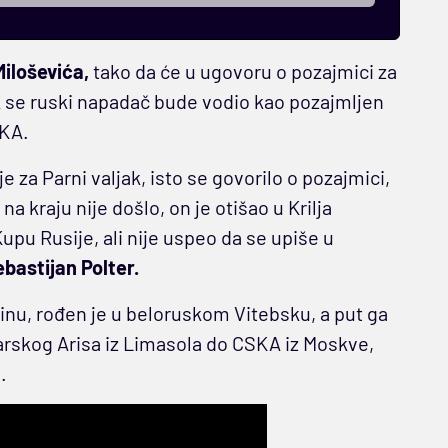
iloševića,
tako da će u ugovoru o pozajmici za
ok se ruski napadač bude vodio kao pozajmljen
SKA.
e za Parni valjak, isto se govorilo o pozajmici,
a kraju nije došlo, on je otišao u Krilja
upu Rusije, ali nije uspeo da se upiše u
bastijan Polter.
inu, rođen je u beloruskom Vitebsku, a put ga
parskog Arisa iz Limasola do CSKA iz Moskve,
.