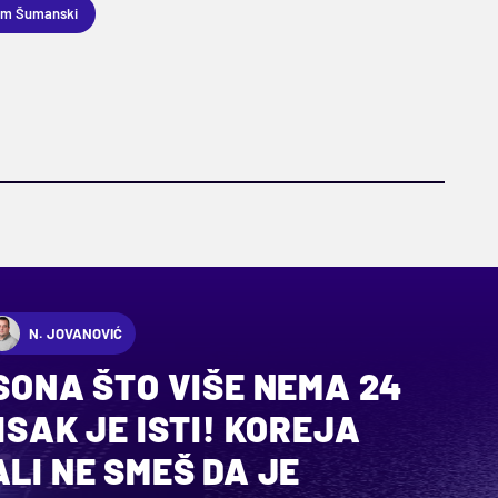
om Šumanski
N. JOVANOVIĆ
 SONA ŠTO VIŠE NEMA 24
ISAK JE ISTI! KOREJA
ALI NE SMEŠ DA JE