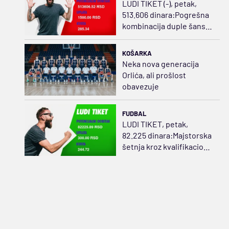
LUDI TIKET (-), petak,
513.606 dinara:Pogrešna
kombinacija duple šanse
i golova sažvakala
dobitak
KOŠARKA
Neka nova generacija
Orlića, ali prošlost
obavezuje
FUDBAL
LUDI TIKET, petak,
82.225 dinara:Majstorska
šetnja kroz kvalifikacione
mečeve