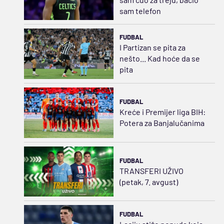
sam telefon
FUDBAL
I Partizan se pita za
nešto... Kad hoće da se
pita
FUDBAL
Kreće i Premijer liga BIH:
Potera za Banjalučanima
FUDBAL
TRANSFERI UŽIVO
(petak, 7. avgust)
FUDBAL