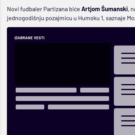
Novi fudbaler Partizana biće
Artjom Šumanski
, 
jednogodišnju pozajmicu u Humsku 1, saznaje Moz
IZABRANE VESTI