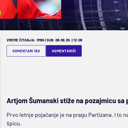
VREME ČITANJA: 1MIN | SUB. 06.06.26. | 12:08
KOMENTARI 180
KOMENTARIŠI
Artjom Šumanski stiže na pozajmicu sa
Prvo letnje pojačanje je na pragu Partizana. I to na
špicu.