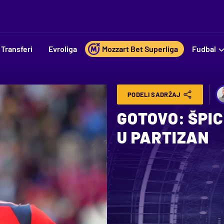
Transferi
Evroliga
Mozzart Bet Superliga
Fudbal
PODELI SADRŽAJ
GOTOVO: ŠPIC
U PARTIZAN