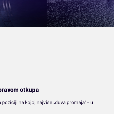
 pravom otkupa
 poziciji na kojoj najviše „duva promaja“ – u