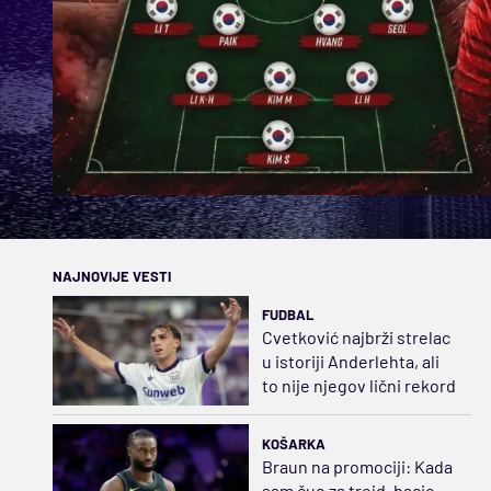
NAJNOVIJE VESTI
FUDBAL
Cvetković najbrži strelac
u istoriji Anderlehta, ali
to nije njegov lični rekord
KOŠARKA
Braun na promociji: Kada
sam čuo za trejd, bacio