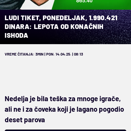
LUDI TIKET, PONEDELJAK, 1.990.421
DINARA: LEPOTA OD KONAČNIH
ISHODA
VREME ČITANJA: 3MIN | PON. 14.04.25. | 08:13
Nedelja je bila teška za mnoge igrače,
ali ne i za čoveka koji je lagano pogodio
deset parova