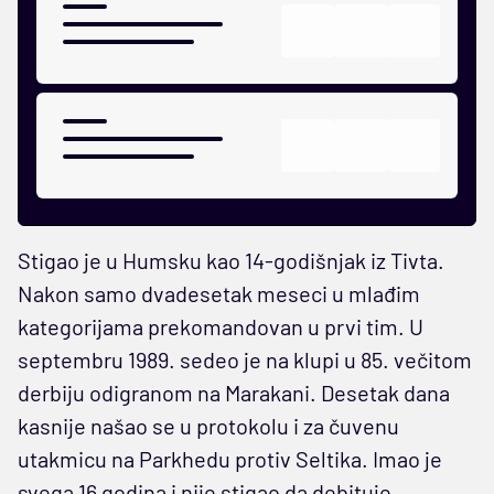
Stigao je u Humsku kao 14-godišnjak iz Tivta.
Nakon samo dvadesetak meseci u mlađim
kategorijama prekomandovan u prvi tim. U
septembru 1989. sedeo je na klupi u 85. večitom
derbiju odigranom na Marakani. Desetak dana
kasnije našao se u protokolu i za čuvenu
utakmicu na Parkhedu protiv Seltika. Imao je
svega 16 godina i nije stigao da debituje...