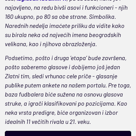
najavljeno, na redu bivši asovi i funkcioneri - njih
160 ukupno, po 80 sa obe strane. Simbolika.
Narednih nedelja imaćete priliku da vidite kako
su birala neka od najvećih imena beogradskih
velikana, kao i njihova obrazloženja.
Podsetimo, pošto i druga ’etapa’ bude završena,
pošto saberemo glasove i dobijemo još jedan
Zlatni tim, sledi vrhunac cele priče - glasanje
publike putem ankete na našem portalu. Pre toga,
baza fudbalera biće sužena na osnovu glasova
struke, a igrači klasifikovani po pozicijama. Kao
neka vrsta predigre, biće organizovan i izbor
idealnih 11 večitih rivala u 21. veku
.