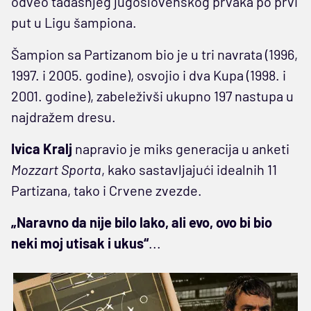
odveo tadašnjeg jugoslovenskog prvaka po prvi
put u Ligu šampiona.
Šampion sa Partizanom bio je u tri navrata (1996,
1997. i 2005. godine), osvojio i dva Kupa (1998. i
2001. godine), zabeleživši ukupno 197 nastupa u
najdražem dresu.
Ivica Kralj
napravio je miks generacija u anketi
Mozzart Sporta
, kako sastavljajući idealnih 11
Partizana, tako i Crvene zvezde.
„Naravno da nije bilo lako, ali evo, ovo bi bio
neki moj utisak i ukus“
...