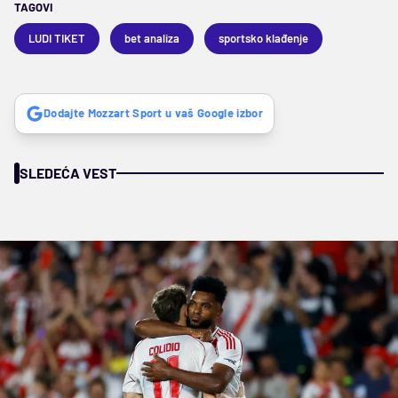
TAGOVI
LUDI TIKET
bet analiza
sportsko klađenje
Dodajte Mozzart Sport u vaš Google izbor
SLEDEĆA VEST