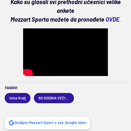
Kako su glasali svi prethodni učesnici velike
ankete
Mozzart Sporta možete da pronađete
OVDE
.
TAGOVI
Ivica Kralj
80 GODINA VEČITIH
Dodajte Mozzart Sport u vaš Google izbor