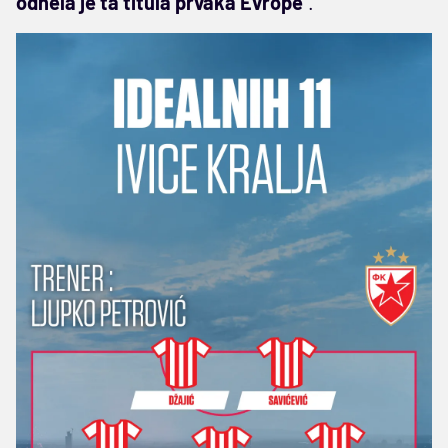
odnela je ta titula prvaka Evrope
“.