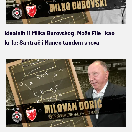
Idealnih 11 Milka Đurovskog: Može File i kao
krilo; Santrač i Mance tandem snova