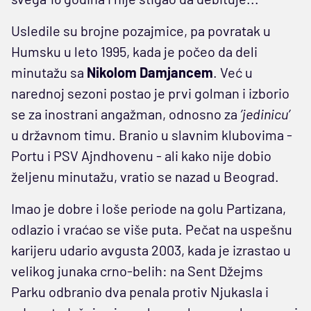
Usledile su brojne pozajmice, pa povratak u
Humsku u leto 1995, kada je počeo da deli
minutažu sa
Nikolom Damjancem
. Već u
narednoj sezoni postao je prvi golman i izborio
se za inostrani angažman, odnosno za
’jedinicu’
u državnom timu. Branio u slavnim klubovima -
Portu i PSV Ajndhovenu - ali kako nije dobio
željenu minutažu, vratio se nazad u Beograd.
Imao je dobre i loše periode na golu Partizana,
odlazio i vraćao se više puta. Pečat na uspešnu
karijeru udario avgusta 2003, kada je izrastao u
velikog junaka crno-belih: na Sent Džejms
Parku odbranio dva penala protiv Njukasla i