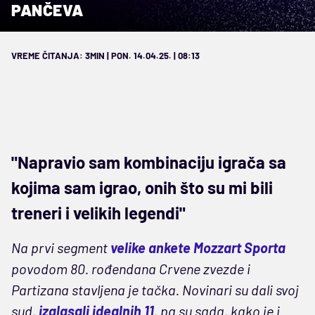
PANČEVA
VREME ČITANJA: 3MIN | PON. 14.04.25. | 08:13
"Napravio sam kombinaciju igrača sa
kojima sam igrao, onih što su mi bili
treneri i velikih legendi"
Na prvi segment
velike ankete Mozzart Sporta
povodom 80. rođendana Crvene zvezde i
Partizana stavljena je tačka. Novinari su dali svoj
sud,
izglasali idealnih 11
, pa su sada, kako je i