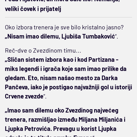
veliki čovek i prijatelj
Oko izbora trenera je sve bilo kristalno jasno?
„Nisam imao dilemu, Ljubiša Tumbaković
“.
Reč-dve o Zvezdinom timu...
„Sličan sistem izbora kao i kod Partizana -
miks legendi i igrača koje sam imao prilike da
gledam. Eto, nisam našao mesto za Darka
Pančeva, iako je postigao najvažniji gol u istoriji
Crvene zvezde
“.
„Imao sam dilemu oko Zvezdinog najvećeg
trenera, razmišljao između Miljana Miljanića i
Ljupka Petrovića. Prevagu u korist Ljupka