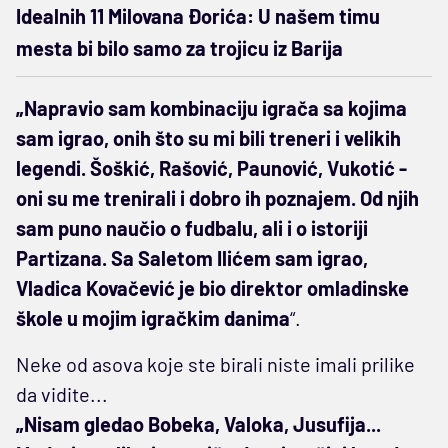
Idealnih 11 Milovana Đorića: U našem timu
mesta bi bilo samo za trojicu iz Barija
„Napravio sam kombinaciju igrača sa kojima
sam igrao, onih što su mi bili treneri i velikih
legendi. Šoškić, Rašović, Paunović, Vukotić -
oni su me trenirali i dobro ih poznajem. Od njih
sam puno naučio o fudbalu, ali i o istoriji
Partizana. Sa Saletom Ilićem sam igrao,
Vladica Kovačević je bio direktor omladinske
škole u mojim igračkim danima
“.
Neke od asova koje ste birali niste imali prilike
da vidite...
„Nisam gledao Bobeka, Valoka, Jusufija...