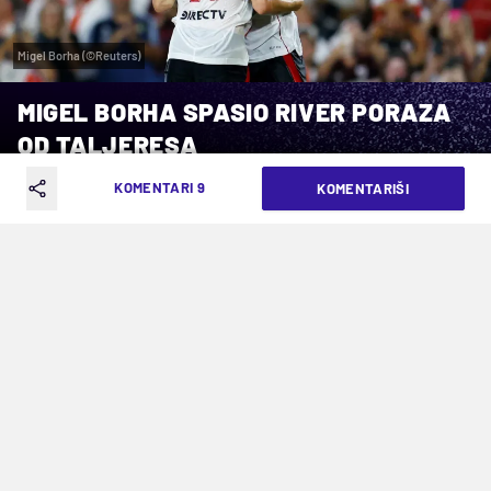
Migel Borha (©Reuters)
MIGEL BORHA SPASIO RIVER PORAZA
OD TALJERESA
KOMENTARI 9
KOMENTARIŠI
VREME ČITANJA: 3MIN | PON. 14.04.25. | 08:13
Napadač u 87. minutu doneo remi svom
timu
River Plejt nije najbolje startovao u Aperturi