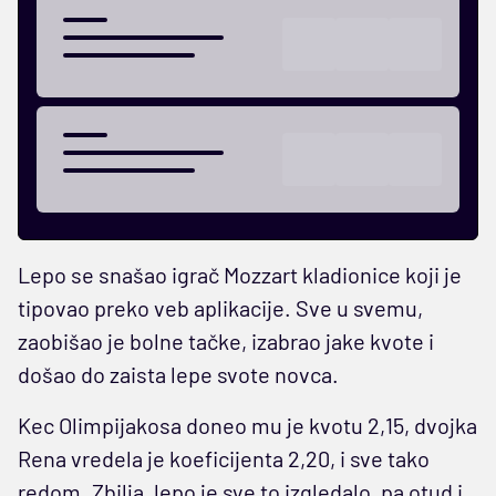
Lepo se snašao igrač Mozzart kladionice koji je
tipovao preko veb aplikacije. Sve u svemu,
zaobišao je bolne tačke, izabrao jake kvote i
došao do zaista lepe svote novca.
Kec Olimpijakosa doneo mu je kvotu 2,15, dvojka
Rena vredela je koeficijenta 2,20, i sve tako
redom. Zbilja, lepo je sve to izgledalo, pa otud i