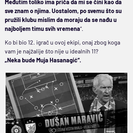
Međutim toliko ima priča da mi se čini kao da
sve znam o njima. Uostalom, po svemu što su
pružili klubu mislim da moraju da se nađu u
najboljem timu svih vremena
“.
Ko bi bio 12. igrač u ovoj ekipi, onaj zbog koga
vam je najžalije što nije u idealnih 11?
„Neka bude Muja Hasanagić“.