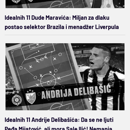
Idealnih 11 Dude Maravića: Miljan za dlaku
postao selektor Brazila i menadžer Liverpula
Idealnih 11 Andrije Delibašića: Da se ne ljuti
Peđa Mijatović, ali mora Sale Ilić! Nemanja,