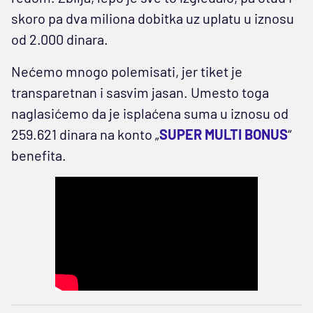
skoro pa dva miliona dobitka uz uplatu u iznosu
od 2.000 dinara.
Nećemo mnogo polemisati, jer tiket je
transparetnan i sasvim jasan. Umesto toga
naglasićemo da je isplaćena suma u iznosu od
259.621 dinara na konto „
SUPER MULTI BONUS
“
benefita.