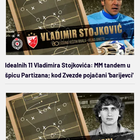
Idealnih 11 Vladimira Stojkovića: MM tandem u
špicu Partizana; kod Zvezde pojačani 'barijevci'