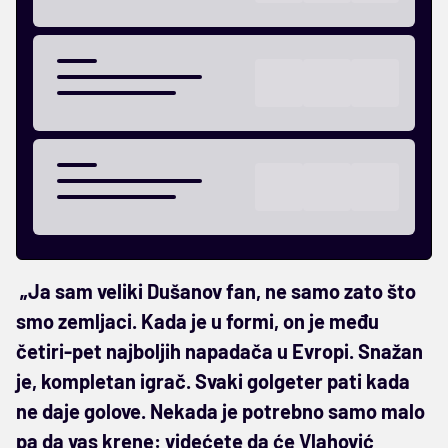
„Ja sam veliki Dušanov fan, ne samo zato što
smo zemljaci. Kada je u formi, on je među
četiri-pet najboljih napadača u Evropi. Snažan
je, kompletan igrač. Svaki golgeter pati kada
ne daje golove. Nekada je potrebno samo malo
pa da vas krene: videćete da će Vlahović