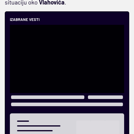
situaciju oko
Vlahovića
.
IZABRANE VESTI