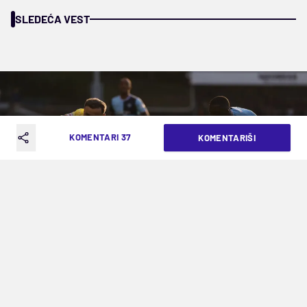
SLEDEĆA VEST
KOMENTARI 37
KOMENTARIŠI
(©Reuters)
ČARLTON VADI VIZU ZA VEMBLI, TAMO
JE VEĆ LEJTON ORIJENT