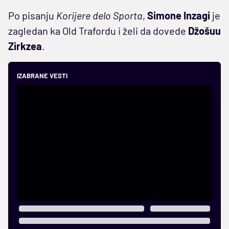
Po pisanju
Korijere delo Sporta
,
Simone Inzagi
je
zagledan ka Old Trafordu i želi da dovede
Džošuu
Zirkzea
.
IZABRANE VESTI