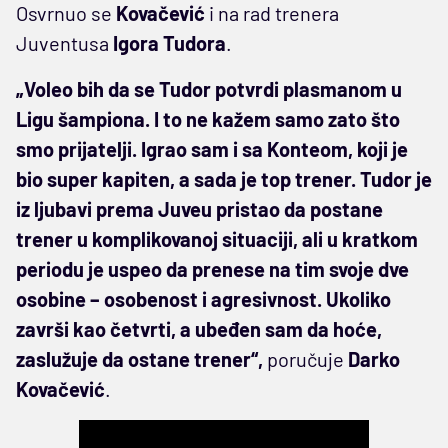
Osvrnuo se
Kovačević
i na rad trenera
Juventusa
Igora Tudora
.
„Voleo bih da se Tudor potvrdi plasmanom u
Ligu šampiona. I to ne kažem samo zato što
smo prijatelji. Igrao sam i sa Konteom, koji je
bio super kapiten, a sada je top trener. Tudor je
iz ljubavi prema Juveu pristao da postane
trener u komplikovanoj situaciji, ali u kratkom
periodu je uspeo da prenese na tim svoje dve
osobine – osobenost i agresivnost. Ukoliko
završi kao četvrti, a ubeđen sam da hoće,
zaslužuje da ostane trener“,
poručuje
Darko
Kovačević
.