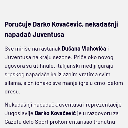
Poručuje Darko Kovačević, nekadašnji
napadač Juventusa
Sve miriše na rastanak
Dušana Vlahovića
i
Juventusa na kraju sezone. Priče oko novog
ugovora su utihnule, italijanski mediji guraju
srpskog napadača ka izlaznim vratima svim
silama, a on ionako sve manje igre u crno-belom
dresu.
Nekadašnji napadač Juventusa i reprezentacije
Jugoslavije
Darko
Kovačević
je u razgovoru za
Gazetu delo Sport prokomentarisao trenutnu