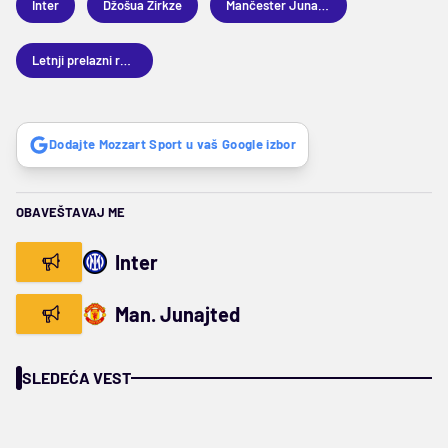
Inter
Džošua Zirkze
Mančester Junajted
Letnji prelazni rok 2025
Dodajte Mozzart Sport u vaš Google izbor
OBAVEŠTAVAJ ME
Inter
Man. Junajted
SLEDEĆA VEST