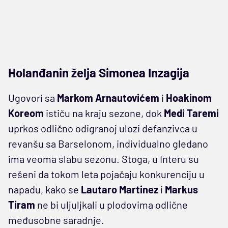
Holanđanin želja Simonea Inzagija
Ugovori sa
Markom Arnautovićem
i
Hoakinom
Koreom
ističu na kraju sezone, dok
Medi Taremi
uprkos odlično odigranoj ulozi defanzivca u
revanšu sa Barselonom, individualno gledano
ima veoma slabu sezonu. Stoga, u Interu su
rešeni da tokom leta pojačaju konkurenciju u
napadu, kako se
Lautaro Martinez
i
Markus
Tiram
ne bi uljuljkali u plodovima odlične
međusobne saradnje.