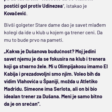
postići gol protiv Udinezea
“, istakao je
Kovačević
.
Bivši golgeter Stare dame dao je savet mlađem
kolegi da ide u klub u kojem ga trener ceni. Da
mu to bude prvo na pameti.
„Kakva je Dušanova budućnost? Moj jedini
savet njemu je da se fokusira na klub i trenera
koji ga stvarno žele. Mi u Olimpijakosu imamo El
Kabija i prezadovoljni smo njim. Voleo bih da
vidim Vlahovića u Španiji, možda u Atletiko
Madridu. Simeone ima Serlota, ali on bi bio
idealan trener za Dušana. Meni je samo bitno
da je on srećan“.