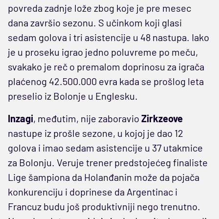
povreda zadnje lože zbog koje je pre mesec
dana završio sezonu. S učinkom koji glasi
sedam golova i tri asistencije u 48 nastupa. Iako
je u proseku igrao jedno poluvreme po meču,
svakako je reč o premalom doprinosu za igrača
plaćenog 42.500.000 evra kada se prošlog leta
preselio iz Bolonje u Englesku.
Inzagi
, međutim, nije zaboravio
Zirkzeove
nastupe iz prošle sezone, u kojoj je dao 12
golova i imao sedam asistencije u 37 utakmice
za Bolonju. Veruje trener predstojećeg finaliste
Lige šampiona da Holanđanin može da pojača
konkurenciju i doprinese da Argentinac i
Francuz budu još produktivniji nego trenutno.