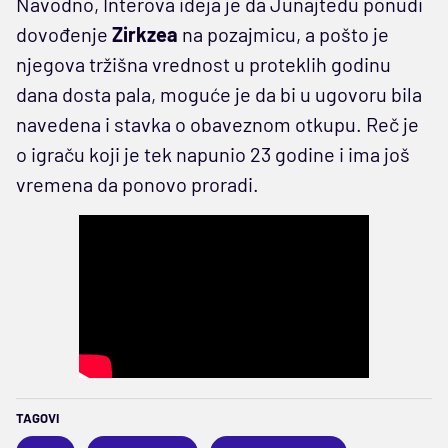
Navodno, Interova ideja je da Junajtedu ponudi
dovođenje
Zirkzea
na pozajmicu, a pošto je
njegova tržišna vrednost u proteklih godinu
dana dosta pala, moguće je da bi u ugovoru bila
navedena i stavka o obaveznom otkupu. Reč je
o igraču koji je tek napunio 23 godine i ima još
vremena da ponovo proradi.
TAGOVI