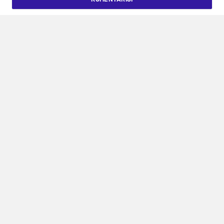
MEDIJSKI SPONZORI