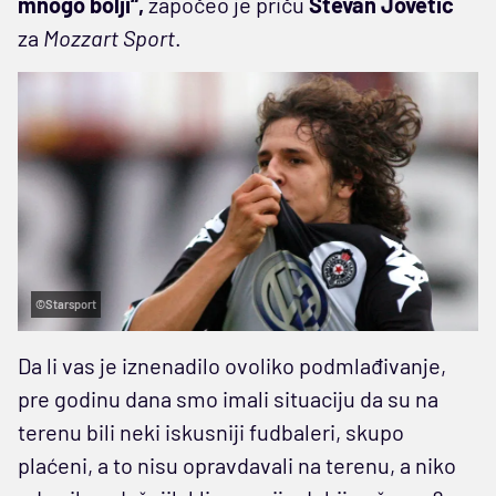
mnogo bolji“,
započeo je priču
Stevan Jovetić
za
Mozzart Sport
.
©Starsport
Da li vas je iznenadilo ovoliko podmlađivanje,
pre godinu dana smo imali situaciju da su na
terenu bili neki iskusniji fudbaleri, skupo
plaćeni, a to nisu opravdavali na terenu, a niko