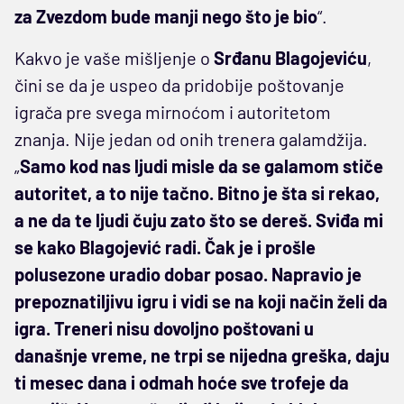
za Zvezdom bude manji nego što je bio
“.
Kakvo je vaše mišljenje o
Srđanu Blagojeviću
,
čini se da je uspeo da pridobije poštovanje
igrača pre svega mirnoćom i autoritetom
znanja. Nije jedan od onih trenera galamdžija.
„
Samo kod nas ljudi misle da se galamom stiče
autoritet, a to nije tačno. Bitno je šta si rekao,
a ne da te ljudi čuju zato što se dereš. Sviđa mi
se kako Blagojević radi. Čak je i prošle
polusezone uradio dobar posao. Napravio je
prepoznatiljivu igru i vidi se na koji način želi da
igra. Treneri nisu dovoljno poštovani u
današnje vreme, ne trpi se nijedna greška, daju
ti mesec dana i odmah hoće sve trofeje da