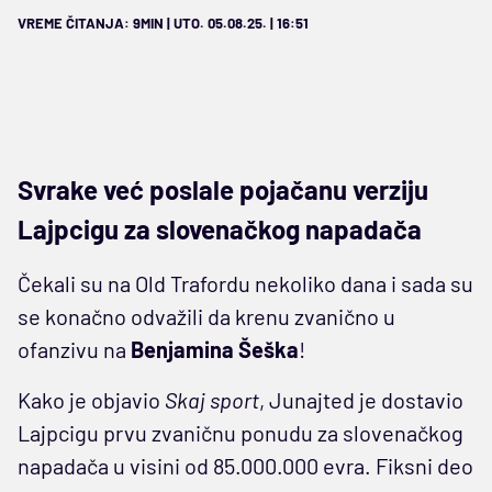
VREME ČITANJA: 9MIN | UTO. 05.08.25. | 16:51
Svrake već poslale pojačanu verziju
Lajpcigu za slovenačkog napadača
Čekali su na Old Trafordu nekoliko dana i sada su
se konačno odvažili da krenu zvanično u
ofanzivu na
Benjamina Šeška
!
Kako je objavio
Skaj sport
, Junajted je dostavio
Lajpcigu prvu zvaničnu ponudu za slovenačkog
napadača u visini od 85.000.000 evra. Fiksni deo