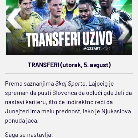
TRANSFERI (utorak, 5. avgust)
Prema saznanjima
Skaj Sporta
, Lajpcig je
spreman da pusti Slovenca da odluči gde želi da
nastavi karijeru, što će indirektno reći da
Junajted ima malu prednost, iako je Njukaslova
ponuda jača.
Saga se nastavlja!