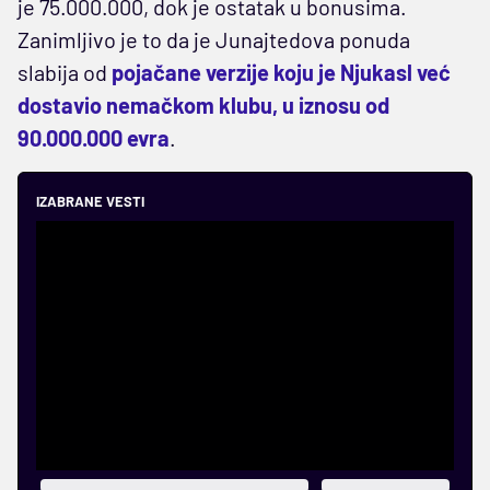
je 75.000.000, dok je ostatak u bonusima.
Zanimljivo je to da je Junajtedova ponuda
slabija od
pojačane verzije koju je Njukasl već
dostavio nemačkom klubu, u iznosu od
90.000.000 evra
.
IZABRANE VESTI