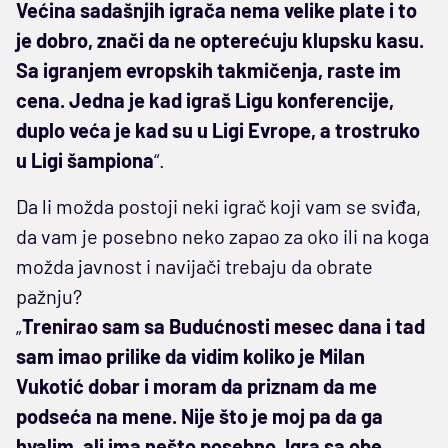
Većina sadašnjih igrača nema velike plate i to
je dobro, znači da ne opterećuju klupsku kasu.
Sa igranjem evropskih takmičenja, raste im
cena. Jedna je kad igraš Ligu konferencije,
duplo veća je kad su u Ligi Evrope, a trostruko
u Ligi šampiona
“.
Da li možda postoji neki igrač koji vam se sviđa,
da vam je posebno neko zapao za oko ili na koga
možda javnost i navijači trebaju da obrate
pažnju?
„
Trenirao sam sa Budućnosti mesec dana i tad
sam imao prilike da vidim koliko je Milan
Vukotić dobar i moram da priznam da me
podseća na mene. Nije što je moj pa da ga
hvalim, ali ima nešto posebno. Igra sa obe