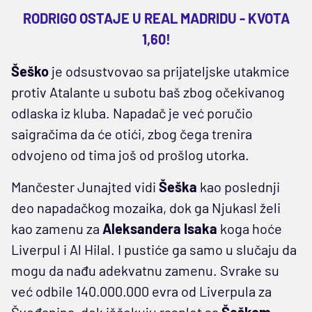
RODRIGO OSTAJE U REAL MADRIDU - KVOTA
1,60!
Šeško
je odsustvovao sa prijateljske utakmice
protiv Atalante u subotu baš zbog očekivanog
odlaska iz kluba. Napadač je već poručio
saigračima da će otići, zbog čega trenira
odvojeno od tima još od prošlog utorka.
Mančester Junajted vidi
Šeška
kao poslednji
deo napadačkog mozaika, dok ga Njukasl želi
kao zamenu za
Aleksandera Isaka
koga hoće
Liverpul i Al Hilal. I pustiće ga samo u slučaju da
mogu da nađu adekvatnu zamenu. Svrake su
već odbile 140.000.000 evra od Liverpula za
Šveđanina, dok iščekuju rasplet sa
Šeškom
.