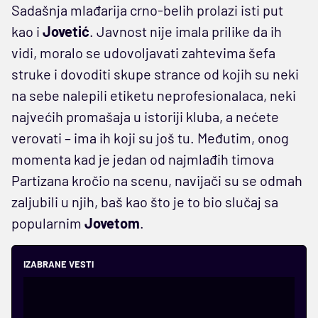
Sadašnja mlađarija crno-belih prolazi isti put
kao i
Jovetić
. Javnost nije imala prilike da ih
vidi, moralo se udovoljavati zahtevima šefa
struke i dovoditi skupe strance od kojih su neki
na sebe nalepili etiketu neprofesionalaca, neki
najvećih promašaja u istoriji kluba, a nećete
verovati – ima ih koji su još tu. Međutim, onog
momenta kad je jedan od najmlađih timova
Partizana kročio na scenu, navijači su se odmah
zaljubili u njih, baš kao što je to bio slučaj sa
popularnim
Jovetom
.
IZABRANE VESTI