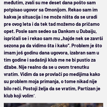
međutim, zvali su me deset dana pošto sam
potpisao ugovor sa Omonijom. Rekao sam im
kakva je situacija i ne može ništa da se uradi
pre ovog leta i da tek tad možemo da pričamo
opet. Posle sam sedeo sa Dankom u Dubaiju,
ispričali se i rekao sam mu „hajde nek se završi
sezona pa da vidimo šta i kako“. Problem je što
imam još godinu dana ugovora, izabran sam u
tim godine i sadašnji klub me ne bi pustio za
džabe. Nije realno da se u ovom trenutku
vratim. Vidim da se provlači po medijima kako
su problem moja primanja, o tome nikad nije
bilo reči. Postoji želja da se vratim, Partizan je
klub koji volim
“.