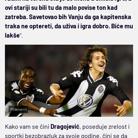
ovi stariji su bili tu da malo povise ton kad
zatreba. Savetovao bih Vanju da ga kapitenska
traka ne optereti, da uživa i igra dobro. Biće mu
lakše
“.
©Starsport
Kako vam se čini
Dragojević
, poseduje zrelost i
sportki bezobrazluk za svoje godine, čini se da