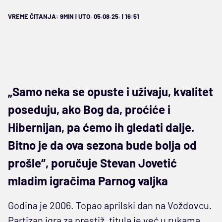
VREME ČITANJA: 9MIN | UTO. 05.08.25. | 16:51
„Samo neka se opuste i uživaju, kvalitet
poseduju, ako Bog da, proćiće i
Hibernijan, pa ćemo ih gledati dalje.
Bitno je da ova sezona bude bolja od
prošle“, poručuje Stevan Jovetić
mladim igračima Parnog valjka
Godina je 2006. Topao aprilski dan na Voždovcu.
Partizan igra za prestiž, titula je već u rukama