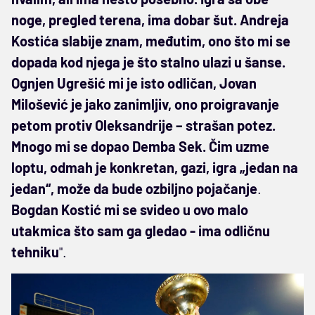
noge, pregled terena, ima dobar šut. Andreja
Kostića slabije znam, međutim, ono što mi se
dopada kod njega je što stalno ulazi u šanse.
Ognjen Ugrešić mi je isto odličan, Jovan
Milošević je jako zanimljiv, ono proigravanje
petom protiv Oleksandrije – strašan potez.
Mnogo mi se dopao Demba Sek. Čim uzme
loptu, odmah je konkretan, gazi, igra „jedan na
jedan“, može da bude ozbiljno pojačanje
.
Bogdan Kostić mi se svideo u ovo malo
utakmica što sam ga gledao - ima odličnu
tehniku
".