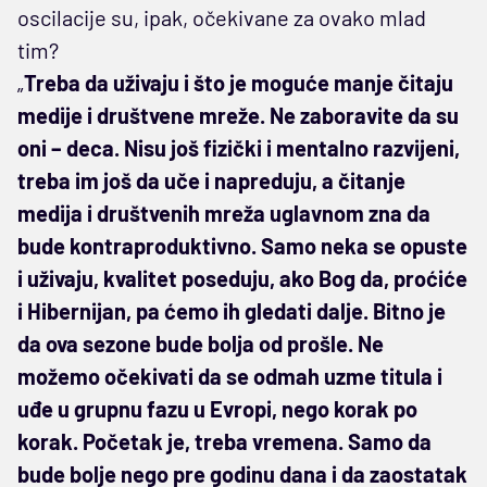
oscilacije su, ipak, očekivane za ovako mlad
tim?
„
Treba da uživaju i što je moguće manje čitaju
medije i društvene mreže. Ne zaboravite da su
oni – deca. Nisu još fizički i mentalno razvijeni,
treba im još da uče i napreduju, a čitanje
medija i društvenih mreža uglavnom zna da
bude kontraproduktivno. Samo neka se opuste
i uživaju, kvalitet poseduju, ako Bog da, proćiće
i Hibernijan, pa ćemo ih gledati dalje. Bitno je
da ova sezone bude bolja od prošle. Ne
možemo očekivati da se odmah uzme titula i
uđe u grupnu fazu u Evropi, nego korak po
korak. Početak je, treba vremena. Samo da
bude bolje nego pre godinu dana i da zaostatak