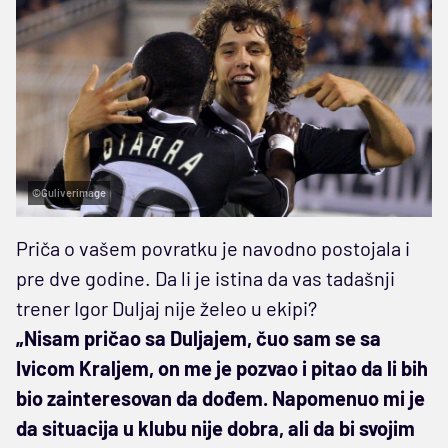
©Guliverimage
Priča o vašem povratku je navodno postojala i
pre dve godine. Da li je istina da vas tadašnji
trener Igor Duljaj nije želeo u ekipi?
„Nisam pričao sa Duljajem, čuo sam se sa
Ivicom Kraljem, on me je pozvao i pitao da li bih
bio zainteresovan da dođem. Napomenuo mi je
da situacija u klubu nije dobra, ali da bi svojim