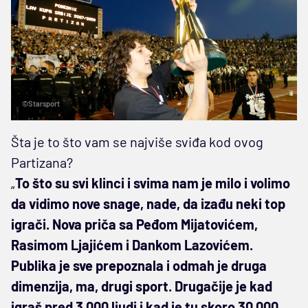
©Starsport
Šta je to što vam se najviše sviđa kod ovog
Partizana?
„
To što su svi klinci i svima nam je milo i volimo
da vidimo nove snage, nade, da izađu neki top
igrači. Nova priča sa Peđom Mijatovićem,
Rasimom Ljajićem i Dankom Lazovićem.
Publika je sve prepoznala i odmah je druga
dimenzija, ma, drugi sport. Drugačije je kad
igraš pred 3.000 ljudi i kad je tu skoro 30.000.