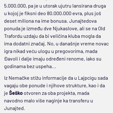
5.000.000, pa je u utorak ujutru lansirana druga
u kojoj je fiksni deo 80.000.000 evra, plus još
deset miliona na ime bonusa. Junajtedova
ponuda je između dve Njukaslove, ali se na Old
Trafordu uzdaju da bi veličina kluba mogla da
ima dodatni značaj. No, u današnje vreme novac
igra nikad veću ulogu u pregovorima, mada
Đavoli i dalje imaju određeni renome, iako su
godinama bez uspeha...
Iz Nemačke stižu informacije da u Lajpcigu sada
vagaju obe ponude i njihove strukture, kao i da
je
Šeško
otvoren za oba projekta, mada
navodno malo više naginje ka transferu u
Junajted.