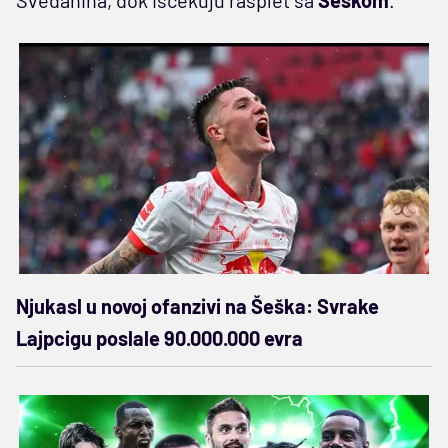
Njukasl u novoj ofanzivi na Šeška: Svrake
Lajpcigu poslale 90.000.000 evra