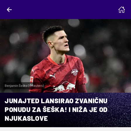
Benjamin Šeško (©Reuters)
JUNAJTED LANSIRAO ZVANIČNU
PONUDU ZA ŠEŠKA! I NIŽA JE OD
NJUKASLOVE