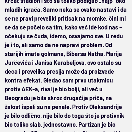
krcat stadion i što se toliko podigao „hajp“ oko
mladih igrača. Samo neka se ovako nastavi i da
se ne pravi preveliki pritisak na momke, čini mi
se da se počelo sa tim, kako već ide kod nas –
očekuju se čuda, idemo, osvajamo sve. U redu
je i to, ali samo da ne napravi problem. Od
starijih imate golmana, Bibarsa Natha, Marija
Jurčevića i Janisa Karabeljova, ovo ostalo su
deca i prevelika presija može da proizvede
kontra efekat. Gledao sam prvu utakmicu
protiv AEK-a, rival je bio bolji, ali već u
Beogradu je bila skroz drugačija priča, na
žalost ispali su na penale. Protiv Oleksandrije
je bilo odlično, nije bilo do toga što je protivnik
bio toliko slab, jednostavno, Partizan je bio