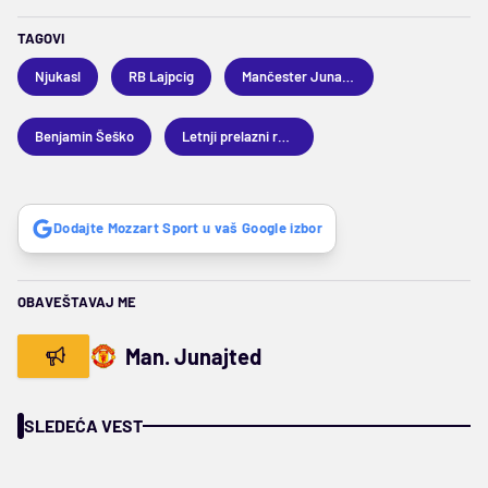
TAGOVI
Njukasl
RB Lajpcig
Mančester Junajted
Benjamin Šeško
Letnji prelazni rok 2025
Dodajte Mozzart Sport u vaš Google izbor
OBAVEŠTAVAJ ME
Man. Junajted
SLEDEĆA VEST