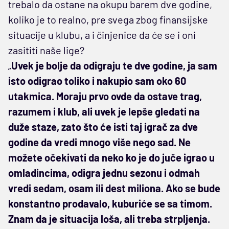
trebalo da ostane na okupu barem dve godine,
koliko je to realno, pre svega zbog finansijske
situacije u klubu, a i činjenice da će se i oni
zasititi naše lige?
„
Uvek je bolje da odigraju te dve godine, ja sam
isto odigrao toliko i nakupio sam oko 60
utakmica. Moraju prvo ovde da ostave trag,
razumem i klub, ali uvek je lepše gledati na
duže staze, zato što će isti taj igrač za dve
godine da vredi mnogo više nego sad. Ne
možete očekivati da neko ko je do juče igrao u
omladincima, odigra jednu sezonu i odmah
vredi sedam, osam ili dest miliona. Ako se bude
konstantno prodavalo, kuburiće se sa timom.
Znam da je situacija loša, ali treba strpljenja.