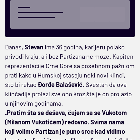
Danas,
Stevan
ima 36 godina, karijeru polako
privodi kraju, ali bez Partizana ne može. Kapiten
reprezentacije Crne Gore sa posebnom pažnjom
prati kako u Humskoj stasaju neki novi klinci,
što bi rekao
Đorđe Balašević
. Svestan da ova
klinčadija prolazi sve ono kroz šta je on prolazio
u njihovim godinama.
„
Pratim šta se dešava, čujem sa se Vukotom
(Milanom Vukotićem) redovno. Svima nama
koji volimo Partizan je puno srce kad vidimo