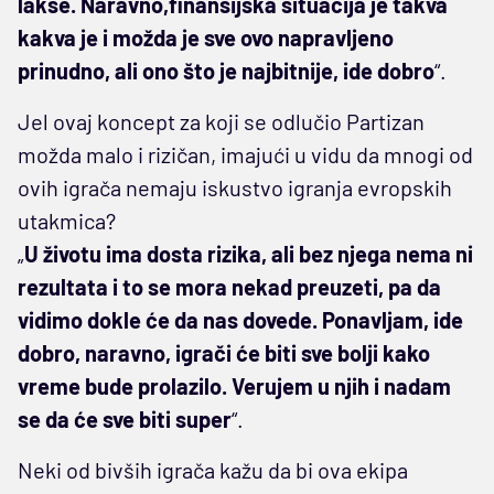
lakše. Naravno,finansijska situacija je takva
kakva je i možda je sve ovo napravljeno
prinudno, ali ono što je najbitnije, ide dobro
“.
Jel ovaj koncept za koji se odlučio Partizan
možda malo i rizičan, imajući u vidu da mnogi od
ovih igrača nemaju iskustvo igranja evropskih
utakmica?
„
U životu ima dosta rizika, ali bez njega nema ni
rezultata i to se mora nekad preuzeti, pa da
vidimo dokle će da nas dovede. Ponavljam, ide
dobro, naravno, igrači će biti sve bolji kako
vreme bude prolazilo. Verujem u njih i nadam
se da će sve biti super
“.
Neki od bivših igrača kažu da bi ova ekipa