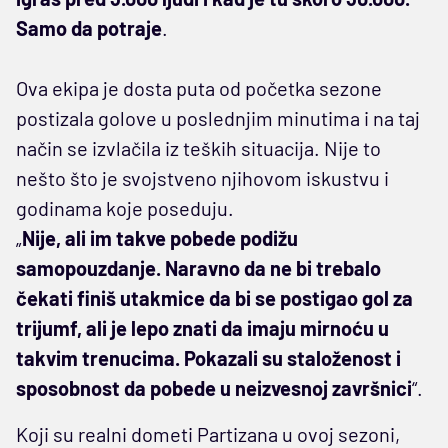
Samo da potraje
.
Ova ekipa je dosta puta od početka sezone
postizala golove u poslednjim minutima i na taj
način se izvlačila iz teških situacija. Nije to
nešto što je svojstveno njihovom iskustvu i
godinama koje poseduju.
„
Nije, ali im takve pobede podižu
samopouzdanje. Naravno da ne bi trebalo
čekati finiš utakmice da bi se postigao gol za
trijumf, ali je lepo znati da imaju mirnoću u
takvim trenucima. Pokazali su staloženost i
sposobnost da pobede u neizvesnoj završnici
“.
Koji su realni dometi Partizana u ovoj sezoni,