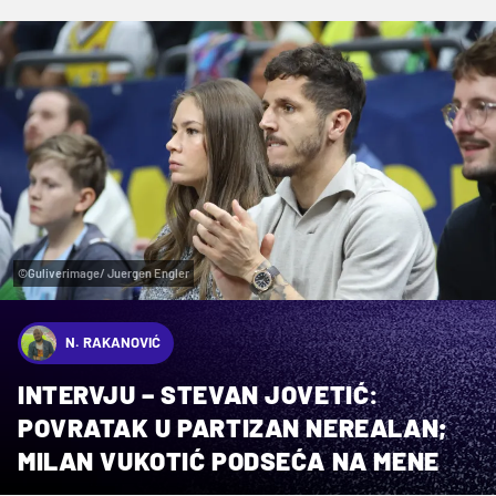
©Guliverimage/ Juergen Engler
N. RAKANOVIĆ
INTERVJU – STEVAN JOVETIĆ:
POVRATAK U PARTIZAN NEREALAN;
MILAN VUKOTIĆ PODSEĆA NA MENE