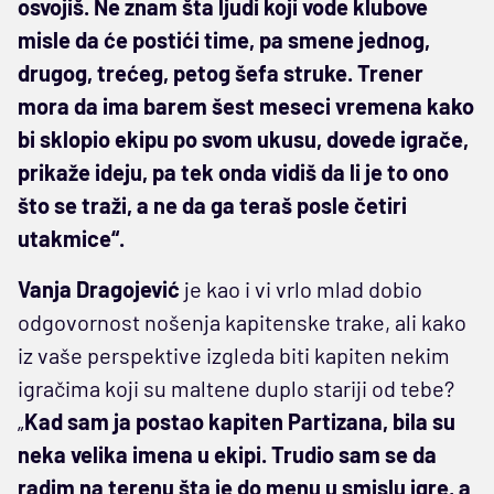
osvojiš. Ne znam šta ljudi koji vode klubove
misle da će postići time, pa smene jednog,
drugog, trećeg, petog šefa struke. Trener
mora da ima barem šest meseci vremena kako
bi sklopio ekipu po svom ukusu, dovede igrače,
prikaže ideju, pa tek onda vidiš da li je to ono
što se traži, a ne da ga teraš posle četiri
utakmice“.
Vanja Dragojević
je kao i vi vrlo mlad dobio
odgovornost nošenja kapitenske trake, ali kako
iz vaše perspektive izgleda biti kapiten nekim
igračima koji su maltene duplo stariji od tebe?
„
Kad sam ja postao kapiten Partizana, bila su
neka velika imena u ekipi. Trudio sam se da
radim na terenu šta je do menu u smislu igre, a