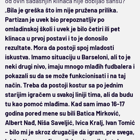
od ovih sadašnjih klinaca nije dobijao šansu?
„
Bila je greška što im nije pružena prilika.
Partizan je uvek bio prepoznatljiv po
omladinskoj školi i uvek je bilo četiri ili pet
klinaca u prvoj postavi i to je donosilo
rezultate. Mora da postoji spoj mladosti
iskustva. Imamo situaciju u Barseloni, ali to je
neki drugi nivo, imaju mnogo mlađih fudbalera i
pokazali su da se može funkcionisati i na taj
način. Treba da postoji kostur sa po jednim
starijim igračem u svakoj liniji tima, ali da budu
tu kao pomoć mlađima. Kad sam imao 16-17
godina pored mene su bili Batica Mirković,
Albert Nađ, Niša Saveljić, Ivica Kralj, Ivan Tomić
– bilo mi je skroz drugačije da igram, pre svega,