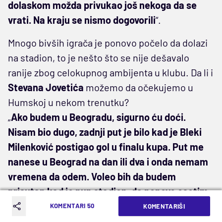
dolaskom možda privukao još nekoga da se
vrati. Na kraju se nismo dogovorili
“.
Mnogo bivših igrača je ponovo počelo da dolazi
na stadion, to je nešto što se nije dešavalo
ranije zbog celokupnog ambijenta u klubu. Da li i
Stevana Jovetića
možemo da očekujemo u
Humskoj u nekom trenutku?
„
Ako budem u Beogradu, sigurno ću doći.
Nisam bio dugo, zadnji put je bilo kad je Bleki
Milenković postigao gol u finalu kupa. Put me
nanese u Beograd na dan ili dva i onda nemam
vremena da odem. Voleo bih da budem
prisutan kad je pun stadion, da ponovo osetim
atmosferu koju prave najbolji navijači u Evropi
“,
KOMENTARI 50
KOMENTARIŠI
završio je
ofanzivac Omonije.