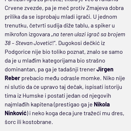
Crvene zvezde, pa je meč protiv Zmajeva dobra
prilika da se isprobaju mladi igrači. U jednom
trenutku, četvrti sudija diže tablu, a spiker u
mikrofon izgovara „
na teren ulazi igrač sa brojem
38 – Stevan Jovetić
!“. Dugokosi dečkić iz
Podgorice nije bio toliko poznat, znalo se samo
da je u mlađim kategorijama bio strašno
dominantan, pa ga je tadašnji trener
Jirgen
Reber
prebacio među odrasle momke. Niko nije
ni slutio da će upravo taj dečak, ispisati istoriju
tima iz Humske i postati jedan od njegovih
najmlađih kapitena (prestigao ga je
Nikola
Ninković
) i neko koga deca jure tražeći mu dres,
šorc ili kostobrane.