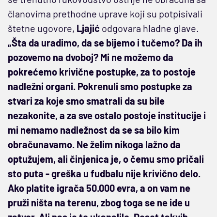
članovima prethodne uprave koji su potpisivali
štetne ugovore,
Ljajić
odgovara hladne glave.
„Šta da uradimo, da se bijemo i tučemo? Da ih
pozovemo na dvoboj? Mi ne možemo da
pokrećemo krivične postupke, za to postoje
nadležni organi. Pokrenuli smo postupke za
stvari za koje smo smatrali da su bile
nezakonite, a za sve ostalo postoje institucije i
mi nemamo nadležnost da se sa bilo kim
obračunavamo. Ne želim nikoga lažno da
optužujem, ali činjenica je, o čemu smo pričali
sto puta - greška u fudbalu nije krivično delo.
Ako platite igrača 50.000 evra, a on vam ne
pruži ništa na terenu, zbog toga se ne ide u
zatvor. Ali nas je to ukanalilo. Deset takvih