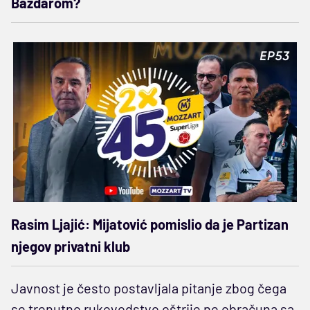
Baždarom?
Rasim Ljajić: Mijatović pomislio da je Partizan
njegov privatni klub
Javnost je često postavljala pitanje zbog čega
se trenutno rukovodstvo oštrije ne obračuna sa