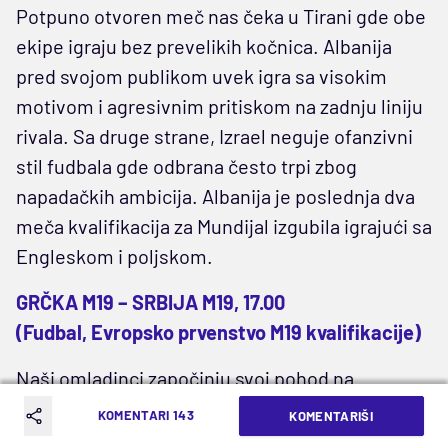
Potpuno otvoren meč nas čeka u Tirani gde obe
ekipe igraju bez prevelikih kočnica. Albanija
pred svojom publikom uvek igra sa visokim
motivom i agresivnim pritiskom na zadnju liniju
rivala. Sa druge strane, Izrael neguje ofanzivni
stil fudbala gde odbrana često trpi zbog
napadačkih ambicija. Albanija je poslednja dva
meča kvalifikacija za Mundijal izgubila igrajući sa
Engleskom i poljskom.
GRČKA M19 – SRBIJA M19, 17.00
(Fudbal, Evropsko prvenstvo M19 kvalifikacije)
Naši omladinci započinju svoj pohod na
Evropsko prvenstvo u okviru elitne runde
KOMENTARI 143
KOMENTARIŠI
kvalifikacija. Grci drže prednost domaćeg