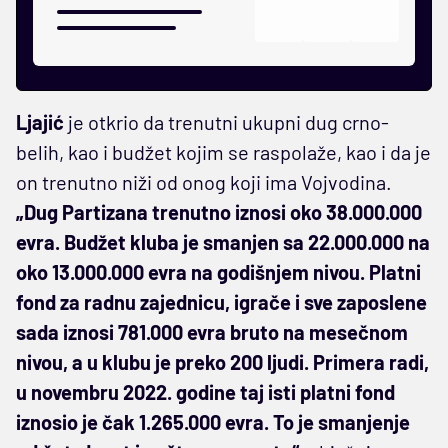
Ljajić
je otkrio da trenutni ukupni dug crno-
belih, kao i budžet kojim se raspolaže, kao i da je
on trenutno niži od onog koji ima Vojvodina.
„Dug Partizana trenutno iznosi oko 38.000.000
evra. Budžet kluba je smanjen sa 22.000.000 na
oko 13.000.000 evra na godišnjem nivou. Platni
fond za radnu zajednicu, igrače i sve zaposlene
sada iznosi 781.000 evra bruto na mesečnom
nivou, a u klubu je preko 200 ljudi. Primera radi,
u novembru 2022. godine taj isti platni fond
iznosio je čak 1.265.000 evra. To je smanjenje