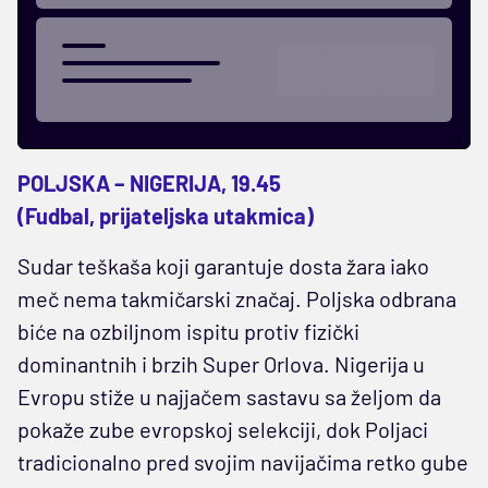
POLJSKA – NIGERIJA, 19.45
(Fudbal, prijateljska utakmica)
Sudar teškaša koji garantuje dosta žara iako
meč nema takmičarski značaj. Poljska odbrana
biće na ozbiljnom ispitu protiv fizički
dominantnih i brzih Super Orlova. Nigerija u
Evropu stiže u najjačem sastavu sa željom da
pokaže zube evropskoj selekciji, dok Poljaci
tradicionalno pred svojim navijačima retko gube