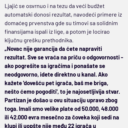
Ljajić se osvrnuo i na tezu da veći budžet
automatski donosi rezultat, navodeći primere iz
domaćeg prvenstva gde su timovi sa solidnim
finansijama ispali iz lige, a potom je locirao
ključnu grešku prethodnika.
„Novac nije garancija da ćete napraviti
rezultat. Sve se vraća na priču o odgovornosti -
ako pogrešite sa igračima i ponašate se
neodgovorno, idete direktno u kanal. Ako
kažete 'dovešću pet igrača, baš me briga,
nešto ćemo pogoditi', to je najosetljivija stvar.
Partizan je došao u ovu situaciju upravo zbog
toga. Imali smo velike plate od 50.000, 48.000
ili 42.000 evra mesečno za čoveka koji sedi na
klupi ili uopšte nije među 22 igrača u