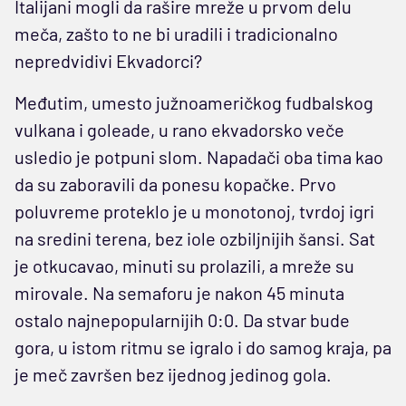
Italijani mogli da rašire mreže u prvom delu
meča, zašto to ne bi uradili i tradicionalno
nepredvidivi Ekvadorci?
Međutim, umesto južnoameričkog fudbalskog
vulkana i goleade, u rano ekvadorsko veče
usledio je potpuni slom. Napadači oba tima kao
da su zaboravili da ponesu kopačke. Prvo
poluvreme proteklo je u monotonoj, tvrdoj igri
na sredini terena, bez iole ozbiljnijih šansi. Sat
je otkucavao, minuti su prolazili, a mreže su
mirovale. Na semaforu je nakon 45 minuta
ostalo najnepopularnijih 0:0. Da stvar bude
gora, u istom ritmu se igralo i do samog kraja, pa
je meč završen bez ijednog jedinog gola.