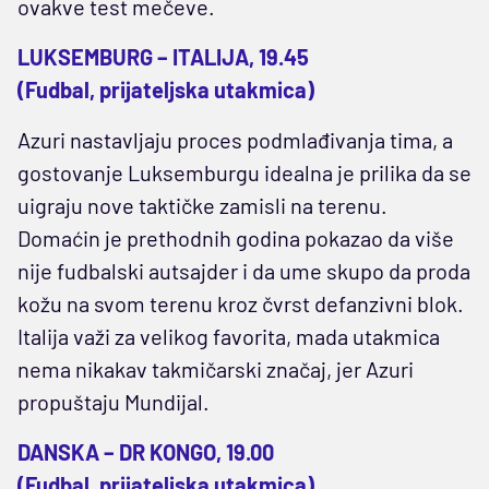
ovakve test mečeve.
LUKSEMBURG – ITALIJA, 19.45
(Fudbal, prijateljska utakmica)
Azuri nastavljaju proces podmlađivanja tima, a
gostovanje Luksemburgu idealna je prilika da se
uigraju nove taktičke zamisli na terenu.
Domaćin je prethodnih godina pokazao da više
nije fudbalski autsajder i da ume skupo da proda
kožu na svom terenu kroz čvrst defanzivni blok.
Italija važi za velikog favorita, mada utakmica
nema nikakav takmičarski značaj, jer Azuri
propuštaju Mundijal.
DANSKA – DR KONGO, 19.00
(Fudbal, prijateljska utakmica)