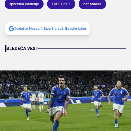
sportsko klađenje
LUDI TIKET
bet analiza
Dodajte Mozzart Sport u vaš Google izbor
SLEDEĆA VEST