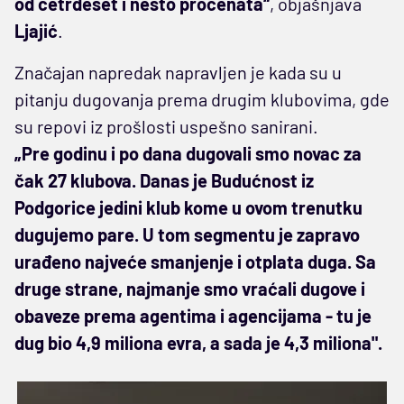
od četrdeset i nešto procenata“
, objašnjava
Ljajić
.
Značajan napredak napravljen je kada su u
pitanju dugovanja prema drugim klubovima, gde
su repovi iz prošlosti uspešno sanirani.
„Pre godinu i po dana dugovali smo novac za
čak 27 klubova. Danas je Budućnost iz
Podgorice jedini klub kome u ovom trenutku
dugujemo pare. U tom segmentu je zapravo
urađeno najveće smanjenje i otplata duga. Sa
druge strane, najmanje smo vraćali dugove i
obaveze prema agentima i agencijama - tu je
dug bio 4,9 miliona evra, a sada je 4,3 miliona".