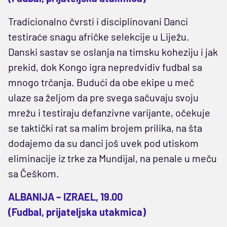
Tradicionalno čvrsti i disciplinovani Danci
testiraće snagu afričke selekcije u Liježu.
Danski sastav se oslanja na timsku koheziju i jak
prekid, dok Kongo igra nepredvidiv fudbal sa
mnogo trčanja. Budući da obe ekipe u meč
ulaze sa željom da pre svega sačuvaju svoju
mrežu i testiraju defanzivne varijante, očekuje
se taktički rat sa malim brojem prilika, na šta
dodajemo da su danci još uvek pod utiskom
eliminacije iz trke za Mundijal, na penale u meču
sa Češkom.
ALBANIJA – IZRAEL, 19.00
(Fudbal, prijateljska utakmica)