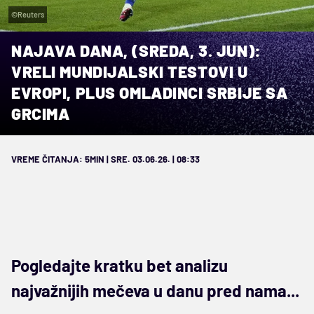
©Reuters
NAJAVA DANA, (SREDA, 3. JUN):
VRELI MUNDIJALSKI TESTOVI U
EVROPI, PLUS OMLADINCI SRBIJE SA
GRCIMA
VREME ČITANJA: 5MIN | SRE. 03.06.26. | 08:33
Pogledajte kratku bet analizu
najvažnijih mečeva u danu pred nama...