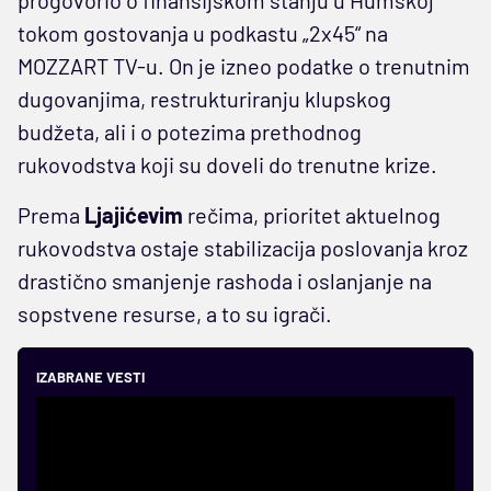
tokom gostovanja u podkastu „2x45“ na
MOZZART TV-u. On je izneo podatke o trenutnim
dugovanjima, restrukturiranju klupskog
budžeta, ali i o potezima prethodnog
rukovodstva koji su doveli do trenutne krize.
Prema
Ljajićevim
rečima, prioritet aktuelnog
rukovodstva ostaje stabilizacija poslovanja kroz
drastično smanjenje rashoda i oslanjanje na
sopstvene resurse, a to su igrači.
IZABRANE VESTI