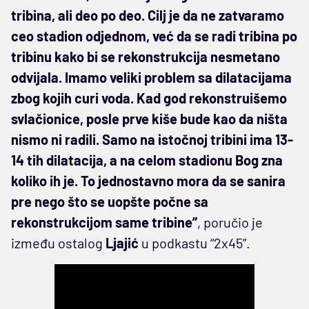
tribina, ali deo po deo. Cilj je da ne zatvaramo
ceo stadion odjednom, već da se radi tribina po
tribinu kako bi se rekonstrukcija nesmetano
odvijala. Imamo veliki problem sa dilatacijama
zbog kojih curi voda. Kad god rekonstruišemo
svlačionice, posle prve kiše bude kao da ništa
nismo ni radili. Samo na istočnoj tribini ima 13-
14 tih dilatacija, a na celom stadionu Bog zna
koliko ih je. To jednostavno mora da se sanira
pre nego što se uopšte počne sa
rekonstrukcijom same tribine”
, poručio je
između ostalog
Ljajić
u podkastu “2x45”.