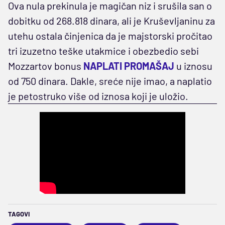
Ova nula prekinula je magičan niz i srušila san o
dobitku od 268.818 dinara, ali je Kruševljaninu za
utehu ostala činjenica da je majstorski pročitao
tri izuzetno teške utakmice i obezbedio sebi
Mozzartov bonus
NAPLATI PROMAŠAJ
u iznosu
od 750 dinara. Dakle, sreće nije imao, a naplatio
je petostruko više od iznosa koji je uložio.
TAGOVI