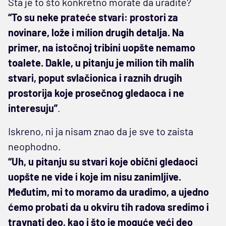
Šta je to što konkretno morate da uradite?
“To su neke prateće stvari: prostori za
novinare, lože i milion drugih detalja. Na
primer, na istočnoj tribini uopšte nemamo
toalete. Dakle, u pitanju je milion tih malih
stvari, poput svlačionica i raznih drugih
prostorija koje prosečnog gledaoca i ne
interesuju”
.
Iskreno, ni ja nisam znao da je sve to zaista
neophodno.
“Uh, u pitanju su stvari koje obični gledaoci
uopšte ne vide i koje im nisu zanimljive.
Međutim, mi to moramo da uradimo, a ujedno
ćemo probati da u okviru tih radova sredimo i
travnati deo, kao i što je moguće veći deo