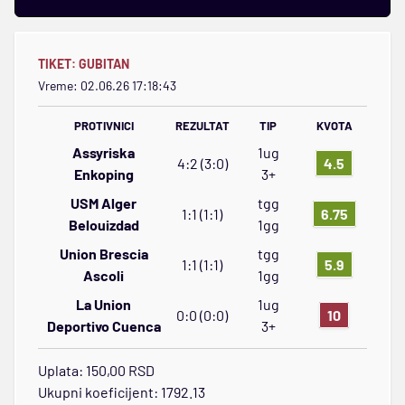
TIKET:
GUBITAN
Vreme: 02.06.26 17:18:43
PROTIVNICI
REZULTAT
TIP
KVOTA
Assyriska
1ug
4:2 (3:0)
4.5
Enkoping
3+
USM Alger
tgg
1:1 (1:1)
6.75
Belouizdad
1gg
Union Brescia
tgg
1:1 (1:1)
5.9
Ascoli
1gg
La Union
1ug
0:0 (0:0)
10
Deportivo Cuenca
3+
Uplata: 150,00 RSD
Ukupni koeficijent: 1792.13