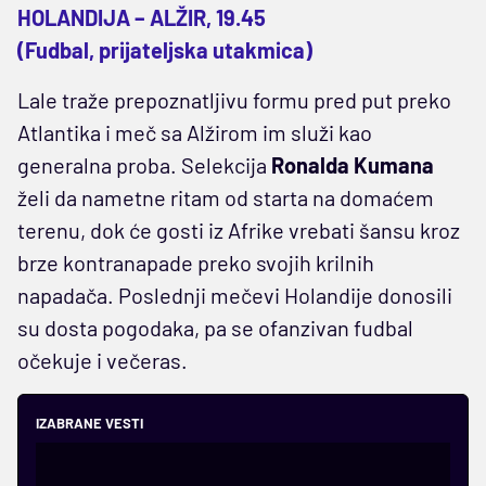
HOLANDIJA – ALŽIR, 19.45
(Fudbal, prijateljska utakmica)
Lale traže prepoznatljivu formu pred put preko
Atlantika i meč sa Alžirom im služi kao
generalna proba. Selekcija
Ronalda Kumana
želi da nametne ritam od starta na domaćem
terenu, dok će gosti iz Afrike vrebati šansu kroz
brze kontranapade preko svojih krilnih
napadača. Poslednji mečevi Holandije donosili
su dosta pogodaka, pa se ofanzivan fudbal
očekuje i večeras.
IZABRANE VESTI