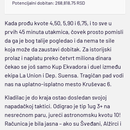
Potencijalni dobitan: 268.818,75 RSD
Kada prođu kvote 4,50, 5,90 i 6,75, i to sve u
prvih 45 minuta utakmica, čovek prosto pomisli
da ga je bog talije pogledao i da nema te sile
koja može da zaustavi dobitak. Za istorijski
prolaz i naplatu preko četvrt miliona dinara
čekao se još samo Kup Ekvadora i duel između
ekipa La Union i Dep. Suensa. Tragičan pad vodi
nas na uplatno-isplatno mesto Kruševac 6.
Kladilac je do kraja ostao dosledan svojoj
napadačkoj taktici. Odigrao je tip 1ug 3+ na
nesrećnom paru, jureći astronomsku kvotu 10!
Računica je bila jasna – ako su Šveđani, Alžirci i