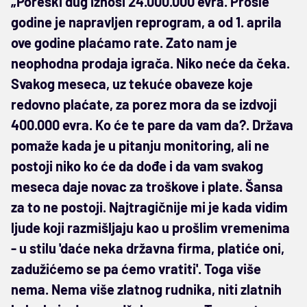
„Poreski dug iznosi 24.000.000 evra. Prošle
godine je napravljen reprogram, a od 1. aprila
ove godine plaćamo rate. Zato nam je
neophodna prodaja igrača. Niko neće da čeka.
Svakog meseca, uz tekuće obaveze koje
redovno plaćate, za porez mora da se izdvoji
400.000 evra. Ko će te pare da vam da?. Država
pomaže kada je u pitanju monitoring, ali ne
postoji niko ko će da dođe i da vam svakog
meseca daje novac za troškove i plate. Šansa
za to ne postoji. Najtragičnije mi je kada vidim
ljude koji razmišljaju kao u prošlim vremenima
- u stilu 'daće neka državna firma, platiće oni,
zadužićemo se pa ćemo vratiti'. Toga više
nema. Nema više zlatnog rudnika, niti zlatnih