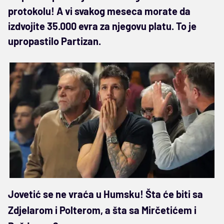
protokolu! A vi svakog meseca morate da
izdvojite 35.000 evra za njegovu platu. To je
upropastilo Partizan.
Jovetić se ne vraća u Humsku! Šta će biti sa
Zdjelarom i Polterom, a šta sa Mirčetićem i