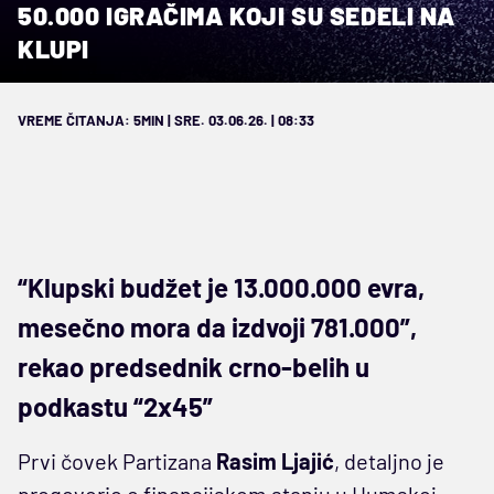
50.000 IGRAČIMA KOJI SU SEDELI NA
KLUPI
VREME ČITANJA: 5MIN | SRE. 03.06.26. | 08:33
“Klupski budžet je 13.000.000 evra,
mesečno mora da izdvoji 781.000”,
rekao predsednik crno-belih u
podkastu “2x45”
Prvi čovek Partizana
Rasim Ljajić
, detaljno je
progovorio o finansijskom stanju u Humskoj