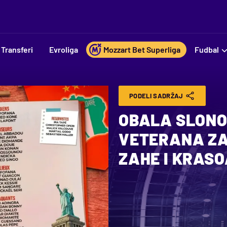
Transferi
Evroliga
Mozzart Bet Superliga
Fudbal
PODELI SADRŽAJ
OBALA SLONO
VETERANA ZA
ZAHE I KRAS