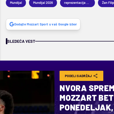
Mundijal
Mundijal 2026
reprezentacija Obale Slonovače
Žan Fili
Dodajte Mozzart Sport u vaš Google izbor
SLEDEĆA VEST
PODELI SADRŽAJ
NVORA SPREM
MOZZART BET
PONEDELJAK,