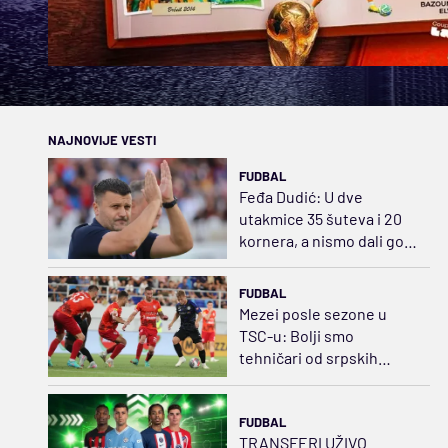
NAJNOVIJE VESTI
FUDBAL
Feđa Dudić: U dve
utakmice 35 šuteva i 20
kornera, a nismo dali gol!
Očekujem da ga damo iz
prekida
FUDBAL
Mezei posle sezone u
TSC-u: Bolji smo
tehničari od srpskih
igrača
FUDBAL
TRANSFERI UŽIVO