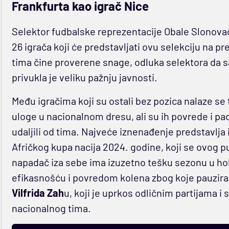
Frankfurta kao igrač Nice
Selektor fudbalske reprezentacije Obale Slonova
26 igrača koji će predstavljati ovu selekciju na
tima čine proverene snage, odluka selektora da s
privukla je veliku pažnju javnosti.
Među igračima koji su ostali bez pozica nalaze se f
uloge u nacionalnom dresu, ali su ih povrede i 
udaljili od tima. Najveće iznenađenje predstavlja
Afričkog kupa nacija 2024. godine, koji se ovog p
napadač iza sebe ima izuzetno tešku sezonu u h
efikasnošću i povredom kolena zbog koje pauzira od
Vilfrida Zah
u, koji je uprkos odličnim partijama i
nacionalnog tima.