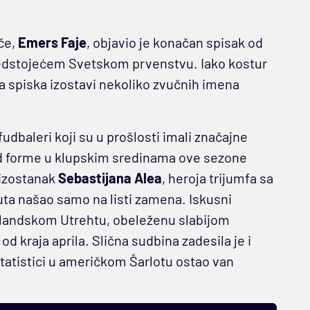
če,
Emers Faje
, objavio je konačan spisak od
 predstojećem Svetskom prvenstvu. Iako kostur
a spiska izostavi nekoliko zvučnih imena
udbaleri koji su u prošlosti imali značajne
pad forme u klupskim sredinama ove sezone
 izostanak
Sebastijana Alea
, heroja trijumfa sa
uta našao samo na listi zamena. Iskusni
olandskom Utrehtu, obeleženu slabijom
 kraja aprila. Slična sudbina zadesila je i
 statistici u američkom Šarlotu ostao van