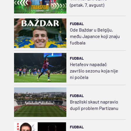
(petak, 7. avgust)
FUDBAL
Ode Baždar u Belgiju,
među Japance koji znaju
fudbala
FUDBAL
Hetafeov napadač
završio sezonu koja nije
ni počela
FUDBAL
Brazilski skaut napravio
dupli problem Partizanu
FUDBAL