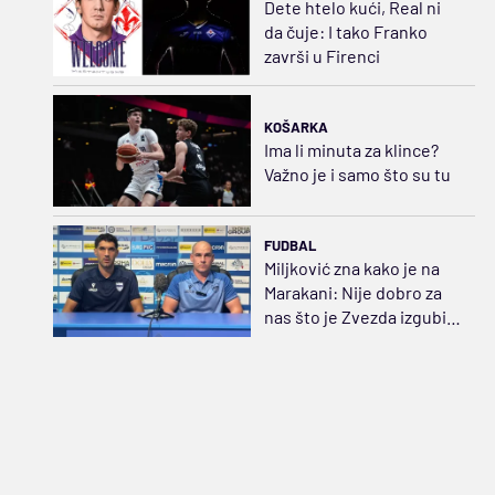
Dete htelo kući, Real ni
da čuje: I tako Franko
završi u Firenci
KOŠARKA
Ima li minuta za klince?
Važno je i samo što su tu
FUDBAL
Miljković zna kako je na
Marakani: Nije dobro za
nas što je Zvezda izgubila
u Evropi