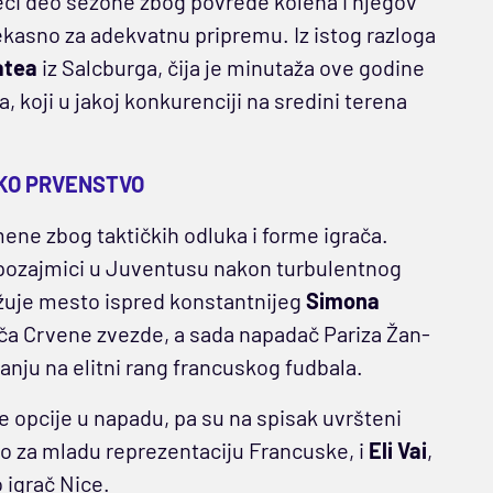
veći deo sezone zbog povrede kolena i njegov
ekasno za adekvatnu pripremu. Iz istog razloga
atea
iz Salcburga, čija je minutaža ove godine
, koji u jakoj konkurenciji na sredini terena
KO PRVENSTVO
ene zbog taktičkih odluka i forme igrača.
a pozajmici u Juventusu nakon turbulentnog
užuje mesto ispred konstantnijeg
Simona
rača Crvene zvezde, a sada napadač Pariza Žan-
vanju na elitni rang francuskog fudbala.
 opcije u napadu, pa su na spisak uvršteni
rao za mladu reprezentaciju Francuske, i
Eli Vai
,
o igrač Nice.