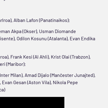
lroa), Alban Lafon (Panatinaikos);
leman Akpa (Okser), Usman Diomande
 Visente), Odilon Kosunu (Atalanta), Evan Endika
oa), Frank Kesi (Al Ahli), Krist Olai (Trabzon),
ri (Maribor);
nter Milan), Amad Dijalo (Mančester Junajted),
, Evan Gesan (Aston Vila), Nikola Pepe
ca)