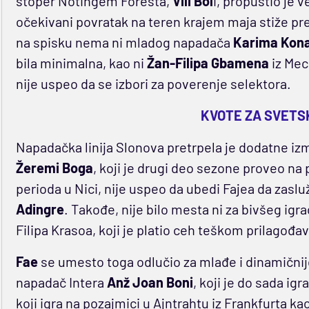
štoper Notingem Foresta,
Vili Bol
i, propustio je 
očekivani povratak na teren krajem maja stiže pr
na spisku nema ni mladog napadača
Karima Kon
bila minimalna, kao ni
Žan-Filipa Gbamena
iz Meca
nije uspeo da se izbori za poverenje selektora.
KVOTE ZA SVETS
Napadačka linija Slonova pretrpela je dodatne izm
Žeremi
Boga
, koji je drugi deo sezone proveo n
perioda u Nici, nije uspeo da ubedi Fajea da zasl
Adingre
. Takođe, nije bilo mesta ni za bivšeg ig
Filipa Krasoa, koji je platio ceh teškom prilagođa
Fae
se umesto toga odlučio za mlađe i dinamičnije
napadač Intera
Anž Joan Boni
, koji je do sada ig
koji igra na pozajmici u Ajntrahtu iz Frankfurta ka