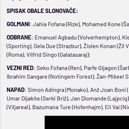
SPISAK OBALE SLONOVAČE:
GOLMANI
: Jahia Fofana (Rize), Mohamed Kone (Šar
ODBRANE
: Emanuel Agbadu (Volverhempton), K
(Sporting), Gela Due (Strazbur), Žislen Konan (Žil
(Roma), Vilfrid Singo (Galatasaraj);
VEZNI RED
: Seko Fofana (Ren), Parfe Gijagon (Šarlr
Ibrahim Sangare (Notingem Forest), Žan-Mišeel Se
NAPAD
: Simon Adingra (Monako), Anž Joan Boni (I
Umar Dijakite (Serkl Briž), Jan Diomande (Lajpcig)
(Viljareal), Bazumana Ture (Hofenhajm), Eli Vai (Ni