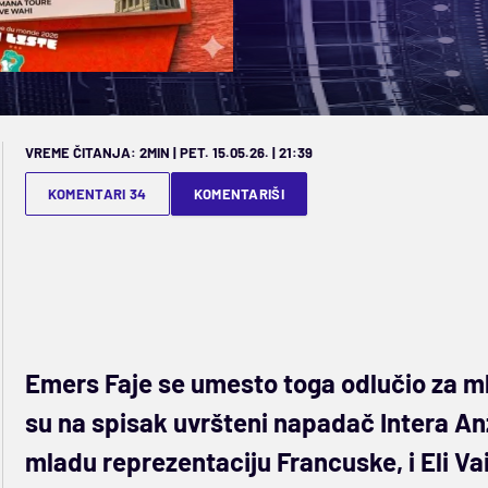
VREME ČITANJA: 2MIN | PET. 15.05.26. | 21:39
KOMENTARI 34
KOMENTARIŠI
Emers Faje se umesto toga odlučio za ml
su na spisak uvršteni napadač Intera Anž
mladu reprezentaciju Francuske, i Eli Vai,