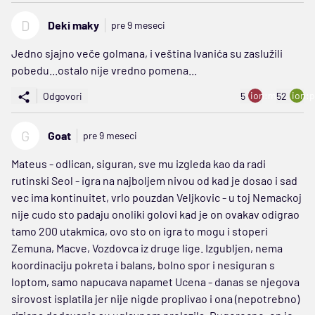
D
Deki maky
pre 9 meseci
Jedno sjajno veče golmana, i veština Ivanića su zaslužili
pobedu...ostalo nije vredno pomena...
ion:minus
ion:p
Odgovori
5
52
G
Goat
pre 9 meseci
Mateus - odlican, siguran, sve mu izgleda kao da radi
rutinski Seol - igra na najboljem nivou od kad je dosao i sad
vec ima kontinuitet, vrlo pouzdan Veljkovic - u toj Nemackoj
nije cudo sto padaju onoliki golovi kad je on ovakav odigrao
tamo 200 utakmica, ovo sto on igra to mogu i stoperi
Zemuna, Macve, Vozdovca iz druge lige. Izgubljen, nema
koordinaciju pokreta i balans, bolno spor i nesiguran s
loptom, samo napucava napamet Ucena - danas se njegova
sirovost isplatila jer nije nigde proplivao i ona (nepotrebno)