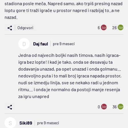
stadiona posle meča. Napred samo, ako trpiš presing nazad
loptu gore ti traži igrače u prostor napred i razbijaj to..a ne
nazad.
ion:minus
ion:p
Odgovori
6
26
D
Daj faul
pre 9 meseci
Jedna od najvecih boljki nasih timova, nasih igraca-
igra bez lopte! I kad je tako, onda se desavaju ta
dodavanja unazad, pa opet unazad i onda golmanu…
nedovoljno puta i to mali broj igraca napada prostor,
nudi se izmedju linija, sve se nekako radi u jednom
ritmu… i onda je normalno da postoji manje resenja
za igru unapred
ion:minus
ion:p
0
36
S
Siki89
pre 9 meseci