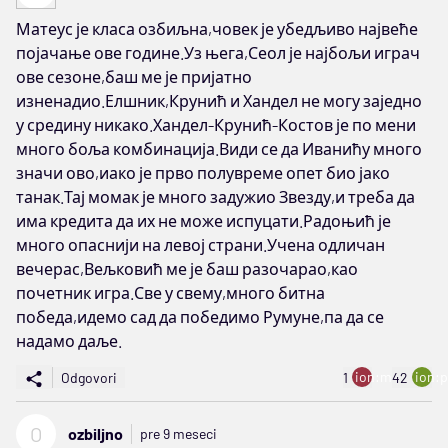
Матеус је класа озбиљна,човек је убедљиво највеће
појачање ове године.Уз њега,Сеол је најбољи играч
ове сезоне,баш ме је пријатно
изненадио.Елшник,Крунић и Хандел не могу заједно
у средину никако.Хандел-Крунић-Костов је по мени
много боља комбинација.Види се да Иванићу много
значи ово,иако је прво полувреме опет био јако
танак.Тај момак је много задужио Звезду,и треба да
има кредита да их не може испуцати.Радоњић је
много опаснији на левој страни.Учена одличан
вечерас,Вељковић ме је баш разочарао,као
почетник игра.Све у свему,много битна
победа,идемо сад да победимо Румуне,па да се
надамо даље.
ion:minus
ion:p
Odgovori
1
42
O
ozbiljno
pre 9 meseci