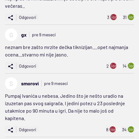
večeras..
ion:minus
ion:p
Odgovori
3
31
G
gx
pre 9 meseci
neznam bre zašto mrzite dečka tiknizijan....opet najmanja
ocena...stvarno mi nije jasno.
ion:minus
ion:p
Odgovori
2
14
S
smorovi
pre 9 meseci
Pumpaj Ivanića u nebesa. Jedino što je nešto uradio na
izuzetan pas svog saigrača. I jedini potez u 23 poslednje
utakmice po 90 minuta u igri. Da nije to malo još od
kapitena.
ion:minus
ion:p
Odgovori
8
34