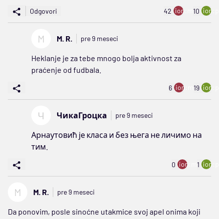
ion:minus
ion:p
Odgovori
42
10
M
M. R.
pre 9 meseci
Heklanje je za tebe mnogo bolja aktivnost za
praćenje od fudbala.
ion:minus
ion:p
6
19
Ч
ЧикаГроцка
pre 9 meseci
Арнаутовић је класа и без њега не личимо на
тим.
ion:minus
ion:p
0
1
M
M. R.
pre 9 meseci
Da ponovim, posle sinoćne utakmice svoj apel onima koji