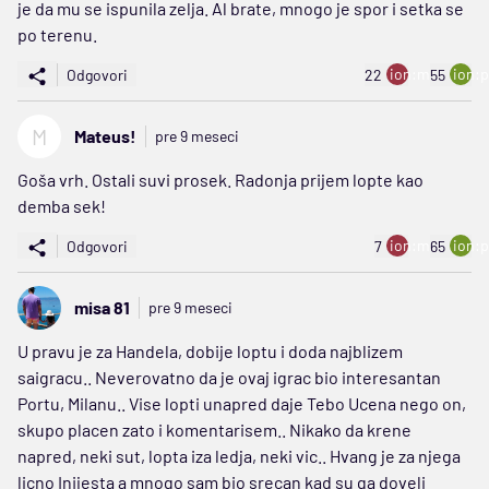
je da mu se ispunila zelja. Al brate, mnogo je spor i setka se
po terenu.
ion:minus
ion:p
Odgovori
22
55
M
Mateus!
pre 9 meseci
Goša vrh. Ostali suvi prosek. Radonja prijem lopte kao
demba sek!
ion:minus
ion:p
Odgovori
7
65
misa 81
pre 9 meseci
U pravu je za Handela, dobije loptu i doda najblizem
saigracu.. Neverovatno da je ovaj igrac bio interesantan
Portu, Milanu.. Vise lopti unapred daje Tebo Ucena nego on,
skupo placen zato i komentarisem.. Nikako da krene
napred, neki sut, lopta iza ledja, neki vic.. Hvang je za njega
licno Inijesta a mnogo sam bio srecan kad su ga doveli