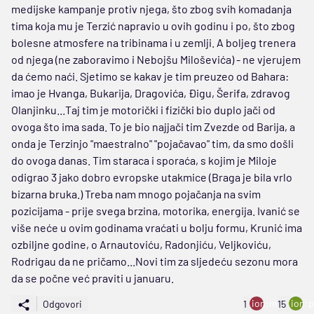
medijske kampanje protiv njega, što zbog svih komadanja
tima koja mu je Terzić napravio u ovih godinu i po, što zbog
bolesne atmosfere na tribinama i u zemlji. A boljeg trenera
od njega (ne zaboravimo i Nebojšu Miloševića) - ne vjerujem
da ćemo naći. Sjetimo se kakav je tim preuzeo od Bahara:
imao je Hvanga, Bukarija, Dragovića, Đigu, Šerifa, zdravog
Olanjinku...Taj tim je motorički i fizički bio duplo jači od
ovoga što ima sada. To je bio najjači tim Zvezde od Barija, a
onda je Terzinjo "maestralno" "pojačavao" tim, da smo došli
do ovoga danas. Tim staraca i sporaća, s kojim je Miloje
odigrao 3 jako dobro evropske utakmice (Braga je bila vrlo
bizarna bruka.) Treba nam mnogo pojačanja na svim
pozicijama - prije svega brzina, motorika, energija. Ivanić se
više neće u ovim godinama vraćati u bolju formu, Krunić ima
ozbiljne godine, o Arnautoviću, Radonjiću, Veljkoviću,
Rodrigau da ne pričamo...Novi tim za sljedeću sezonu mora
da se počne već praviti u januaru.
ion:minus
ion:p
Odgovori
1
15