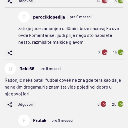
ion:minus
ion:p
Odgovori
14
18
P
perociklopedija
pre 9 meseci
zato je juce zamenjen u 60min. boze sacuvaj ko sve
ovde komentarise, ljudi prije nego sto napisete
nesto, razmislite malkice glavom
ion:minus
ion:p
2
19
D
Deki 66
pre 9 meseci
Radonjić neka batali fudbal čovek ne zna gde tera,kao da je
na nekim drogama.Ne znam šta vide pojedinci dobro u
njegovoj igri.
ion:minus
ion:p
Odgovori
6
20
F
Frutak
pre 9 meseci