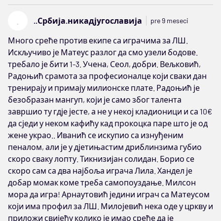
.
..Србија.никадјугославија
pre 9 meseci
Много среће против екипе са играчима за ЛШ.
Искључиво је Матеус разлог да смо узели бодове.
требало је бити 1-3. Учена, Сеол, добри. Вељковић,
Радоњић срамота за професионалце који сваки дан
тренирају и примају милионске плате. Радоњић је
безобразан мангуп, који је само због талента
завршио ту гдје јесте, а не у некој кладионици и са 10€
да сједи у неком кафићу кад прокоцка паре што је од
жене украо.. Иванић се искупио са изнуђеним
пеналом, али је у дјетињастим дриблинзима губио
скоро сваку лопту. Тикнизијан солидан. Борио се
скоро сам са два најбоља играча Лила. Хандел је
добар момак коме треба самопоуздање. Милсон
мора да игра! Арнаутовић једини играч са Матеусом
који има профил за ЛШ. Милојевић нека оде у цркву и
приложи свијећу колико је имао среће да је