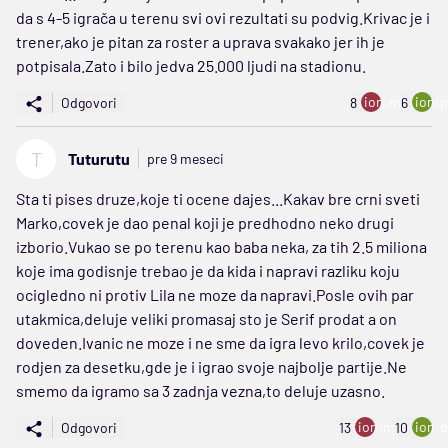
da s 4-5 igrača u terenu svi ovi rezultati su podvig.Krivac je i
trener,ako je pitan za roster a uprava svakako jer ih je
potpisala.Zato i bilo jedva 25.000 ljudi na stadionu.
ion:minus
ion:p
Odgovori
8
6
T
Tuturutu
pre 9 meseci
Sta ti pises druze,koje ti ocene dajes...Kakav bre crni sveti
Marko,covek je dao penal koji je predhodno neko drugi
izborio.Vukao se po terenu kao baba neka, za tih 2.5 miliona
koje ima godisnje trebao je da kida i napravi razliku koju
ocigledno ni protiv Lila ne moze da napravi.Posle ovih par
utakmica,deluje veliki promasaj sto je Serif prodat a on
doveden.Ivanic ne moze i ne sme da igra levo krilo,covek je
rodjen za desetku,gde je i igrao svoje najbolje partije.Ne
smemo da igramo sa 3 zadnja vezna,to deluje uzasno.
ion:minus
ion:p
Odgovori
13
10