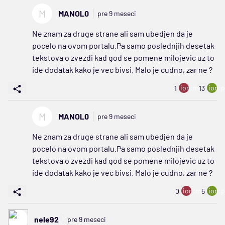
M
MANOL0
pre 9 meseci
Ne znam za druge strane ali sam ubedjen da je
pocelo na ovom portalu.Pa samo poslednjih desetak
tekstova o zvezdi kad god se pomene milojevic uz to
ide dodatak kako je vec bivsi. Malo je cudno, zar ne ?
ion:minus
ion:p
1
13
M
MANOL0
pre 9 meseci
Ne znam za druge strane ali sam ubedjen da je
pocelo na ovom portalu.Pa samo poslednjih desetak
tekstova o zvezdi kad god se pomene milojevic uz to
ide dodatak kako je vec bivsi. Malo je cudno, zar ne ?
ion:minus
ion:p
0
5
nele92
pre 9 meseci