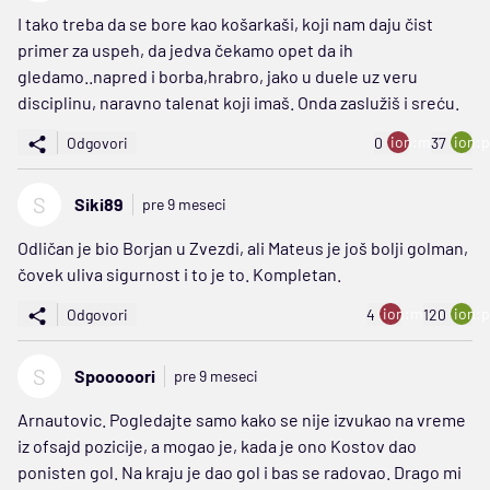
I tako treba da se bore kao košarkaši, koji nam daju čist
primer za uspeh, da jedva čekamo opet da ih
gledamo..napred i borba,hrabro, jako u duele uz veru
disciplinu, naravno talenat koji imaš. Onda zaslužiš i sreću.
ion:minus
ion:p
Odgovori
0
37
S
Siki89
pre 9 meseci
Odličan je bio Borjan u Zvezdi, ali Mateus je još bolji golman,
čovek uliva sigurnost i to je to. Kompletan.
ion:minus
ion:p
Odgovori
4
120
S
Spooooori
pre 9 meseci
Arnautovic. Pogledajte samo kako se nije izvukao na vreme
iz ofsajd pozicije, a mogao je, kada je ono Kostov dao
ponisten gol. Na kraju je dao gol i bas se radovao. Drago mi