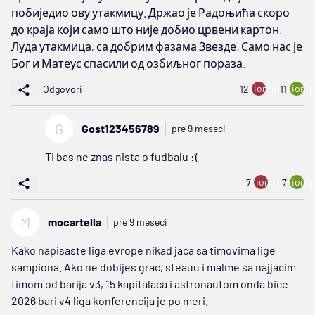
побиједио ову утакмицу. Држао је Радоњића скоро
до краја који само што није добио црвени картон.
Луда утакмица, са добрим фазама Звезде. Само нас је
Бог и Матеус спасили од озбиљног пораза.
ion:minus
ion:p
Odgovori
12
11
G
Gost123456789
pre 9 meseci
Ti bas ne znas nista o fudbalu :’(
ion:minus
ion:p
7
7
M
mocartella
pre 9 meseci
Kako napisaste liga evrope nikad jaca sa timovima lige
sampiona. Ako ne dobijes grac, steauu i malme sa najjacim
timom od barija v3, 15 kapitalaca i astronautom onda bice
2026 bari v4 liga konferencija je po meri.