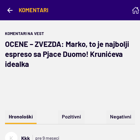
KOMENTARI
KOMENTARI NA VEST
OCENE – ZVEZDA: Marko, to je najbolji
espreso sa Pjace Duomo! Krunićeva
idealka
Hronološki
Pozitivni
Negativni
K
Kkk
pre 9 meseci