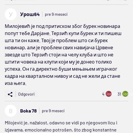
У
Урош64
pre 9 meseci
Милојевић је под притиском због бурек новинара
попут тебе Дарјане. Терзић купи бурек и ти пишеш
шта ти он каже. Твој је проблем што си бурек
новинар, али је проблем свих навијача Црвене
звезде што Терзић стоји на челу клуба и што не
штити човека на клупи који му је донео толико
успеха. Он га директно буши мењањем играчког
кадра на кварталном нивоу и сад не жели да стане
иза њега.
ion:minus
ion:p
Odgovori
4
31
B
Boka 78
pre 9 meseci
Milojević je, nažalost, odavno se vidi po njegovom licu i
izjavama, emocionalno potrošen, što zbog konstantne