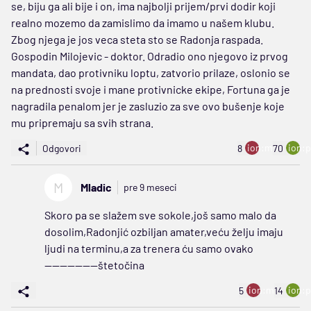
se, biju ga ali bije i on, ima najbolji prijem/prvi dodir koji
realno mozemo da zamislimo da imamo u našem klubu.
Zbog njega je jos veca steta sto se Radonja raspada.
Gospodin Milojevic - doktor. Odradio ono njegovo iz prvog
mandata, dao protivniku loptu, zatvorio prilaze, oslonio se
na prednosti svoje i mane protivnicke ekipe, Fortuna ga je
nagradila penalom jer je zasluzio za sve ovo bušenje koje
mu pripremaju sa svih strana.
ion:minus
ion:p
Odgovori
8
70
M
Mladic
pre 9 meseci
Skoro pa se slažem sve sokole,još samo malo da
dosolim,Radonjić ozbiljan amater,veću želju imaju
ljudi na terminu,a za trenera ću samo ovako
———————štetočina
ion:minus
ion:p
5
14