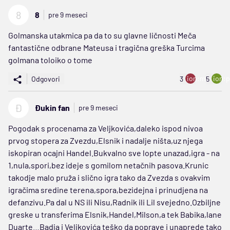
8
8
pre 9 meseci
Golmanska utakmica pa da to su glavne ličnosti Meča
fantastične odbrane Mateusa i tragična greška Turcima
golmana toloiko o tome
ion:minus
ion:p
Odgovori
3
5
Đ
Đukin fan
pre 9 meseci
Pogodak s procenama za Veljkovića,daleko ispod nivoa
prvog stopera za Zvezdu,Elsnik i nadalje ništa,uz njega
iskopiran ocajni Handel.Bukvalno sve lopte unazad,igra - na
1,nula,spori,bez ideje s gomilom netačnih pasova.Krunic
takodje malo pruža i slično igra tako da Zvezda s ovakvim
igračima sredine terena,spora,bezidejna i prinudjena na
defanzivu.Pa dal u NS ili Nisu,Radnik ili Lil svejedno.Ozbiljne
greske u transferima Elsnik,Handel,Milson,a tek Babika,lane
Duarte…Badja i Veljkovića teško da poprave i unaprede tako