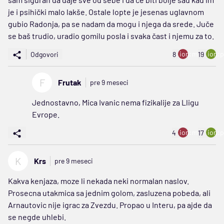
je i psihički malo lakše. Ostale lopte je jesenas uglavnom
gubio Radonja, pa se nadam da mogu i njega da srede. Juče
se baš trudio, uradio gomilu posla i svaka čast i njemu za to.
ion:minus
ion:p
Odgovori
8
19
F
Frutak
pre 9 meseci
Jednostavno, Mica Ivanic nema fizikalije za Lligu
Evrope.
ion:minus
ion:p
4
17
K
Krs
pre 9 meseci
Kakva kenjaza, moze li nekada neki normalan naslov.
Prosecna utakmica sa jednim golom, zasluzena pobeda, ali
Arnautovic nije igrac za Zvezdu. Propao u Interu, pa ajde da
se negde uhlebi.