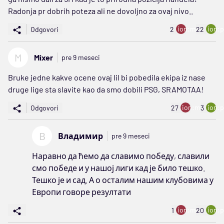
Radonja pr dobrih poteza ali ne dovoljno za ovaj nivo..
ion:minus
ion:p
Odgovori
2
22
M
Mixer
pre 9 meseci
Bruke jedne kakve ocene ovaj lil bi pobedila ekipa iz nase
druge lige sta slavite kao da smo dobili PSG, SRAMOTAA!
ion:minus
ion:p
Odgovori
27
3
В
Владимир
pre 9 meseci
Наравно да ћемо да славимо победу, славили
смо победе и у нашој лиги кад је било тешко.
Тешко је и сад. А о осталим нашим клубовима у
Европи говоре резултати
ion:minus
ion:p
1
20