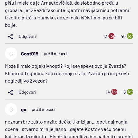
pišu i misle da je Arnautović loš, da slobodno pređu u
grobare, jer Zvezdi tako inteligentni navijači nisu potrebni.
Izvolite preći u Humsku, da se malo iščistimo, pa će biti
bolje.
ion:minus
ion:p
Odgovori
12
40
G
Gost015
pre 9 meseci
Moze li malo objektivnosti? Koji sevepeva ovo je Zvezda?
Klinci od 17 godina koji i ne znaju sta je Zvezda pa im je ovo
negledljivo Zvezda?
ion:minus
ion:p
Odgovori
14
6
G
gx
pre 9 meseci
neznam bre zašto mrzite dečka tiknizijan....opet najmanja
ocena...stvarno mi nije jasno...dajete Kostov veću ocenu
koji igrao 15 minuta...Elsnik je ubedljivo bio najbolji u sredini