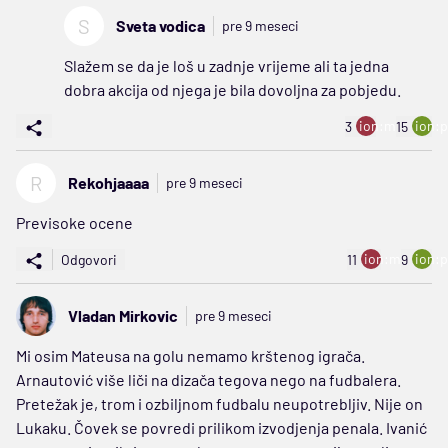
S
Sveta vodica
pre 9 meseci
Slažem se da je loš u zadnje vrijeme ali ta jedna
dobra akcija od njega je bila dovoljna za pobjedu.
ion:minus
ion:p
3
15
R
Rekohjaaaa
pre 9 meseci
Previsoke ocene
ion:minus
ion:p
Odgovori
11
9
Vladan Mirkovic
pre 9 meseci
Mi osim Mateusa na golu nemamo krštenog igrača.
Arnautović više liči na dizača tegova nego na fudbalera.
Pretežak je, trom i ozbiljnom fudbalu neupotrebljiv. Nije on
Lukaku. Čovek se povredi prilikom izvodjenja penala. Ivanić