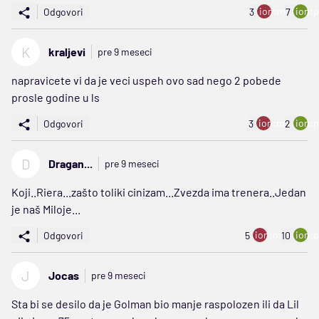
ion:minus
ion:p
Odgovori
3
7
K
kraljevi
pre 9 meseci
napravicete vi da je veci uspeh ovo sad nego 2 pobede
prosle godine u ls
ion:minus
ion:p
Odgovori
3
2
D
Dragan...
pre 9 meseci
Koji..Riera...zašto toliki cinizam...Zvezda ima trenera..Jedan
je naš Miloje...
ion:minus
ion:p
Odgovori
5
10
J
Jocas
pre 9 meseci
Sta bi se desilo da je Golman bio manje raspolozen ili da Lil