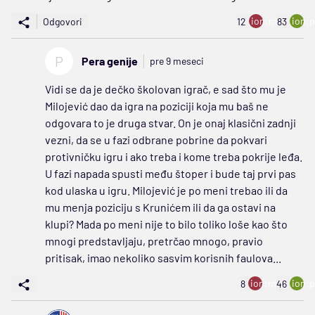
ion:minus
ion:p
Odgovori
12
83
P
Pera genije
pre 9 meseci
Vidi se da je dečko školovan igrač, e sad što mu je
Milojević dao da igra na poziciji koja mu baš ne
odgovara to je druga stvar. On je onaj klasični zadnji
vezni, da se u fazi odbrane pobrine da pokvari
protivničku igru i ako treba i kome treba pokrije leđa.
U fazi napada spusti među štoper i bude taj prvi pas
kod ulaska u igru. Milojević je po meni trebao ili da
mu menja poziciju s Krunićem ili da ga ostavi na
klupi? Mada po meni nije to bilo toliko loše kao što
mnogi predstavljaju, pretrčao mnogo, pravio
pritisak, imao nekoliko sasvim korisnih faulova...
ion:minus
ion:p
8
46