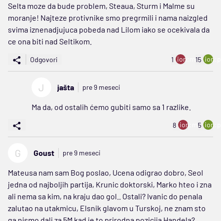
Selta moze da bude problem, Steaua, Sturm i Malme su
moranje! Najteze protivnike smo pregrmili i nama naizgled
svima iznenadjujuca pobeda nad Lilom iako se ocekivala da
ce ona biti nad Seltikom.
ion:minus
ion:p
Odgovori
1
15
J
jašta
pre 9 meseci
Ma da, od ostalih ćemo gubiti samo sa 1 razlike.
ion:minus
ion:p
8
5
G
Goust
pre 9 meseci
Mateusa nam sam Bog poslao, Ucena odigrao dobro, Seol
jedna od najboljih partija, Krunic doktorski, Marko hteo i zna
ali nema sa kim, na kraju dao gol.. Ostali? Ivanic do penala
zalutao na utakmicu, Elsnik glavom u Turskoj, ne znam sto
ga nismo dali za 5M kad je to prirodna pozicija Handela?