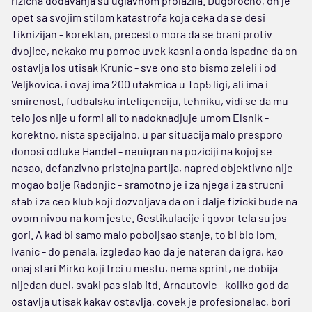
rizicna dodavanja su uglavnom prolazila. Dugorocno, on je
opet sa svojim stilom katastrofa koja ceka da se desi
Tiknizijan - korektan, precesto mora da se brani protiv
dvojice, nekako mu pomoc uvek kasni a onda ispadne da on
ostavlja los utisak Krunic - sve ono sto bismo zeleli i od
Veljkovica, i ovaj ima 200 utakmica u Top5 ligi, ali ima i
smirenost, fudbalsku inteligenciju, tehniku, vidi se da mu
telo jos nije u formi ali to nadoknadjuje umom Elsnik -
korektno, nista specijalno, u par situacija malo presporo
donosi odluke Handel - neuigran na poziciji na kojoj se
nasao, defanzivno pristojna partija, napred objektivno nije
mogao bolje Radonjic - sramotno je i za njega i za strucni
stab i za ceo klub koji dozvoljava da on i dalje fizicki bude na
ovom nivou na kom jeste. Gestikulacije i govor tela su jos
gori. A kad bi samo malo poboljsao stanje, to bi bio lom.
Ivanic - do penala, izgledao kao da je nateran da igra, kao
onaj stari Mirko koji trci u mestu, nema sprint, ne dobija
nijedan duel, svaki pas slab itd. Arnautovic - koliko god da
ostavlja utisak kakav ostavlja, covek je profesionalac, bori