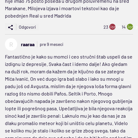
nije imao 75 posto poseda u drugom poluvremenu na sred
Marakane. Milojeva izjava i moartovi tekstovi kao da je
pobednjen Real u sred Madrida
ion:minus
ion:p
Odgovori
23
14
R
raaraa
pre 9 meseci
Fantastično je kako su momci i ceo stručni štab uspeli da se
izdignu iz depresije. Svaka čast i idemo dalje! Ako gledam
na duži rok, moram da kažem da je ključno da se zategne
Mića Ivanić. On već dugo igra baš slabo i iako su mnogi u
padu još od Avgusta, mislim da je njegova loša forma glavni
razlog što nismo dobili Pafos, Seltik i Porto. Mnogo
obećavajućih napada je završeno nakon njegovog gubljenja
lopte ili pogrešnog pasa. Upečatljiva je bila njegova reakcija
sinoć kad je završio penal: Laknulo mu je kao da nas je za
dlaku promašio meteor koji bi uništio celu planetu. Videlo
se koliko mu je stalo i koliko se grize zbog svega, tako da
sam siguran da daje sve od sebe i da će biti bolje sad kad im