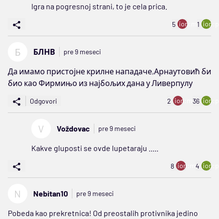
Igra na pogresnoj strani, to je cela prica.
ion:minus
ion:p
5
1
Б
БЛНВ
pre 9 meseci
Да имамо пристојне крилне нападаче,Арнаутовић би
био као Фирмињо из најбољих дана у Ливерпулу
ion:minus
ion:p
Odgovori
2
36
V
Voždovac
pre 9 meseci
Kakve gluposti se ovde lupetaraju .....
ion:minus
ion:p
8
4
N
Nebitan10
pre 9 meseci
Pobeda kao prekretnica! Od preostalih protivnika jedino