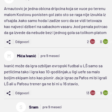
Arnautovic je jedna obicna dripcina koja se vuce po terenu
malom Kostovu ponisten gol zato sto se raga nije izvukla iz
ofsajda ,kako samo hoda i zadize sorc da se vidi tetovaza
kao najveci dziberi na sabackom vasaru ,kod penala potrcao
da ga izvede da nebude bez i jednog gola sa tolikom platom
ion:minus
ion:p
Odgovori
2
0
M
Mića Ivanić
pre 9 meseci
Ivanić može da igra ozbiljan evropski fudbal u LŠ samo sa
petlićima tako i igra kao 10-godišnjak,u ligi uefe sa malo
boljim ekipam isto kao pionir ,da je igrao za Pafos mi bi igrali
LŠ ali u Pafosu trener ga ne bi ni u 16 stavio.
ion:minus
ion:p
Odgovori
13
9
S
Sram
pre 9 meseci