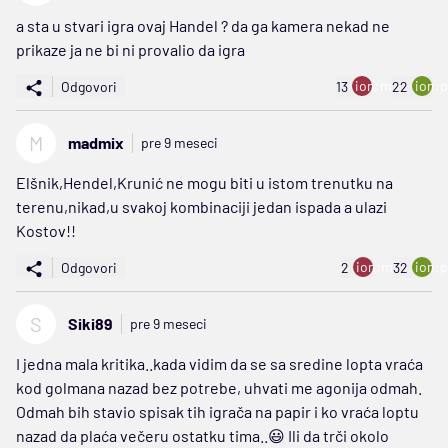
a sta u stvari igra ovaj Handel ? da ga kamera nekad ne
prikaze ja ne bi ni provalio da igra
ion:minus
ion:p
Odgovori
13
22
M
madmix
pre 9 meseci
Elšnik,Hendel,Krunić ne mogu biti u istom trenutku na
terenu,nikad,u svakoj kombinaciji jedan ispada a ulazi
Kostov!!
ion:minus
ion:p
Odgovori
2
32
S
Siki89
pre 9 meseci
I jedna mala kritika..kada vidim da se sa sredine lopta vraća
kod golmana nazad bez potrebe, uhvati me agonija odmah.
Odmah bih stavio spisak tih igrača na papir i ko vraća loptu
nazad da plaća večeru ostatku tima..😃 Ili da trči okolo