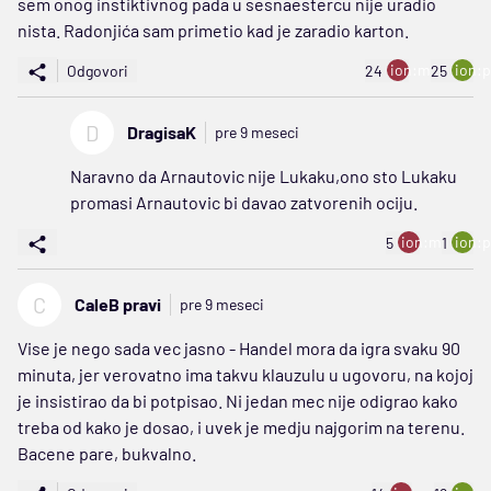
sem onog instiktivnog pada u sesnaestercu nije uradio
nista. Radonjića sam primetio kad je zaradio karton.
ion:minus
ion:p
Odgovori
24
25
D
DragisaK
pre 9 meseci
Naravno da Arnautovic nije Lukaku,ono sto Lukaku
promasi Arnautovic bi davao zatvorenih ociju.
ion:minus
ion:p
5
1
C
CaleB pravi
pre 9 meseci
Vise je nego sada vec jasno - Handel mora da igra svaku 90
minuta, jer verovatno ima takvu klauzulu u ugovoru, na kojoj
je insistirao da bi potpisao. Ni jedan mec nije odigrao kako
treba od kako je dosao, i uvek je medju najgorim na terenu.
Bacene pare, bukvalno.