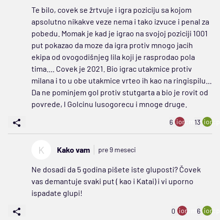
Te bilo, covek se žrtvuje i igra poziciju sa kojom
apsolutno nikakve veze nema i tako izvuce i penal za
pobedu. Momak je kad je igrao na svojoj poziciji 1001
put pokazao da moze da igra protiv mnogo jacih
ekipa od ovogodišnjeg lila koji je rasprodao pola
tima.... Covek je 2021. Bio igrac utakmice protiv
milana i to u obe utakmice vrteo ih kao na ringispilu...
Da ne pominjem gol protiv stutgarta a bio je rovit od
povrede, l Golcinu lusogorecu i mnoge druge.
ion:minus
ion:p
6
13
K
Kako vam
pre 9 meseci
Ne dosadi da 5 godina pišete iste gluposti? Čovek
vas demantuje svaki put ( kao i Katai) i vi uporno
ispadate glupi!
ion:minus
ion:p
0
6