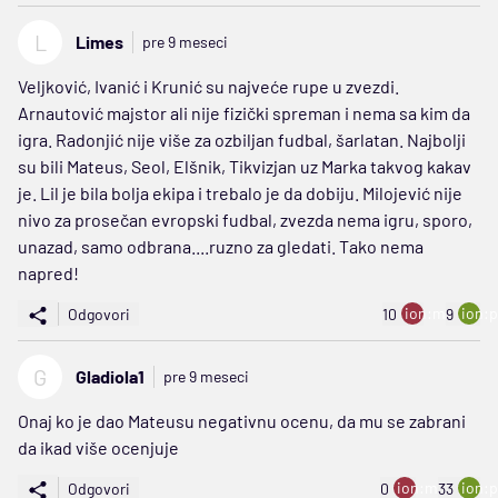
L
Limes
pre 9 meseci
Veljković, Ivanić i Krunić su najveće rupe u zvezdi.
Arnautović majstor ali nije fizički spreman i nema sa kim da
igra. Radonjić nije više za ozbiljan fudbal, šarlatan. Najbolji
su bili Mateus, Seol, Elšnik, Tikvizjan uz Marka takvog kakav
je. Lil je bila bolja ekipa i trebalo je da dobiju. Milojević nije
nivo za prosečan evropski fudbal, zvezda nema igru, sporo,
unazad, samo odbrana....ruzno za gledati. Tako nema
napred!
ion:minus
ion:p
Odgovori
10
9
G
Gladiola1
pre 9 meseci
Onaj ko je dao Mateusu negativnu ocenu, da mu se zabrani
da ikad više ocenjuje
ion:minus
ion:p
Odgovori
0
33