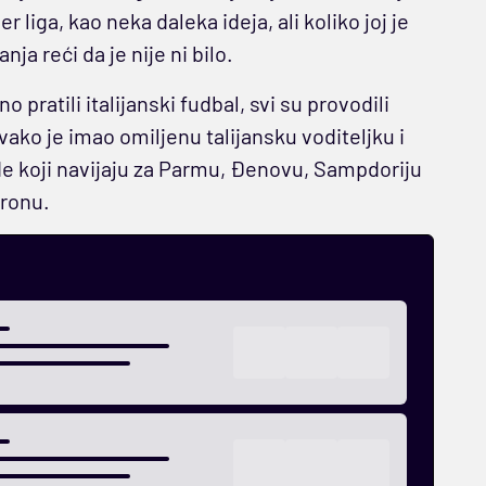
 liga, kao neka daleka ideja, ali koliko joj je
a reći da je nije ni bilo.
o pratili italijanski fudbal, svi su provodili
svako je imao omiljenu talijansku voditeljku i
jude koji navijaju za Parmu, Đenovu, Sampdoriju
Veronu.