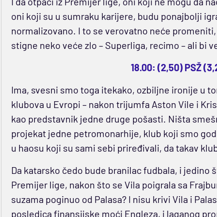
I da otpaci iz Premijer lige, oni koji ne mogu da 
oni koji su u sumraku karijere, budu ponajbolji igra
normalizovano. I to se verovatno neće promeniti
stigne neko veće zlo – Superliga, recimo – ali bi
18.00: (2,50) PSŽ (3,
Ima, svesni smo toga itekako, ozbiljne ironije u to
klubova u Evropi – nakon trijumfa Aston Vile i Kr
kao predstavnik jedne druge pošasti. Ništa smešni
projekat jedne petromonarhije, klub koji smo godina
u haosu koji su sami sebi priređivali, da takav kl
Da katarsko čedo bude branilac fudbala, i jedino
Premijer lige, nakon što se Vila poigrala sa Frajbu
suzama poginuo od Palasa? I nisu krivi Vila i Palas
posledica finansijske moći Engleza, i laganog prop