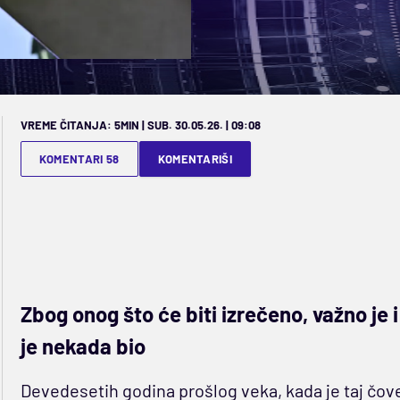
VREME ČITANJA: 5MIN | SUB. 30.05.26. | 09:08
KOMENTARI 58
KOMENTARIŠI
Zbog onog što će biti izrečeno, važno je i 
je nekada bio
Devedesetih godina prošlog veka, kada je taj čovek