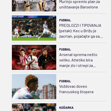
Murinjo spremio plan za
uništavanje Barselone
FUDBAL
PREDLOZZI I TIPOVANJA
(petak): Kec u Brižu je
zacrtan, pojačajte ga sa
2-5
FUDBAL
Arsenal sprema nešto
veliko, Atletiko bira
manje zlo i strepi za
Kutija
FUDBAL
Voždovac doveo
francuskog štopera
KOŠARKA