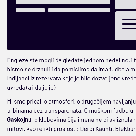
Engleze ste mogli da gledate jednom nedeljno, i to
bismo se drznuli i da pomislimo da ima fudbala m
Indijanci iz rezervata koje je bilo dozvoljeno vređat
uvreda (a i dalje je).
Mi smo pričali o atmosferi, o drugačijem navijanju
tribinama bez transparenata. O muškom fudbalu,
Gaskojnu
, o klubovima čija imena ne bi skliznula 
mitovi, kao relikti prošlosti: Derbi Kaunti, Blekbur