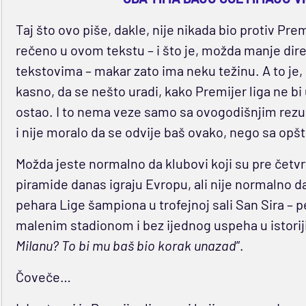
Taj što ovo piše, dakle, nije nikada bio protiv Premi
rečeno u ovom tekstu – i što je, možda manje di
tekstovima – makar zato ima neku težinu. A to je, o
kasno, da se nešto uradi, kako Premijer liga ne bi
ostao. I to nema veze samo sa ovogodišnjim rezu
i nije moralo da se odvije baš ovako, nego sa opšt
Možda jeste normalno da klubovi koji su pre četvr
piramide danas igraju Evropu, ali nije normalno d
pehara Lige šampiona u trofejnoj sali San Sira –
malenim stadionom i bez ijednog uspeha u istori
Milanu? To bi mu baš bio korak unazad
”.
Čoveče…