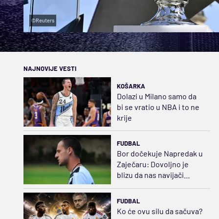
©Reuters
NAJNOVIJE VESTI
KOŠARKA
Dolazi u Milano samo da
bi se vratio u NBA i to ne
krije
FUDBAL
Bor dočekuje Napredak u
Zaječaru: Dovoljno je
blizu da nas navijači
podrže
FUDBAL
Ko će ovu silu da sačuva?