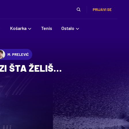
PRIJAVI SE
Košarka
Tenis
Ostalo
M. PRELEVIĆ
ZI ŠTA ŽELIŠ…