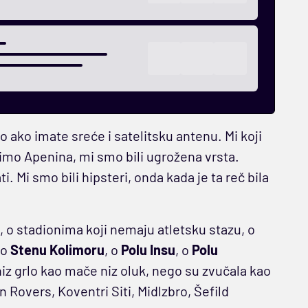
 ako imate sreće i satelitsku antenu. Mi koji
imo Apenina, mi smo bili ugrožena vrsta.
i. Mi smo bili hipsteri, onda kada je ta reč bila
, o stadionima koji nemaju atletsku stazu, o
 o
Stenu Kolimoru
, o
Polu Insu
, o
Polu
niz grlo kao mače niz oluk, nego su zvučala kao
n Rovers, Koventri Siti, Midlzbro, Šefild