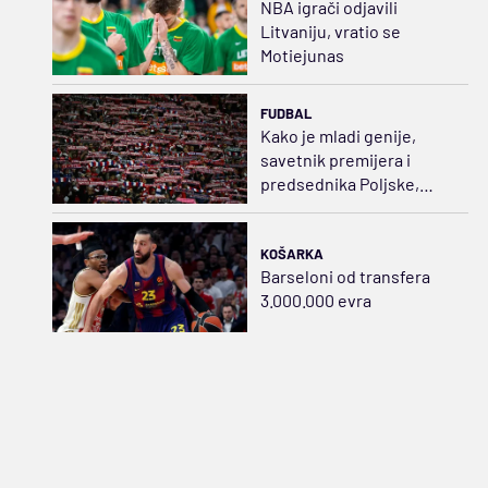
NBA igrači odjavili
Litvaniju, vratio se
Motiejunas
FUDBAL
Kako je mladi genije,
savetnik premijera i
predsednika Poljske,
preporodio Belu zvezdu?
KOŠARKA
Barseloni od transfera
3.000.000 evra