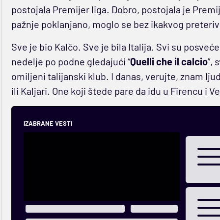
postojala Premijer liga. Dobro, postojala je Premijer
pažnje poklanjano, moglo se bez ikakvog preterivanj
Sve je bio Kalčo. Sve je bila Italija. Svi su posvećen
nedelje po podne gledajući “
Quelli che il calcio
”, 
omiljeni talijanski klub. I danas, verujte, znam l
ili Kaljari. One koji štede pare da idu u Firencu i 
IZABRANE VESTI