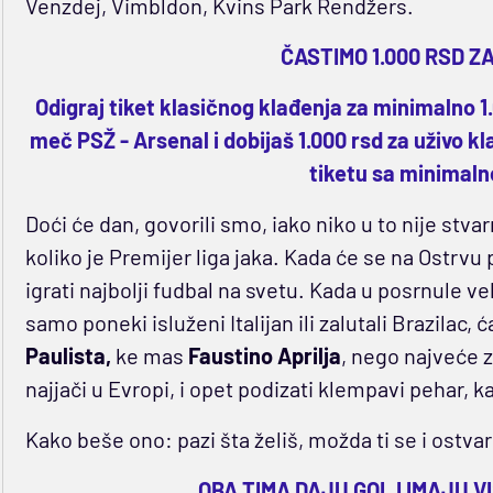
Venzdej, Vimbldon, Kvins Park Rendžers.
ČASTIMO 1.000 RSD Z
Odigraj tiket klasičnog klađenja za minimalno 
meč PSŽ - Arsenal i dobijaš 1.000 rsd za uživo k
tiketu sa minimal
Doći će dan, govorili smo, iako niko u to nije stva
koliko je Premijer liga jaka. Kada će se na Ostrvu
igrati najbolji fudbal na svetu. Kada u posrnule ve
samo poneki isluženi Italijan ili zalutali Brazilac, ć
Paulista,
ke mas
Faustino Aprilja
, nego najveće z
najjači u Evropi, i opet podizati klempavi pehar, k
Kako beše ono: pazi šta želiš, možda ti se i ostva
OBA TIMA DAJU GOL I IMAJU V