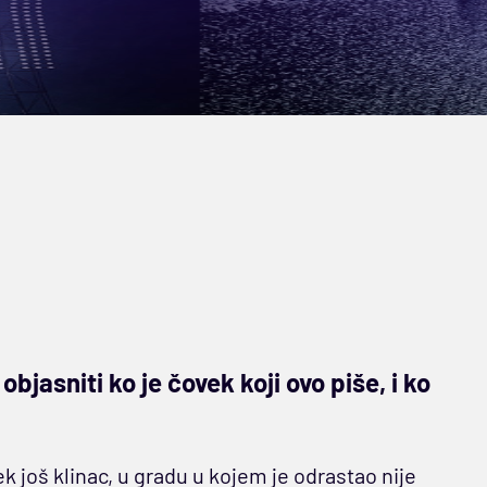
objasniti ko je čovek koji ovo piše, i ko
 još klinac, u gradu u kojem je odrastao nije