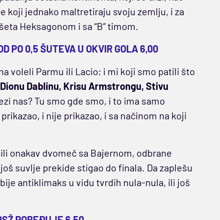
 koji jednako maltretiraju svoju zemlju, i za
ošeta Heksagonom i sa “B” timom.
OD PO 0,5 ŠUTEVA U OKVIR GOLA 6,00
na voleli Parmu ili Lacio; i mi koji smo patili što
Dionu Dablinu, Krisu Armstrongu, Stivu
glezi nas? Tu smo gde smo, i to ima samo
ikazao, i nije prikazao, i sa načinom na koji
redili onakav dvomeč sa Bajernom, odbrane
 još suvlje prekide stigao do finala. Da zaplešu
ije antiklimaks u vidu tvrdih nula-nula, ili još
PSŽ POBEĐUJE 6,50