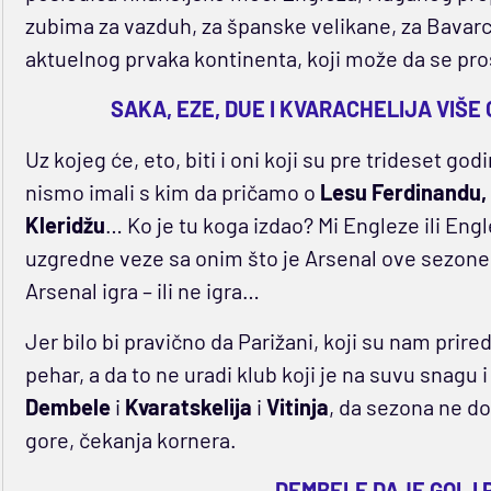
zubima za vazduh, za španske velikane, za Bavarce
aktuelnog prvaka kontinenta, koji može da se pr
SAKA, EZE, DUE I KVARACHELIJA VIŠE 
Uz kojeg će, eto, biti i oni koji su pre trideset godi
nismo imali s kim da pričamo o
Lesu Ferdinandu, 
Kleridžu
… Ko je tu koga izdao? Mi Engleze ili En
uzgredne veze sa onim što je Arsenal ove sezone pr
Arsenal igra – ili ne igra…
Jer bilo bi pravično da Parižani, koji su nam pri
pehar, a da to ne uradi klub koji je na suvu snagu i
Dembele
i
Kvaratskelija
i
Vitinja
, da sezona ne dob
gore, čekanja kornera.
DEMBELE DAJE GOL I 