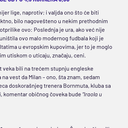
jer lige, naprotiv; i valjda ono što će biti
rektno, bilo nagovešteno u nekim prethodnim
tprilike ovo: Poslednja je ura, ako već nije
 uništila ovo malo modernog fudbala koji je
ltatima u evropskim kupovima, jer to je moglo
im utiskom o uticaju, značaju, ceni.
t veka bili na trećem stupnju engleske
a na vest da Milan – ono, šta znam, sedam
 peca doskorašnjeg trenera Bornmuta, kluba sa
ji, komentar običnog čoveka bude
“Iraola u