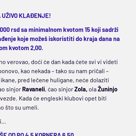
A UŽIVO KLAĐENJE!
1.000 rsd sa minimalnom kvotom 15 koji sadrži
lađenje koje možeš iskoristiti do kraja dana na
nom kvotom 2,00.
rno verovao, doći će dan kada ćete svi vi videti
 ponovo, kao nekada – tako su nam pričali –
likane, pred lečene huligane, neće dolaziti
ao sinjor
Ravaneli
, ćao sinjor
Zola,
ola
Žuninjo
vezde. Kada će engleski klubovi opet biti
ao što su umeli.
ri…
IŠE OD PO 4,5 KORNERA 6,50