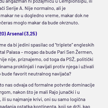
nađu angažman ni pozajmicu u Čempionšipu, ili
či Serije A. Nije normalno, ali je
, makar ne u dogledno vreme, makar dok ne
 večeras moglo makar da bude okrznuto.
20) Arsenal (3,25)
me da bi jedini spasilac od “triplete” engleskih
istal Palasa – mogao da bude Pari Sen Žermen,
je nije, priznajemo, od toga da PSŽ, politički
ma proklinjali i navijali protiv njega i uživali
ub bude favorit neutralnog navijača?
 što nas odvaja od formalne potvrde dominacije
rgom, nakon što je mali Rajo junački i u
, ili su najmanje krivi, oni su samo logična
adanja ostatka kontinenta, koji se drži, kao