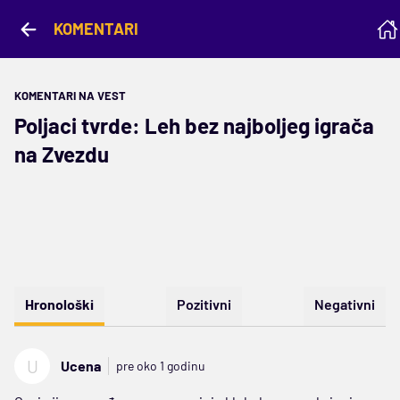
KOMENTARI
KOMENTARI NA VEST
Poljaci tvrde: Leh bez najboljeg igrača
na Zvezdu
Hronološki
Pozitivni
Negativni
U
Ucena
pre oko 1 godinu