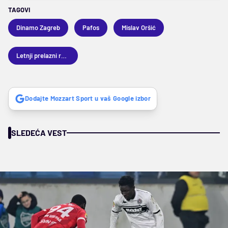
TAGOVI
Dinamo Zagreb
Pafos
Mislav Oršić
Letnji prelazni rok 2026
Dodajte Mozzart Sport u vaš Google izbor
SLEDEĆA VEST