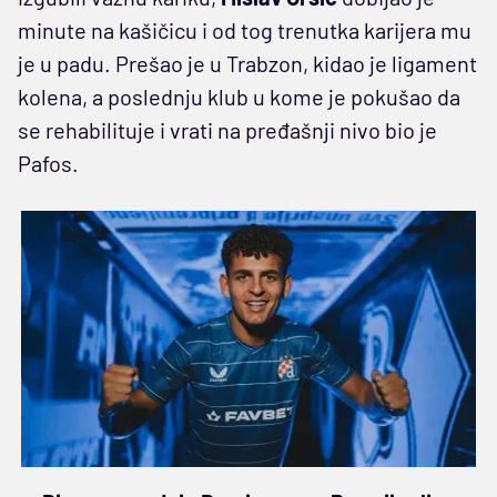
minute na kašičicu i od tog trenutka karijera mu
je u padu. Prešao je u Trabzon, kidao je ligament
kolena, a poslednju klub u kome je pokušao da
se rehabilituje i vrati na pređašnji nivo bio je
Pafos.