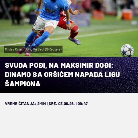
Mislav Oršić i Jong Vu Seol (©Reuters)
SVUDA POĐI, NA MAKSIMIR DOĐI:
DINAMO SA ORŠIĆEM NAPADA LIGU
ŠAMPIONA
VREME ČITANJA: 2MIN | SRE. 03.06.26. | 09:47