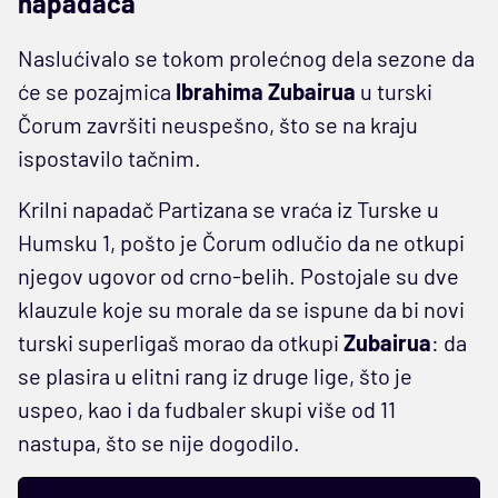
napadača
Naslućivalo se tokom prolećnog dela sezone da
će se pozajmica
Ibrahima Zubairua
u turski
Čorum završiti neuspešno, što se na kraju
ispostavilo tačnim.
Krilni napadač Partizana se vraća iz Turske u
Humsku 1, pošto je Čorum odlučio da ne otkupi
njegov ugovor od crno-belih. Postojale su dve
klauzule koje su morale da se ispune da bi novi
turski superligaš morao da otkupi
Zubairua
: da
se plasira u elitni rang iz druge lige, što je
uspeo, kao i da fudbaler skupi više od 11
nastupa, što se nije dogodilo.