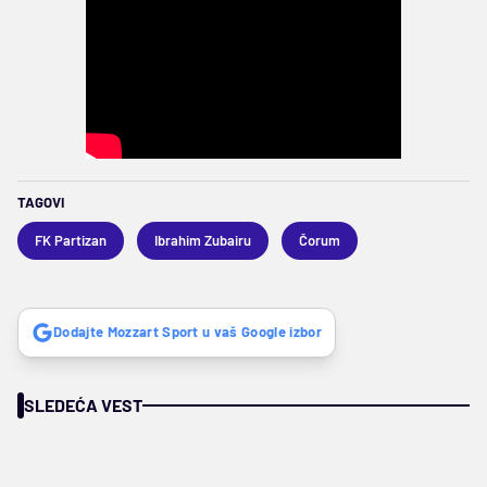
TAGOVI
FK Partizan
Ibrahim Zubairu
Čorum
Dodajte Mozzart Sport u vaš Google izbor
SLEDEĆA VEST