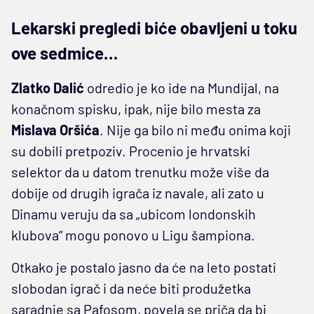
Lekarski pregledi biće obavljeni u toku
ove sedmice…
Zlatko Dalić
odredio je ko ide na Mundijal, na
konačnom spisku, ipak, nije bilo mesta za
Mislava Oršića
. Nije ga bilo ni među onima koji
su dobili pretpoziv. Procenio je hrvatski
selektor da u datom trenutku može više da
dobije od drugih igrača iz navale, ali zato u
Dinamu veruju da sa „ubicom londonskih
klubova“ mogu ponovo u Ligu šampiona.
Otkako je postalo jasno da će na leto postati
slobodan igrač i da neće biti produžetka
saradnje sa Pafosom, povela se priča da bi