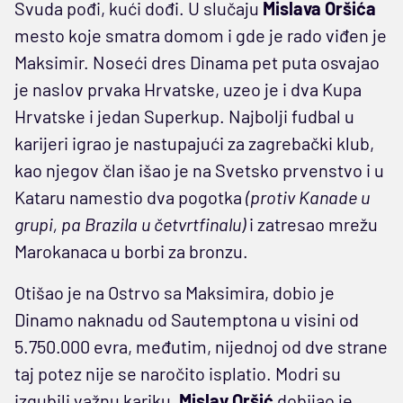
Svuda pođi, kući dođi. U slučaju
Mislava Oršića
mesto koje smatra domom i gde je rado viđen je
Maksimir. Noseći dres Dinama pet puta osvajao
je naslov prvaka Hrvatske, uzeo je i dva Kupa
Hrvatske i jedan Superkup. Najbolji fudbal u
karijeri igrao je nastupajući za zagrebački klub,
kao njegov član išao je na Svetsko prvenstvo i u
Kataru namestio dva pogotka
(protiv Kanade u
grupi, pa Brazila u četvrtfinalu)
i zatresao mrežu
Marokanaca u borbi za bronzu.
Otišao je na Ostrvo sa Maksimira, dobio je
Dinamo naknadu od Sautemptona u visini od
5.750.000 evra, međutim, nijednoj od dve strane
taj potez nije se naročito isplatio. Modri su
izgubili važnu kariku,
Mislav Oršić
dobijao je