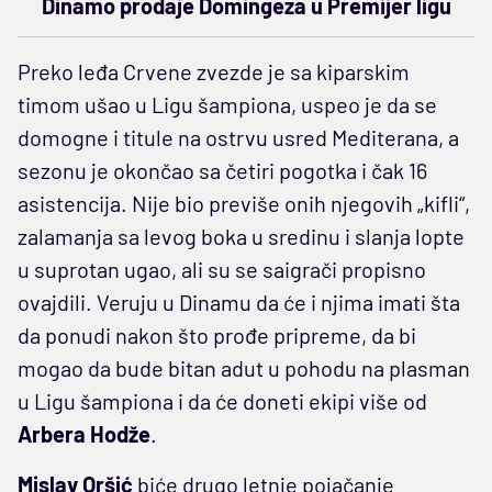
Dinamo prodaje Domingeza u Premijer ligu
Preko leđa Crvene zvezde je sa kiparskim
timom ušao u Ligu šampiona, uspeo je da se
domogne i titule na ostrvu usred Mediterana, a
sezonu je okončao sa četiri pogotka i čak 16
asistencija. Nije bio previše onih njegovih „kifli“,
zalamanja sa levog boka u sredinu i slanja lopte
u suprotan ugao, ali su se saigrači propisno
ovajdili. Veruju u Dinamu da će i njima imati šta
da ponudi nakon što prođe pripreme, da bi
mogao da bude bitan adut u pohodu na plasman
u Ligu šampiona i da će doneti ekipi više od
Arbera Hodže
.
Mislav Oršić
biće drugo letnje pojačanje