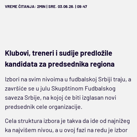
VREME ČITANJA: 2MIN | SRE. 03.06.26. | 09:47
Klubovi, treneri i sudije predložile
kandidata za predsednika regiona
Izbori na svim nivoima u fudbalskoj Srbiji traju, a
završiće se u julu Skupštinom Fudbalskog
saveza Srbije, na kojoj će biti izglasan novi
predsednik cele organizacije.
Cela struktura izbora je takva da ide od najnižeg
ka najvišem nivou, a u ovoj fazi na redu je izbor