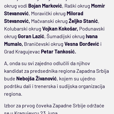
okrug vodi
Bojan Marković
, Raški okrug
Momir
Stevanović
, Moravički okrug
Milorad
Stevanović,
Mačvanski okrug
Željko Stanić
,
Kolubarski okrug
Vojkan Kokošar,
Podunavski
okrug
Goran Lazić
, Šumadijski okrug
Ivana
Mumalo,
Braničevski okrug
Vesna Đorđević
i
Grad Kragujevac
Petar Tankosić.
A, onda su svi zajedno odlučili da njihov
kandidat za predsednika regiona Zapadna Srbija
bude
Nebojša Živanović
, kojem su ujedno
podršku dali i trenerska i sudijska organizacija
regiona.
Izbor za prvog čoveka Zapadne Srbije održaće
se u Kragujevcu 23. juna.