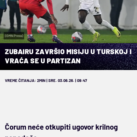
(©MN Press)
ZUBAIRU ZAVRŠIO MISIJU U TURSKOJ I
VRAĆA SE U PARTIZAN
VREME ČITANJA: 2MIN | SRE. 03.06.26. | 09:47
Čorum neće otkupiti ugovor krilnog