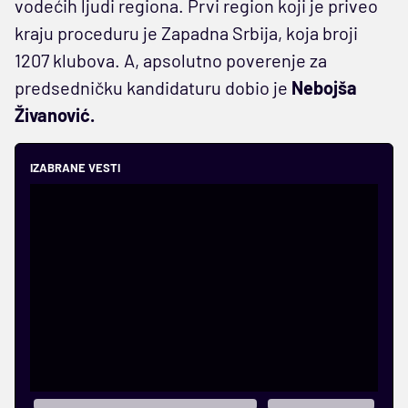
vodećih ljudi regiona. Prvi region koji je priveo
kraju proceduru je Zapadna Srbija, koja broji
1207 klubova. A, apsolutno poverenje za
predsedničku kandidaturu dobio je
Nebojša
Živanović.
IZABRANE VESTI