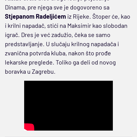
Dinama, pre njega sve je dogovoreno sa
Stjepanom Radeljićem
iz Rijeke. Štoper će, kao
i krilni napadač, stići na Maksimir kao slobodan
igrač. Dres je već zadužio, čeka se samo
predstavljanje. U slučaju krilnog napadača i
zvanična potvrda kluba, nakon što prođe
lekarske preglede. Toliko ga deli od novog
boravka u Zagrebu.