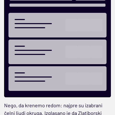
Nego, da krenemo redom: najpre su izabrani
čelni ljudi okruga. Izglasano je da Zlatiborski