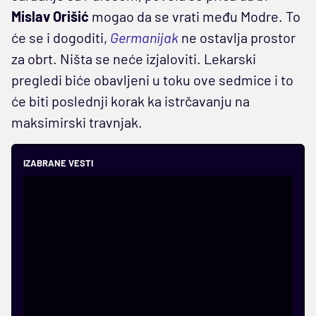
Mislav Orišić
mogao da se vrati među Modre. To
će se i dogoditi,
Germanijak
ne ostavlja prostor
za obrt. Ništa se neće izjaloviti. Lekarski
pregledi biće obavljeni u toku ove sedmice i to
će biti poslednji korak ka istrčavanju na
maksimirski travnjak.
IZABRANE VESTI