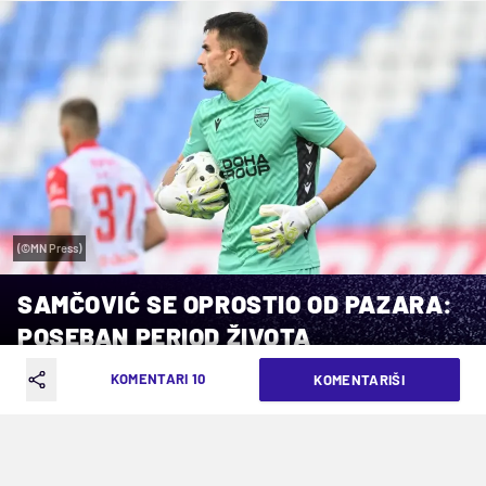
(©MN Press)
SAMČOVIĆ SE OPROSTIO OD PAZARA:
POSEBAN PERIOD ŽIVOTA
KOMENTARI 10
KOMENTARIŠI
VREME ČITANJA: 2MIN | SRE. 03.06.26. | 09:47