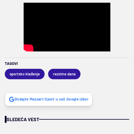
TAGOVI
sportsko klađenje
rezzime dana
Dodajte Mozzart Sport u vaš Google izbor
SLEDEĆA VEST