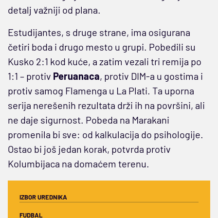
detalj važniji od plana.
Estudijantes, s druge strane, ima osigurana
četiri boda i drugo mesto u grupi. Pobedili su
Kusko 2:1 kod kuće, a zatim vezali tri remija po
1:1 – protiv
Peruanaca
, protiv DIM-a u gostima i
protiv samog Flamenga u La Plati. Ta uporna
serija nerešenih rezultata drži ih na površini, ali
ne daje sigurnost. Pobeda na Marakani
promenila bi sve: od kalkulacija do psihologije.
Ostao bi još jedan korak, potvrda protiv
Kolumbijaca na domaćem terenu.
IZBOR UREDNIKA
FUDBAL