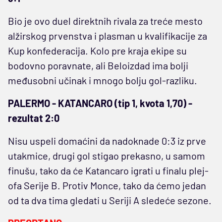
Bio je ovo duel direktnih rivala za treće mesto
alžirskog prvenstva i plasman u kvalifikacije za
Kup konfederacija. Kolo pre kraja ekipe su
bodovno poravnate, ali Beloizdad ima bolji
međusobni učinak i mnogo bolju gol-razliku.
PALERMO - KATANCARO (tip 1, kvota 1,70) -
rezultat 2:0
Nisu uspeli domaćini da nadoknade 0:3 iz prve
utakmice, drugi gol stigao prekasno, u samom
finušu, tako da će Katancaro igrati u finalu plej-
ofa Serije B. Protiv Monce, tako da ćemo jedan
od ta dva tima gledati u Seriji A sledeće sezone.