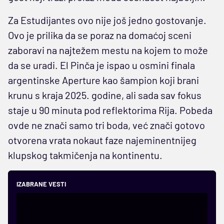
Za Estudijantes ovo nije još jedno gostovanje.
Ovo je prilika da se poraz na domaćoj sceni
zaboravi na najtežem mestu na kojem to može
da se uradi. El Pinča je ispao u osmini finala
argentinske Aperture kao šampion koji brani
krunu s kraja 2025. godine, ali sada sav fokus
staje u 90 minuta pod reflektorima Rija. Pobeda
ovde ne znači samo tri boda, već znači gotovo
otvorena vrata nokaut faze najeminentnijeg
klupskog takmičenja na kontinentu.
IZABRANE VESTI