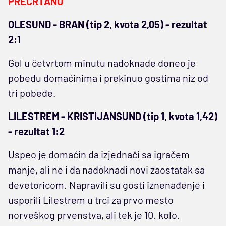
PRECRTANO
OLESUND - BRAN (tip 2, kvota 2,05) - rezultat
2:1
Gol u četvrtom minutu nadoknade doneo je
pobedu domaćinima i prekinuo gostima niz od
tri pobede.
LILESTREM - KRISTIJANSUND (tip 1, kvota 1,42)
- rezultat 1:2
Uspeo je domaćin da izjednači sa igračem
manje, ali ne i da nadoknadi novi zaostatak sa
devetoricom. Napravili su gosti iznenađenje i
usporili Lilestrem u trci za prvo mesto
norveškog prvenstva, ali tek je 10. kolo.