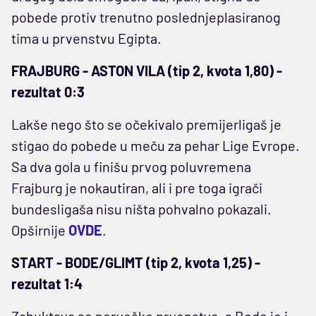
pobede protiv trenutno poslednjeplasiranog
tima u prvenstvu Egipta.
FRAJBURG - ASTON VILA (tip 2, kvota 1,80) -
rezultat 0:3
Lakše nego što se očekivalo premijerligaš je
stigao do pobede u meču za pehar Lige Evrope.
Sa dva gola u finišu prvog poluvremena
Frajburg je nokautiran, ali i pre toga igrači
bundesligaša nisu ništa pohvalno pokazali.
Opširnije
OVDE
.
START - BODE/GLIMT (tip 2, kvota 1,25) -
rezultat 1:4
Zahuktava se norveško prvenstvo, a Bodo je i