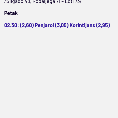
/Silgado 48, Rodaljega 71 – Loti 73/
Petak
02.30: (2,60) Penjarol (3,05) Korintijans (2,95)