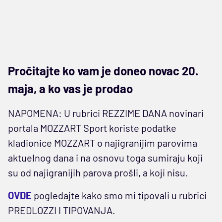
Pročitajte ko vam je doneo novac 20.
maja, a ko vas je prodao
NAPOMENA: U rubrici REZZIME DANA novinari
portala MOZZART Sport koriste podatke
kladionice MOZZART o najigranijim parovima
aktuelnog dana i na osnovu toga sumiraju koji
su od najigranijih parova prošli, a koji nisu.
OVDE
pogledajte kako smo mi tipovali u rubrici
PREDLOZZI I TIPOVANJA.