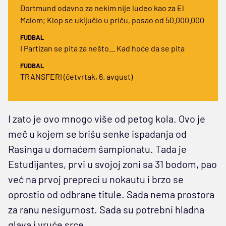
Dortmund odavno za nekim nije ludeo kao za El
Malom; Klop se uključio u priču, posao od 50.000.000
FUDBAL
I Partizan se pita za nešto... Kad hoće da se pita
FUDBAL
TRANSFERI (četvrtak, 6. avgust)
I zato je ovo mnogo više od petog kola. Ovo je
meč u kojem se brišu senke ispadanja od
Rasinga u domaćem šampionatu. Tada je
Estudijantes, prvi u svojoj zoni sa 31 bodom, pao
već na prvoj prepreci u nokautu i brzo se
oprostio od odbrane titule. Sada nema prostora
za ranu nesigurnost. Sada su potrebni hladna
glava i vruće srce.