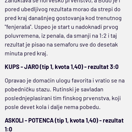
pored ubedljivog rezultata morao da strepi do
pred kraj današnjeg gostovanja kod trenutnog
"fenjeraša". Uspeo je start u nadoknadi prvog
poluvremena, iz penala, da smanji na 1:2 i taj
rezultat je pisao na semaforu sve do desetak
minuta pred kraj.
KUPS - JARO (tip 1, kvota 1,40) - rezultat 3:0
Opravao je domaćin ulogu favorita i vratio se na
pobedničku stazu. Rutinski je savladan
poslednjeplasirani tim finskog prvenstva, koji
posle devet kola i dalje nema pobedu.
ASKOLI - POTENCA (tip 1, kvota 1,40) - rezultat
1:0