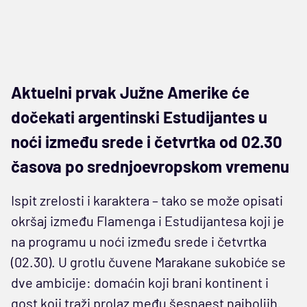
Aktuelni prvak Južne Amerike će
dočekati argentinski Estudijantes u
noći između srede i četvrtka od 02.30
časova po srednjoevropskom vremenu
Ispit zrelosti i karaktera – tako se može opisati
okršaj između Flamenga i Estudijantesa koji je
na programu u noći između srede i četvrtka
(02.30). U grotlu čuvene Marakane sukobiće se
dve ambicije: domaćin koji brani kontinent i
gost koji traži prolaz među šesnaest najboljih.