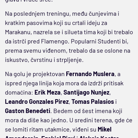
Na poslednjem treningu, među čunjevima i
kratkim pasovima koji su crtali ideju za
Marakanu, nazrela se i silueta tima koji bi trebalo
da istrči pred Flamengo. Popularni Studenti bi,
prema svemu viđenom, trebalo da se oslone na
iskustvo, čvrstinu i strpljenje.
Na golu je projektovan
Fernando Muslera
, a
ispred njega linija koja mora da izdrži pritisak
domaćina:
Erik Meza
,
Santijago Nunjez
,
Leandro Gonzales Pirez
,
Tomas Palasios
i
Gaston Benedeti
. Bedem od šest imena koji
mora da diše kao jedno. U sredini terena, gde će
se lomiti ritam utakmice, viđeni su
Mikel