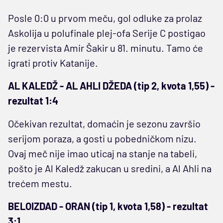
Posle 0:0 u prvom meču, gol odluke za prolaz
Askolija u polufinale plej-ofa Serije C postigao
je rezervista Amir Šakir u 81. minutu. Tamo će
igrati protiv Katanije.
AL KALEDŽ - AL AHLI DŽEDA (tip 2, kvota 1,55) -
rezultat 1:4
Očekivan rezultat, domaćin je sezonu završio
serijom poraza, a gosti u pobedničkom nizu.
Ovaj meč nije imao uticaj na stanje na tabeli,
pošto je Al Kaledž zakucan u sredini, a Al Ahli na
trećem mestu.
BELOIZDAD - ORAN (tip 1, kvota 1,58) - rezultat
3:1