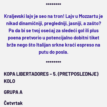
********
Kraljevski lajv je seo na tron! Lajv u Mozzartu je
nikad dinamičniji, pregledniji, jasniji, a zašto?
Pa da bi se tvoj osećaj za sledeći gol ili plus
poena pretvorio u potencijalno dobitni tiket
brže nego što Italijan srkne kraći espreso na
putu do posla.
********
KOPA LIBERTADORES – 5. (PRETPOSLEDNJE)
KOLO
GRUPA A
Četvrtak