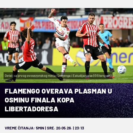
Detalj sa prvog ovosezonskog meča Flamenga i Estudijantesa (©Starsport)
FLAMENGO OVERAVA PLASMAN U
OSMINU FINALA KOPA
LIBERTADORESA
VREME ČITANJA: 5MIN | SRE. 20.05.26. | 23:13