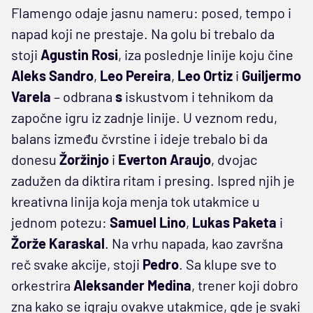
Flamengo odaje jasnu nameru: posed, tempo i
napad koji ne prestaje. Na golu bi trebalo da
stoji
Agustin Rosi
, iza poslednje linije koju čine
Aleks Sandro
,
Leo Pereira
,
Leo Ortiz
i
Guiljermo
Varela
– odbrana
s
iskustvom i tehnikom da
započne igru iz zadnje linije. U veznom redu,
balans između čvrstine i ideje trebalo bi da
donesu
Žoržinjo
i
Everton Araujo
, dvojac
zadužen da diktira ritam i presing. Ispred njih je
kreativna linija koja menja tok utakmice u
jednom potezu:
Samuel Lino
,
Lukas Paketa
i
Žorže Karaskal
. Na vrhu napada, kao završna
reč svake akcije, stoji
Pedro
. Sa klupe sve to
orkestrira
Aleksander Medina
, trener koji dobro
zna kako se igraju ovakve utakmice, gde je svaki