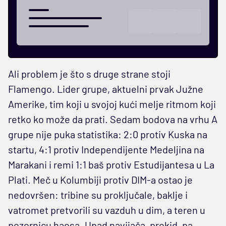
Ali problem je što s druge strane stoji
Flamengo. Lider grupe, aktuelni prvak Južne
Amerike, tim koji u svojoj kući melje ritmom koji
retko ko može da prati. Sedam bodova na vrhu A
grupe nije puka statistika: 2:0 protiv Kuska na
startu, 4:1 protiv Independijente Medeljina na
Marakani i remi 1:1 baš protiv Estudijantesa u La
Plati. Meč u Kolumbiji protiv DIM-a ostao je
nedovršen: tribine su proključale, baklje i
vatromet pretvorili su vazduh u dim, a teren u
pozornicu haosa. Upad navijača, prekid, pa