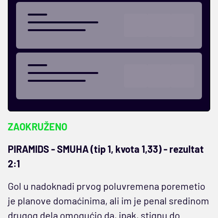
ZAOKRUŽENO
PIRAMIDS - SMUHA (tip 1, kvota 1,33) - rezultat
2:1
Gol u nadoknadi prvog poluvremena poremetio
je planove domaćinima, ali im je penal sredinom
drugog dela omogućio da, ipak, stignu do