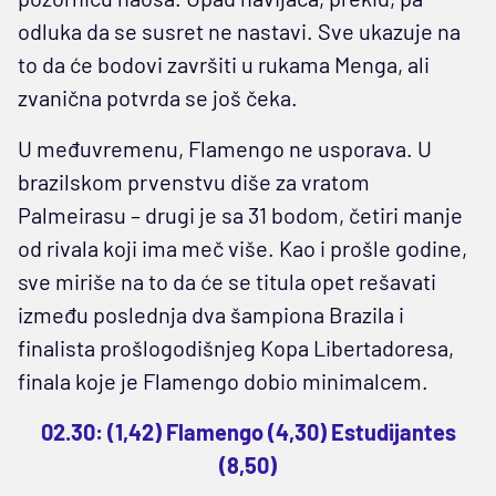
odluka da se susret ne nastavi. Sve ukazuje na
to da će bodovi završiti u rukama Menga, ali
zvanična potvrda se još čeka.
U međuvremenu, Flamengo ne usporava. U
brazilskom prvenstvu diše za vratom
Palmeirasu – drugi je sa 31 bodom, četiri manje
od rivala koji ima meč više. Kao i prošle godine,
sve miriše na to da će se titula opet rešavati
između poslednja dva šampiona Brazila i
finalista prošlogodišnjeg Kopa Libertadoresa,
finala koje je Flamengo dobio minimalcem.
02.30: (1,42) Flamengo (4,30) Estudijantes
(8,50)