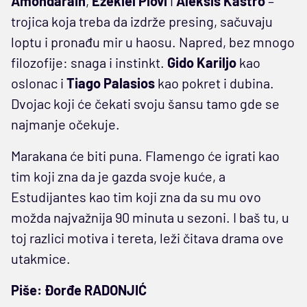
Amondarain
,
Ezekiel Piovi
i
Aleksis Kastro
–
trojica koja treba da izdrže presing, sačuvaju
loptu i pronađu mir u haosu. Napred, bez mnogo
filozofije: snaga i instinkt.
Gido Kariljo
kao
oslonac i
Tiago Palasios
kao pokret i dubina.
Dvojac koji će čekati svoju šansu tamo gde se
najmanje očekuje.
Marakana će biti puna. Flamengo će igrati kao
tim koji zna da je gazda svoje kuće, a
Estudijantes kao tim koji zna da su mu ovo
možda najvažnija 90 minuta u sezoni. I baš tu, u
toj razlici motiva i tereta, leži čitava drama ove
utakmice.
Piše: Đorđe RADONJIĆ