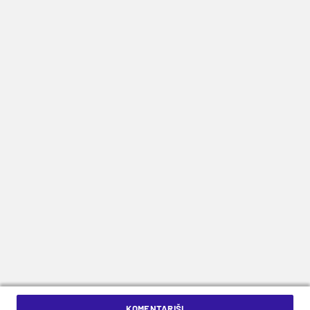
KOMENTARIŠI