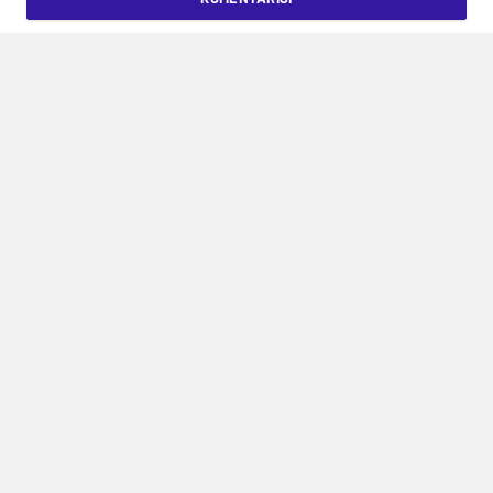
MEDIJSKI SPONZORI