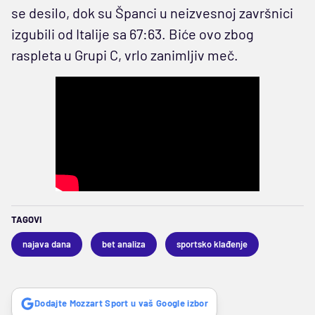
se desilo, dok su Španci u neizvesnoj završnici
izgubili od Italije sa 67:63. Biće ovo zbog
raspleta u Grupi C, vrlo zanimljiv meč.
TAGOVI
najava dana
bet analiza
sportsko klađenje
Dodajte Mozzart Sport u vaš Google izbor