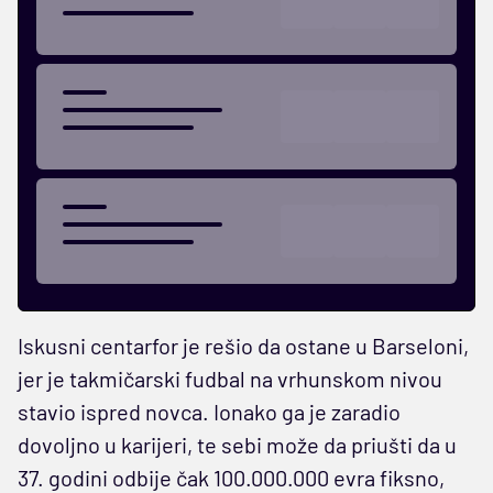
Iskusni centarfor je rešio da ostane u Barseloni,
jer je takmičarski fudbal na vrhunskom nivou
stavio ispred novca. Ionako ga je zaradio
dovoljno u karijeri, te sebi može da priušti da u
37. godini odbije čak 100.000.000 evra fiksno,