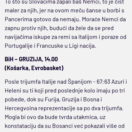
To što su Slovacima zapali baš Nemci, to je čist
maler za njih, jer na ovom meču šanse u borbi s
Pancerima gotovo da nemaju. Moraće Nemci da
zapnu protiv njih, budući da žele da se pred
navijačima iskupe za remi sa Italijom i poraze od
Portugalije i Francuske u Ligi nacija.
BiH – GRUZIJA, 14.00
(Košarka, Evrobasket)
Posle trijumfa Italije nad Španijom - 67:63 Azuri i
Heleni su ti koji pred poslednje kolo imaju po tri
pobede, dok su Furija, Gruzija i Bosna i
Hercegvoina reprezentacije sa po dva trijumfa.
Mogla bi ovo da bude tvrda utakmica, uz
konstataciju da su Bosanci već pokazali više od