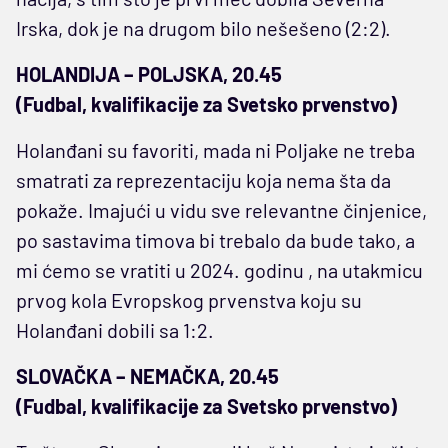
Irska, dok je na drugom bilo nešešeno (2:2).
HOLANDIJA – POLJSKA, 20.45
(Fudbal, kvalifikacije za Svetsko prvenstvo)
Holanđani su favoriti, mada ni Poljake ne treba
smatrati za reprezentaciju koja nema šta da
pokaže. Imajući u vidu sve relevantne činjenice,
po sastavima timova bi trebalo da bude tako, a
mi ćemo se vratiti u 2024. godinu , na utakmicu
prvog kola Evropskog prvenstva koju su
Holanđani dobili sa 1:2.
SLOVAČKA – NEMAČKA, 20.45
(Fudbal, kvalifikacije za Svetsko prvenstvo)