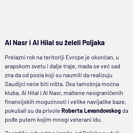
Al Nasr i Al Hilal su želeli Poljaka
Prelazni rok na teritoriji Evrope je okončan, u
arapskom svetu i dalje traje, mada se već sad
zna da od posla koji su naumili da realizuju
Saudijci neće biti ništa. Dva tamošnja moćna
kluba, Al Hilal i Al Nasr, maltene neograničenih
finansijskih mogućnosti i velike navijačke baze,
pokušali su da privole
Roberta
Levandovskog
da
pođe putem kojim mnogi veterani idu.
Za razliku od većine igrača, od Poljaka su čuli –