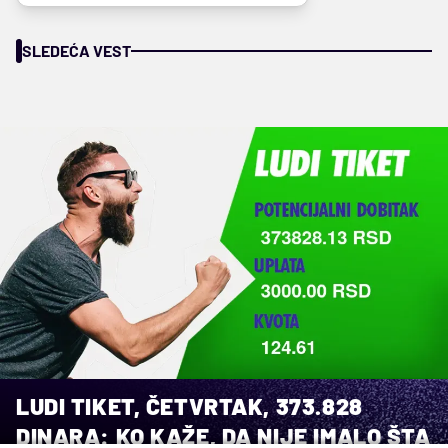
SLEDEĆA VEST
LUDI TIKET, ČETVRTAK, 373.828
DINARA: KO KAŽE, DA NIJE IMALO ŠTA