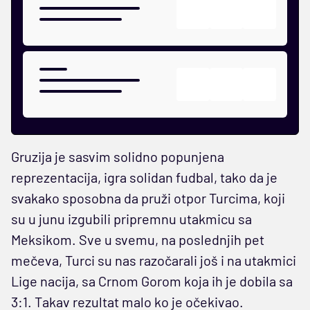
Gruzija je sasvim solidno popunjena
reprezentacija, igra solidan fudbal, tako da je
svakako sposobna da pruži otpor Turcima, koji
su u junu izgubili pripremnu utakmicu sa
Meksikom. Sve u svemu, na poslednjih pet
mečeva, Turci su nas razočarali još i na utakmici
Lige nacija, sa Crnom Gorom koja ih je dobila sa
3:1. Takav rezultat malo ko je očekivao.