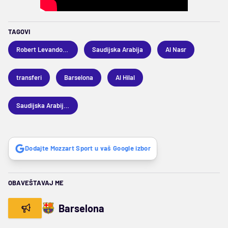
TAGOVI
Robert Levandovski
Saudijska Arabija
Al Nasr
transferi
Barselona
Al Hilal
Saudijska Arabija 1
Dodajte Mozzart Sport u vaš Google izbor
OBAVEŠTAVAJ ME
Barselona