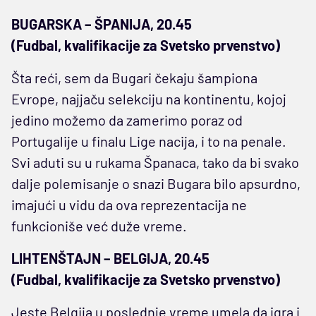
BUGARSKA – ŠPANIJA, 20.45
(Fudbal, kvalifikacije za Svetsko prvenstvo)
Šta reći, sem da Bugari čekaju šampiona
Evrope, najjaču selekciju na kontinentu, kojoj
jedino možemo da zamerimo poraz od
Portugalije u finalu Lige nacija, i to na penale.
Svi aduti su u rukama Španaca, tako da bi svako
dalje polemisanje o snazi Bugara bilo apsurdno,
imajući u vidu da ova reprezentacija ne
funkcioniše već duže vreme.
LIHTENŠTAJN – BELGIJA, 20.45
(Fudbal, kvalifikacije za Svetsko prvenstvo)
Jeste Belgija u poslednje vreme umela da igra i