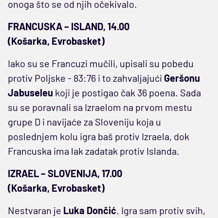
onoga što se od njih očekivalo.
FRANCUSKA – ISLAND, 14.00
(Košarka, Evrobasket)
Iako su se Francuzi mučili, upisali su pobedu
protiv Poljske - 83:76 i to zahvaljajući
Geršonu
Jabuseleu
koji je postigao čak 36 poena. Sada
su se poravnali sa Izraelom na prvom mestu
grupe D i navijaće za Sloveniju koja u
poslednjem kolu igra baš protiv Izraela, dok
Francuska ima lak zadatak protiv Islanda.
IZRAEL – SLOVENIJA, 17.00
(Košarka, Evrobasket)
Nestvaran je
Luka Dončić
. Igra sam protiv svih,