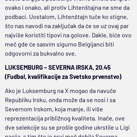
ovako i onako, ali protiv Lihtenštajna ne sme da
podbaci. Uostalom, Lihtenštajn tuče ko stigne,
što nas navodi na zaključak da će se uz ovaj par
najviše koristiti tipovi na golove. Dakle, biće ovo
meč gde će sasvim sigurno Belgijanci biti
odgovorni za bukvalno sve.
LUKSEMBURG – SEVERNA IRSKA, 20.45
(Fudbal, kvalifikacije za Svetsko prvenstvo)
Ako je Luksemburg na X mogao da navuče
Republiku Irsku, onda može da se nosi i sa
Severnom Irskom, koja manje, ili više
reprezentacija približnog kvaliteta. Inače, ove
dve selekcije su se prošle godine ukrstile u Ligi
nacija, s tim što je prvi meč dobila Severna