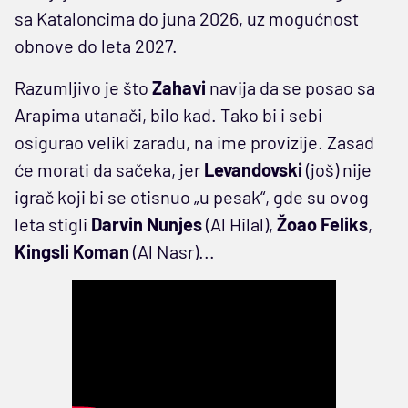
sa Kataloncima do juna 2026, uz mogućnost
obnove do leta 2027.
Razumljivo je što
Zahavi
navija da se posao sa
Arapima utanači, bilo kad. Tako bi i sebi
osigurao veliki zaradu, na ime provizije. Zasad
će morati da sačeka, jer
Levandovski
(još) nije
igrač koji bi se otisnuo „u pesak“, gde su ovog
leta stigli
Darvin Nunjes
(Al Hilal),
Žoao Feliks
,
Kingsli Koman
(Al Nasr)...