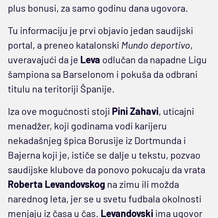
plus bonusi, za samo godinu dana ugovora.
Tu informaciju je prvi objavio jedan saudijski
portal, a preneo katalonski
Mundo deportivo
,
uveravajući da je
Leva
odlučan da napadne Ligu
šampiona sa Barselonom i pokuša da odbrani
titulu na teritoriji Španije.
Iza ove mogućnosti stoji
Pini Zahavi
, uticajni
menadžer, koji godinama vodi karijeru
nekadašnjeg špica Borusije iz Dortmunda i
Bajerna koji je, ističe se dalje u tekstu, pozvao
saudijske klubove da ponovo pokucaju da vrata
Roberta Levandovskog
na zimu ili možda
narednog leta, jer se u svetu fudbala okolnosti
menjaju iz časa u čas.
Levandovski
ima ugovor