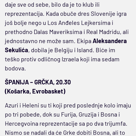
daje sve od sebe, bilo da je to klub ili
reprezentacija. Kada obuče dres Slovenije igra
još bolje nego u Los Anđeles Lejkersima i
prethodno Dalas Maveriksima i Real Madridu, ali
jednostavno ne može sam. Ekipa
Aleksandera
Sekulića
, dobila je Belgiju i Island. Biće im
teško protiv odličnog Izraela koji ima sedam
bodova.
ŠPANIJA – GRČKA, 20.30
(Košarka, Evrobasket)
Azuri i Heleni su ti koji pred poslednje kolo imaju
po tri pobede, dok su Furija, Gruzija i Bosna i
Hercegvoina reprezentacije sa po dva trijumfa.
Nismo se nadali da će Grke dobiti Bosna, ali to