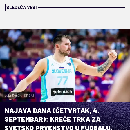
SLEDEĆA VEST
Luka Dončić (©FIBA)
NAJAVA DANA (ČETVRTAK, 4.
SEPTEMBAR): KREĆE TRKA ZA
SVETSKO PRVENSTVO U FUDBALU,