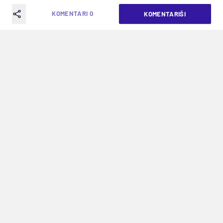
DA SE BIRA?
KOMENTARI 0
KOMENTARIŠI
VREME ČITANJA: 3MIN | ČET. 04.09.25. | 08:10
Igrač iz Mladenovca je objasnio kako se
tipuje u danu koji nije obećavao puno
IZABRANE VESTI