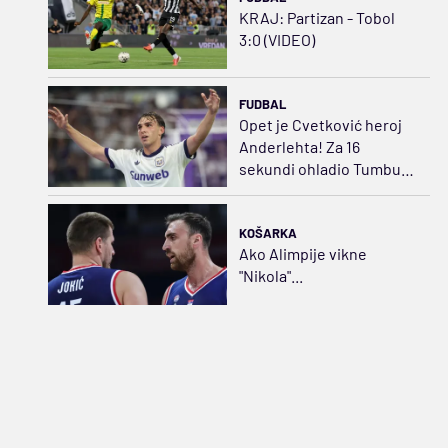
KRAJ: Partizan - Tobol
3:0 (VIDEO)
FUDBAL
Opet je Cvetković heroj
Anderlehta! Za 16
sekundi ohladio Tumbu
(VIDEO)
KOŠARKA
Ako Alimpije vikne
"Nikola"...