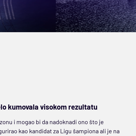
elo kumovala visokom rezultatu
onu i mogao bi da nadoknadi ono što je
urirao kao kandidat za Ligu šampiona ali je na