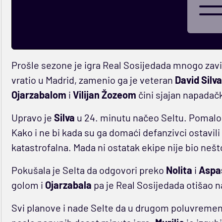
Prošle sezone je igra Real Sosijedada mnogo zavi
vratio u Madrid, zamenio ga je veteran
David Silva
Ojarzabalom
i
Vilijan
Žozeom
čini sjajan napadačk
Upravo je
Silva
u 24. minutu načeo Seltu. Pomalo 
Kako i ne bi kada su ga domaći defanzivci ostavil
katastrofalna. Mada ni ostatak ekipe nije bio nešto
Pokušala je Selta da odgovori preko
Nolita
i
Aspa
golom i
Ojarzabala
pa je Real Sosijedada otišao n
Svi planove i nade Selte da u drugom poluvremen