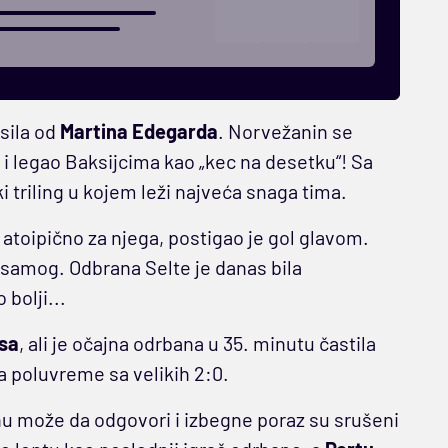
sila od
Martina
Edegarda
. Norvežanin se
i legao Baksijcima kao „kec na desetku“! Sa
i triling u kojem leži najveća snaga tima.
atoipično za njega, postigao je gol glavom.
i samog. Odbrana Selte je danas bila
 bolji...
sa
, ali je očajna odrbana u 35. minutu častila
a poluvreme sa velikih 2:0.
u može da odgovori i izbegne poraz su srušeni