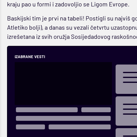
kraju pao u formi i zadovoljio se Ligom Evrope.
Baskijski tim je prvi na tabeli! Postigli su najviš go
Atletiko bolji), a danas su vezali četvrtu uzastopnu
izrešetana iz svih oružja Sosijedadovog raskošnog
IZABRANE VESTI