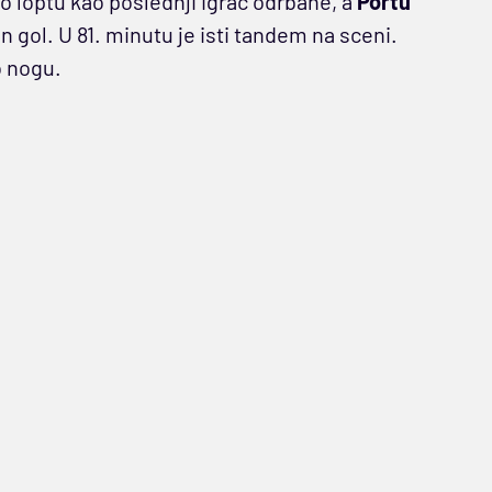
io loptu kao poslednji igrač odrbane, a
Portu
 gol. U 81. minutu je isti tandem na sceni.
 nogu.