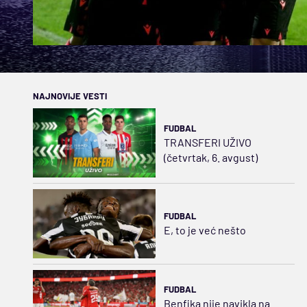
NAJNOVIJE VESTI
FUDBAL
TRANSFERI UŽIVO
(četvrtak, 6. avgust)
FUDBAL
E, to je već nešto
FUDBAL
Benfika nije navikla na