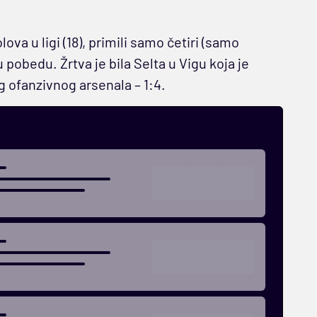
lova u ligi (18), primili samo četiri (samo
 pobedu. Žrtva je bila Selta u Vigu koja je
 ofanzivnog arsenala – 1:4.