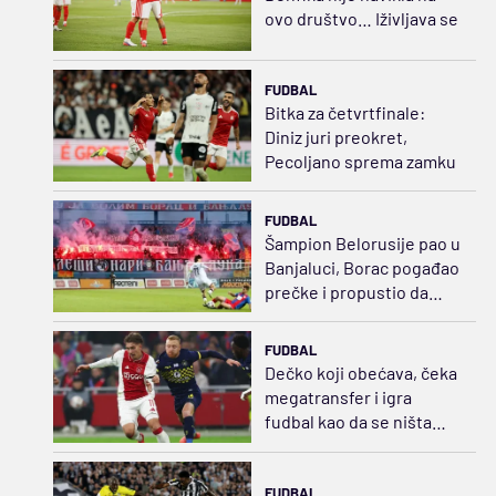
ovo društvo… Iživljava se
FUDBAL
Bitka za četvrtfinale:
Diniz juri preokret,
Pecoljano sprema zamku
FUDBAL
Šampion Belorusije pao u
Banjaluci, Borac pogađao
prečke i propustio da
dokusuri desetkovanog
rivala
FUDBAL
Dečko koji obećava, čeka
megatransfer i igra
fudbal kao da se ništa
oko njega ne događa
FUDBAL