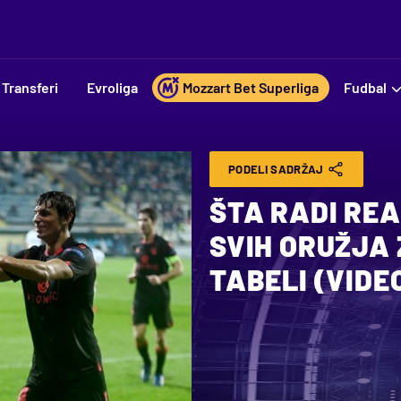
Transferi
Evroliga
Mozzart Bet Superliga
Fudbal
PODELI SADRŽAJ
ŠTA RADI REA
SVIH ORUŽJA
TABELI (VIDE