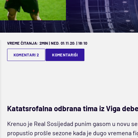
VREME ČITANJA: 2MIN | NED. 01.11.20. | 18:10
KOMENTARI 2
KOMENTARIŠI
Katatsrofalna odbrana tima iz Viga deb
Krenuo je Real Sosijedad punim gasom u novu sez
propustio prošle sezone kada je dugo vremena fig