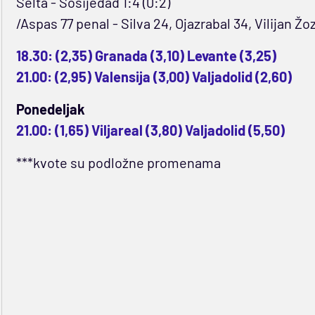
Selta - Sosijedad 1:4 (0:2)
/Aspas 77 penal - Silva 24, Ojazrabal 34, Vilijan Žoz
18.30: (2,35) Granada (3,10) Levante (3,25)
21.00: (2,95) Valensija (3,00) Valjadolid (2,60)
Ponedeljak
21.00: (1,65) Viljareal (3,80) Valjadolid (5,50)
***kvote su podložne promenama