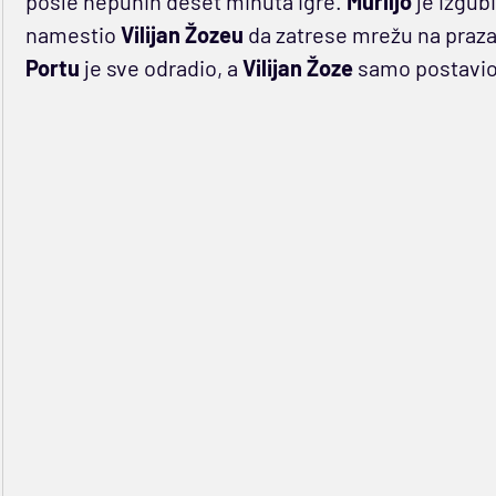
posle nepunih deset minuta igre.
Muriljo
je izgub
namestio
Vilijan
Žozeu
da zatrese mrežu na prazan
Portu
je sve odradio, a
Vilijan Žoze
samo postavio