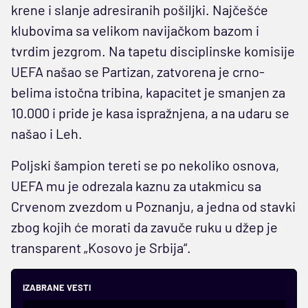
krene i slanje adresiranih pošiljki. Najčešće
klubovima sa velikom navijačkom bazom i
tvrdim jezgrom. Na tapetu disciplinske komisije
UEFA našao se Partizan, zatvorena je crno-
belima istočna tribina, kapacitet je smanjen za
10.000 i pride je kasa ispražnjena, a na udaru se
našao i Leh.
Poljski šampion tereti se po nekoliko osnova,
UEFA mu je odrezala kaznu za utakmicu sa
Crvenom zvezdom u Poznanju, a jedna od stavki
zbog kojih će morati da zavuče ruku u džep je
transparent „Kosovo je Srbija“.
IZABRANE VESTI