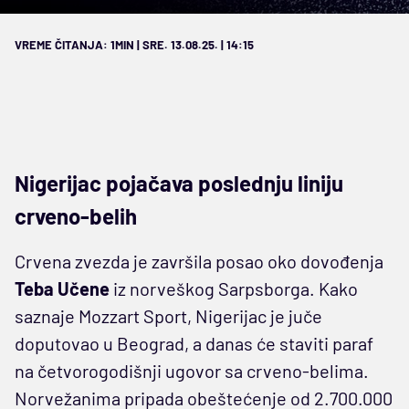
VREME ČITANJA: 1MIN | SRE. 13.08.25. | 14:15
Nigerijac pojačava poslednju liniju
crveno-belih
Crvena zvezda je završila posao oko dovođenja
Teba Učene
iz norveškog Sarpsborga. Kako
saznaje Mozzart Sport, Nigerijac je juče
doputovao u Beograd, a danas će staviti paraf
na četvorogodišnji ugovor sa crveno-belima.
Norvežanima pripada obeštećenje od 2.700.000