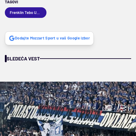
TAGOVI
Frenklin Tebo Učena
Dodajte Mozzart Sport u vaš Google izbor
SLEDEĆA VEST