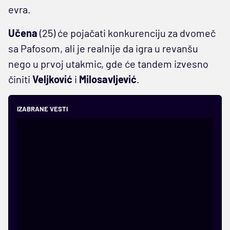
evra.
Učena
(25) će pojačati konkurenciju za dvomeč
sa Pafosom, ali je realnije da igra u revanšu
nego u prvoj utakmic, gde će tandem izvesno
činiti
Veljković
i
Milosavljević
.
IZABRANE VESTI