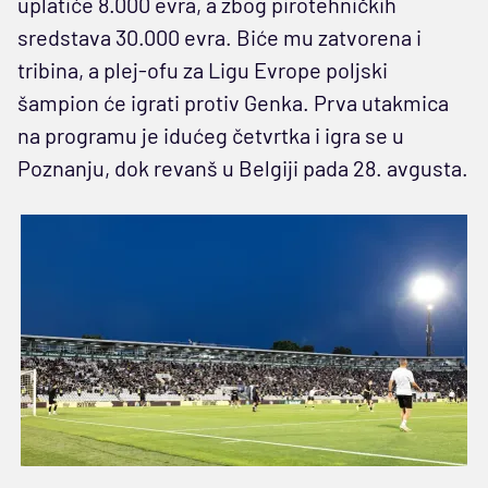
uplatiće 8.000 evra, a zbog pirotehničkih
sredstava 30.000 evra. Biće mu zatvorena i
tribina, a plej-ofu za Ligu Evrope poljski
šampion će igrati protiv Genka. Prva utakmica
na programu je idućeg četvrtka i igra se u
Poznanju, dok revanš u Belgiji pada 28. avgusta.