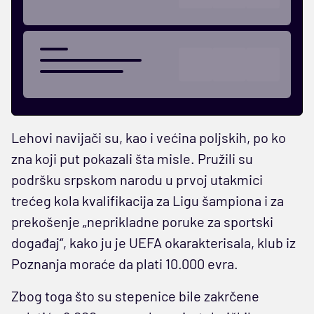
Lehovi navijači su, kao i većina poljskih, po ko
zna koji put pokazali šta misle. Pružili su
podršku srpskom narodu u prvoj utakmici
trećeg kola kvalifikacija za Ligu šampiona i za
prekošenje „neprikladne poruke za sportski
događaj“, kako ju je UEFA okarakterisala, klub iz
Poznanja moraće da plati 10.000 evra.
Zbog toga što su stepenice bile zakrčene