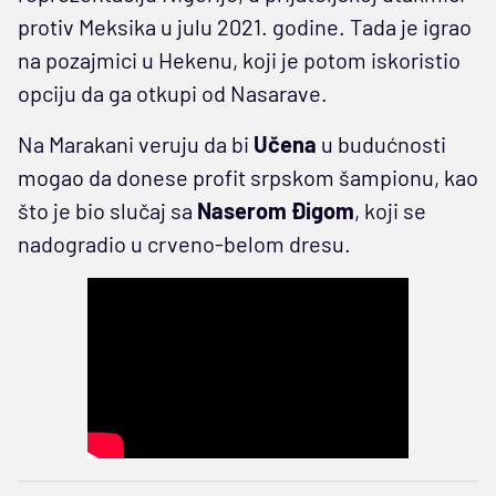
protiv Meksika u julu 2021. godine. Tada je igrao
na pozajmici u Hekenu, koji je potom iskoristio
opciju da ga otkupi od Nasarave.
Na Marakani veruju da bi
Učena
u budućnosti
mogao da donese profit srpskom šampionu, kao
što je bio slučaj sa
Naserom Đigom
, koji se
nadogradio u crveno-belom dresu.