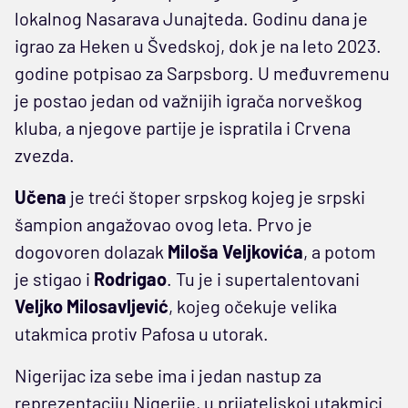
lokalnog Nasarava Junajteda. Godinu dana je
igrao za Heken u Švedskoj, dok je na leto 2023.
godine potpisao za Sarpsborg. U međuvremenu
je postao jedan od važnijih igrača norveškog
kluba, a njegove partije je ispratila i Crvena
zvezda.
Učena
je treći štoper srpskog kojeg je srpski
šampion angažovao ovog leta. Prvo je
dogovoren dolazak
Miloša Veljkovića
, a potom
je stigao i
Rodrigao
. Tu je i supertalentovani
Veljko Milosavljević
, kojeg očekuje velika
utakmica protiv Pafosa u utorak.
Nigerijac iza sebe ima i jedan nastup za
reprezentaciju Nigerije, u prijateljskoj utakmici