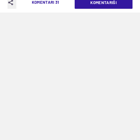
KOMENTARI 31
KOMENTARIŠI
VREME ČITANJA: 1MIN | SRE. 13.08.25. | 14:15
Crno-beli će u kasu evropske Kuće
fudbala morati da uplate blizu 100.000
evra
Discipinska komisija UEFA žestoko je kaznila
Partizan za dešavanja na utakmicama protiv
Oleksandrije i Hibernijana u kvalifikacijama za
Ligu konferencije, pa će kapacitet stadiona u
Humskoj u narednoj evropskoj utakmici biti