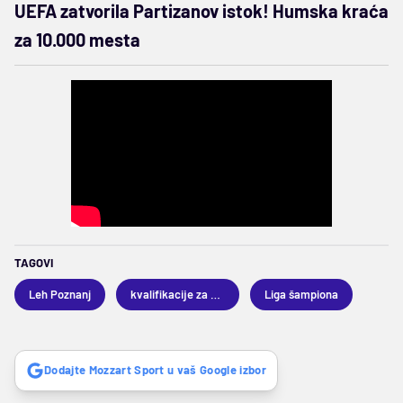
UEFA zatvorila Partizanov istok! Humska kraća
za 10.000 mesta
TAGOVI
Leh Poznanj
kvalifikacije za Ligu šampiona
Liga šampiona
Dodajte Mozzart Sport u vaš Google izbor