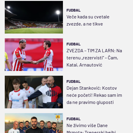
FUDBAL
Veče kada su cvetale
zvezde, a ne tikve
FUDBAL
ZVEZDA – TIM ZA LARN: Na
terenu „rezervisti“ – Čam,
Katai, Arnautović
FUDBAL
Dejan Stanković: Kostov
neće početi! Rekao sam im
da ne pravimo gluposti
FUDBAL
Ne živimo više Dane
Mrmota: Trenerski bejbi