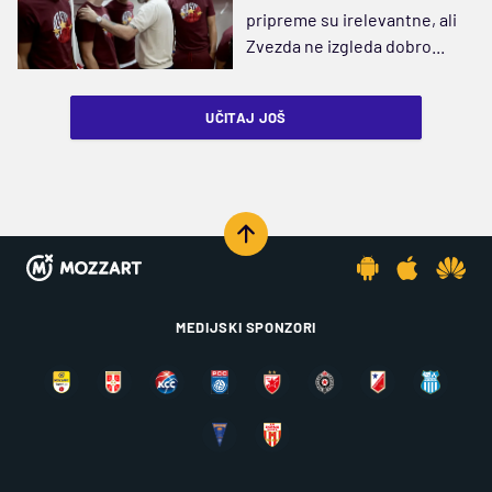
pripreme su irelevantne, ali
Zvezda ne izgleda dobro...
UČITAJ JOŠ
MEDIJSKI SPONZORI