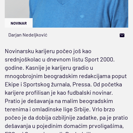
NOVINAR
Darjan Nedeljković
Novinarsku karijeru počeo još kao
srednjoškolac u dnevnom listu Sport 2000.
godine. Kasnije je karijeru gradio u
mnogobrojnim beogradskim redakcijama poput
Ekipe i Sportskog žurnala, Pressa. Od početka
karijere profilisan je kao fudbalski novinar.
Pratio je dešavanja na malim beogradskim
terenima i omladinske lige Srbije. Vrlo brzo
počeo je da dobija ozbiljnije zadatke, pa je pratio
dešavanja u pojedinim domaćim prvoligašima,