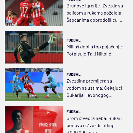
Brunove igrarije! Zvezda sa
palicom u rukama poželela
Šapčanima dobrodošlicu u
elitu (VIDEO)
FUDBAL
Milijaš dobija top pojačanje:
Potpisuje Taki Nikolić
FUDBAL
Zvezdina premijera sa
vodom na ustima: Čekajući
Bukarija i levonogog
štopera
FUDBAL
Grom iz vedra neba: Bukari
ponovo u Zvezdi, otkup
3.000.000 evra