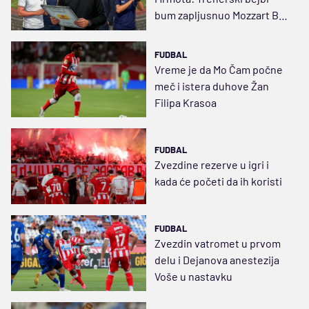
bum zapljusnuo Mozzart Bet
Superligu
FUDBAL
Vreme je da Mo Čam počne
meč i istera duhove Žan
Filipa Krasoa
FUDBAL
Zvezdine rezerve u igri i
kada će početi da ih koristi
FUDBAL
Zvezdin vatromet u prvom
delu i Dejanova anestezija
Voše u nastavku