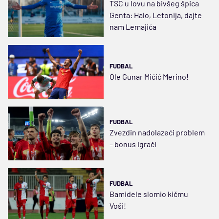
TSC u lovu na bivšeg špica
Genta: Halo, Letonija, dajte
nam Lemajića
FUDBAL
Ole Gunar Mićić Merino!
FUDBAL
Zvezdin nadolazeći problem
– bonus igrači
FUDBAL
Bamidele slomio kičmu
Voši!