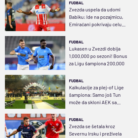
FUDBAL
Zvezda uspela da udomi
Babiku: Ide na pozajmicu,
Emiraćani pokrivaju celu
platu
FUDBAL
Lukasen u Zvezdi dobija
1.000.000 po sezoni! Bonus
za Ligu šampiona 200.000
FUDBAL
Kalkulacije za plej-of Lige
šampiona: Samo još Tun
može da skloni AEK sa
Zvezdinog puta
FUDBAL
Zvezda se šetala kroz
Severnu Irsku i preživela