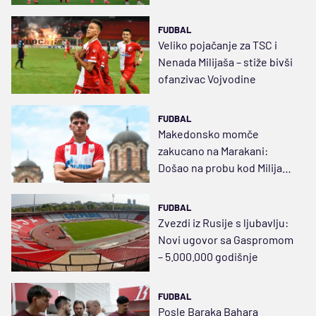
FUDBAL
Veliko pojačanje za TSC i
Nenada Milijaša – stiže bivši
ofanzivac Vojvodine
FUDBAL
Makedonsko momče
zakucano na Marakani:
Došao na probu kod Milijaša,
oduševio Stankovića
FUDBAL
Zvezdi iz Rusije s ljubavlju:
Novi ugovor sa Gaspromom
– 5.000.000 godišnje
FUDBAL
Posle Baraka Bahara