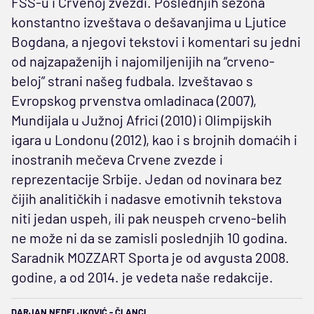
FSS-u i Crvenoj zvezdi. Poslednjih sezona
konstantno izveštava o dešavanjima u Ljutice
Bogdana, a njegovi tekstovi i komentari su jedni
od najzapaženijh i najomiljenijih na “crveno-
beloj” strani našeg fudbala. Izveštavao s
Evropskog prvenstva omladinaca (2007),
Mundijala u Južnoj Africi (2010) i Olimpijskih
igara u Londonu (2012), kao i s brojnih domaćih i
inostranih mečeva Crvene zvezde i
reprezentacije Srbije. Jedan od novinara bez
čijih analitičkih i nadasve emotivnih tekstova
niti jedan uspeh, ili pak neuspeh crveno-belih
ne može ni da se zamisli poslednjih 10 godina.
Saradnik MOZZART Sporta je od avgusta 2008.
godine, a od 2014. je vedeta naše redakcije.
DARJAN NEDELJKOVIĆ - ČLANCI