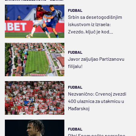
FUDBAL
Srbin sa desetogodišnjim
iskustvom iz Izraela:
Zvezdo, ključ je kod
Venture! Probijajte prvu
liniju presinga
FUDBAL
Javor zaljuljao Partizanovu
filijalu!
FUDBAL
Nezvanično: Crvenoj zvezdi
400 ulaznica za utakmicu u
Mađarskoj
FUDBAL
Džej Enem nešto pogrešno