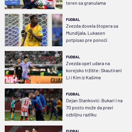
teren sa granulama
FUDBAL
Zvezda dovela štopera sa
Mundijala, Lukasen
potpisao pre ponoći
FUDBAL
Zvezda opet udara na
korejsko tržište: Skautirani
Li i Kim iz Kašime
FUDBAL
Dejan Stanković: Bukari i na
70 posto može da pravi
ozbiljnu razliku
FUDBAL