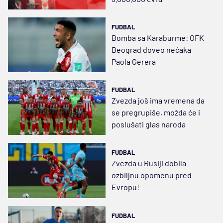
FUDBAL
Bomba sa Karaburme: OFK
Beograd doveo nećaka
Paola Gerera
FUDBAL
Zvezda još ima vremena da
se pregrupiše, možda će i
poslušati glas naroda
FUDBAL
Zvezda u Rusiji dobila
ozbiljnu opomenu pred
Evropu!
FUDBAL