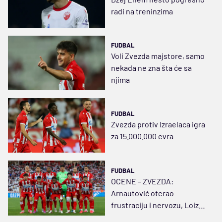
radi na treninzima
FUDBAL
Voli Zvezda majstore, samo
nekada ne zna šta će sa
njima
FUDBAL
Zvezda protiv Izraelaca igra
za 15.000.000 evra
FUDBAL
OCENE – ZVEZDA:
Arnautović oterao
frustraciju i nervozu, Loizu
se svideo Marakani