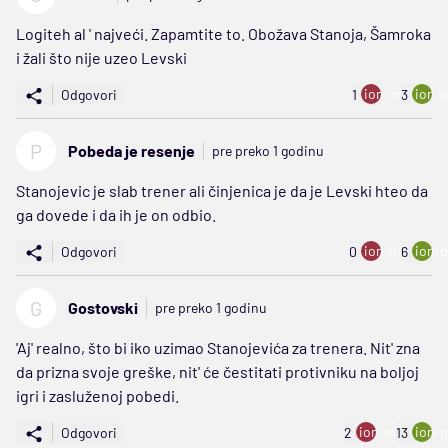
Logiteh al ' najveći. Zapamtite to. Obožava Stanoja, Šamroka
i žali što nije uzeo Levski
ion:minus
ion:p
Odgovori
1
3
P
Pobeda je resenje
pre preko 1 godinu
Stanojevic je slab trener ali činjenica je da je Levski hteo da
ga dovede i da ih je on odbio.
ion:minus
ion:p
Odgovori
0
6
G
Gostovski
pre preko 1 godinu
'Aj' realno, što bi iko uzimao Stanojevića za trenera. Nit' zna
da prizna svoje greške, nit' će čestitati protivniku na boljoj
igri i zasluženoj pobedi.
ion:minus
ion:p
Odgovori
2
13