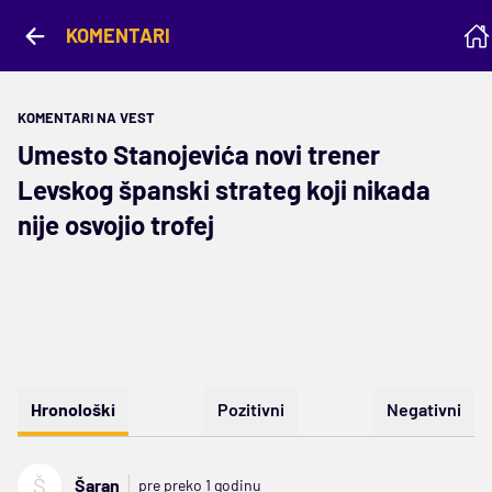
KOMENTARI
KOMENTARI NA VEST
Umesto Stanojevića novi trener
Levskog španski strateg koji nikada
nije osvojio trofej
Hronološki
Pozitivni
Negativni
Š
Šaran
pre preko 1 godinu