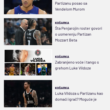
Partizanu posao sa
Vendelom Murom
KOŠARKA
Šta Penjarojin roster govori
o usmerenju Partizan
Mozzart Beta
KOŠARKA
Zabranjeno voće i tango s
grehom Luke Vildoze
KOŠARKA
Luka Vildoza u Partizanu kao
domaći igrač? Moguće je