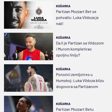
KOŠARKA
Partizan Mozzart Bet se
pohvalio: Luka Vildoza je
naš!
KOŠARKA
Da li je Partizan sa Vildozom
i Murom kompletirao
spoljnu liniju?
KOŠARKA
Ponoćni zemljotres u
Humskoj: Luka Vildoza blizu
dogovora sa Partizanom
KOŠARKA
Partizan Mozzart Betu