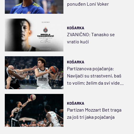
ponuđen Loni Voker
KOŠARKA
ZVANIČNO: Tanasko se
vratio kući
KOŠARKA
Partizanova pojačanja:
Navijači su strastveni, baš
to volim; želim da svi vide
ko sam
KOŠARKA
Partizan Mozzart Bet traga
za još tri jaka pojačanja