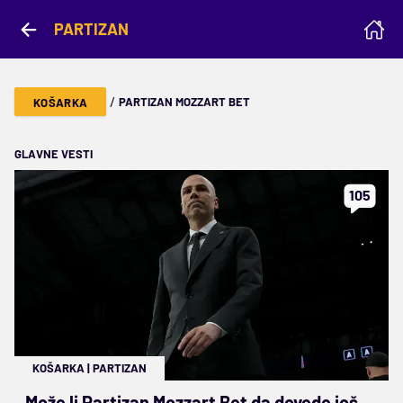
PARTIZAN
/
PARTIZAN MOZZART BET
KOŠARKA
GLAVNE VESTI
105
KOŠARKA
|
PARTIZAN
Može li Partizan Mozzart Bet da dovede još