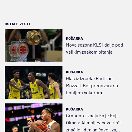
OSTALE VESTI
KOŠARKA
Nova sezona KLS i dalje pod
velikim znakom pitanja
KOŠARKA
Glas iz Izraela: Partizan
Mozzart Bet pregovara sa
Lonijem Vokerom
KOŠARKA
Crnogorci znaju ko je Kajl
Olman: Alimpijevićeve reči
značile, idealan čovek za