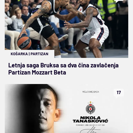
KOŠARKA
|
PARTIZAN
Letnja saga Bruksa sa dva čina zavlačenja
Partizan Mozzart Beta
17