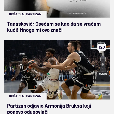
KOŠARKA
|
PARTIZAN
Tanasković: Osećam se kao da se vraćam
kući! Mnogo mi ovo znači
120
KOŠARKA
|
PARTIZAN
Partizan odjavio Armonija Bruksa koji
ponovo odugovlači