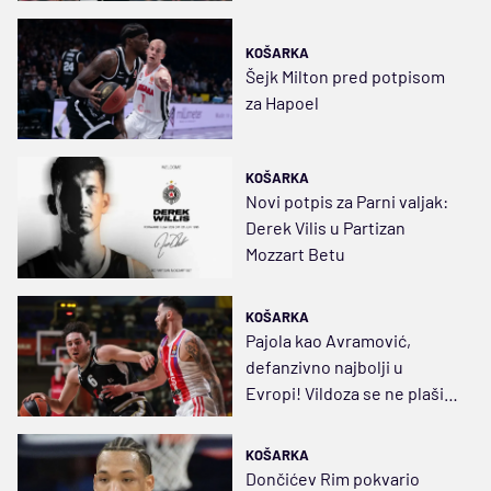
startuje protiv Milana
KOŠARKA
Šejk Milton pred potpisom
za Hapoel
KOŠARKA
Novi potpis za Parni valjak:
Derek Vilis u Partizan
Mozzart Betu
KOŠARKA
Pajola kao Avramović,
defanzivno najbolji u
Evropi! Vildoza se ne plaši
ničega, samo da bude zdrav
KOŠARKA
Dončićev Rim pokvario