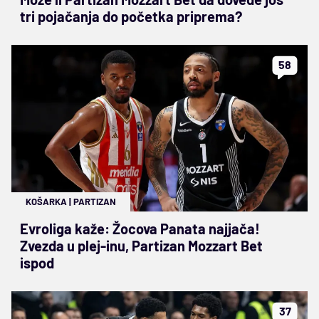
tri pojačanja do početka priprema?
58
KOŠARKA
|
PARTIZAN
Evroliga kaže: Žocova Panata najjača!
Zvezda u plej-inu, Partizan Mozzart Bet
ispod
37