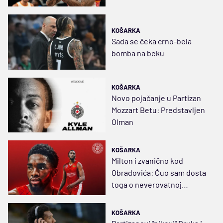
svlačionicu
KOŠARKA
Sada se čeka crno-bela
bomba na beku
KOŠARKA
Novo pojačanje u Partizan
Mozzart Betu: Predstavljen
Olman
KOŠARKA
Milton i zvanično kod
Obradovića: Čuo sam dosta
toga o neverovatnoj
atmsoferi
KOŠARKA