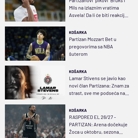
Partizanovi "pikovi" Bruks i
Mils na izlaznim vratima
Asvela! Da li će biti reakcije
crno-belih?
KOŠARKA
Partizan Mozzart Bet u
pregovorima sa NBA
šuterom
KOŠARKA
Lamar Stivens se javio kao
novi član Partizana: Znam za
strast, sve me podseća na
Filadelfiju
KOŠARKA
RASPORED EL 26/27 -
PARTIZAN: Arena dočekuje
Žoca u oktobru, sezona